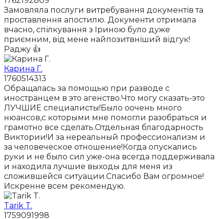
1762192809
Замовляла послуги витребування документів та
проставлення апостилю. Документи отримала
вчасно, спілкування з Іриною було дуже
приємним, від мене найпозитвніший відгук!
Раджу 👍
Карина Г.
1760514313
Обращалась за помощью при разводе с
иностранцем в это агенство.Что могу сказать-это
ЛУЧШИЕ специалисты!Было оочень много
нюансов,с которыми мне помогли разобраться и
грамотно все сделать.Отдельная благодарность
Виктории!И за нереальный профессионализм и
за человеческое отношение!Когда опускались
руки и не было сил уже-она всегда поддерживала
и находила лучшие выходы для меня из
сложившейся ситуации.Спасибо Вам огромное!
Искренне всем рекомендую.
Tarik T.
1759091998