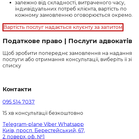
залежно від складності, витраченого часу,
індивідуальних потреб клієнта, вартість по
кожному замовленню оговорюється окремо.
Вартість послуг надається клуєнту за запитом
Податкове право | Послуги адвокатiв
Щоб зробити попереднє замовлення на надання
послуги або отримання консультації, виберіть її зі
списку
Контакти
095 514 7037
15 хв консультації безкоштовно
Telegram-plane
Viber
Whatsapp
Київ, просп. Берестейський, 67,
2 поверх, оф. №1