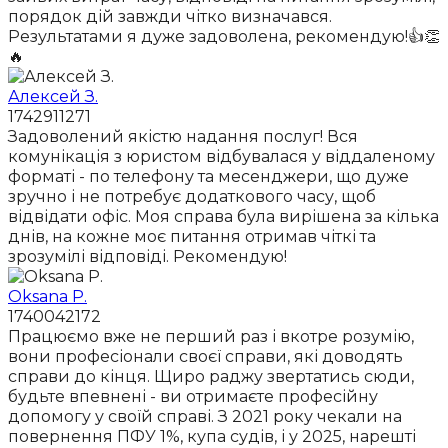
порядок дій завжди чітко визначався.
Результатами я дуже задоволена, рекомендую!👍👏
🔥
Алексей З.
1742911271
Задоволений якістю надання послуг! Вся
комунікація з юристом відбувалася у віддаленому
форматі - по телефону та месенджери, що дуже
зручно і не потребує додаткового часу, щоб
відвідати офіс. Моя справа була вирішена за кілька
днів, на кожне моє питання отримав чіткі та
зрозумілі відповіді. Рекомендую!
Oksana P.
1740042172
Працюємо вже не перший раз і вкотре розумію,
вони професіонали своєї справи, які доводять
справи до кінця. Щиро раджу звертатись сюди,
будьте впевнені - ви отримаєте професійну
допомогу у своїй справі. З 2021 року чекали на
повернення ПФУ 1%, купа судів, і у 2025, нарешті