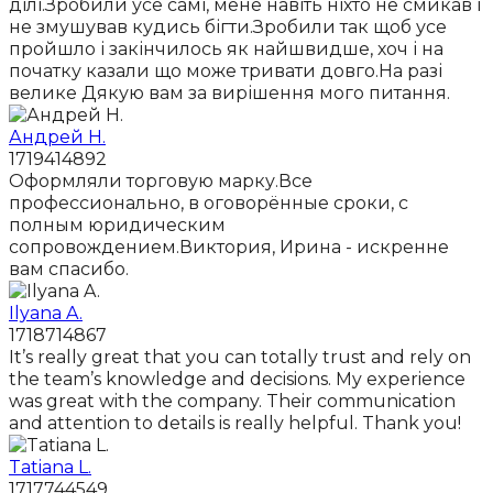
ділі.Зробили усе самі, мене навіть ніхто не смикав і
не змушував кудись бігти.Зробили так щоб усе
пройшло і закінчилось як найшвидше, хоч і на
початку казали що може тривати довго.На разі
велике Дякую вам за вирішення мого питання.
Андрей Н.
1719414892
Оформляли торговую марку.Все
профессионально, в оговорённые сроки, с
полным юридическим
сопровождением.Виктория, Ирина - искренне
вам спасибо.
Ilyana A.
1718714867
It’s really great that you can totally trust and rely on
the team’s knowledge and decisions. My experience
was great with the company. Their communication
and attention to details is really helpful. Thank you!
Tatiana L.
1717744549