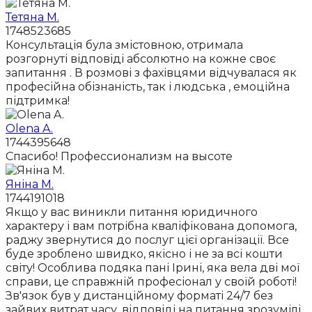
Тетяна М.
1748523685
Консультація була змістовною, отримала
розгорнуті відповіді абсолютно на кожне своє
запитання . В розмові з фахівцями відчувалася як
професійна обізнаність, так і людська , емоційна
підтримка!
Olena A.
1744395648
Спасибо! Профессионализм на высоте
Яніна М.
1744191018
Якщо у вас виникли питання юридичного
характеру і вам потрібна кваліфікована допомога,
раджу звернутися до послуг цієї організації. Все
буде зроблено швидко, якісно і не за всі кошти
світу! Особлива подяка пані Ірині, яка вела дві мої
справи, це справжній професіонал у своїй роботі!
Зв'язок був у дистанційному форматі 24/7 без
зайвих витрат часу, відповіді на питання зрозумілі,