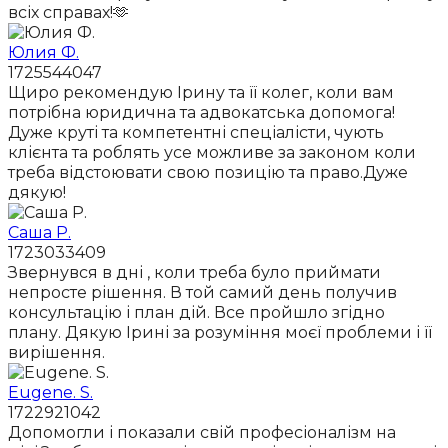
всіх справах!🫶
Юлия Ф.
1725544047
Щиро рекомендую Ірину та її колег, коли вам
потрібна юридична та адвокатська допомога!
Дуже круті та компетентні спеціалісти, чують
клієнта та роблять усе можливе за законом коли
треба відстоювати свою позицію та право.Дуже
дякую!
Саша Р.
1723033409
Звернувся в дні , коли треба було приймати
непросте рішення. В той самий день получив
консультацію і план дій. Все пройшло згідно
плану. Дякую Ірині за розуміння моєї проблеми і її
вирішення.
Eugene. S.
1722921042
Допомогли і показали свій професіоналізм на