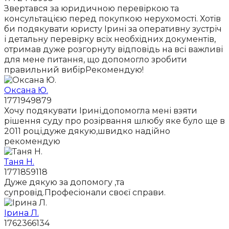
Звертався за юридичною перевіркою та
консультацією перед покупкою нерухомості. Хотів
би подякувати юристу Ірині за оперативну зустріч
і детальну перевірку всіх необхідних документів,
отримав дуже розгорнуту відповідь на всі важливі
для мене питання, що допомогло зробити
правильний вибірРекомендую!
Оксана Ю.
1771949879
Хочу подякувати Ірині,допомогла мені взяти
рішення суду про розірвання шлюбу яке було ще в
2011 році,дуже дякую,швидко надійно
рекомендую
Таня Н.
1771859118
Дуже дякую за допомогу ,та
супровід.Професіонали своєї справи.
Ірина Л.
1762366134