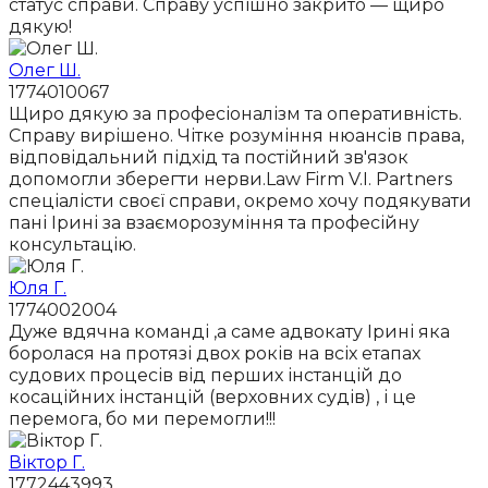
статус справи. Справу успішно закрито — щиро
дякую!
Олег Ш.
1774010067
Щиро дякую за професіоналізм та оперативність.
Справу вирішено. Чітке розуміння нюансів права,
відповідальний підхід та постійний зв'язок
допомогли зберегти нерви.Law Firm V.I. Partners
спеціалісти своєї справи, окремо хочу подякувати
пані Ірині за взаєморозуміння та професійну
консультацію.
Юля Г.
1774002004
Дуже вдячна команді ,а саме адвокату Ірині яка
боролася на протязі двох років на всіх етапах
судових процесів від перших інстанцій до
косаційних інстанцій (верховних судів) , і це
перемога, бо ми перемогли!!!
Віктор Г.
1772443993