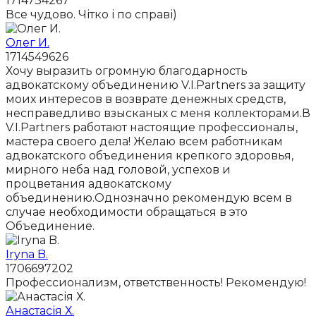
1714734267
Все чудово. Чітко і по справі)
Олег И.
1714549626
Хочу выразить огромную благодарность
адвокатскому объединению V.I.Partners за защиту
моих интересов в возврате денежных средств,
несправедливо взысканых с меня коллекторами.В
V.I.Partners работают настоящие профессионалы,
мастера своего дела! Желаю всем работникам
адвокатского объединения крепкого здоровья,
мирного неба над головой, успехов и
процветания адвокатскому
объединению.Однозначно рекомендую всем в
случае необходимости обращаться в это
Объединение.
Iryna B.
1706697202
Профессионализм, ответственность! Рекомендую!
Анастасія Х.