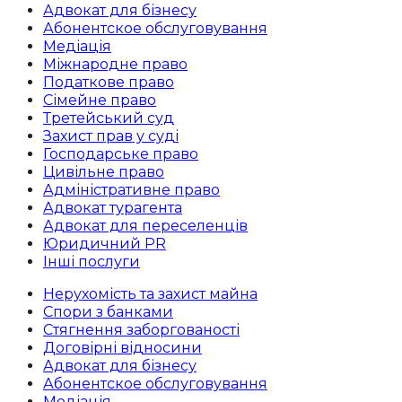
Адвокат для бізнесу
Абoнентское обслуговування
Медіація
Міжнародне право
Податкове право
Сімейне право
Третейський суд
Захист прав у суді
Господарське право
Цивільне право
Адміністративне право
Адвокат турагента
Адвокат для переселенців
Юридичний PR
Інші послуги
Нерухомість та захист майна
Спори з банками
Стягнення заборгованості
Договірні відносини
Адвокат для бізнесу
Абoнентское обслуговування
Медіація