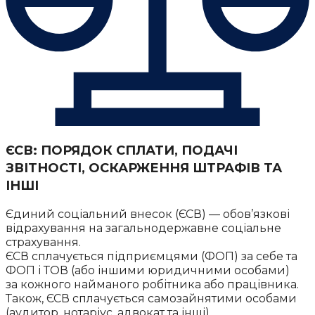
ЄСВ: ПОРЯДОК СПЛАТИ, ПОДАЧІ
ЗВІТНОСТІ, ОСКАРЖЕННЯ ШТРАФІВ ТА
ІНШІ
Єдиний соціальний внесок (ЄСВ) — обов’язкові
відрахування на загальнодержавне соціальне
страхування.
ЄСВ сплачується підприємцями (ФОП) за себе та
ФОП і ТОВ (або іншими юридичними особами)
за кожного найманого робітника або працівника.
Також, ЄСВ сплачується самозайнятими особами
(аудитор, нотаріус, адвокат та інші).