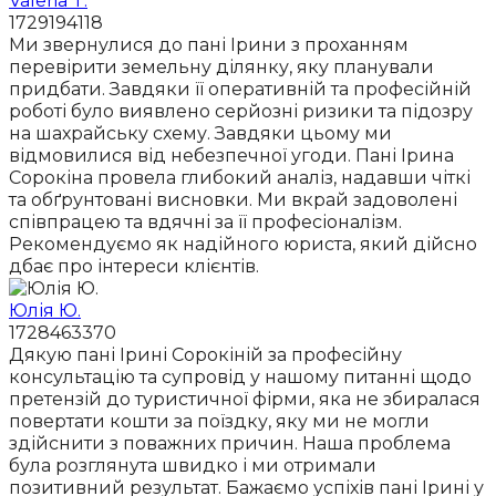
Valeria T.
1729194118
Ми звернулися до пані Ірини з проханням
перевірити земельну ділянку, яку планували
придбати. Завдяки її оперативній та професійній
роботі було виявлено серйозні ризики та підозру
на шахрайську схему. Завдяки цьому ми
відмовилися від небезпечної угоди. Пані Ірина
Сорокіна провела глибокий аналіз, надавши чіткі
та обґрунтовані висновки. Ми вкрай задоволені
співпрацею та вдячні за її професіоналізм.
Рекомендуємо як надійного юриста, який дійсно
дбає про інтереси клієнтів.
Юлія Ю.
1728463370
Дякую пані Ірині Сорокіній за професійну
консультацію та супровід у нашому питанні щодо
претензій до туристичної фірми, яка не збиралася
повертати кошти за поїздку, яку ми не могли
здійснити з поважних причин. Наша проблема
була розглянута швидко і ми отримали
позитивний результат. Бажаємо успіхів пані Ірині у