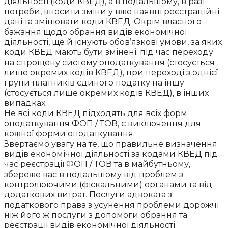
діяльності (коди КВЕД), а в подальшому, в разі
потреби, вносити зміни у вже наявні реєстраційні
дані та змінювати коди КВЕД. Окрім власного
бажання щодо обрання видів економічної
діяльності, ще й існують обов’язкові умови, за яких
коди КВЕД мають бути змінені: під час переходу
на спрощену систему оподаткування (стосується
лише окремих кодів КВЕД), при переході з однієї
групи платників єдиного податку на іншу
(стосується лише окремих кодів КВЕД), в інших
випадках.
Не всі коди КВЕД підходять для всіх форм
оподаткування ФОП / ТОВ, є виключення для
кожної форми оподаткування.
Звертаємо увагу на те, що правильне визначення
видів економічної діяльності за кодами КВЕД під
час реєстрації ФОП / ТОВ та в майбутньому,
збереже вас в подальшому від проблем з
контролюючими (фіскальними) органами та від
додаткових витрат. Послуги адвоката з
податкового права з усунення проблеми дорожчі
ніж його ж послуги з допомоги обрання та
реєстрації видів економічної діяльності.