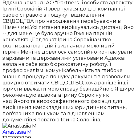
Вдячна команді АО "Partners" і особисто адвокату
Ірині Сорокіній.Я звернулася до цієї компанії зі
своєю справою з пошуку і відновлення
СВІДОЦТВА про народження перебуваючи в
Німеччині.Усі питання вирішувались дистанційно
-- для мене це було зручно.Вже на першій
консультації адвокат Ірина Сорокіна чітко
розписала план дій і визначила можливий
термін.Мені не довелося самостійно контактувати
з архівами та державними установами.Адвокат
взяла на себе всю бюрократичну роботу.Її
професіоналізм, комунікабельність та глибоке
знання процедур пошуку документів дозволили
швидко отримати СВІДОЦТВО, хоча раніше інші
юристи вважали мою справу безнадійною.Я щиро
рекомендую адвоката Ірину Сорокіну як
надійного та високоефективного фахівця для
вирішення найскладніших юридичних питань,
пов'язаних з пошуком та відновленням
документів.З повагою Ірина Солоніна.
Anastasiia M.