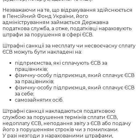
Незважаючи на те, що відрахування здійснюється
в Пенсійний Фонд України, його
адмініструванням займається Державна
податкова служба, а отже, податківці нараховують
штрафи за порушення в сфері ЄСВ.
Штрафні санкції за несплату чи несвоєчасну сплату
ЄСВ можуть бути накладені на:
підприємства, які сплачують ЄСВ за
працівників;
фізичну-особу підприємця, який сплачує ЄСВ
за працівників;
фізичну-особу підприємця, який сплачує ЄСВ
за себе;
самозайнятих осіб.
Штрафні санкції накладаються податковою
службою за порушення термінів сплати ЄСВ,
недоплату ЄСВ, неподання звіту з ЄСВ або подачу
його з порушенням строків чи з помилками.
У разі незгоди з нарахованими штрафами,