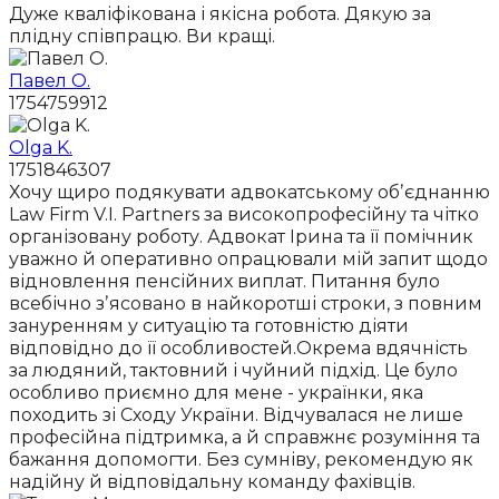
Дуже кваліфікована і якісна робота. Дякую за
плідну співпрацю. Ви кращі.
Павел О.
1754759912
Olga K.
1751846307
Хочу щиро подякувати адвокатському обʼєднанню
Law Firm V.I. Partners за високопрофесійну та чітко
організовану роботу. Адвокат Ірина та її помічник
уважно й оперативно опрацювали мій запит щодо
відновлення пенсійних виплат. Питання було
всебічно зʼясовано в найкоротші строки, з повним
зануренням у ситуацію та готовністю діяти
відповідно до її особливостей.Окрема вдячність
за людяний, тактовний і чуйний підхід. Це було
особливо приємно для мене - українки, яка
походить зі Сходу України. Відчувалася не лише
професійна підтримка, а й справжнє розуміння та
бажання допомогти. Без сумніву, рекомендую як
надійну й відповідальну команду фахівців.