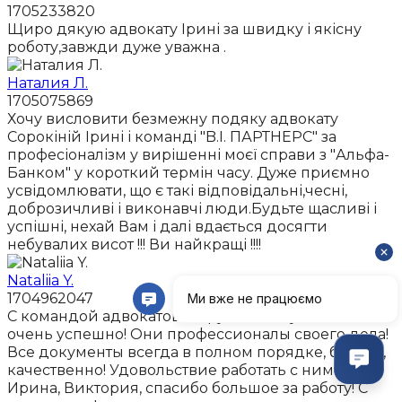
1705233820
Щиро дякую адвокату Ірині за швидку і якісну
роботу,завжди дуже уважна .
Наталия Л.
1705075869
Хочу висловити безмежну подяку адвокату
Сорокіній Ірині і команді "B.I. ПАРТНЕРС" за
професіоналізм у вирішенні моєї справи з "Альфа-
Банком" у короткий термін часу. Дуже приємно
усвідомлювати, що є такі відповідальні,чесні,
доброзичливі і виконавчі люди.Будьте щасливі і
успішні, нехай Вам і далі вдається досягти
небувалих висот !!! Ви найкращі !!!!
Nataliia Y.
1704962047
С командой адвокатов сотрудничаю уже давно и
очень успешно! Они профессионалы своего дела!
Все документы всегда в полном порядке, быстро,
качественно! Удовольствие работать с ними!
Ирина, Виктория, спасибо большое за работу! С