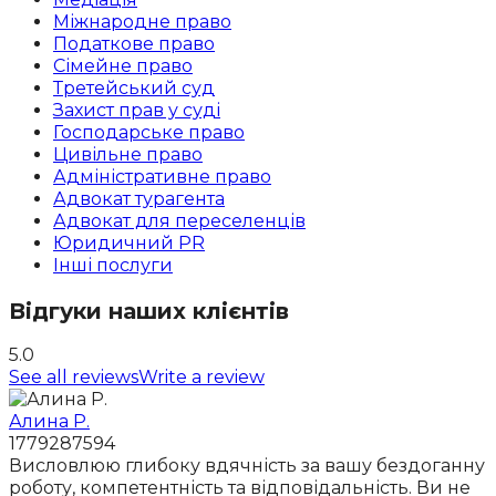
Міжнародне право
Податкове право
Сімейне право
Третейський суд
Захист прав у суді
Господарське право
Цивільне право
Адміністративне право
Адвокат турагента
Адвокат для переселенців
Юридичний PR
Інші послуги
Відгуки наших клієнтів
5.0
See all reviews
Write a review
Алина Р.
1779287594
Висловлюю глибоку вдячність за вашу бездоганну
роботу, компетентність та відповідальність. Ви не