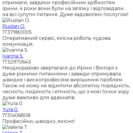
отримали, завдяки професійним здібностям
Ірини. 4 роки вони були на зв'язку і відповідали
на всі супутні питання. Дуже задоволені послугою!
Ruslan O.
1737980005
Оперативний сервіс, якісна робота, чудова
комунікація.
Ivanna S.
1732970643
Неодноразово зверталася до Иріни і Вікторії з
дуже різними питаннями і завжди отримувала
швидке і вископрофесіїне вирішиння проблем.
Також не можу не відмітити абсолютну порядність,
чесність, людяність і етічність, що з моєї точки зору
дуже важливо для адвокатів.
Yura 0.
1731406808
Професійно, швидко, якісно!