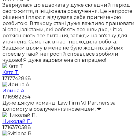
Звернулася до адвоката у дуже складний період
свого життя, я ініціювала розлучення. Це непросте
рішення і плюс я відчувала себе пригніченою і
розбитою. В такому стані дуже важливо працювати
зі спеціалістами, які роблять все швидко, чітко,
роз'яснюють все питання, завжди на зв'язку для
уточнень. Саме так в нас і проходила робота.
Завдяки цьому в мене не було жодних зайвих
стресів у такій непростій справі, все зробили
чудово! Я дуже задоволена співпрацею!
Катя Т.
1717742848
Ирина А.
1716982254
Дуже дякую команді Law Firm V.I Partners за
допомогу в розлученні з іноземцем. ❤
Николай П.
1716370588