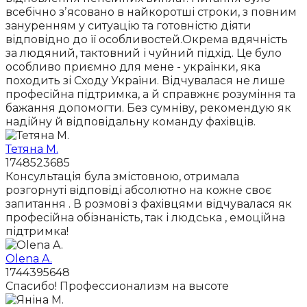
всебічно зʼясовано в найкоротші строки, з повним
зануренням у ситуацію та готовністю діяти
відповідно до її особливостей.Окрема вдячність
за людяний, тактовний і чуйний підхід. Це було
особливо приємно для мене - українки, яка
походить зі Сходу України. Відчувалася не лише
професійна підтримка, а й справжнє розуміння та
бажання допомогти. Без сумніву, рекомендую як
надійну й відповідальну команду фахівців.
Тетяна М.
1748523685
Консультація була змістовною, отримала
розгорнуті відповіді абсолютно на кожне своє
запитання . В розмові з фахівцями відчувалася як
професійна обізнаність, так і людська , емоційна
підтримка!
Olena A.
1744395648
Спасибо! Профессионализм на высоте