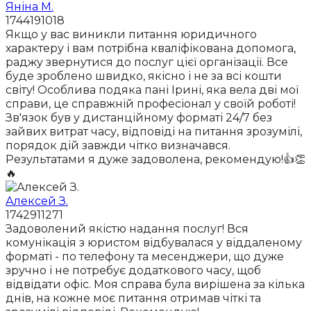
Яніна М.
1744191018
Якщо у вас виникли питання юридичного
характеру і вам потрібна кваліфікована допомога,
раджу звернутися до послуг цієї організації. Все
буде зроблено швидко, якісно і не за всі кошти
світу! Особлива подяка пані Ірині, яка вела дві мої
справи, це справжній професіонал у своїй роботі!
Зв'язок був у дистанційному форматі 24/7 без
зайвих витрат часу, відповіді на питання зрозумілі,
порядок дій завжди чітко визначався.
Результатами я дуже задоволена, рекомендую!👍👏
🔥
Алексей З.
1742911271
Задоволений якістю надання послуг! Вся
комунікація з юристом відбувалася у віддаленому
форматі - по телефону та месенджери, що дуже
зручно і не потребує додаткового часу, щоб
відвідати офіс. Моя справа була вирішена за кілька
днів, на кожне моє питання отримав чіткі та