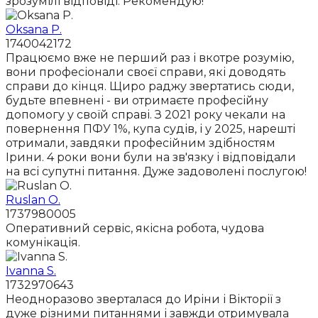
зрозумілі відповіді. Рекомендую!
Oksana P.
1740042172
Працюємо вже не перший раз і вкотре розумію,
вони професіонали своєї справи, які доводять
справи до кінця. Щиро раджу звертатись сюди,
будьте впевнені - ви отримаєте професійну
допомогу у своїй справі. З 2021 року чекали на
повернення ПФУ 1%, купа судів, і у 2025, нарешті
отримали, завдяки професійним здібностям
Ірини. 4 роки вони були на зв'язку і відповідали
на всі супутні питання. Дуже задоволені послугою!
Ruslan O.
1737980005
Оперативний сервіс, якісна робота, чудова
комунікація.
Ivanna S.
1732970643
Неодноразово зверталася до Иріни і Вікторії з
дуже різними питаннями і завжди отримувала