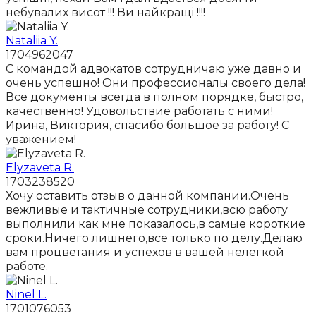
небувалих висот !!! Ви найкращі !!!!
Nataliia Y.
1704962047
С командой адвокатов сотрудничаю уже давно и
очень успешно! Они профессионалы своего дела!
Все документы всегда в полном порядке, быстро,
качественно! Удовольствие работать с ними!
Ирина, Виктория, спасибо большое за работу! С
уважением!
Elyzaveta R.
1703238520
Хочу оставить отзыв о данной компании.Очень
вежливые и тактичные сотрудники,всю работу
выполнили как мне показалось,в самые короткие
сроки.Ничего лишнего,все только по делу.Делаю
вам процветания и успехов в вашей нелегкой
работе.
Ninel L.
1701076053