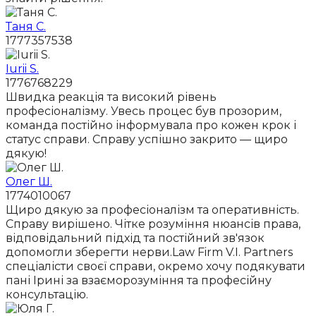
Таня С.
1777357538
Iurii S.
1776768229
Швидка реакція та високий рівень
професіоналізму. Увесь процес був прозорим,
команда постійно інформувала про кожен крок і
статус справи. Справу успішно закрито — щиро
дякую!
Олег Ш.
1774010067
Щиро дякую за професіоналізм та оперативність.
Справу вирішено. Чітке розуміння нюансів права,
відповідальний підхід та постійний зв'язок
допомогли зберегти нерви.Law Firm V.I. Partners
спеціалісти своєї справи, окремо хочу подякувати
пані Ірині за взаєморозуміння та професійну
консультацію.