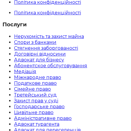
Політика конфіденційності
Політика конфіденційності
Послуги
Нерухомість та захист майна
Спори з банками
Стягнення заборгованості
Договірні відносини
Адвокат для бізнесу
Абoнентское обслуговування
Медіація
Міжнародне право
Податкове право
Сімейне право
Третейський суд
Захист прав у суді
Господарське право
Цивільне право
Адміністративне право
Адвокат турагента
Адвокат для переселенців