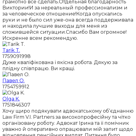
грамотно все сделать.Отдельная благодарность
Виктории!И за нереальный профессионализм и
за человеческое отношение!Когда опускались
руки и не было сил уже-она всегда поддерживала
и находила лучшие выходы для меня из
сложившейся ситуации.Спасибо Вам огромное!
Искренне всем рекомендую.
Tarik T.
1759091998
Дуже кваліфікована і якісна робота. Дякую за
плідну співпрацю. Ви кращі.
Павел О.
1754759912
Olga K.
1751846307
Хочу щиро подякувати адвокатському обʼєднанню
Law Firm V.I. Partners за високопрофесійну та чітко
організовану роботу. Адвокат Ірина та її помічник
уважно й оперативно опрацювали мій запит щодо
відновлення пенсійних виплат. Питання було