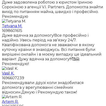
Дуже задоволена роботою з юристом Іриною
Сорокіною з агенції V.I. Partners. Допомогла знайти
вихід по питанням майна, швидко і професійно.
Рекомендую
Tetyana M.
1698601615
Дуже вдячна за допомогу!Все професійно і
надійно. Увесь період на звʼязку 24/7.
Кваліфікована допомога не зважаючи в якому
куточку країни я знаходжусь. Всі питання були
вирішені онлайн і в моєму випадку це ідеальний
варіант. Дужу вдячна за допомогу!!!🥰🤗
Рекомендую!
Vasil K.
1696607239
Рекомендували друзі коли знадобилася
допомога у врегулюванні сімейних
відносин.Дякую і Рекомундую також!
Artem R.