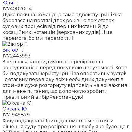
Юля Г.
1774002004
Дуже вдячна команді ,а саме адвокату Ірині яка
боролася на протязі двох років на всіх етапах
судових процесів від перших інстанцій до
косаційних інстанцій (верховних судів) , і це
перемога, бо ми перемогли!!!
Віктор Г.
1772443993
Звертався за юридичною перевіркою та
консультацією перед покупкою нерухомості. Хотів
би подякувати юристу Ірині за оперативну зустріч
і детальну перевірку всіх необхідних документів,
отримав дуже розгорнуту відповідь на всі важливі
для мене питання, що допомогло зробити
правильний вибірРекомендую!
Оксана Ю.
1771949879
Хочу подякувати Ірині,допомогла мені взяти
рішення суду про розірвання шлюбу яке було ще в