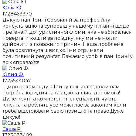
Юлія Ю.
1728463370
Дякую пані Ірині Сорокіній за професійну
консультацію та супровід у нашому питанні щодо
претензій до туристичної фірми, яка не збиралася
повертати кошти за поїздку, яку ми не могли
здійснити з поважних причин. Наша проблема
була розглянута швидко і ми отримали
позитивний результат. Бажаємо успіхів пані Ірині у
всіх справах!🫶
Юлия Ф.
1725544047
Щиро рекомендую Ірину та її колег, коли вам
потрібна юридична та адвокатська допомога!
Дуже круті та компетентні спеціалісти, чують
клієнта та роблять усе можливе за законом коли
треба відстоювати свою позицію та право.Дуже
дякую!
Саша Р.
1723033409