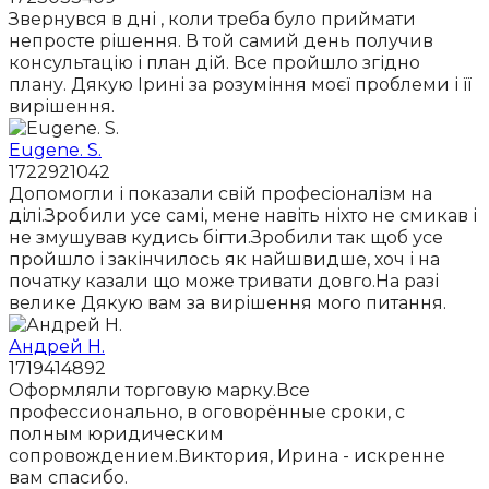
Звернувся в дні , коли треба було приймати
непросте рішення. В той самий день получив
консультацію і план дій. Все пройшло згідно
плану. Дякую Ірині за розуміння моєї проблеми і її
вирішення.
Eugene. S.
1722921042
Допомогли і показали свій професіоналізм на
ділі.Зробили усе самі, мене навіть ніхто не смикав і
не змушував кудись бігти.Зробили так щоб усе
пройшло і закінчилось як найшвидше, хоч і на
початку казали що може тривати довго.На разі
велике Дякую вам за вирішення мого питання.
Андрей Н.
1719414892
Оформляли торговую марку.Все
профессионально, в оговорённые сроки, с
полным юридическим
сопровождением.Виктория, Ирина - искренне
вам спасибо.