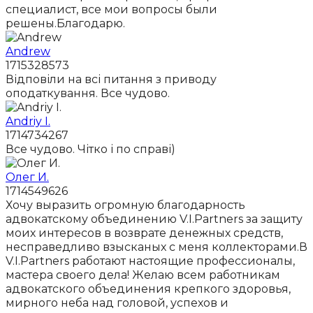
специалист, все мои вопросы были
решены.Благодарю.
Andrew
1715328573
Відповіли на всі питання з приводу
оподаткування. Все чудово.
Andriy I.
1714734267
Все чудово. Чітко і по справі)
Олег И.
1714549626
Хочу выразить огромную благодарность
адвокатскому объединению V.I.Partners за защиту
моих интересов в возврате денежных средств,
несправедливо взысканых с меня коллекторами.В
V.I.Partners работают настоящие профессионалы,
мастера своего дела! Желаю всем работникам
адвокатского объединения крепкого здоровья,
мирного неба над головой, успехов и