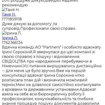
2011 році,дуже дякую,швидко надійно
рекомендую
Таня Н.
1771859118
Дуже дякую за допомогу ,та
супровід.Професіонали своєї справи.
Ірина Л.
1762366134
Вдячна команді АО "Partners" і особисто адвокату
Ірині Сорокіній.Я звернулася до цієї компанії зі
своєю справою з пошуку і відновлення
СВІДОЦТВА про народження перебуваючи в
Німеччині.Усі питання вирішувались дистанційно
-- для мене це було зручно.Вже на першій
консультації адвокат Ірина Сорокіна чітко
розписала план дій і визначила можливий
термін.Мені не довелося самостійно контактувати
з архівами та державними установами.Адвокат
взяла на себе всю бюрократичну роботу.Її
професіоналізм, комунікабельність та глибоке
знання процедур пошуку документів дозволили