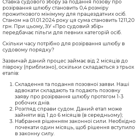
Ставка судового збору за подання позову про
розірвання шлюбу становить 0,4 розміру
прожиткового мінімуму для працездатних осіб.
Станом на 01.01.2024 року ця сума становить 1211,20
грн. При цьому, ЗУ «Про судовий збір»
передбачає пільги для певних категорій осіб.
Скільки часу потрібно для розірвання шлюбу в
судовому порядку?
Зазвичай даний процес займає від 2 місяців до
півроку (приблизно), оскільки складається з трьох
етапів:
Складення та подання позовної заяви. Наші
адвокати складають та подають позовну
заяву про розірвання шлюбу протягом 1-3
робочих днів.
Розгляд справи судом. Даний етап може
зайняти від 1 до 6 місяців (в середньому);
Набрання рішенням законної сили. Необхідно
почекати один місяць, щоб рішення вступило
в законну силу.