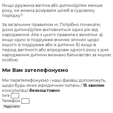
Якщо дружина вагітна або дитині/дітям менше
року, чи можна розірвати шлюб в судовому
порядку?
За загальним правилом ні. Потрібно почекати,
доки дитині/дітям виповниться один рік від
народження. Але з цього правила є винятки: а)
якщо один із подружжя вчиняє злочин щодо
іншого із подружжя або їх дитини; б) якщо в
період вагітності або впродовж одного року з дня
народження дитини визнано батьківство за іншою
особою.
Ми Вам зателефонуємо
Ми перетелефонуємо і наші фахівці допоможуть,
щодо будь-яких юридичних питань /
15 хвилин
консультації
безкоштовно
Ім'я
Телефон
Надіслати