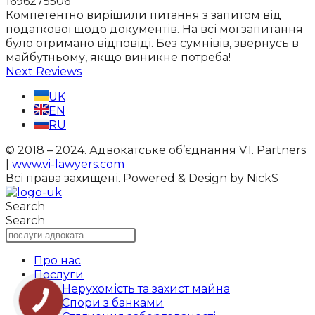
1696275506
Компетентно вирішили питання з запитом від
податкової щодо документів. На всі мої запитання
було отримано відповіді. Без сумнівів, звернусь в
майбутньому, якщо виникне потреба!
Next Reviews
UK
EN
RU
© 2018 – 2024. Адвокатське об’єднання V.I. Partners
|
www.vi-lawyers.com
Всі права захищені.
Powered & Design by NickS
Search
Search
Про нас
Послуги
Нерухомість та захист майна
Спори з банками