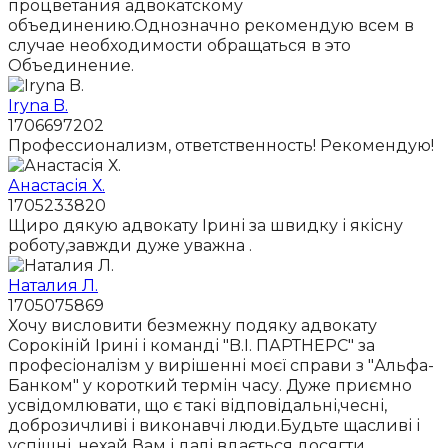
процветания адвокатскому
объединению.Однозначно рекомендую всем в
случае необходимости обращаться в это
Объединение.
Iryna B.
1706697202
Профессионализм, ответственность! Рекомендую!
Анастасія Х.
1705233820
Щиро дякую адвокату Ірині за швидку і якісну
роботу,завжди дуже уважна .
Наталия Л.
1705075869
Хочу висловити безмежну подяку адвокату
Сорокіній Ірині і команді "B.I. ПАРТНЕРС" за
професіоналізм у вирішенні моєї справи з "Альфа-
Банком" у короткий термін часу. Дуже приємно
усвідомлювати, що є такі відповідальні,чесні,
доброзичливі і виконавчі люди.Будьте щасливі і
успішні, нехай Вам і далі вдається досягти