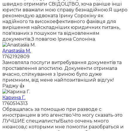
швидко отримати СВІДОЦТВО, хоча раніше інші
юристи вважали мою справу безнадійною.Я щиро
рекомендую адвоката Ірину Сорокіну як
надійного та високоефективного фахівця для
вирішення найскладніших юридичних питань,
пов'язаних з пошуком та відновленням
документів.З повагою Ірина Солоніна.
Anastasiia M.
1762192809
Замовляла послуги витребування документів та
проставлення апостилю. Документи отримала
вчасно, спілкування з Іриною було дуже
приємним, від мене найпозитвніший відгук!
Раджу 👍
Карина Г.
1760514313
Обращалась за помощью при разводе с
иностранцем в это агенство.Что могу сказать-это
ЛУЧШИЕ специалисты!Было оочень много
нюансов,с которыми мне помогли разобраться и