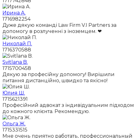
1717742848
Ирина А.
1716982254
Дуже дякую команді Law Firm V.I Partners за
допомогу в розлученні з іноземцем. ❤
Николай П.
1716370588
Svitlana B.
1715700458
Дякую за професійну допомогу! Вирішили
питання дистанційно, швидко та якісно!
Юлия Ш.
1715621391
Професійний адвокат з індивідуальним підходом
до кожного клієнта. Рекомендую.
Ольга Ж.
1715331515
Мне очень приятно работать, профессиональный