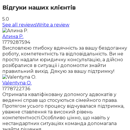
Відгуки наших клієнтів
5.0
See all reviews
Write a review
Алина Р.
1779287594
Висловлюю глибоку вдячність за вашу бездоганну
роботу, компетентність та відповідальність. Ви не
просто надали юридичну консультацію, а дійсно
розібралися в ситуації і допомогли знайти
правильний вихід. Дякую за вашу підтримку!
Valentyna O.
1778722736
Отримала кваліфіковану допомогу адвокатів у
веденні справ що стосуються сімейного права.
Протягом усього процесу відчувалася підтримка,
уважне ставлення та високий рівень
компетентності.Особливо цінно, що навіть у
нестандартних ситуаціях команда допомагала
знайти рішення.