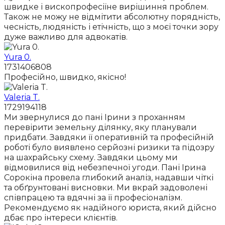
швидке і вископрофесіїне вирішиння проблем.
Також не можу не відмітити абсолютну порядність,
чесність, людяність і етічність, що з моєї точки зору
дуже важливо для адвокатів.
Yura 0.
1731406808
Професійно, швидко, якісно!
Valeria T.
1729194118
Ми звернулися до пані Ірини з проханням
перевірити земельну ділянку, яку планували
придбати. Завдяки її оперативній та професійній
роботі було виявлено серйозні ризики та підозру
на шахрайську схему. Завдяки цьому ми
відмовилися від небезпечної угоди. Пані Ірина
Сорокіна провела глибокий аналіз, надавши чіткі
та обґрунтовані висновки. Ми вкрай задоволені
співпрацею та вдячні за її професіоналізм.
Рекомендуємо як надійного юриста, який дійсно
дбає про інтереси клієнтів.