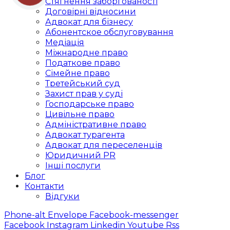
Стягнення заборгованості
Договірні відносини
Адвокат для бізнесу
Абoнентское обслуговування
Медіація
Міжнародне право
Податкове право
Сімейне право
Третейський суд
Захист прав у суді
Господарське право
Цивільне право
Адміністративне право
Адвокат турагента
Адвокат для переселенців
Юридичний PR
Інші послуги
Блог
Контакти
Відгуки
Phone-alt
Envelope
Facebook-messenger
Facebook
Instagram
Linkedin
Youtube
Rss