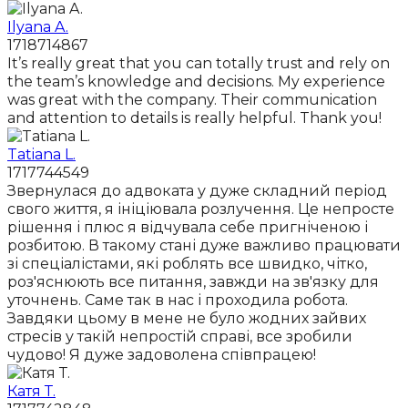
Ilyana A.
1718714867
It’s really great that you can totally trust and rely on
the team’s knowledge and decisions. My experience
was great with the company. Their communication
and attention to details is really helpful. Thank you!
Tatiana L.
1717744549
Звернулася до адвоката у дуже складний період
свого життя, я ініціювала розлучення. Це непросте
рішення і плюс я відчувала себе пригніченою і
розбитою. В такому стані дуже важливо працювати
зі спеціалістами, які роблять все швидко, чітко,
роз'яснюють все питання, завжди на зв'язку для
уточнень. Саме так в нас і проходила робота.
Завдяки цьому в мене не було жодних зайвих
стресів у такій непростій справі, все зробили
чудово! Я дуже задоволена співпрацею!
Катя Т.