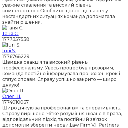
уважне ставлення та високий рівень
компетентності.Особливо цінно, що навіть у
нестандартних ситуаціях команда допомагала
знайти рішення.
Таня С.
1777357538
Iurii S.
1776768229
Швидка реакція та високий рівень
професіоналізму. Увесь процес був прозорим,
команда постійно інформувала про кожен крок і
статус справи. Справу успішно закрито — щиро
дякую!
Олег Ш.
1774010067
Щиро дякую за професіоналізм та оперативність.
Справу вирішено. Чітке розуміння нюансів права,
відповідальний підхід та постійний зв'язок
допомогли зберегти нерви.Law Firm V.I. Partners