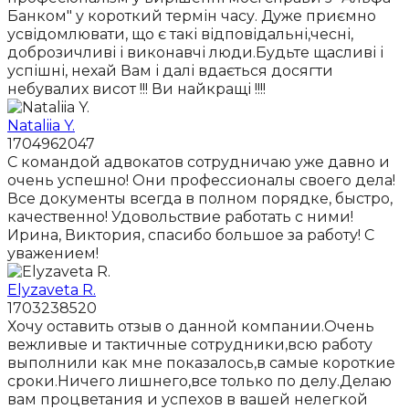
Банком" у короткий термін часу. Дуже приємно
усвідомлювати, що є такі відповідальні,чесні,
доброзичливі і виконавчі люди.Будьте щасливі і
успішні, нехай Вам і далі вдається досягти
небувалих висот !!! Ви найкращі !!!!
Nataliia Y.
1704962047
С командой адвокатов сотрудничаю уже давно и
очень успешно! Они профессионалы своего дела!
Все документы всегда в полном порядке, быстро,
качественно! Удовольствие работать с ними!
Ирина, Виктория, спасибо большое за работу! С
уважением!
Elyzaveta R.
1703238520
Хочу оставить отзыв о данной компании.Очень
вежливые и тактичные сотрудники,всю работу
выполнили как мне показалось,в самые короткие
сроки.Ничего лишнего,все только по делу.Делаю
вам процветания и успехов в вашей нелегкой