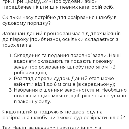
грн. При цьому, ЗУ «Про судовий збір»
передбачає пільги для певних категорій осіб.
Скільки часу потрібно для розірвання шлюбу в
судовому порядку?
Зазвичай даний процес займає від двох місяців
до півроку (приблизно), оскільки складається з
трьох етапів:
Складення та подання позовної заяви. Наші
адвокати складають та подають позовну
заяву про розірвання шлюбу протягом 1-3
робочих днів;
Розгляд справи судом. Даний етап може
зайняти від 1 до 6 місяців (в середньому);
Набрання рішенням законної сили. Необхідно
почекати один місяць, щоб рішення вступило
в законну силу.
Якщо інший із подружжя не дає згоду на
розірвання шлюбу, чи зможе суд розірвати шлюб?
Так. Навіть за наявності незгоди іншого з