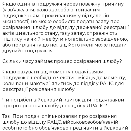
Якщо один із подружжя через поважну причину
(у зв’язку з тяжкою хворобою, тривалим
відрядженням, проживанням у віддаленій
місцевості) не може особисто подати заяву про
розірвання шлюбу до відділу державної реєстрації
актів цивільного стану, таку заяву, справжність
підпису на якій має бути нотаріально засвідченою,
або прирівняну до неї, від його імені може подати
другий із подружжя.
Скільки часу займає процес розірвання шлюбу?
Якщо рахувати від моменту подачі заяви,
подружжю необхідно чекати 1 місяць до моменту,
коли вони мають з`явитись до відділу РАЦС для
реєстрації розірвання шлюбу.
Чи потрібен військовий квиток для подачі заяви
про розірвання шлюбу до відділу ДРАЦС?
Так. При подачі спільної заяви про розірвання
шлюбу до відділу РАЦС, військовозобов’язаній
особі потрібно обов’язково пред’явити військовий