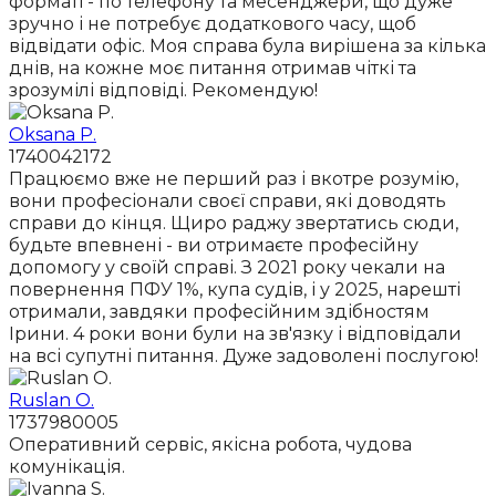
форматі - по телефону та месенджери, що дуже
зручно і не потребує додаткового часу, щоб
відвідати офіс. Моя справа була вирішена за кілька
днів, на кожне моє питання отримав чіткі та
зрозумілі відповіді. Рекомендую!
Oksana P.
1740042172
Працюємо вже не перший раз і вкотре розумію,
вони професіонали своєї справи, які доводять
справи до кінця. Щиро раджу звертатись сюди,
будьте впевнені - ви отримаєте професійну
допомогу у своїй справі. З 2021 року чекали на
повернення ПФУ 1%, купа судів, і у 2025, нарешті
отримали, завдяки професійним здібностям
Ірини. 4 роки вони були на зв'язку і відповідали
на всі супутні питання. Дуже задоволені послугою!
Ruslan O.
1737980005
Оперативний сервіс, якісна робота, чудова
комунікація.