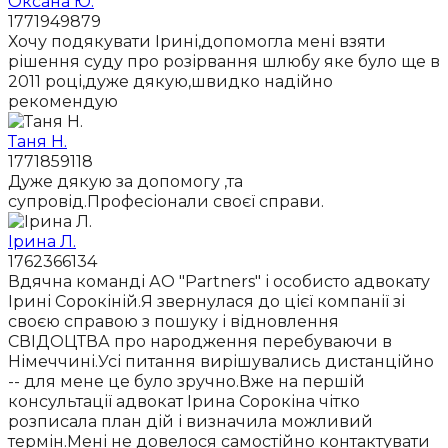
Оксана Ю.
1771949879
Хочу подякувати Ірині,допомогла мені взяти
рішення суду про розірвання шлюбу яке було ще в
2011 році,дуже дякую,швидко надійно
рекомендую
Таня Н.
1771859118
Дуже дякую за допомогу ,та
супровід.Професіонали своєї справи.
Ірина Л.
1762366134
Вдячна команді АО "Partners" і особисто адвокату
Ірині Сорокіній.Я звернулася до цієї компанії зі
своєю справою з пошуку і відновлення
СВІДОЦТВА про народження перебуваючи в
Німеччині.Усі питання вирішувались дистанційно
-- для мене це було зручно.Вже на першій
консультації адвокат Ірина Сорокіна чітко
розписала план дій і визначила можливий
термін.Мені не довелося самостійно контактувати