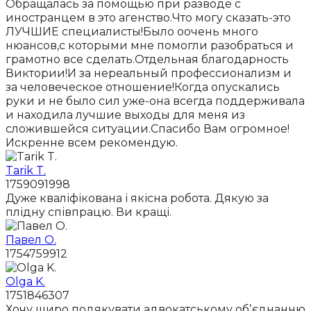
Обращалась за помощью при разводе с
иностранцем в это агенство.Что могу сказать-это
ЛУЧШИЕ специалисты!Было оочень много
нюансов,с которыми мне помогли разобраться и
грамотно все сделать.Отдельная благодарность
Виктории!И за нереальный профессионализм и
за человеческое отношение!Когда опускались
руки и не было сил уже-она всегда поддерживала
и находила лучшие выходы для меня из
сложившейся ситуации.Спасибо Вам огромное!
Искренне всем рекомендую.
Tarik T.
1759091998
Дуже кваліфікована і якісна робота. Дякую за
плідну співпрацю. Ви кращі.
Павел О.
1754759912
Olga K.
1751846307
Хочу щиро подякувати адвокатському обʼєднанню