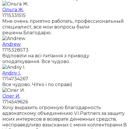
Ольга Ж.
1715331515
Мне очень приятно работать, профессиональный
специалист, все мои вопросы были
решены.Благодарю.
Andrew
1715328573
Відповіли на всі питання з приводу
оподаткування. Все чудово.
Andriy I.
1714734267
Все чудово. Чітко і по справі)
Олег И.
1714549626
Хочу выразить огромную благодарность
адвокатскому объединению V.I.Partners за защиту
моих интересов в возврате денежных средств,
несправедливо взысканых с меня коллекторами.В