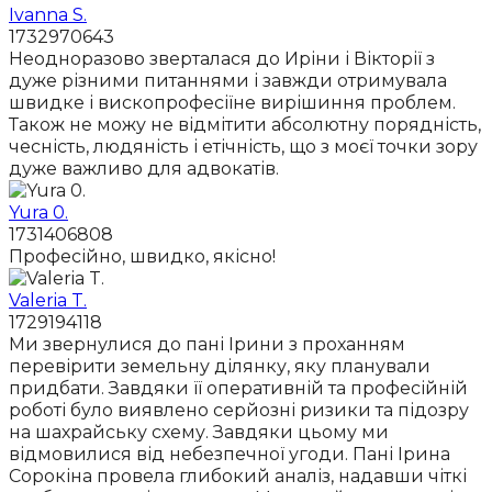
Ivanna S.
1732970643
Неодноразово зверталася до Иріни і Вікторії з
дуже різними питаннями і завжди отримувала
швидке і вископрофесіїне вирішиння проблем.
Також не можу не відмітити абсолютну порядність,
чесність, людяність і етічність, що з моєї точки зору
дуже важливо для адвокатів.
Yura 0.
1731406808
Професійно, швидко, якісно!
Valeria T.
1729194118
Ми звернулися до пані Ірини з проханням
перевірити земельну ділянку, яку планували
придбати. Завдяки її оперативній та професійній
роботі було виявлено серйозні ризики та підозру
на шахрайську схему. Завдяки цьому ми
відмовилися від небезпечної угоди. Пані Ірина
Сорокіна провела глибокий аналіз, надавши чіткі