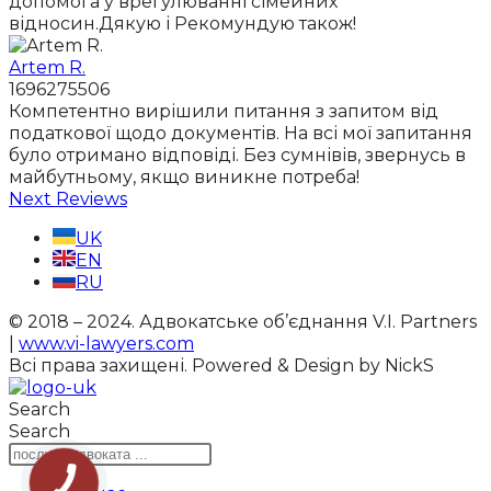
допомога у врегулюванні сімейних
відносин.Дякую і Рекомундую також!
Artem R.
1696275506
Компетентно вирішили питання з запитом від
податкової щодо документів. На всі мої запитання
було отримано відповіді. Без сумнівів, звернусь в
майбутньому, якщо виникне потреба!
Next Reviews
UK
EN
RU
© 2018 – 2024. Адвокатське об’єднання V.I. Partners
|
www.vi-lawyers.com
Всі права захищені.
Powered & Design by NickS
Search
Search