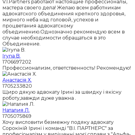
V.I.Partners работают настоящие профессионалы,
мастера своего дела! Желаю всем работникам
адвокатского объединения крепкого здоровья,
мирного неба над головой, успехов и
процветания адвокатскому
объединению.Однозначно рекомендую всем в
случае необходимости обращаться в это
Объединение.
Iryna B.
1706697202
Профессионализм, ответственность! Рекомендую!
Анастасія Х.
1705233820
Щиро дякую адвокату Ірині за швидку і якісну
роботу,завжди дуже уважна .
Наталия Л.
1705075869
Хочу висловити безмежну подяку адвокату
Сорокіній Ірині і команді "B.I. ПАРТНЕРС" за
професіоналізм у вирішенні моєї справи з "Альфа-