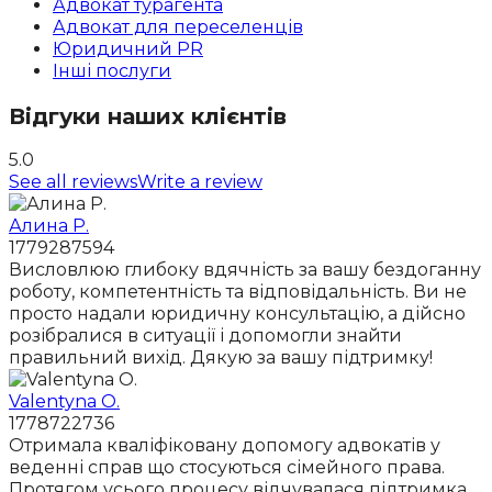
Адвокат турагента
Адвокат для переселенців
Юридичний PR
Інші послуги
Відгуки наших клієнтів
5.0
See all reviews
Write a review
Алина Р.
1779287594
Висловлюю глибоку вдячність за вашу бездоганну
роботу, компетентність та відповідальність. Ви не
просто надали юридичну консультацію, а дійсно
розібралися в ситуації і допомогли знайти
правильний вихід. Дякую за вашу підтримку!
Valentyna O.
1778722736
Отримала кваліфіковану допомогу адвокатів у
веденні справ що стосуються сімейного права.
Протягом усього процесу відчувалася підтримка,