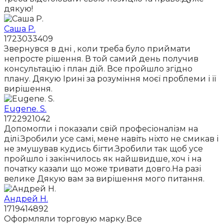
дякую!
Саша Р.
1723033409
Звернувся в дні , коли треба було приймати
непросте рішення. В той самий день получив
консультацію і план дій. Все пройшло згідно
плану. Дякую Ірині за розуміння моєї проблеми і її
вирішення.
Eugene. S.
1722921042
Допомогли і показали свій професіоналізм на
ділі.Зробили усе самі, мене навіть ніхто не смикав і
не змушував кудись бігти.Зробили так щоб усе
пройшло і закінчилось як найшвидше, хоч і на
початку казали що може тривати довго.На разі
велике Дякую вам за вирішення мого питання.
Андрей Н.
1719414892
Оформляли торговую марку.Все