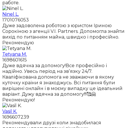
работе.
Ninel L.
1701076053
Дуже задоволена роботою з юристом Іриною
Сорокіною з агенції V.I. Partners. Допомогла знайти
вихід по питанням майна, швидко і професійно.
Рекомендую
Tetyana M.
1698601615
Дуже вдячна за допомогу!Все професійно і
надійно. Увесь період на звʼязку 24/7.
Кваліфікована допомога не зважаючи в якому
куточку країни я знаходжусь. Всі питання були
вирішені онлайн і в моєму випадку це ідеальний
варіант. Дужу вдячна за допомогу!!!🥰🤗
Рекомендую!
Vasil K.
1696607239
Рекомендували друзі коли знадобилася