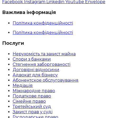
Facebook
Instagram
Linkedin
Youtube
Envelope
Важлива інформація
Політика конфіденційності
Політика конфіденційності
Послуги
Нерухомість та захист майна
Спори з банками
Стягнення заборгованості
Договірні відносини
Адвокат для бізнесу
Абoнентское обслуговування
Медіація
Міжнародне право
Податкове право
Сімейне право
Третейський суд
Захист прав у суді
Господарське право