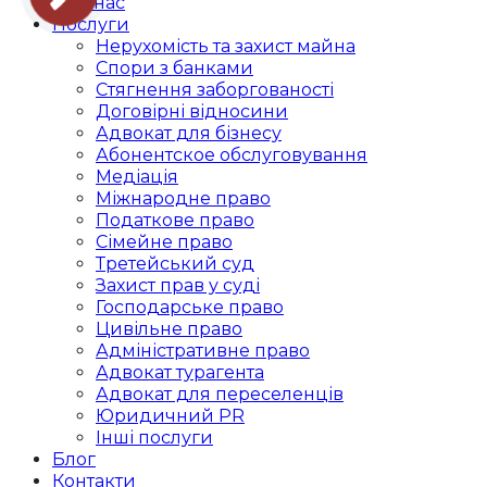
Про нас
Послуги
Нерухомість та захист майна
Спори з банками
Стягнення заборгованості
Договірні відносини
Адвокат для бізнесу
Абoнентское обслуговування
Медіація
Міжнародне право
Податкове право
Сімейне право
Третейський суд
Захист прав у суді
Господарське право
Цивільне право
Адміністративне право
Адвокат турагента
Адвокат для переселенців
Юридичний PR
Інші послуги
Блог
Контакти