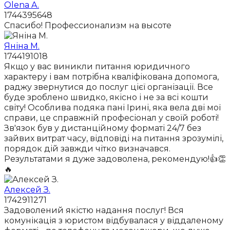
Olena A.
1744395648
Спасибо! Профессионализм на высоте
Яніна М.
1744191018
Якщо у вас виникли питання юридичного
характеру і вам потрібна кваліфікована допомога,
раджу звернутися до послуг цієї організації. Все
буде зроблено швидко, якісно і не за всі кошти
світу! Особлива подяка пані Ірині, яка вела дві мої
справи, це справжній професіонал у своїй роботі!
Зв'язок був у дистанційному форматі 24/7 без
зайвих витрат часу, відповіді на питання зрозумілі,
порядок дій завжди чітко визначався.
Результатами я дуже задоволена, рекомендую!👍👏
🔥
Алексей З.
1742911271
Задоволений якістю надання послуг! Вся
комунікація з юристом відбувалася у віддаленому