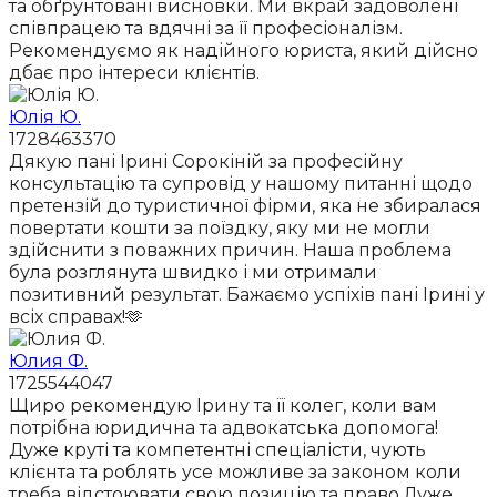
та обґрунтовані висновки. Ми вкрай задоволені
співпрацею та вдячні за її професіоналізм.
Рекомендуємо як надійного юриста, який дійсно
дбає про інтереси клієнтів.
Юлія Ю.
1728463370
Дякую пані Ірині Сорокіній за професійну
консультацію та супровід у нашому питанні щодо
претензій до туристичної фірми, яка не збиралася
повертати кошти за поїздку, яку ми не могли
здійснити з поважних причин. Наша проблема
була розглянута швидко і ми отримали
позитивний результат. Бажаємо успіхів пані Ірині у
всіх справах!🫶
Юлия Ф.
1725544047
Щиро рекомендую Ірину та її колег, коли вам
потрібна юридична та адвокатська допомога!
Дуже круті та компетентні спеціалісти, чують
клієнта та роблять усе можливе за законом коли
треба відстоювати свою позицію та право.Дуже