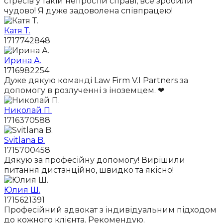
стресів у такій непростій справі, все зробили
чудово! Я дуже задоволена співпрацею!
Катя Т.
1717742848
Ирина А.
1716982254
Дуже дякую команді Law Firm V.I Partners за
допомогу в розлученні з іноземцем. ❤
Николай П.
1716370588
Svitlana B.
1715700458
Дякую за професійну допомогу! Вирішили
питання дистанційно, швидко та якісно!
Юлия Ш.
1715621391
Професійний адвокат з індивідуальним підходом
до кожного клієнта. Рекомендую.