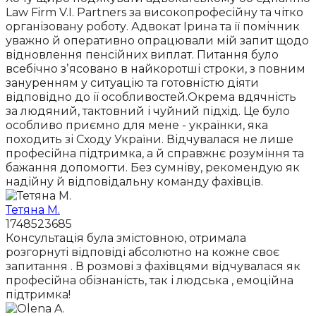
Law Firm V.I. Partners за високопрофесійну та чітко
організовану роботу. Адвокат Ірина та її помічник
уважно й оперативно опрацювали мій запит щодо
відновлення пенсійних виплат. Питання було
всебічно зʼясовано в найкоротші строки, з повним
зануренням у ситуацію та готовністю діяти
відповідно до її особливостей.Окрема вдячність
за людяний, тактовний і чуйний підхід. Це було
особливо приємно для мене - українки, яка
походить зі Сходу України. Відчувалася не лише
професійна підтримка, а й справжнє розуміння та
бажання допомогти. Без сумніву, рекомендую як
надійну й відповідальну команду фахівців.
Тетяна М.
1748523685
Консультація була змістовною, отримала
розгорнуті відповіді абсолютно на кожне своє
запитання . В розмові з фахівцями відчувалася як
професійна обізнаність, так і людська , емоційна
підтримка!