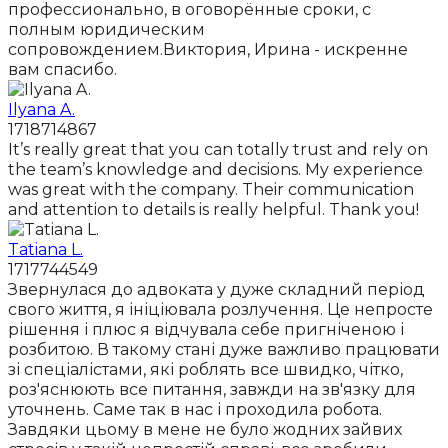
профессионально, в оговорённые сроки, с
полным юридическим
сопровождением.Виктория, Ирина - искренне
вам спасибо.
Ilyana A.
1718714867
It’s really great that you can totally trust and rely on
the team’s knowledge and decisions. My experience
was great with the company. Their communication
and attention to details is really helpful. Thank you!
Tatiana L.
1717744549
Звернулася до адвоката у дуже складний період
свого життя, я ініціювала розлучення. Це непросте
рішення і плюс я відчувала себе пригніченою і
розбитою. В такому стані дуже важливо працювати
зі спеціалістами, які роблять все швидко, чітко,
роз'яснюють все питання, завжди на зв'язку для
уточнень. Саме так в нас і проходила робота.
Завдяки цьому в мене не було жодних зайвих