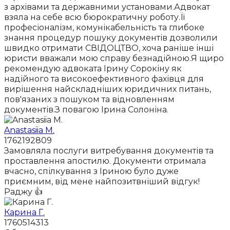
з архівами та державними установами.Адвокат
взяла на себе всю бюрократичну роботу.Її
професіоналізм, комунікабельність та глибоке
знання процедур пошуку документів дозволили
швидко отримати СВІДОЦТВО, хоча раніше інші
юристи вважали мою справу безнадійною.Я щиро
рекомендую адвоката Ірину Сорокіну як
надійного та високоефективного фахівця для
вирішення найскладніших юридичних питань,
пов'язаних з пошуком та відновленням
документів.З повагою Ірина Солоніна.
Anastasiia M.
1762192809
Замовляла послуги витребування документів та
проставлення апостилю. Документи отримала
вчасно, спілкування з Іриною було дуже
приємним, від мене найпозитвніший відгук!
Раджу 👍
Карина Г.
1760514313