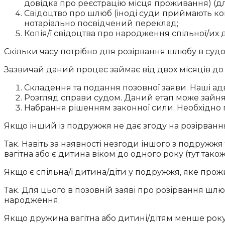
довідка про реєстрацію місця проживання) (для
Свідоцтво про шлюб (іноді суди приймають копі
нотаріально посвідчений переклад;
Копія/ї свідоцтва про народження спільної/их 
Скільки часу потрібно для розірвання шлюбу в су
Зазвичай даний процес займає від двох місяців до п
Складення та подання позовної заяви. Наші ад
Розгляд справи судом. Даний етап може зайняти
Набрання рішенням законної сили. Необхідно 
Якщо інший із подружжя не дає згоду на розірванн
Так. Навіть за наявності незгоди іншого з подружж
вагітна або є дитина віком до одного року (тут тако
Якщо є спільна/і дитина/діти у подружжя, яке про
Так. Для цього в позовній заяві про розірвання шлю
народження.
Якщо дружина вагітна або дитині/дітям менше рок