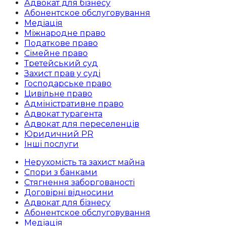
Адвокат для бізнесу
Абoнентское обслуговування
Медіація
Міжнародне право
Податкове право
Сімейне право
Третейський суд
Захист прав у суді
Господарське право
Цивільне право
Адміністративне право
Адвокат турагента
Адвокат для переселенців
Юридичний PR
Інші послуги
Нерухомість та захист майна
Спори з банками
Стягнення заборгованості
Договірні відносини
Адвокат для бізнесу
Абoнентское обслуговування
Медіація