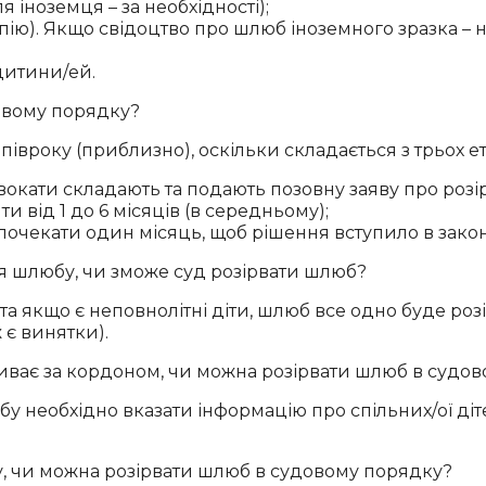
 іноземця – за необхідності);
ю). Якщо свідоцтво про шлюб іноземного зразка – нео
дитини/ей.
довому порядку?
івроку (приблизно), оскільки складається з трьох ет
вокати складають та подають позовну заяву про розі
 від 1 до 6 місяців (в середньому);
почекати один місяць, щоб рішення вступило в закон
я шлюбу, чи зможе суд розірвати шлюб?
я та якщо є неповнолітні діти, шлюб все одно буде р
ж є винятки).
живає за кордоном, чи можна розірвати шлюб в судо
бу необхідно вказати інформацію про спільних/ої діт
у, чи можна розірвати шлюб в судовому порядку?