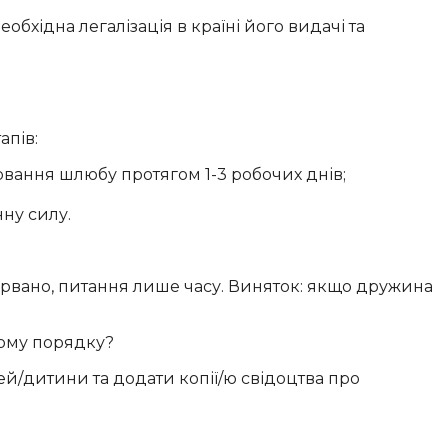
бхідна легалізація в країні його видачі та
апів:
рвання шлюбу протягом 1-3 робочих днів;
ну силу.
озірвано, питання лише часу. Виняток: якщо дружина
вому порядку?
ей/дитини та додати копії/ю свідоцтва про