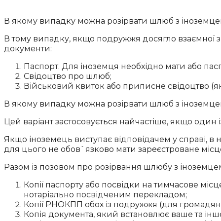
В якому випадку можна розірвати шлюб з іноземц
В тому випадку, якщо подружжя досягло взаємної зг
документи:
Паспорт. Для іноземця необхідно мати або пас
Свідоцтво про шлюб;
Військовий квиток або приписне свідоцтво (я
В якому випадку можна розірвати шлюб з іноземц
Цей варіант застосовується найчастіше, якщо один 
Якщо іноземець виступає відповідачем у справі, в 
для цього не обов`язково мати зареєстроване місц
Разом із позовом про розірвання шлюбу з іноземце
Копії паспорту або посвідки на тимчасове місц
нотаріально посвідченим перекладом;
Копії РНОКПП обох із подружжя (для громадянин
Копія документа, який встановлює ваше та інш