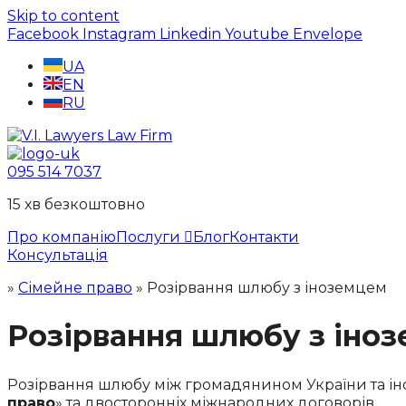
Skip to content
Facebook
Instagram
Linkedin
Youtube
Envelope
UA
EN
RU
095 514 7037
15 хв безкоштовно
Про компанію
Послуги
Блог
Контакти
Консультація
»
Сімейне право
»
Розірвання шлюбу з іноземцем
Розірвання шлюбу з іно
Розірвання шлюбу між громадянином України та ін
право
» та двосторонніх міжнародних договорів.