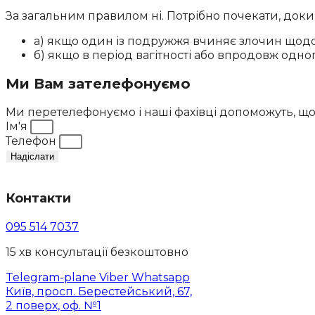
За загальним правилом ні. Потрібно почекати, доки
а) якщо один із подружжя вчиняє злочин щодо 
б) якщо в період вагітності або впродовж одн
Ми Вам зателефонуємо
Ми перетелефонуємо і наші фахівці допоможуть, щ
Ім'я
Телефон
Надіслати
Контакти
095 514 7037
15 хв консультації безкоштовно
Telegram-plane
Viber
Whatsapp
Київ, просп. Берестейський, 67,
2 поверх, оф. №1