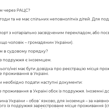
ем через РАЦС?
оди та не має спільних неповнолітніх дітей. Для под
порт з нотаріально засвідченим перекладом, або пос
кщо чоловік – громадянин України).
ем в судовому порядку?
із подружжя є іноземцем.
нього/неї має бути довідка про реєстрацію місця про
е проживання в Україні.
м необхідно подати наступні документи:
е проживання в Україні обох із подружжя. Іноземні до
а України – обов`язково, для іноземця – за наявнос
ого із подружжя зареєстроване місце проживання (с