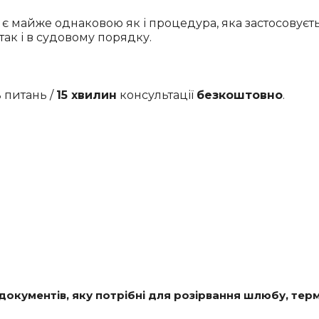
 майже однаковою як і процедура, яка застосовуєтьс
так і в судовому порядку.
 питань /
15 хвилин
консультації
безкоштовно
.
к документів, яку потрібні для розірвання шлюбу, те