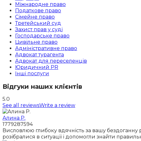
Міжнародне право
Податкове право
Сімейне право
Третейський суд
Захист прав у суді
Господарське право
Цивільне право
Адміністративне право
Адвокат турагента
Адвокат для переселенців
Юридичний PR
Інші послуги
Відгуки наших клієнтів
5.0
See all reviews
Write a review
Алина Р.
1779287594
Висловлюю глибоку вдячність за вашу бездоганну ро
розібралися в ситуації і допомогли знайти правиль