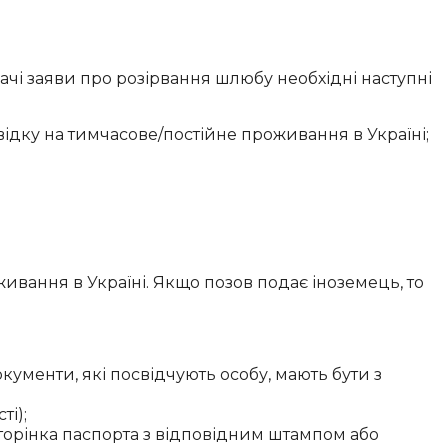
ачі заяви про розірвання шлюбу необхідні наступні
відку на тимчасове/постійне проживання в Україні;
живання в Україні. Якщо позов подає іноземець, то
кументи, які посвідчують особу, мають бути з
ті);
торінка паспорта з відповідним штампом або