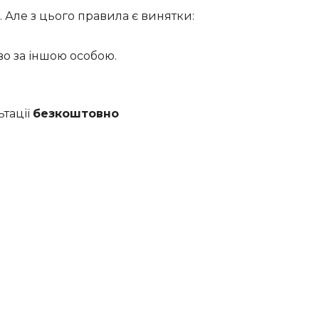
 Але з цього правила є винятки:
во за іншою особою.
тації
безкоштовно