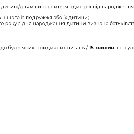
 дитині/дітям виповниться один рік від народження.
іншого із подружжя або їх дитини;
ого року з дня народження дитини визнано батьківст
одо будь-яких юридичних питань /
15 хвилин
консуль