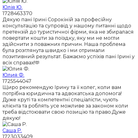
Юлія Ю.
1728463370
Дякую пані Ірині Сорокіній за професійну
консультацію та супровід у нашому питанні щодо
претензій до туристичної фірми, яка не збиралася
повертати кошти за поїздку, яку ми не могли
здійснити з поважних причин. Наша проблема
була розглянута швидко і ми отримали
позитивний результат. Бажаємо успіхів пані Ірині у
всіх справах!🫶
Юлия Ф.
1725544047
Щиро рекомендую Ірину та її колег, коли вам
потрібна юридична та адвокатська допомога!
Дуже круті та компетентні спеціалісти, чують
клієнта та роблять усе можливе за законом коли
треба відстоювати свою позицію та право.Дуже
дякую!
Саша Р.
1723033409