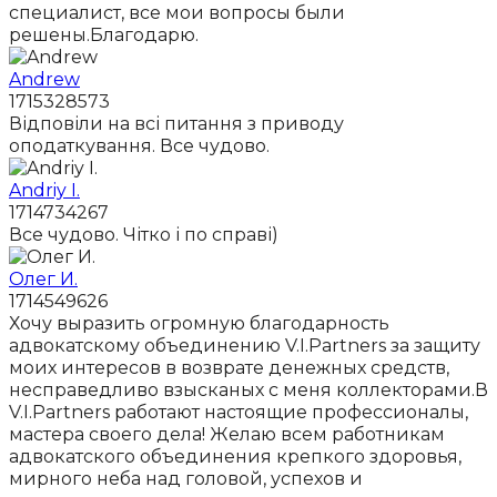
специалист, все мои вопросы были
решены.Благодарю.
Andrew
1715328573
Відповіли на всі питання з приводу
оподаткування. Все чудово.
Andriy I.
1714734267
Все чудово. Чітко і по справі)
Олег И.
1714549626
Хочу выразить огромную благодарность
адвокатскому объединению V.I.Partners за защиту
моих интересов в возврате денежных средств,
несправедливо взысканых с меня коллекторами.В
V.I.Partners работают настоящие профессионалы,
мастера своего дела! Желаю всем работникам
адвокатского объединения крепкого здоровья,
мирного неба над головой, успехов и