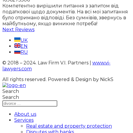
Компетентно вирішили питання з запитом від
податкової щодо документів. На всі мої запитання
було отримано відповіді. Без сумнівів, звернусь в
майбутньому, якщо виникне потреба!
Next Reviews
UK
EN
RU
© 2018 – 2024. Law Firm V.I. Partners |
www.vi-
lawyers.com
All rights reserved.
Powered & Design by NickS
Search
Search
About us
Services
Real estate and property protection
Disputes with banks