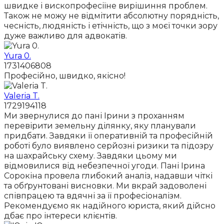
швидке і вископрофесіїне вирішиння проблем.
Також не можу не відмітити абсолютну порядність,
чесність, людяність і етічність, що з моєї точки зору
дуже важливо для адвокатів.
Yura 0.
1731406808
Професійно, швидко, якісно!
Valeria T.
1729194118
Ми звернулися до пані Ірини з проханням
перевірити земельну ділянку, яку планували
придбати. Завдяки її оперативній та професійній
роботі було виявлено серйозні ризики та підозру
на шахрайську схему. Завдяки цьому ми
відмовилися від небезпечної угоди. Пані Ірина
Сорокіна провела глибокий аналіз, надавши чіткі
та обґрунтовані висновки. Ми вкрай задоволені
співпрацею та вдячні за її професіоналізм.
Рекомендуємо як надійного юриста, який дійсно
дбає про інтереси клієнтів.