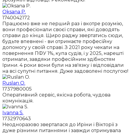
Oksana P.
1740042172
Працюємо вже не перший раз і вкотре розумію,
вони професіонали своєї справи, які доводять
справи до кінця. Щиро раджу звертатись сюди,
будьте впевнені - ви отримаєте професійну
допомогу у своїй справі. З 2021 року чекали на
повернення ПФУ 1%, купа судів, і у 2025, нарешті
отримали, завдяки професійним здібностям
Ірини. 4 роки вони були на зв'язку і відповідали
на всі супутні питання. Дуже задоволені послугою!
Ruslan O.
1737980005
Оперативний сервіс, якісна робота, чудова
комунікація.
Ivanna S.
1732970643
Неодноразово зверталася до Иріни і Вікторії з
дуже різними питаннями і завжди отримувала