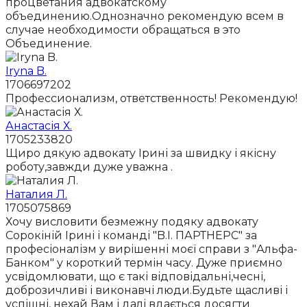
процветания адвокатскому
объединению.Однозначно рекомендую всем в
случае необходимости обращаться в это
Объединение.
Iryna B.
1706697202
Профессионализм, ответственность! Рекомендую!
Анастасія Х.
1705233820
Щиро дякую адвокату Ірині за швидку і якісну
роботу,завжди дуже уважна .
Наталия Л.
1705075869
Хочу висловити безмежну подяку адвокату
Сорокіній Ірині і команді "B.I. ПАРТНЕРС" за
професіоналізм у вирішенні моєї справи з "Альфа-
Банком" у короткий термін часу. Дуже приємно
усвідомлювати, що є такі відповідальні,чесні,
доброзичливі і виконавчі люди.Будьте щасливі і
успішні, нехай Вам і далі вдається досягти