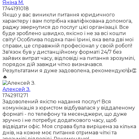
Яніна М.
1744191018
Якщо у вас виникли питання юридичного
характеру і вам потрібна кваліфікована допомога,
раджу звернутися до послуг цієї організації. Все
буде зроблено швидко, якісно і не за всі кошти
світу! Особлива подяка пані Ірині, яка вела дві мої
справи, це справжній професіонал у своїй роботі!
Зв'язок був у дистанційному форматі 24/7 без
зайвих витрат часу, відповіді на питання зрозумілі,
порядок дій завжди чітко визначався.
Результатами я дуже задоволена, рекомендую!👍👏
🔥
Алексей З.
1742911271
Задоволений якістю надання послуг! Вся
комунікація з юристом відбувалася у віддаленому
форматі - по телефону та месенджери, що дуже
зручно і не потребує додаткового часу, щоб
відвідати офіс. Моя справа була вирішена за кілька
днів, на кожне моє питання отримав чіткі та
зрозумілі відповіді. Рекомендую!