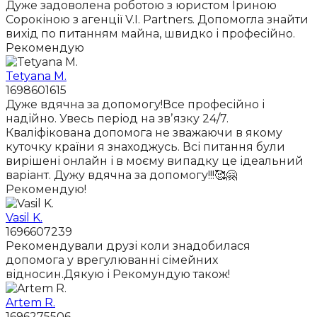
Дуже задоволена роботою з юристом Іриною
Сорокіною з агенції V.I. Partners. Допомогла знайти
вихід по питанням майна, швидко і професійно.
Рекомендую
Tetyana M.
1698601615
Дуже вдячна за допомогу!Все професійно і
надійно. Увесь період на звʼязку 24/7.
Кваліфікована допомога не зважаючи в якому
куточку країни я знаходжусь. Всі питання були
вирішені онлайн і в моєму випадку це ідеальний
варіант. Дужу вдячна за допомогу!!!🥰🤗
Рекомендую!
Vasil K.
1696607239
Рекомендували друзі коли знадобилася
допомога у врегулюванні сімейних
відносин.Дякую і Рекомундую також!
Artem R.
1696275506