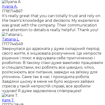
Ilyana A.
1718714867
It’s really great that you can totally trust and rely on
the team’s knowledge and decisions. My experience
was great with the company. Their communication
and attention to details is really helpful. Thank you!
Tatiana L.
1717744549
Звернулася до адвоката у дуже складний період
свого життя, я ініціювала розлучення. Це непросте
рішення і плюс я відчувала себе пригніченою і
розбитою. В такому стані дуже важливо працювати
зі спеціалістами, які роблять все швидко, чітко,
роз'яснюють все питання, завжди на зв'язку для
уточнень. Саме так в нас і проходила робота.
Завдяки цьому в мене не було жодних зайвих
стресів у такій непростій справі, все зробили
чудово! Я дуже задоволена співпрацею!
Катя Т.
1717742848