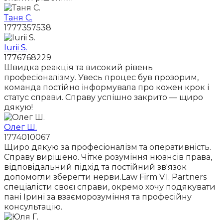
Таня С.
1777357538
Iurii S.
1776768229
Швидка реакція та високий рівень
професіоналізму. Увесь процес був прозорим,
команда постійно інформувала про кожен крок і
статус справи. Справу успішно закрито — щиро
дякую!
Олег Ш.
1774010067
Щиро дякую за професіоналізм та оперативність.
Справу вирішено. Чітке розуміння нюансів права,
відповідальний підхід та постійний зв'язок
допомогли зберегти нерви.Law Firm V.I. Partners
спеціалісти своєї справи, окремо хочу подякувати
пані Ірині за взаєморозуміння та професійну
консультацію.