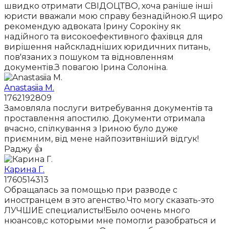
швидко отримати СВІДОЦТВО, хоча раніше інші
юристи вважали мою справу безнадійною.Я щиро
рекомендую адвоката Ірину Сорокіну як
надійного та високоефективного фахівця для
вирішення найскладніших юридичних питань,
пов'язаних з пошуком та відновленням
документів.З повагою Ірина Солоніна.
Anastasiia M.
1762192809
Замовляла послуги витребування документів та
проставлення апостилю. Документи отримала
вчасно, спілкування з Іриною було дуже
приємним, від мене найпозитвніший відгук!
Раджу 👍
Карина Г.
1760514313
Обращалась за помощью при разводе с
иностранцем в это агенство.Что могу сказать-это
ЛУЧШИЕ специалисты!Было оочень много
нюансов,с которыми мне помогли разобраться и