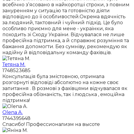
всебічно зʼясовано в найкоротші строки, з повним
зануренням у ситуацію та готовністю діяти
відповідно до її особливостей.Окрема вдячність
за людяний, тактовний і чуйний підхід. Це було
особливо приємно для мене - українки, яка
походить зі Сходу України. Відчувалася не лише
професійна підтримка, а й справжнє розуміння та
бажання допомогти. Без сумніву, рекомендую як
надійну й відповідальну команду фахівців.
Тетяна М.
1748523685
Консультація була змістовною, отримала
розгорнуті відповіді абсолютно на кожне своє
запитання . В розмові з фахівцями відчувалася як
професійна обізнаність, так і людська , емоційна
підтримка!
Olena A.
1744395648
Спасибо! Профессионализм на высоте