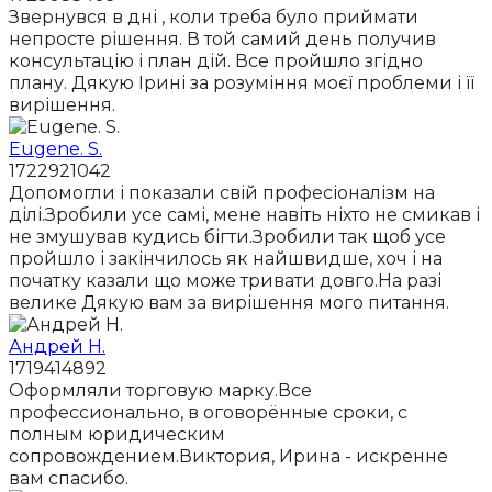
Звернувся в дні , коли треба було приймати
непросте рішення. В той самий день получив
консультацію і план дій. Все пройшло згідно
плану. Дякую Ірині за розуміння моєї проблеми і її
вирішення.
Eugene. S.
1722921042
Допомогли і показали свій професіоналізм на
ділі.Зробили усе самі, мене навіть ніхто не смикав і
не змушував кудись бігти.Зробили так щоб усе
пройшло і закінчилось як найшвидше, хоч і на
початку казали що може тривати довго.На разі
велике Дякую вам за вирішення мого питання.
Андрей Н.
1719414892
Оформляли торговую марку.Все
профессионально, в оговорённые сроки, с
полным юридическим
сопровождением.Виктория, Ирина - искренне
вам спасибо.