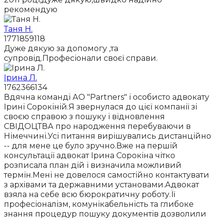
рекомендую
Таня Н.
1771859118
Дуже дякую за допомогу ,та
супровід.Професіонали своєї справи.
Ірина Л.
1762366134
Вдячна команді АО "Partners" і особисто адвокату
Ірині Сорокіній.Я звернулася до цієї компанії зі
своєю справою з пошуку і відновлення
СВІДОЦТВА про народження перебуваючи в
Німеччині.Усі питання вирішувались дистанційно
-- для мене це було зручно.Вже на першій
консультації адвокат Ірина Сорокіна чітко
розписала план дій і визначила можливий
термін.Мені не довелося самостійно контактувати
з архівами та державними установами.Адвокат
взяла на себе всю бюрократичну роботу.Її
професіоналізм, комунікабельність та глибоке
знання процедур пошуку документів дозволили