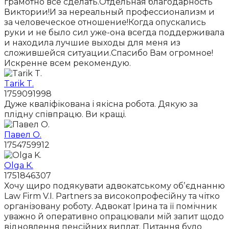
грамотно все сделать.Отдельная благодарность
Виктории!И за нереальный профессионализм и
за человеческое отношение!Когда опускались
руки и не было сил уже-она всегда поддерживала
и находила лучшие выходы для меня из
сложившейся ситуации.Спасибо Вам огромное!
Искренне всем рекомендую.
Tarik T.
1759091998
Дуже кваліфікована і якісна робота. Дякую за
плідну співпрацю. Ви кращі.
Павел О.
1754759912
Olga K.
1751846307
Хочу щиро подякувати адвокатському обʼєднанню
Law Firm V.I. Partners за високопрофесійну та чітко
організовану роботу. Адвокат Ірина та її помічник
уважно й оперативно опрацювали мій запит щодо
відновлення пенсійних виплат. Питання було