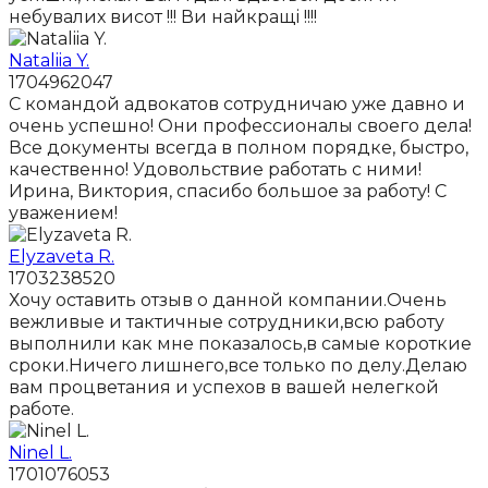
небувалих висот !!! Ви найкращі !!!!
Nataliia Y.
1704962047
С командой адвокатов сотрудничаю уже давно и
очень успешно! Они профессионалы своего дела!
Все документы всегда в полном порядке, быстро,
качественно! Удовольствие работать с ними!
Ирина, Виктория, спасибо большое за работу! С
уважением!
Elyzaveta R.
1703238520
Хочу оставить отзыв о данной компании.Очень
вежливые и тактичные сотрудники,всю работу
выполнили как мне показалось,в самые короткие
сроки.Ничего лишнего,все только по делу.Делаю
вам процветания и успехов в вашей нелегкой
работе.
Ninel L.
1701076053