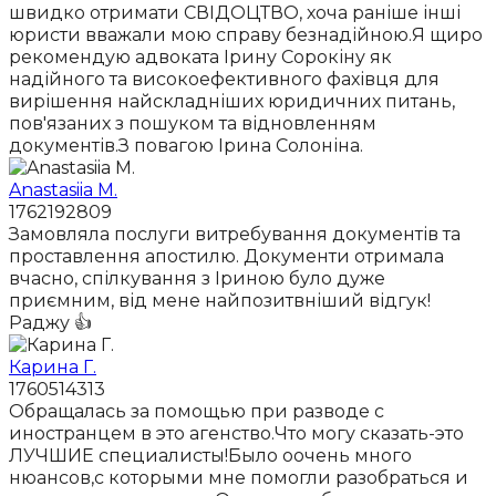
швидко отримати СВІДОЦТВО, хоча раніше інші
юристи вважали мою справу безнадійною.Я щиро
рекомендую адвоката Ірину Сорокіну як
надійного та високоефективного фахівця для
вирішення найскладніших юридичних питань,
пов'язаних з пошуком та відновленням
документів.З повагою Ірина Солоніна.
Anastasiia M.
1762192809
Замовляла послуги витребування документів та
проставлення апостилю. Документи отримала
вчасно, спілкування з Іриною було дуже
приємним, від мене найпозитвніший відгук!
Раджу 👍
Карина Г.
1760514313
Обращалась за помощью при разводе с
иностранцем в это агенство.Что могу сказать-это
ЛУЧШИЕ специалисты!Было оочень много
нюансов,с которыми мне помогли разобраться и