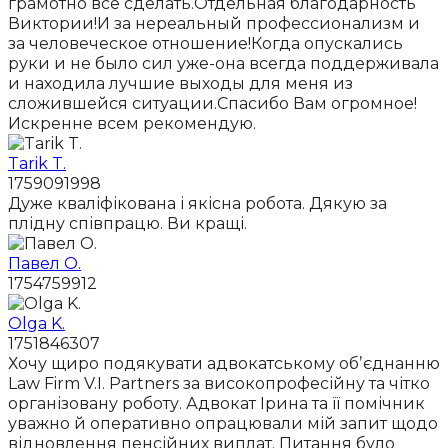
грамотно все сделать.Отдельная благодарность
Виктории!И за нереальный профессионализм и
за человеческое отношение!Когда опускались
руки и не было сил уже-она всегда поддерживала
и находила лучшие выходы для меня из
сложившейся ситуации.Спасибо Вам огромное!
Искренне всем рекомендую.
Tarik T.
1759091998
Дуже кваліфікована і якісна робота. Дякую за
плідну співпрацю. Ви кращі.
Павел О.
1754759912
Olga K.
1751846307
Хочу щиро подякувати адвокатському обʼєднанню
Law Firm V.I. Partners за високопрофесійну та чітко
організовану роботу. Адвокат Ірина та її помічник
уважно й оперативно опрацювали мій запит щодо
відновлення пенсійних виплат. Питання було