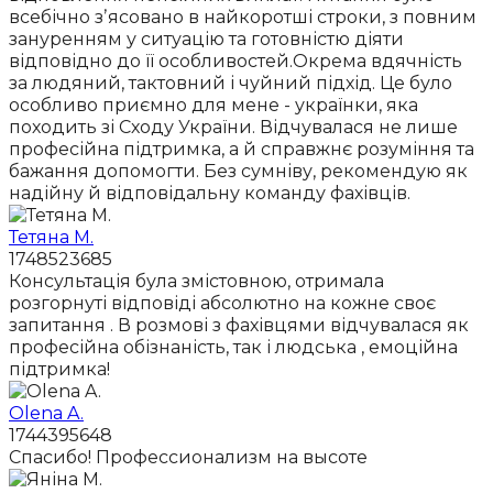
всебічно зʼясовано в найкоротші строки, з повним
зануренням у ситуацію та готовністю діяти
відповідно до її особливостей.Окрема вдячність
за людяний, тактовний і чуйний підхід. Це було
особливо приємно для мене - українки, яка
походить зі Сходу України. Відчувалася не лише
професійна підтримка, а й справжнє розуміння та
бажання допомогти. Без сумніву, рекомендую як
надійну й відповідальну команду фахівців.
Тетяна М.
1748523685
Консультація була змістовною, отримала
розгорнуті відповіді абсолютно на кожне своє
запитання . В розмові з фахівцями відчувалася як
професійна обізнаність, так і людська , емоційна
підтримка!
Olena A.
1744395648
Спасибо! Профессионализм на высоте