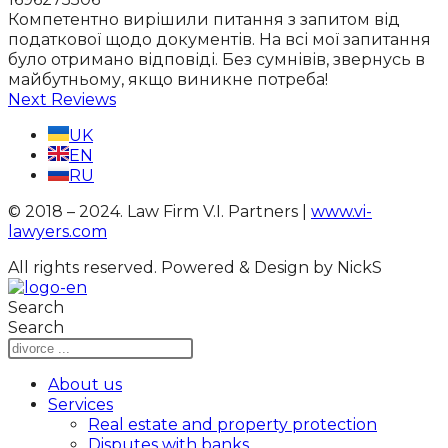
Компетентно вирішили питання з запитом від
податкової щодо документів. На всі мої запитання
було отримано відповіді. Без сумнівів, звернусь в
майбутньому, якщо виникне потреба!
Next Reviews
UK
EN
RU
© 2018 – 2024. Law Firm V.I. Partners |
www.vi-
lawyers.com
All rights reserved.
Powered & Design by NickS
Search
Search
About us
Services
Real estate and property protection
Disputes with banks