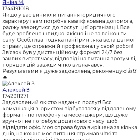
Яніна М.
1744191018
Якщо у вас виникли питання юридичного
характеру і вам потрібна кваліфікована допомога,
раджу звернутися до послуг цієї організації. Все
буде зроблено швидко, якісно і не за всі кошти
світу! Особлива подяка пані Ірині, яка вела дві мої
справи, це справжній професіонал у своїй роботі!
Зв'язок був у дистанційному форматі 24/7 без
зайвих витрат часу, відповіді на питання зрозумілі,
порядок дій завжди чітко визначався.
Результатами я дуже задоволена, рекомендую!👍👏
🔥
Алексей З.
1742911271
Задоволений якістю надання послуг! Вся
комунікація з юристом відбувалася у віддаленому
форматі - по телефону та месенджери, що дуже
зручно і не потребує додаткового часу, щоб
відвідати офіс. Моя справа була вирішена за кілька
днів, на кожне моє питання отримав чіткі та
зрозумілі відповіді. Рекомендую!