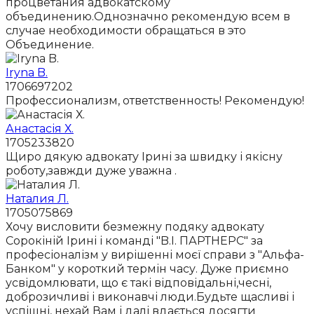
процветания адвокатскому
объединению.Однозначно рекомендую всем в
случае необходимости обращаться в это
Объединение.
Iryna B.
1706697202
Профессионализм, ответственность! Рекомендую!
Анастасія Х.
1705233820
Щиро дякую адвокату Ірині за швидку і якісну
роботу,завжди дуже уважна .
Наталия Л.
1705075869
Хочу висловити безмежну подяку адвокату
Сорокіній Ірині і команді "B.I. ПАРТНЕРС" за
професіоналізм у вирішенні моєї справи з "Альфа-
Банком" у короткий термін часу. Дуже приємно
усвідомлювати, що є такі відповідальні,чесні,
доброзичливі і виконавчі люди.Будьте щасливі і
успішні, нехай Вам і далі вдається досягти