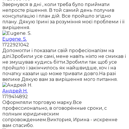
Звернувся в дні , коли треба було приймати
непросте рішення. В той самий день получив
консультацію і план дій. Все пройшло згідно
плану. Дякую Ірині за розуміння моєї проблеми і її
вирішення.
Eugene. S.
1722921042
Допомогли і показали свій професіоналізм на
ділі.Зробили усе самі, мене навіть ніхто не смикав і
не змушував кудись бігти.Зробили так щоб усе
пройшло і закінчилось як найшвидше, хоч і на
початку казали що може тривати довго.На разі
велике Дякую вам за вирішення мого питання.
Андрей Н.
1719414892
Оформляли торговую марку.Все
профессионально, в оговорённые сроки, с
полным юридическим
сопровождением.Виктория, Ирина - искренне
вам спасибо.