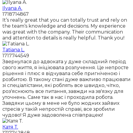
Ilyana A.
1718714867
It’s really great that you can totally trust and rely on
the team’s knowledge and decisions. My experience
was great with the company. Their communication
and attention to details is really helpful. Thank you!
Tatiana L.
1717744549
Звернулася до адвоката у дуже складний період
свого життя, я ініціювала розлучення. Це непросте
рішення і плюс я відчувала себе пригніченою і
розбитою. В такому стані дуже важливо працювати
зі спеціалістами, які роблять все швидко, чітко,
роз'яснюють все питання, завжди на зв'язку для
уточнень. Саме так в нас і проходила робота.
Завдяки цьому в мене не було жодних зайвих
стресів у такій непростій справі, все зробили
чудово! Я дуже задоволена співпрацею!
Катя Т.
1717742848