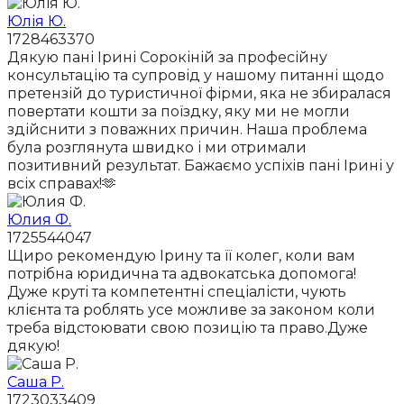
Юлія Ю.
1728463370
Дякую пані Ірині Сорокіній за професійну
консультацію та супровід у нашому питанні щодо
претензій до туристичної фірми, яка не збиралася
повертати кошти за поїздку, яку ми не могли
здійснити з поважних причин. Наша проблема
була розглянута швидко і ми отримали
позитивний результат. Бажаємо успіхів пані Ірині у
всіх справах!🫶
Юлия Ф.
1725544047
Щиро рекомендую Ірину та її колег, коли вам
потрібна юридична та адвокатська допомога!
Дуже круті та компетентні спеціалісти, чують
клієнта та роблять усе можливе за законом коли
треба відстоювати свою позицію та право.Дуже
дякую!
Саша Р.
1723033409