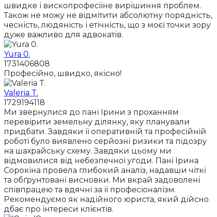
швидке і вископрофесіїне вирішиння проблем.
Також не можу не відмітити абсолютну порядність,
чесність, людяність і етічність, що з моєї точки зору
дуже важливо для адвокатів.
Yura 0.
1731406808
Професійно, швидко, якісно!
Valeria T.
1729194118
Ми звернулися до пані Ірини з проханням
перевірити земельну ділянку, яку планували
придбати. Завдяки її оперативній та професійній
роботі було виявлено серйозні ризики та підозру
на шахрайську схему. Завдяки цьому ми
відмовилися від небезпечної угоди. Пані Ірина
Сорокіна провела глибокий аналіз, надавши чіткі
та обґрунтовані висновки. Ми вкрай задоволені
співпрацею та вдячні за її професіоналізм.
Рекомендуємо як надійного юриста, який дійсно
дбає про інтереси клієнтів.