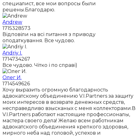
специалист, все мои вопросы были
решены.Благодарю.
Andrew
1715328573
Відповіли на всі питання з приводу
оподаткування. Все чудово.
Andriy I.
1714734267
Все чудово. Чітко і по справі)
Олег И.
1714549626
Хочу выразить огромную благодарность
адвокатскому объединению V.I.Partners за защиту
моих интересов в возврате денежных средств,
несправедливо взысканых с меня коллекторами.В
V.I.Partners работают настоящие профессионалы,
мастера своего дела! Желаю всем работникам
адвокатского объединения крепкого здоровья,
мирного неба над головой, успехов и