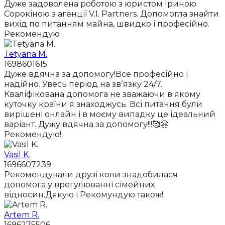
Дуже задоволена роботою з юристом Іриною
Сорокіною з агенції V.I. Partners. Допомогла знайти
вихід по питанням майна, швидко і професійно.
Рекомендую
Tetyana M.
1698601615
Дуже вдячна за допомогу!Все професійно і
надійно. Увесь період на звʼязку 24/7.
Кваліфікована допомога не зважаючи в якому
куточку країни я знаходжусь. Всі питання були
вирішені онлайн і в моєму випадку це ідеальний
варіант. Дужу вдячна за допомогу!!!🥰🤗
Рекомендую!
Vasil K.
1696607239
Рекомендували друзі коли знадобилася
допомога у врегулюванні сімейних
відносин.Дякую і Рекомундую також!
Artem R.
1696275506