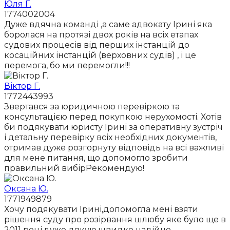
Юля Г.
1774002004
Дуже вдячна команді ,а саме адвокату Ірині яка
боролася на протязі двох років на всіх етапах
судових процесів від перших інстанцій до
косаційних інстанцій (верховних судів) , і це
перемога, бо ми перемогли!!!
Віктор Г.
1772443993
Звертався за юридичною перевіркою та
консультацією перед покупкою нерухомості. Хотів
би подякувати юристу Ірині за оперативну зустріч
і детальну перевірку всіх необхідних документів,
отримав дуже розгорнуту відповідь на всі важливі
для мене питання, що допомогло зробити
правильний вибірРекомендую!
Оксана Ю.
1771949879
Хочу подякувати Ірині,допомогла мені взяти
рішення суду про розірвання шлюбу яке було ще в
2011 році,дуже дякую,швидко надійно