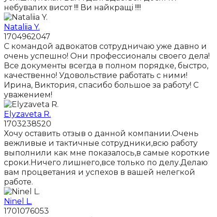
небувалих висот !!! Ви найкращі !!!!
Nataliia Y.
1704962047
С командой адвокатов сотрудничаю уже давно и
очень успешно! Они профессионалы своего дела!
Все документы всегда в полном порядке, быстро,
качественно! Удовольствие работать с ними!
Ирина, Виктория, спасибо большое за работу! С
уважением!
Elyzaveta R.
1703238520
Хочу оставить отзыв о данной компании.Очень
вежливые и тактичные сотрудники,всю работу
выполнили как мне показалось,в самые короткие
сроки.Ничего лишнего,все только по делу.Делаю
вам процветания и успехов в вашей нелегкой
работе.
Ninel L.
1701076053