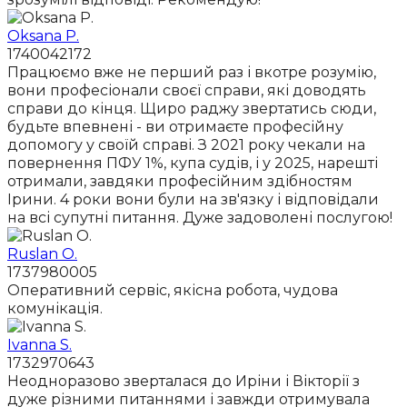
Oksana P.
1740042172
Працюємо вже не перший раз і вкотре розумію,
вони професіонали своєї справи, які доводять
справи до кінця. Щиро раджу звертатись сюди,
будьте впевнені - ви отримаєте професійну
допомогу у своїй справі. З 2021 року чекали на
повернення ПФУ 1%, купа судів, і у 2025, нарешті
отримали, завдяки професійним здібностям
Ірини. 4 роки вони були на зв'язку і відповідали
на всі супутні питання. Дуже задоволені послугою!
Ruslan O.
1737980005
Оперативний сервіс, якісна робота, чудова
комунікація.
Ivanna S.
1732970643
Неодноразово зверталася до Иріни і Вікторії з
дуже різними питаннями і завжди отримувала