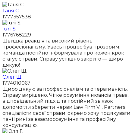
Таня С.
1777357538
Iurii S.
1776768229
Швидка реакція та високий рівень
професіоналізму. Увесь процес був прозорим,
команда постійно інформувала про кожен крок і
статус справи. Справу успішно закрито — щиро
дякую!
Олег Ш.
1774010067
Щиро дякую за професіоналізм та оперативність.
Справу вирішено. Чітке розуміння нюансів права,
відповідальний підхід та постійний зв'язок
допомогли зберегти нерви.Law Firm V.I. Partners
спеціалісти своєї справи, окремо хочу подякувати
пані Ірині за взаєморозуміння та професійну
консультацію.