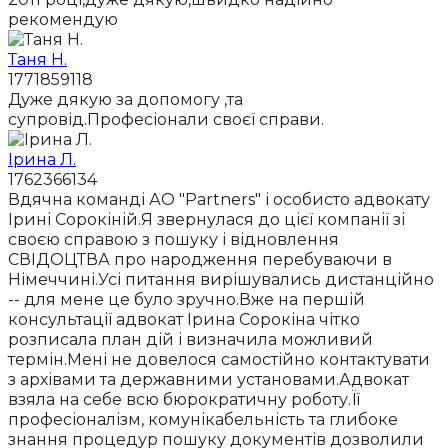
рекомендую
Таня Н.
1771859118
Дуже дякую за допомогу ,та
супровід.Професіонали своєї справи.
Ірина Л.
1762366134
Вдячна команді АО "Partners" і особисто адвокату
Ірині Сорокіній.Я звернулася до цієї компанії зі
своєю справою з пошуку і відновлення
СВІДОЦТВА про народження перебуваючи в
Німеччині.Усі питання вирішувались дистанційно
-- для мене це було зручно.Вже на першій
консультації адвокат Ірина Сорокіна чітко
розписала план дій і визначила можливий
термін.Мені не довелося самостійно контактувати
з архівами та державними установами.Адвокат
взяла на себе всю бюрократичну роботу.Її
професіоналізм, комунікабельність та глибоке
знання процедур пошуку документів дозволили