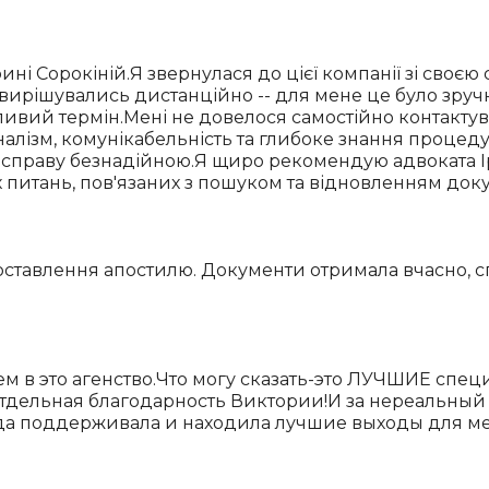
рині Сорокіній.Я звернулася до цієї компанії зі сво
ирішувались дистанційно -- для мене це було зручн
жливий термін.Мені не довелося самостійно контакту
оналізм, комунікабельність та глибоке знання проц
справу безнадійною.Я щиро рекомендую адвоката І
итань, пов'язаних з пошуком та відновленням докум
оставлення апостилю. Документи отримала вчасно, с
м в это агенство.Что могу сказать-это ЛУЧШИЕ спе
Отдельная благодарность Виктории!И за нереальны
егда поддерживала и находила лучшие выходы для 