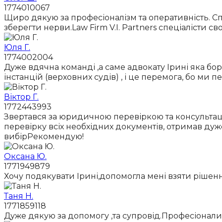
1774010067
Щиро дякую за професіоналізм та оперативність. Сп
зберегти нерви.Law Firm V.I. Partners спеціалісти с
Юля Г.
1774002004
Дуже вдячна команді ,а саме адвокату Ірині яка бор
інстанцій (верховних судів) , і це перемога, бо ми пе
Віктор Г.
1772443993
Звертався за юридичною перевіркою та консультаціє
перевірку всіх необхідних документів, отримав ду
вибірРекомендую!
Оксана Ю.
1771949879
Хочу подякувати Ірині,допомогла мені взяти ріше
Таня Н.
1771859118
Дуже дякую за допомогу ,та супровід.Професіонали 