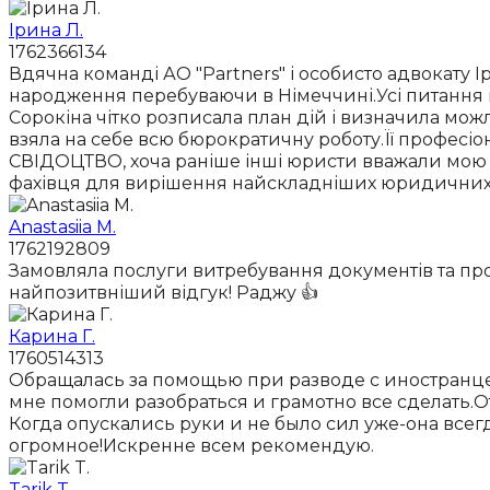
Ірина Л.
1762366134
Вдячна команді АО "Partners" і особисто адвокату І
народження перебуваючи в Німеччині.Усі питання в
Сорокіна чітко розписала план дій і визначила мо
взяла на себе всю бюрократичну роботу.Її професі
СВІДОЦТВО, хоча раніше інші юристи вважали мою 
фахівця для вирішення найскладніших юридичних п
Anastasiia M.
1762192809
Замовляла послуги витребування документів та пр
найпозитвніший відгук! Раджу 👍
Карина Г.
1760514313
Обращалась за помощью при разводе с иностранце
мне помогли разобраться и грамотно все сделать.
Когда опускались руки и не было сил уже-она вс
огромное!Искренне всем рекомендую.
Tarik T.