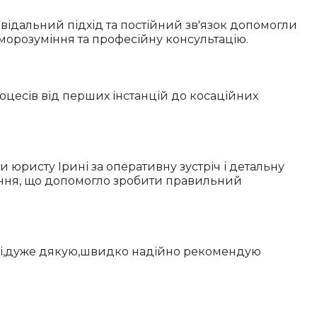
овідальний підхід та постійний зв'язок допомогли
аєморозуміння та професійну консультацію.
роцесів від перших інстанцій до косаційних
юристу Ірині за оперативну зустріч і детальну
тання, що допомогло зробити правильний
році,дуже дякую,швидко надійно рекомендую