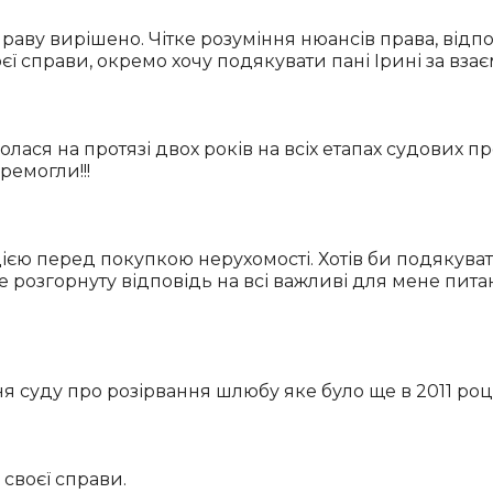
раву вирішено. Чітке розуміння нюансів права, відп
воєї справи, окремо хочу подякувати пані Ірині за вз
олася на протязі двох років на всіх етапах судових п
ремогли!!!
ю перед покупкою нерухомості. Хотів би подякувати 
же розгорнуту відповідь на всі важливі для мене пи
ння суду про розірвання шлюбу яке було ще в 2011 
своєї справи.