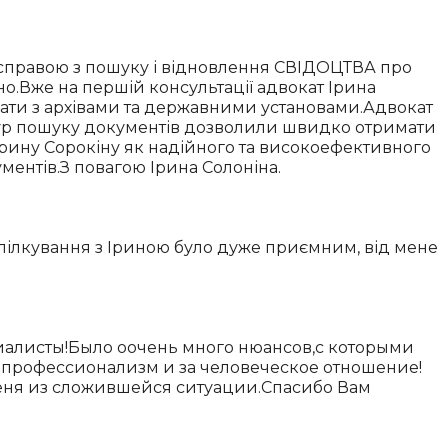
єю справою з пошуку і відновлення СВІДОЦТВА про
о.Вже на першій консультації адвокат Ірина
вати з архівами та державними установами.Адвокат
едур пошуку документів дозволили швидко отримати
рину Сорокіну як надійного та високоефективного
ентів.З повагою Ірина Солоніна.
пілкування з Іриною було дуже приємним, від мене
циалисты!Было оочень много нюансов,с которыми
й профессионализм и за человеческое отношение!
меня из сложившейся ситуации.Спасибо Вам