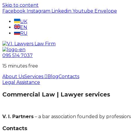
Skip to content
Facebook
Instagram
Linkedin
Youtube
Envelope
UK
EN
RU
095 514 7037
15 minutes free
About Us
Services
Blog
Contacts
Legal Assistance
Commercial Law | Lawyer services
V. I. Partners
– a bar association founded by profession
Contacts