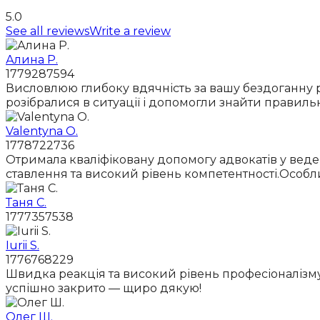
5.0
See all reviews
Write a review
Алина Р.
1779287594
Висловлюю глибоку вдячність за вашу бездоганну ро
розібралися в ситуації і допомогли знайти правиль
Valentyna O.
1778722736
Отримала кваліфіковану допомогу адвокатів у веде
ставлення та високий рівень компетентності.Особл
Таня С.
1777357538
Iurii S.
1776768229
Швидка реакція та високий рівень професіоналізму
успішно закрито — щиро дякую!
Олег Ш.