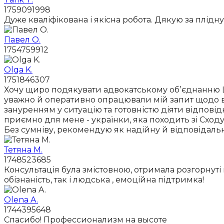
1759091998
Дуже кваліфікована і якісна робота. Дякую за плідн
Павел О.
1754759912
Olga K.
1751846307
Хочу щиро подякувати адвокатському обʼєднанню Law 
уважно й оперативно опрацювали мій запит щодо ві
зануренням у ситуацію та готовністю діяти відповід
приємно для мене - українки, яка походить зі Сход
Без сумніву, рекомендую як надійну й відповідальн
Тетяна М.
1748523685
Консультація була змістовною, отримала розгорнуті
обізнаність, так і людська , емоційна підтримка!
Olena A.
1744395648
Спасибо! Профессионализм на высоте