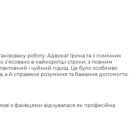
нізовану роботу. Адвокат Ірина та її помічник
 зʼясовано в найкоротші строки, з повним
 тактовний і чуйний підхід. Це було особливо
а, а й справжнє розуміння та бажання допомогти.
змові з фахівцями відчувалася як професійна