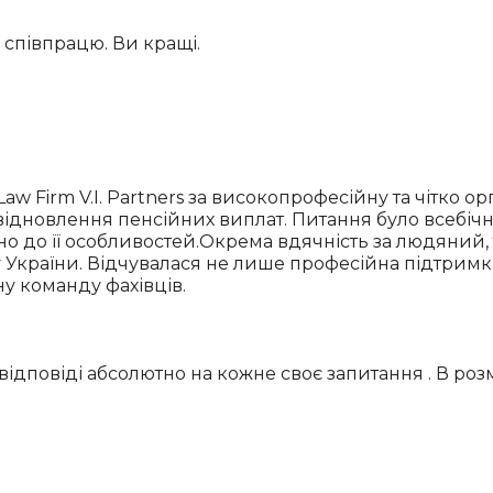
у співпрацю. Ви кращі.
Firm V.I. Partners за високопрофесійну та чітко орга
дновлення пенсійних виплат. Питання було всебічно
но до її особливостей.Окрема вдячність за людяний,
у України. Відчувалася не лише професійна підтримк
у команду фахівців.
 відповіді абсолютно на кожне своє запитання . В ро