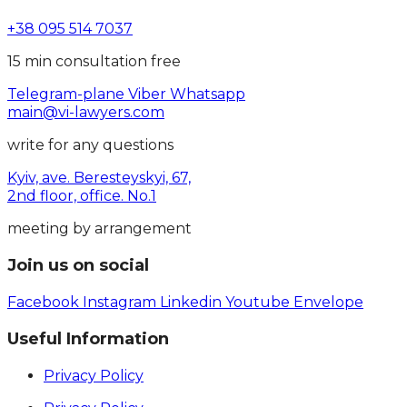
+38 095 514 7037
15 min consultation free
Telegram-plane
Viber
Whatsapp
main@vi-lawyers.com
write for any questions
Kyiv, ave. Beresteyskyi, 67,
2nd floor, office. No.1
meeting by arrangement
Join us on social
Facebook
Instagram
Linkedin
Youtube
Envelope
Useful Information
Privacy Policy