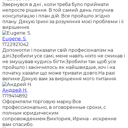
Звернувся в дні , коли треба було приймати
непросте рішення. В той самий день получив
консультацію і план дій. Все пройшло згідно
плану. Дякую Ірині за розуміння моєї проблеми і її
вирішення.
Eugene. S.
1722921042
Допомогли і показали свій професіоналізм на
ділі.Зробили усе самі, мене навіть ніхто не смикав і
не змушував кудись бігти.Зробили так щоб усе
пройшло і закінчилось як найшвидше, хоч і на
початку казали що може тривати довго.На разі
велике Дякую вам за вирішення мого питання.
Андрей Н.
1719414892
Оформляли торговую марку.Все
профессионально, в оговорённые сроки, с
полным юридическим
сопровождением.Виктория, Ирина - искренне
вам спасибо.