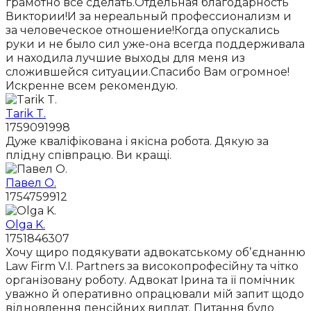
грамотно все сделать.Отдельная благодарность
Виктории!И за нереальный профессионализм и
за человеческое отношение!Когда опускались
руки и не было сил уже-она всегда поддерживала
и находила лучшие выходы для меня из
сложившейся ситуации.Спасибо Вам огромное!
Искренне всем рекомендую.
Tarik T.
1759091998
Дуже кваліфікована і якісна робота. Дякую за
плідну співпрацю. Ви кращі.
Павел О.
1754759912
Olga K.
1751846307
Хочу щиро подякувати адвокатському обʼєднанню
Law Firm V.I. Partners за високопрофесійну та чітко
організовану роботу. Адвокат Ірина та її помічник
уважно й оперативно опрацювали мій запит щодо
відновлення пенсійних виплат. Питання було