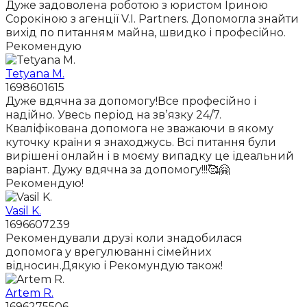
Дуже задоволена роботою з юристом Іриною
Сорокіною з агенції V.I. Partners. Допомогла знайти
вихід по питанням майна, швидко і професійно.
Рекомендую
Tetyana M.
1698601615
Дуже вдячна за допомогу!Все професійно і
надійно. Увесь період на звʼязку 24/7.
Кваліфікована допомога не зважаючи в якому
куточку країни я знаходжусь. Всі питання були
вирішені онлайн і в моєму випадку це ідеальний
варіант. Дужу вдячна за допомогу!!!🥰🤗
Рекомендую!
Vasil K.
1696607239
Рекомендували друзі коли знадобилася
допомога у врегулюванні сімейних
відносин.Дякую і Рекомундую також!
Artem R.
1696275506