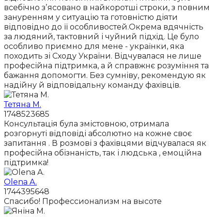
всебічно зʼясовано в найкоротші строки, з повним
зануренням у ситуацію та готовністю діяти
відповідно до її особливостей.Окрема вдячність
за людяний, тактовний і чуйний підхід. Це було
особливо приємно для мене - українки, яка
походить зі Сходу України. Відчувалася не лише
професійна підтримка, а й справжнє розуміння та
бажання допомогти. Без сумніву, рекомендую як
надійну й відповідальну команду фахівців.
Тетяна М.
1748523685
Консультація була змістовною, отримала
розгорнуті відповіді абсолютно на кожне своє
запитання . В розмові з фахівцями відчувалася як
професійна обізнаність, так і людська , емоційна
підтримка!
Olena A.
1744395648
Спасибо! Профессионализм на высоте