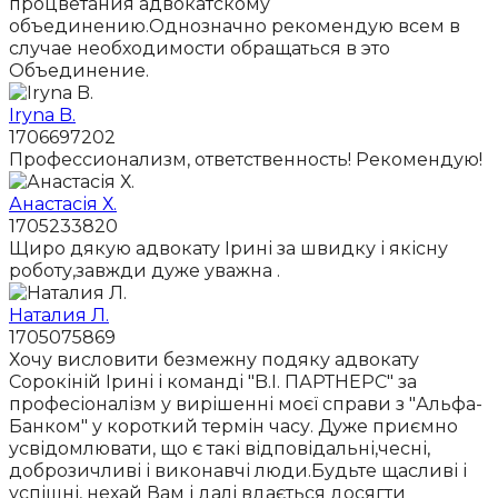
процветания адвокатскому
объединению.Однозначно рекомендую всем в
случае необходимости обращаться в это
Объединение.
Iryna B.
1706697202
Профессионализм, ответственность! Рекомендую!
Анастасія Х.
1705233820
Щиро дякую адвокату Ірині за швидку і якісну
роботу,завжди дуже уважна .
Наталия Л.
1705075869
Хочу висловити безмежну подяку адвокату
Сорокіній Ірині і команді "B.I. ПАРТНЕРС" за
професіоналізм у вирішенні моєї справи з "Альфа-
Банком" у короткий термін часу. Дуже приємно
усвідомлювати, що є такі відповідальні,чесні,
доброзичливі і виконавчі люди.Будьте щасливі і
успішні, нехай Вам і далі вдається досягти