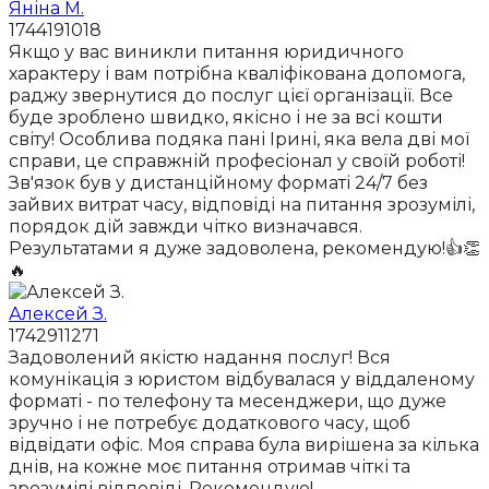
Яніна М.
1744191018
Якщо у вас виникли питання юридичного
характеру і вам потрібна кваліфікована допомога,
раджу звернутися до послуг цієї організації. Все
буде зроблено швидко, якісно і не за всі кошти
світу! Особлива подяка пані Ірині, яка вела дві мої
справи, це справжній професіонал у своїй роботі!
Зв'язок був у дистанційному форматі 24/7 без
зайвих витрат часу, відповіді на питання зрозумілі,
порядок дій завжди чітко визначався.
Результатами я дуже задоволена, рекомендую!👍👏
🔥
Алексей З.
1742911271
Задоволений якістю надання послуг! Вся
комунікація з юристом відбувалася у віддаленому
форматі - по телефону та месенджери, що дуже
зручно і не потребує додаткового часу, щоб
відвідати офіс. Моя справа була вирішена за кілька
днів, на кожне моє питання отримав чіткі та
зрозумілі відповіді. Рекомендую!