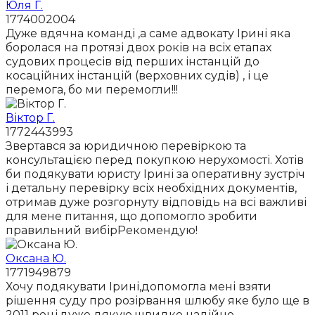
Юля Г.
1774002004
Дуже вдячна команді ,а саме адвокату Ірині яка
боролася на протязі двох років на всіх етапах
судових процесів від перших інстанцій до
косаційних інстанцій (верховних судів) , і це
перемога, бо ми перемогли!!!
Віктор Г.
1772443993
Звертався за юридичною перевіркою та
консультацією перед покупкою нерухомості. Хотів
би подякувати юристу Ірині за оперативну зустріч
і детальну перевірку всіх необхідних документів,
отримав дуже розгорнуту відповідь на всі важливі
для мене питання, що допомогло зробити
правильний вибірРекомендую!
Оксана Ю.
1771949879
Хочу подякувати Ірині,допомогла мені взяти
рішення суду про розірвання шлюбу яке було ще в
2011 році,дуже дякую,швидко надійно