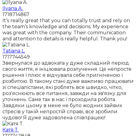
Ilyana A.
1718714867
It’s really great that you can totally trust and rely on
the team’s knowledge and decisions. My experience
was great with the company. Their communication
and attention to details is really helpful. Thank you!
Tatiana L.
1717744549
Звернулася до адвоката у дуже складний період
свого життя, я ініціювала розлучення. Це непросте
рішення і плюс я відчувала себе пригніченою і
розбитою. В такому стані дуже важливо працювати
зі спеціалістами, які роблять все швидко, чітко,
роз'яснюють все питання, завжди на зв'язку для
уточнень. Саме так в нас і проходила робота.
Завдяки цьому в мене не було жодних зайвих
стресів у такій непростій справі, все зробили
чудово! Я дуже задоволена співпрацею!
Катя Т.
1717742848