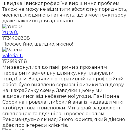
швидке і вископрофесіїне вирішиння проблем.
Також не можу не відмітити абсолютну порядність,
чесність, людяність і етічність, що з моєї точки зору
дуже важливо для адвокатів.
Yura 0.
1731406808
Професійно, швидко, якісно!
Valeria T.
1729194118
Ми звернулися до пані Ірини з проханням
перевірити земельну ділянку, яку планували
придбати. Завдяки її оперативній та професійній
роботі було виявлено серйозні ризики та підозру
на шахрайську схему. Завдяки цьому ми
відмовилися від небезпечної угоди. Пані Ірина
Сорокіна провела глибокий аналіз, надавши чіткі
та обґрунтовані висновки. Ми вкрай задоволені
співпрацею та вдячні за її професіоналізм.
Рекомендуємо як надійного юриста, який дійсно
дбає про інтереси клієнтів.