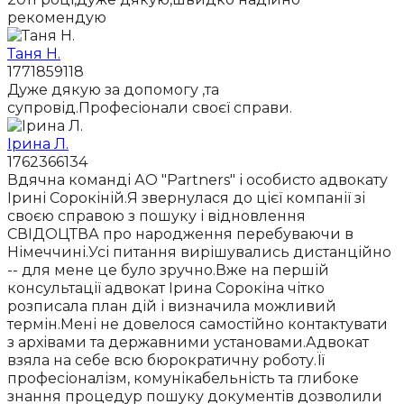
рекомендую
Таня Н.
1771859118
Дуже дякую за допомогу ,та
супровід.Професіонали своєї справи.
Ірина Л.
1762366134
Вдячна команді АО "Partners" і особисто адвокату
Ірині Сорокіній.Я звернулася до цієї компанії зі
своєю справою з пошуку і відновлення
СВІДОЦТВА про народження перебуваючи в
Німеччині.Усі питання вирішувались дистанційно
-- для мене це було зручно.Вже на першій
консультації адвокат Ірина Сорокіна чітко
розписала план дій і визначила можливий
термін.Мені не довелося самостійно контактувати
з архівами та державними установами.Адвокат
взяла на себе всю бюрократичну роботу.Її
професіоналізм, комунікабельність та глибоке
знання процедур пошуку документів дозволили