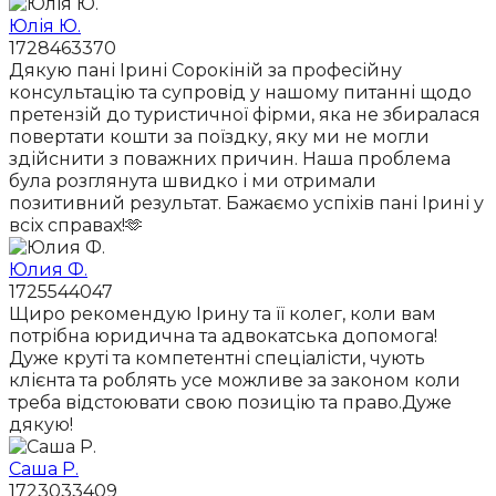
Юлія Ю.
1728463370
Дякую пані Ірині Сорокіній за професійну
консультацію та супровід у нашому питанні щодо
претензій до туристичної фірми, яка не збиралася
повертати кошти за поїздку, яку ми не могли
здійснити з поважних причин. Наша проблема
була розглянута швидко і ми отримали
позитивний результат. Бажаємо успіхів пані Ірині у
всіх справах!🫶
Юлия Ф.
1725544047
Щиро рекомендую Ірину та її колег, коли вам
потрібна юридична та адвокатська допомога!
Дуже круті та компетентні спеціалісти, чують
клієнта та роблять усе можливе за законом коли
треба відстоювати свою позицію та право.Дуже
дякую!
Саша Р.
1723033409