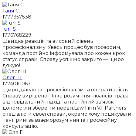
Таня С.
1777357538
Iurii S.
1776768229
Швидка реакція та високий рівень
професіоналізму. Увесь процес був прозорим,
команда постійно інформувала про кожен крок і
статус справи. Справу успішно закрито — щиро
дякую!
Олег Ш.
1774010067
Щиро дякую за професіоналізм та оперативність.
Справу вирішено. Чітке розуміння нюансів права,
відповідальний підхід та постійний зв'язок
допомогли зберегти нерви.Law Firm V.I. Partners
спеціалісти своєї справи, окремо хочу подякувати
пані Ірині за взаєморозуміння та професійну
консультацію.