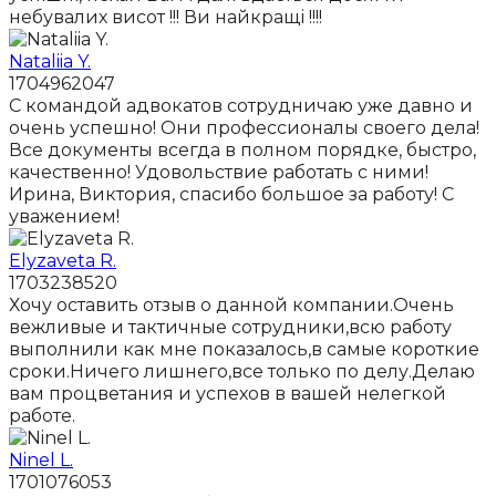
небувалих висот !!! Ви найкращі !!!!
Nataliia Y.
1704962047
С командой адвокатов сотрудничаю уже давно и
очень успешно! Они профессионалы своего дела!
Все документы всегда в полном порядке, быстро,
качественно! Удовольствие работать с ними!
Ирина, Виктория, спасибо большое за работу! С
уважением!
Elyzaveta R.
1703238520
Хочу оставить отзыв о данной компании.Очень
вежливые и тактичные сотрудники,всю работу
выполнили как мне показалось,в самые короткие
сроки.Ничего лишнего,все только по делу.Делаю
вам процветания и успехов в вашей нелегкой
работе.
Ninel L.
1701076053