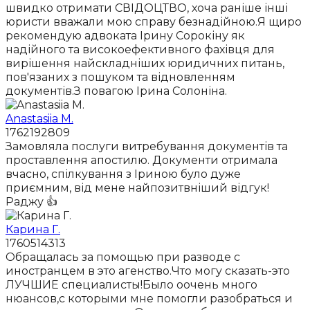
швидко отримати СВІДОЦТВО, хоча раніше інші
юристи вважали мою справу безнадійною.Я щиро
рекомендую адвоката Ірину Сорокіну як
надійного та високоефективного фахівця для
вирішення найскладніших юридичних питань,
пов'язаних з пошуком та відновленням
документів.З повагою Ірина Солоніна.
Anastasiia M.
1762192809
Замовляла послуги витребування документів та
проставлення апостилю. Документи отримала
вчасно, спілкування з Іриною було дуже
приємним, від мене найпозитвніший відгук!
Раджу 👍
Карина Г.
1760514313
Обращалась за помощью при разводе с
иностранцем в это агенство.Что могу сказать-это
ЛУЧШИЕ специалисты!Было оочень много
нюансов,с которыми мне помогли разобраться и