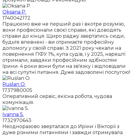
Oksana P.
1740042172
Працюємо вже не перший раз і вкотре розумію,
вони професіонали своєї справи, які доводять
справи до кінця. Щиро раджу звертатись сюди,
будьте впевнені - ви отримаєте професійну
допомогу у своїй справі. З 2021 року чекали на
повернення ПФУ 1%, купа судів, і у 2025, нарешті
отримали, завдяки професійним здібностям
Ірини. 4 роки вони були на зв'язку і відповідали
на всі супутні питання. Дуже задоволені послугою!
Ruslan O.
1737980005
Оперативний сервіс, якісна робота, чудова
комунікація.
Ivanna S.
1732970643
Неодноразово зверталася до Иріни і Вікторії з
дуже різними питаннями і завжди отримувала