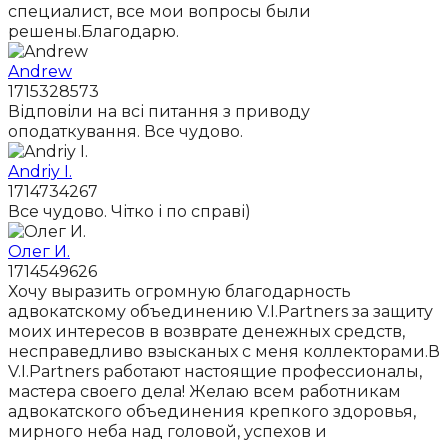
специалист, все мои вопросы были
решены.Благодарю.
Andrew
1715328573
Відповіли на всі питання з приводу
оподаткування. Все чудово.
Andriy I.
1714734267
Все чудово. Чітко і по справі)
Олег И.
1714549626
Хочу выразить огромную благодарность
адвокатскому объединению V.I.Partners за защиту
моих интересов в возврате денежных средств,
несправедливо взысканых с меня коллекторами.В
V.I.Partners работают настоящие профессионалы,
мастера своего дела! Желаю всем работникам
адвокатского объединения крепкого здоровья,
мирного неба над головой, успехов и