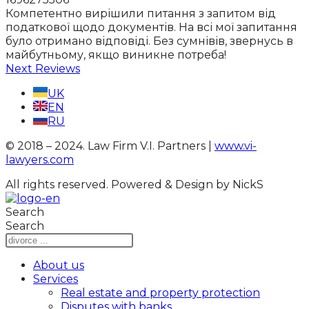
Компетентно вирішили питання з запитом від
податкової щодо документів. На всі мої запитання
було отримано відповіді. Без сумнівів, звернусь в
майбутньому, якщо виникне потреба!
Next Reviews
UK
EN
RU
© 2018 – 2024. Law Firm V.I. Partners |
www.vi-
lawyers.com
All rights reserved.
Powered & Design by NickS
Search
Search
About us
Services
Real estate and property protection
Disputes with banks