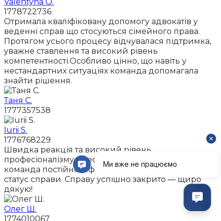
Valentyna O.
1778722736
Отримала кваліфіковану допомогу адвокатів у
веденні справ що стосуються сімейного права.
Протягом усього процесу відчувалася підтримка,
уважне ставлення та високий рівень
компетентності.Особливо цінно, що навіть у
нестандартних ситуаціях команда допомагала
знайти рішення.
Таня С.
1777357538
Iurii S.
1776768229
Швидка реакція та високий рівень
професіоналізму. Увесь процес був прозорим,
команда постійно інформувала про кожен крок і
статус справи. Справу успішно закрито — щиро
дякую!
Олег Ш.
1774010067