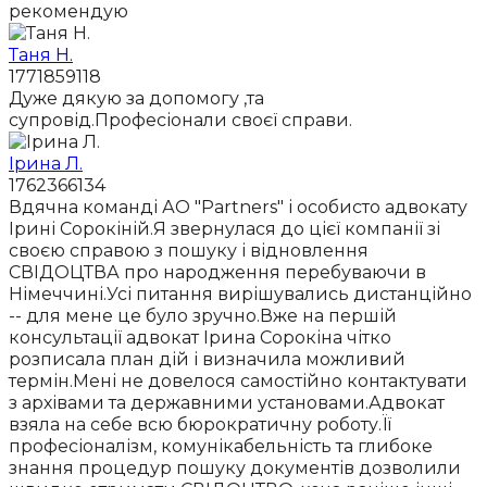
рекомендую
Таня Н.
1771859118
Дуже дякую за допомогу ,та
супровід.Професіонали своєї справи.
Ірина Л.
1762366134
Вдячна команді АО "Partners" і особисто адвокату
Ірині Сорокіній.Я звернулася до цієї компанії зі
своєю справою з пошуку і відновлення
СВІДОЦТВА про народження перебуваючи в
Німеччині.Усі питання вирішувались дистанційно
-- для мене це було зручно.Вже на першій
консультації адвокат Ірина Сорокіна чітко
розписала план дій і визначила можливий
термін.Мені не довелося самостійно контактувати
з архівами та державними установами.Адвокат
взяла на себе всю бюрократичну роботу.Її
професіоналізм, комунікабельність та глибоке
знання процедур пошуку документів дозволили