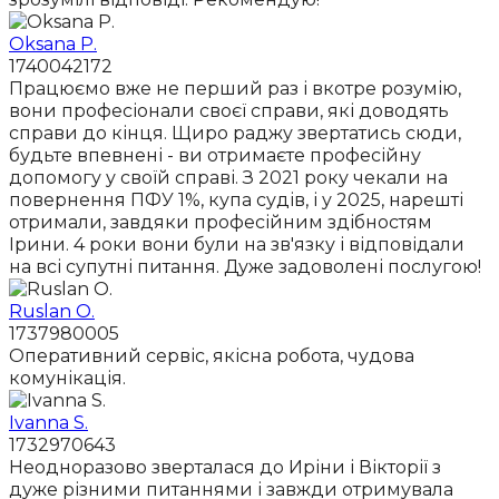
Oksana P.
1740042172
Працюємо вже не перший раз і вкотре розумію,
вони професіонали своєї справи, які доводять
справи до кінця. Щиро раджу звертатись сюди,
будьте впевнені - ви отримаєте професійну
допомогу у своїй справі. З 2021 року чекали на
повернення ПФУ 1%, купа судів, і у 2025, нарешті
отримали, завдяки професійним здібностям
Ірини. 4 роки вони були на зв'язку і відповідали
на всі супутні питання. Дуже задоволені послугою!
Ruslan O.
1737980005
Оперативний сервіс, якісна робота, чудова
комунікація.
Ivanna S.
1732970643
Неодноразово зверталася до Иріни і Вікторії з
дуже різними питаннями і завжди отримувала