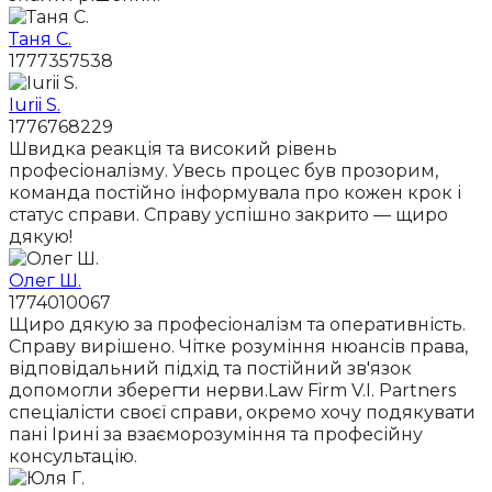
Таня С.
1777357538
Iurii S.
1776768229
Швидка реакція та високий рівень
професіоналізму. Увесь процес був прозорим,
команда постійно інформувала про кожен крок і
статус справи. Справу успішно закрито — щиро
дякую!
Олег Ш.
1774010067
Щиро дякую за професіоналізм та оперативність.
Справу вирішено. Чітке розуміння нюансів права,
відповідальний підхід та постійний зв'язок
допомогли зберегти нерви.Law Firm V.I. Partners
спеціалісти своєї справи, окремо хочу подякувати
пані Ірині за взаєморозуміння та професійну
консультацію.