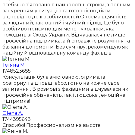
всебічно зʼясовано в найкоротші строки, з повним
зануренням у ситуацію та готовністю діяти
відповідно до її особливостей.Окрема вдячність
за людяний, тактовний і чуйний підхід. Це було
особливо приємно для мене - українки, яка
походить зі Сходу України. Відчувалася не лише
професійна підтримка, а й справжнє розуміння та
бажання допомогти. Без сумніву, рекомендую як
надійну й відповідальну команду фахівців.
Тетяна М.
1748523685
Консультація була змістовною, отримала
розгорнуті відповіді абсолютно на кожне своє
запитання . В розмові з фахівцями відчувалася як
професійна обізнаність, так і людська , емоційна
підтримка!
Olena A.
1744395648
Спасибо! Профессионализм на высоте