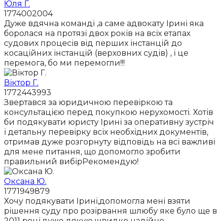
Юля Г.
1774002004
Дуже вдячна команді ,а саме адвокату Ірині яка
боролася на протязі двох років на всіх етапах
судових процесів від перших інстанцій до
косаційних інстанцій (верховних судів) , і це
перемога, бо ми перемогли!!!
Віктор Г.
1772443993
Звертався за юридичною перевіркою та
консультацією перед покупкою нерухомості. Хотів
би подякувати юристу Ірині за оперативну зустріч
і детальну перевірку всіх необхідних документів,
отримав дуже розгорнуту відповідь на всі важливі
для мене питання, що допомогло зробити
правильний вибірРекомендую!
Оксана Ю.
1771949879
Хочу подякувати Ірині,допомогла мені взяти
рішення суду про розірвання шлюбу яке було ще в
2011 році,дуже дякую,швидко надійно