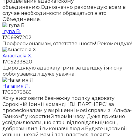
процветания адвокатскому
объединению.Однозначно рекомендую всем в
случае необходимости обращаться в это
Объединение.
Iryna B.
1706697202
Профессионализм, ответственность! Рекомендую!
Анастасія Х.
1705233820
Щиро дякую адвокату Ірині за швидку і якісну
роботу,завжди дуже уважна .
Наталия Л.
1705075869
Хочу висловити безмежну подяку адвокату
Сорокіній Ірині і команді "B.I. ПАРТНЕРС" за
професіоналізм у вирішенні моєї справи з "Альфа-
Банком" у короткий термін часу. Дуже приємно
усвідомлювати, що є такі відповідальні,чесні,
доброзичливі і виконавчі люди.Будьте щасливі і
успішні, нехай Вам і далі вдається досягти