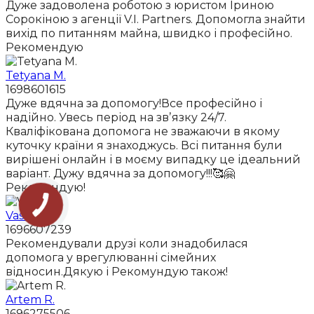
Дуже задоволена роботою з юристом Іриною
Сорокіною з агенції V.I. Partners. Допомогла знайти
вихід по питанням майна, швидко і професійно.
Рекомендую
Tetyana M.
1698601615
Дуже вдячна за допомогу!Все професійно і
надійно. Увесь період на звʼязку 24/7.
Кваліфікована допомога не зважаючи в якому
куточку країни я знаходжусь. Всі питання були
вирішені онлайн і в моєму випадку це ідеальний
варіант. Дужу вдячна за допомогу!!!🥰🤗
Рекомендую!
Vasil K.
1696607239
Рекомендували друзі коли знадобилася
допомога у врегулюванні сімейних
відносин.Дякую і Рекомундую також!
Artem R.
1696275506