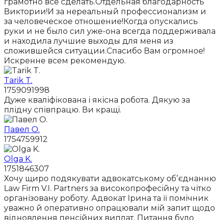
грамотно все сделать.Отдельная благодарность
Виктории!И за нереальный профессионализм и
за человеческое отношение!Когда опускались
руки и не было сил уже-она всегда поддерживала
и находила лучшие выходы для меня из
сложившейся ситуации.Спасибо Вам огромное!
Искренне всем рекомендую.
Tarik T.
1759091998
Дуже кваліфікована і якісна робота. Дякую за
плідну співпрацю. Ви кращі.
Павел О.
1754759912
Olga K.
1751846307
Хочу щиро подякувати адвокатському обʼєднанню
Law Firm V.I. Partners за високопрофесійну та чітко
організовану роботу. Адвокат Ірина та її помічник
уважно й оперативно опрацювали мій запит щодо
відновлення пенсійних виплат. Питання було