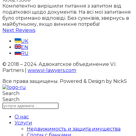
Компетентно вирішили питання з запитом від
податкової щодо документів. На всі мої запитання
було отримано відповіді. Без сумнівів, звернусь в
майбутньому, якщо виникне потреба!
Next Reviews
UK
EN
RU
© 2018 – 2024. Адвокатское объединение V.I.
Partners |
www.vi-lawyers.com
Все права защищены.
Powered & Design by NickS
Search
Search
О нас
Услуги
Недвижимость и защита имущества
Споры с банками