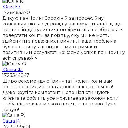
Юлія Ю.
1728463370
Дякую пані Ірині Сорокіній за професійну
консультацію та супровід у нашому питанні щодо
претензій до туристичної фірми, яка не збиралася
повертати кошти за поїздку, яку ми не могли
здійснити з поважних причин. Наша проблема
була розглянута швидко і ми отримали
позитивний результат. Бажаємо успіхів пані Ірині у
всіх справах!🫶
Юлия Ф.
1725544047
Щиро рекомендую Ірину та її колег, коли вам
потрібна юридична та адвокатська допомога!
Дуже круті та компетентні спеціалісти, чують
клієнта та роблять усе можливе за законом коли
треба відстоювати свою позицію та право.Дуже
дякую!
Саша Р.
1723033409