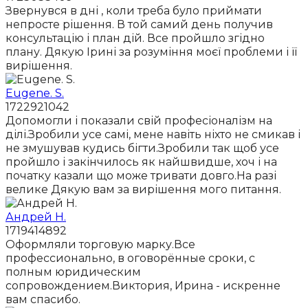
Звернувся в дні , коли треба було приймати
непросте рішення. В той самий день получив
консультацію і план дій. Все пройшло згідно
плану. Дякую Ірині за розуміння моєї проблеми і її
вирішення.
Eugene. S.
1722921042
Допомогли і показали свій професіоналізм на
ділі.Зробили усе самі, мене навіть ніхто не смикав і
не змушував кудись бігти.Зробили так щоб усе
пройшло і закінчилось як найшвидше, хоч і на
початку казали що може тривати довго.На разі
велике Дякую вам за вирішення мого питання.
Андрей Н.
1719414892
Оформляли торговую марку.Все
профессионально, в оговорённые сроки, с
полным юридическим
сопровождением.Виктория, Ирина - искренне
вам спасибо.