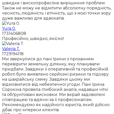
швидке і вископрофесіїне вирішиння проблем.
Також не можу не відмітити абсолютну порядність,
чесність, людяність і етічність, що з моєї точки зору
дуже важливо для адвокатів.
Yura 0.
1731406808
Професійно, швидко, якісно!
Valeria T.
1729194118
Ми звернулися до пані Ірини з проханням
перевірити земельну ділянку, яку планували
придбати. Завдяки її оперативній та професійній
роботі було виявлено серйозні ризики та підозру
на шахрайську схему. Завдяки цьому ми
відмовилися від небезпечної угоди. Пані Ірина
Сорокіна провела глибокий аналіз, надавши чіткі
та обґрунтовані висновки. Ми вкрай задоволені
співпрацею та вдячні за її професіоналізм.
Рекомендуємо як надійного юриста, який дійсно
дбає про інтереси клієнтів.