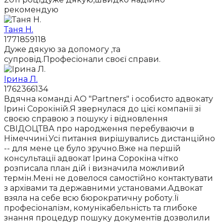
рекомендую
Таня Н.
1771859118
Дуже дякую за допомогу ,та
супровід.Професіонали своєї справи.
Ірина Л.
1762366134
Вдячна команді АО "Partners" і особисто адвокату
Ірині Сорокіній.Я звернулася до цієї компанії зі
своєю справою з пошуку і відновлення
СВІДОЦТВА про народження перебуваючи в
Німеччині.Усі питання вирішувались дистанційно
-- для мене це було зручно.Вже на першій
консультації адвокат Ірина Сорокіна чітко
розписала план дій і визначила можливий
термін.Мені не довелося самостійно контактувати
з архівами та державними установами.Адвокат
взяла на себе всю бюрократичну роботу.Її
професіоналізм, комунікабельність та глибоке
знання процедур пошуку документів дозволили