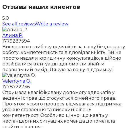
Отзывы наших клиентов
5.0
See all reviews
Write a review
Алина Р.
1779287594
Висловлюю глибоку вдячність за вашу бездоганну
роботу, компетентність та відповідальність. Ви не
просто надали юридичну консультацію, а дійсно
розібралися в ситуації і допомогли знайти
правильний вихід. Дякую за вашу підтримку!
Valentyna O.
1778722736
Отримала кваліфіковану допомогу адвокатів у
веденні справ що стосуються сімейного права.
Протягом усього процесу відчувалася підтримка,
уважне ставлення та високий рівень
компетентності.Особливо цінно, що навіть у
нестандартних ситуаціях команда допомагала
знайти рішення.