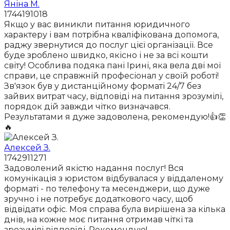
Яніна М.
1744191018
Якщо у вас виникли питання юридичного
характеру і вам потрібна кваліфікована допомога,
раджу звернутися до послуг цієї організації. Все
буде зроблено швидко, якісно і не за всі кошти
світу! Особлива подяка пані Ірині, яка вела дві мої
справи, це справжній професіонал у своїй роботі!
Зв'язок був у дистанційному форматі 24/7 без
зайвих витрат часу, відповіді на питання зрозумілі,
порядок дій завжди чітко визначався.
Результатами я дуже задоволена, рекомендую!👍👏
🔥
Алексей З.
1742911271
Задоволений якістю надання послуг! Вся
комунікація з юристом відбувалася у віддаленому
форматі - по телефону та месенджери, що дуже
зручно і не потребує додаткового часу, щоб
відвідати офіс. Моя справа була вирішена за кілька
днів, на кожне моє питання отримав чіткі та
зрозумілі відповіді. Рекомендую!