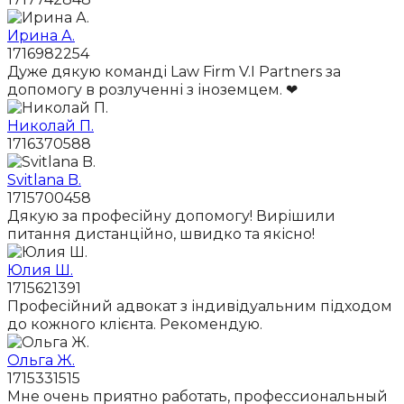
Ирина А.
1716982254
Дуже дякую команді Law Firm V.I Partners за
допомогу в розлученні з іноземцем. ❤
Николай П.
1716370588
Svitlana B.
1715700458
Дякую за професійну допомогу! Вирішили
питання дистанційно, швидко та якісно!
Юлия Ш.
1715621391
Професійний адвокат з індивідуальним підходом
до кожного клієнта. Рекомендую.
Ольга Ж.
1715331515
Мне очень приятно работать, профессиональный