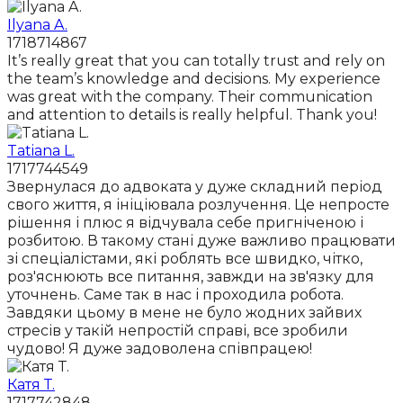
Ilyana A.
1718714867
It’s really great that you can totally trust and rely on
the team’s knowledge and decisions. My experience
was great with the company. Their communication
and attention to details is really helpful. Thank you!
Tatiana L.
1717744549
Звернулася до адвоката у дуже складний період
свого життя, я ініціювала розлучення. Це непросте
рішення і плюс я відчувала себе пригніченою і
розбитою. В такому стані дуже важливо працювати
зі спеціалістами, які роблять все швидко, чітко,
роз'яснюють все питання, завжди на зв'язку для
уточнень. Саме так в нас і проходила робота.
Завдяки цьому в мене не було жодних зайвих
стресів у такій непростій справі, все зробили
чудово! Я дуже задоволена співпрацею!
Катя Т.
1717742848