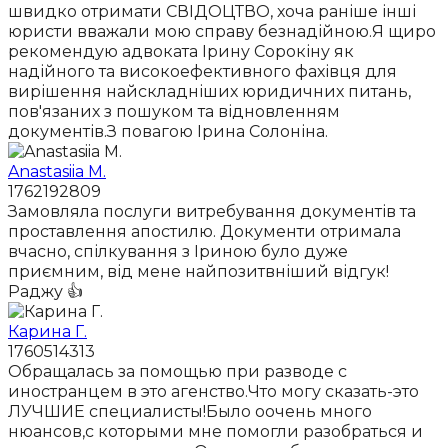
швидко отримати СВІДОЦТВО, хоча раніше інші
юристи вважали мою справу безнадійною.Я щиро
рекомендую адвоката Ірину Сорокіну як
надійного та високоефективного фахівця для
вирішення найскладніших юридичних питань,
пов'язаних з пошуком та відновленням
документів.З повагою Ірина Солоніна.
Anastasiia M.
1762192809
Замовляла послуги витребування документів та
проставлення апостилю. Документи отримала
вчасно, спілкування з Іриною було дуже
приємним, від мене найпозитвніший відгук!
Раджу 👍
Карина Г.
1760514313
Обращалась за помощью при разводе с
иностранцем в это агенство.Что могу сказать-это
ЛУЧШИЕ специалисты!Было оочень много
нюансов,с которыми мне помогли разобраться и