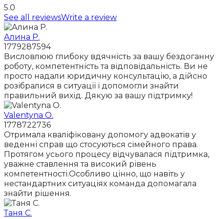
5.0
See all reviews
Write a review
Алина Р.
1779287594
Висловлюю глибоку вдячність за вашу бездоганну
роботу, компетентність та відповідальність. Ви не
просто надали юридичну консультацію, а дійсно
розібралися в ситуації і допомогли знайти
правильний вихід. Дякую за вашу підтримку!
Valentyna O.
1778722736
Отримала кваліфіковану допомогу адвокатів у
веденні справ що стосуються сімейного права.
Протягом усього процесу відчувалася підтримка,
уважне ставлення та високий рівень
компетентності.Особливо цінно, що навіть у
нестандартних ситуаціях команда допомагала
знайти рішення.
Таня С.