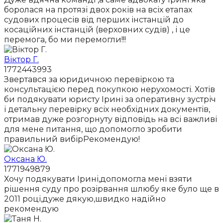
боролася на протязі двох років на всіх етапах
судових процесів від перших інстанцій до
косаційних інстанцій (верховних судів) , і це
перемога, бо ми перемогли!!!
Віктор Г.
1772443993
Звертався за юридичною перевіркою та
консультацією перед покупкою нерухомості. Хотів
би подякувати юристу Ірині за оперативну зустріч
і детальну перевірку всіх необхідних документів,
отримав дуже розгорнуту відповідь на всі важливі
для мене питання, що допомогло зробити
правильний вибірРекомендую!
Оксана Ю.
1771949879
Хочу подякувати Ірині,допомогла мені взяти
рішення суду про розірвання шлюбу яке було ще в
2011 році,дуже дякую,швидко надійно
рекомендую