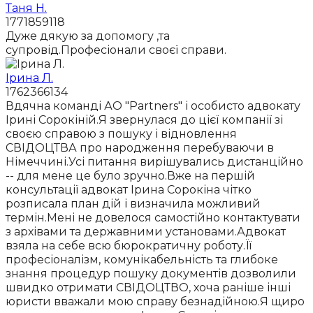
Таня Н.
1771859118
Дуже дякую за допомогу ,та
супровід.Професіонали своєї справи.
Ірина Л.
1762366134
Вдячна команді АО "Partners" і особисто адвокату
Ірині Сорокіній.Я звернулася до цієї компанії зі
своєю справою з пошуку і відновлення
СВІДОЦТВА про народження перебуваючи в
Німеччині.Усі питання вирішувались дистанційно
-- для мене це було зручно.Вже на першій
консультації адвокат Ірина Сорокіна чітко
розписала план дій і визначила можливий
термін.Мені не довелося самостійно контактувати
з архівами та державними установами.Адвокат
взяла на себе всю бюрократичну роботу.Її
професіоналізм, комунікабельність та глибоке
знання процедур пошуку документів дозволили
швидко отримати СВІДОЦТВО, хоча раніше інші
юристи вважали мою справу безнадійною.Я щиро