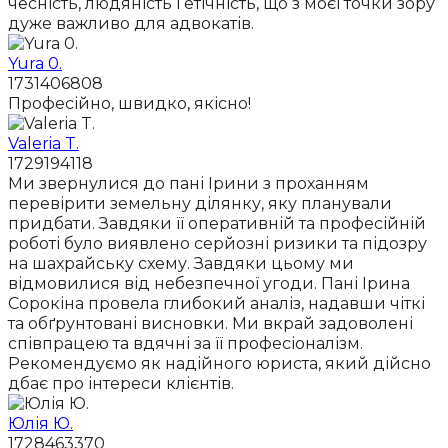
чесність, людяність і етічність, що з моєї точки зору
дуже важливо для адвокатів.
Yura 0.
1731406808
Професійно, швидко, якісно!
Valeria T.
1729194118
Ми звернулися до пані Ірини з проханням
перевірити земельну ділянку, яку планували
придбати. Завдяки її оперативній та професійній
роботі було виявлено серйозні ризики та підозру
на шахрайську схему. Завдяки цьому ми
відмовилися від небезпечної угоди. Пані Ірина
Сорокіна провела глибокий аналіз, надавши чіткі
та обґрунтовані висновки. Ми вкрай задоволені
співпрацею та вдячні за її професіоналізм.
Рекомендуємо як надійного юриста, який дійсно
дбає про інтереси клієнтів.
Юлія Ю.
1728463370