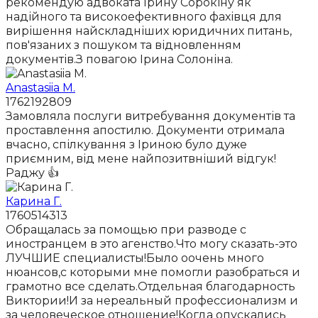
рекомендую адвоката Ірину Сорокіну як
надійного та високоефективного фахівця для
вирішення найскладніших юридичних питань,
пов'язаних з пошуком та відновленням
документів.З повагою Ірина Солоніна.
Anastasiia M.
1762192809
Замовляла послуги витребування документів та
проставлення апостилю. Документи отримала
вчасно, спілкування з Іриною було дуже
приємним, від мене найпозитвніший відгук!
Раджу 👍
Карина Г.
1760514313
Обращалась за помощью при разводе с
иностранцем в это агенство.Что могу сказать-это
ЛУЧШИЕ специалисты!Было оочень много
нюансов,с которыми мне помогли разобраться и
грамотно все сделать.Отдельная благодарность
Виктории!И за нереальный профессионализм и
за человеческое отношение!Когда опускались