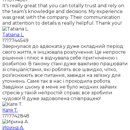
It’s really great that you can totally trust and rely on
the team’s knowledge and decisions. My experience
was great with the company. Their communication
and attention to details is really helpful. Thank you!
Tatiana L.
1717744549
Звернулася до адвоката у дуже складний період
свого життя, я ініціювала розлучення. Це непросте
рішення і плюс я відчувала себе пригніченою і
розбитою. В такому стані дуже важливо працювати
зі спеціалістами, які роблять все швидко, чітко,
роз'яснюють все питання, завжди на зв'язку для
уточнень. Саме так в нас і проходила робота.
Завдяки цьому в мене не було жодних зайвих
стресів у такій непростій справі, все зробили
чудово! Я дуже задоволена співпрацею!
Катя Т.
1717742848
Ирина А.