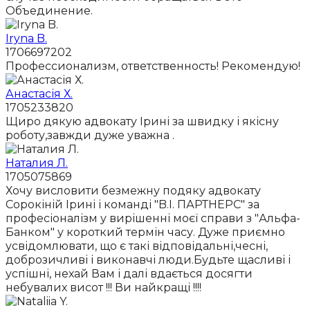
Объединение.
Iryna B.
1706697202
Профессионализм, ответственность! Рекомендую!
Анастасія Х.
1705233820
Щиро дякую адвокату Ірині за швидку і якісну
роботу,завжди дуже уважна .
Наталия Л.
1705075869
Хочу висловити безмежну подяку адвокату
Сорокіній Ірині і команді "B.I. ПАРТНЕРС" за
професіоналізм у вирішенні моєї справи з "Альфа-
Банком" у короткий термін часу. Дуже приємно
усвідомлювати, що є такі відповідальні,чесні,
доброзичливі і виконавчі люди.Будьте щасливі і
успішні, нехай Вам і далі вдається досягти
небувалих висот !!! Ви найкращі !!!!