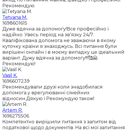
Рекомендую
Tetyana M.
1698601615
Дуже вдячна за допомогу!Все професійно і
надійно. Увесь період на звʼязку 24/7.
Кваліфікована допомога не зважаючи в якому
куточку країни я знаходжусь. Всі питання були
вирішені онлайн і в моєму випадку це ідеальний
варіант. Дужу вдячна за допомогу!!!🥰🤗
Рекомендую!
Vasil K.
1696607239
Рекомендували друзі коли знадобилася
допомога у врегулюванні сімейних
відносин.Дякую і Рекомундую також!
Artem R.
1696275506
Компетентно вирішили питання з запитом від
податкової щодо документів. На всі мої запитання