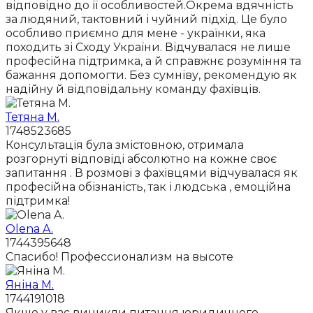
відповідно до її особливостей.Окрема вдячність
за людяний, тактовний і чуйний підхід. Це було
особливо приємно для мене - українки, яка
походить зі Сходу України. Відчувалася не лише
професійна підтримка, а й справжнє розуміння та
бажання допомогти. Без сумніву, рекомендую як
надійну й відповідальну команду фахівців.
Тетяна М.
1748523685
Консультація була змістовною, отримала
розгорнуті відповіді абсолютно на кожне своє
запитання . В розмові з фахівцями відчувалася як
професійна обізнаність, так і людська , емоційна
підтримка!
Olena A.
1744395648
Спасибо! Профессионализм на высоте
Яніна М.
1744191018
Якщо у вас виникли питання юридичного