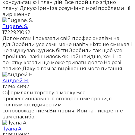
консультацію і план дій. Все пройшло згідно
плану. Дякую Ірині за розуміння моєї проблеми і її
вирішення.
Eugene. S.
1722921042
Допомогли і показали свій професіоналізм на
ділі.Зробили усе самі, мене навіть ніхто не смикав і
не змушував кудись бігти.Зробили так щоб усе
пройшло і закінчилось як найшвидше, хоч і на
початку казали що може тривати довго.На разі
велике Дякую вам за вирішення мого питання.
Андрей Н.
1719414892
Оформляли торговую марку.Все
профессионально, в оговорённые сроки, с
полным юридическим
сопровождением.Виктория, Ирина - искренне
вам спасибо.
Ilyana A.
1718714867