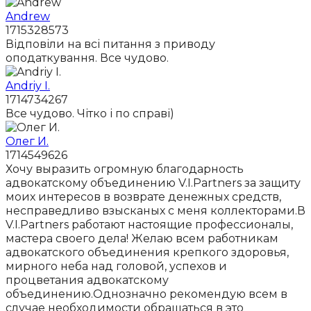
Andrew
1715328573
Відповіли на всі питання з приводу
оподаткування. Все чудово.
Andriy I.
1714734267
Все чудово. Чітко і по справі)
Олег И.
1714549626
Хочу выразить огромную благодарность
адвокатскому объединению V.I.Partners за защиту
моих интересов в возврате денежных средств,
несправедливо взысканых с меня коллекторами.В
V.I.Partners работают настоящие профессионалы,
мастера своего дела! Желаю всем работникам
адвокатского объединения крепкого здоровья,
мирного неба над головой, успехов и
процветания адвокатскому
объединению.Однозначно рекомендую всем в
случае необходимости обращаться в это