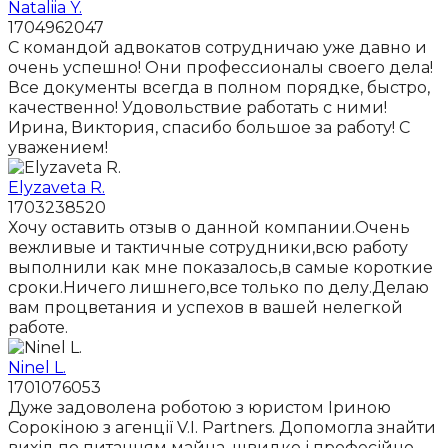
Nataliia Y.
1704962047
С командой адвокатов сотрудничаю уже давно и
очень успешно! Они профессионалы своего дела!
Все документы всегда в полном порядке, быстро,
качественно! Удовольствие работать с ними!
Ирина, Виктория, спасибо большое за работу! С
уважением!
Elyzaveta R.
1703238520
Хочу оставить отзыв о данной компании.Очень
вежливые и тактичные сотрудники,всю работу
выполнили как мне показалось,в самые короткие
сроки.Ничего лишнего,все только по делу.Делаю
вам процветания и успехов в вашей нелегкой
работе.
Ninel L.
1701076053
Дуже задоволена роботою з юристом Іриною
Сорокіною з агенції V.I. Partners. Допомогла знайти
вихід по питанням майна, швидко і професійно.