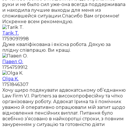
руки и не было сил уже-она всегда поддерживала
и находила лучшие выходы для меня из
сложившейся ситуации.Спасибо Вам огромное!
Искренне всем рекомендую.
Tarik T.
1759091998
Дуже кваліфікована і якісна робота. Дякую за
плідну співпрацю. Ви кращі.
Павел О.
1754759912
Olga K.
1751846307
Хочу щиро подякувати адвокатському обʼєднанню
Law Firm V.I. Partners за високопрофесійну та чітко
організовану роботу. Адвокат Ірина та її помічник
уважно й оперативно опрацювали мій запит щодо
відновлення пенсійних виплат. Питання було
всебічно зʼясовано в найкоротші строки, з повним
зануренням у ситуацію та готовністю діяти