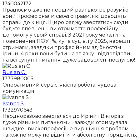
1740042172
Працюємо вже не перший раз і вкотре розумію,
вони професіонали своєї справи, які доводять
справи до кінця. Щиро раджу звертатись сюди,
будьте впевнені - ви отримаєте професійну
допомогу у своїй справі. З 2021 року чекали на
повернення ПФУ 1%, купа судів, і у 2025, нарешті
отримали, завдяки професійним здібностям
Ірини. 4 роки вони були на зв'язку і відповідали
на всі супутні питання. Дуже задоволені послугою!
Ruslan O.
1737980005
Оперативний сервіс, якісна робота, чудова
комунікація.
Ivanna S.
1732970643
Неодноразово зверталася до Иріни і Вікторії з
дуже різними питаннями і завжди отримувала
швидке і вископрофесіїне вирішиння проблем.
Також не можу не відмітити абсолютну порядність,