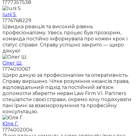
1777357538
Iurii S.
1776768229
Швидка реакція та високий рівень
професіоналізму. Увесь процес був прозорим,
команда постійно інформувала про кожен крок і
статус справи. Справу успішно закрито — щиро
дякую!
Олег Ш.
1774010067
Щиро дякую за професіоналізм та оперативність.
Справу вирішено. Чітке розуміння нюансів права,
відповідальний підхід та постійний зв'язок
допомогли зберегти нерви.Law Firm V.I. Partners
спеціалісти своєї справи, окремо хочу подякувати
пані Ірині за взаєморозуміння та професійну
консультацію.
Юля Г.
1774002004
Дуже вдячна команді ,а саме адвокату Ірині яка