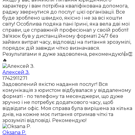
характеру і вам потрібна кваліфікована допомога,
раджу звернутися до послуг цієї організації. Все
буде зроблено швидко, якісно і не за всі кошти
світу! Особлива подяка пані Ірині, яка вела дві мої
справи, це справжній професіонал у своїй роботі!
Зв'язок був у дистанційному форматі 24/7 без
зайвих витрат часу, відповіді на питання зрозумілі,
порядок дій завжди чітко визначався.
Результатами я дуже задоволена, рекомендую!👍👏
🔥
Алексей З.
1742911271
Задоволений якістю надання послуг! Вся
комунікація з юристом відбувалася у віддаленому
форматі - по телефону та месенджери, що дуже
зручно і не потребує додаткового часу, щоб
відвідати офіс. Моя справа була вирішена за кілька
днів, на кожне моє питання отримав чіткі та
зрозумілі відповіді. Рекомендую!
Oksana P.