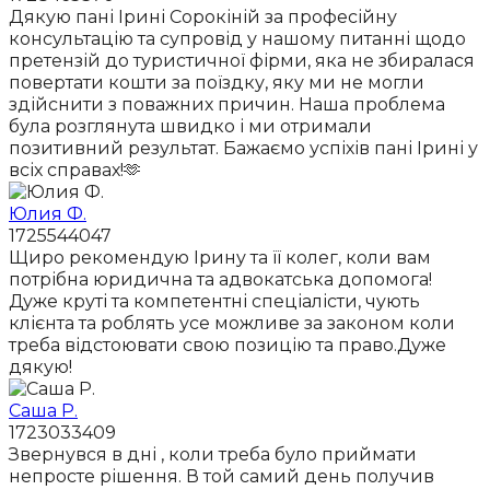
Дякую пані Ірині Сорокіній за професійну
консультацію та супровід у нашому питанні щодо
претензій до туристичної фірми, яка не збиралася
повертати кошти за поїздку, яку ми не могли
здійснити з поважних причин. Наша проблема
була розглянута швидко і ми отримали
позитивний результат. Бажаємо успіхів пані Ірині у
всіх справах!🫶
Юлия Ф.
1725544047
Щиро рекомендую Ірину та її колег, коли вам
потрібна юридична та адвокатська допомога!
Дуже круті та компетентні спеціалісти, чують
клієнта та роблять усе можливе за законом коли
треба відстоювати свою позицію та право.Дуже
дякую!
Саша Р.
1723033409
Звернувся в дні , коли треба було приймати
непросте рішення. В той самий день получив