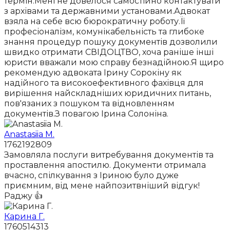
термін.Мені не довелося самостійно контактувати
з архівами та державними установами.Адвокат
взяла на себе всю бюрократичну роботу.Її
професіоналізм, комунікабельність та глибоке
знання процедур пошуку документів дозволили
швидко отримати СВІДОЦТВО, хоча раніше інші
юристи вважали мою справу безнадійною.Я щиро
рекомендую адвоката Ірину Сорокіну як
надійного та високоефективного фахівця для
вирішення найскладніших юридичних питань,
пов'язаних з пошуком та відновленням
документів.З повагою Ірина Солоніна.
Anastasiia M.
1762192809
Замовляла послуги витребування документів та
проставлення апостилю. Документи отримала
вчасно, спілкування з Іриною було дуже
приємним, від мене найпозитвніший відгук!
Раджу 👍
Карина Г.
1760514313