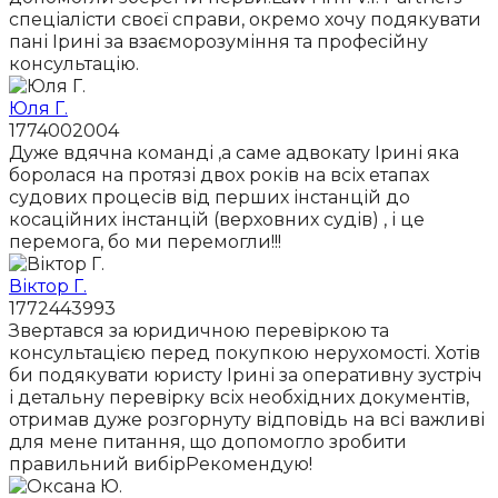
спеціалісти своєї справи, окремо хочу подякувати
пані Ірині за взаєморозуміння та професійну
консультацію.
Юля Г.
1774002004
Дуже вдячна команді ,а саме адвокату Ірині яка
боролася на протязі двох років на всіх етапах
судових процесів від перших інстанцій до
косаційних інстанцій (верховних судів) , і це
перемога, бо ми перемогли!!!
Віктор Г.
1772443993
Звертався за юридичною перевіркою та
консультацією перед покупкою нерухомості. Хотів
би подякувати юристу Ірині за оперативну зустріч
і детальну перевірку всіх необхідних документів,
отримав дуже розгорнуту відповідь на всі важливі
для мене питання, що допомогло зробити
правильний вибірРекомендую!