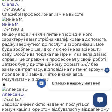
Olena A.
1744395648
Спасибо! Профессионализм на высоте
Яніна М.
1744191018
Якщо у вас виникли питання юридичного
характеру і вам потрібна кваліфікована допомога,
раджу звернутися до послуг цієї організації. Все
буде зроблено швидко, якісно і не за всі кошти
світу! Особлива подяка пані Ірині, яка вела дві мої
справи, це справжній професіонал у своїй роботі!
Зв'язок був у дистанційному форматі 24/7 без
зайвих витрат часу, відповіді на питання зрозумілі,
порядок дій завжди чітко визначався.
Результатами я дуже задоволена, рекомендую!👍👏
🔥
Алексей З.
1742911271
Задоволений якістю надання послуг! Вся
комунікація з юристом відбувалася у віддаленому