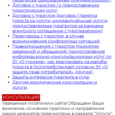
переписка, официальный документооборот);
Договор с туристом / о предоставлении
туристических услуг;
Договор с туристом (договор / памятка
туриста на услуги, индивидуальные услуги,
предоставляемые турагентом за рамками
агентского соглашения с туроператором);
Переговоры с туристом, в случае
возникновения конфликтных ситуаций;
Правоотношения с туристом (принятие
заявлений и обращений: предосталвение
информационно-консультационных услуг по
ЗУ «О туризме»; как реагировать на жалобы
туриста в Госпотребстандарт согласно ЗУ «О
защите прав потребителей», другие);
Защита интересов турагента в суде;
Другие юридические консультации и
услуги.
КОНСУЛЬТАЦИЯ
Уважаемые посетители сайта!
Обращаем Ваше
внимание, основные практики и направления
наших адвокатов перечислены в разделе "Услуги".