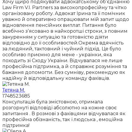
Хочу щиро подякувати адвокатському обʼєднанню
Law Firm V.I. Partners за високопрофесійну та чітко
організовану роботу. Адвокат Ірина та її помічник
уважно й оперативно опрацювали мій запит щодо
відновлення пенсійних виплат. Питання було
всебічно зʼясовано в найкоротші строки, з повним
зануренням у ситуацію та готовністю діяти
відповідно до її особливостей.Окрема вдячність
за людяний, тактовний і чуйний підхід. Це було
особливо приємно для мене - українки, яка
походить зі Сходу України. Відчувалася не лише
професійна підтримка, а й справжнє розуміння та
бажання допомогти. Без сумніву, рекомендую як
надійну й відповідальну команду фахівців.
Тетяна М.
1748523685
Консультація була змістовною, отримала
розгорнуті відповіді абсолютно на кожне своє
запитання . В розмові з фахівцями відчувалася як
професійна обізнаність, так і людська , емоційна
підтримка!