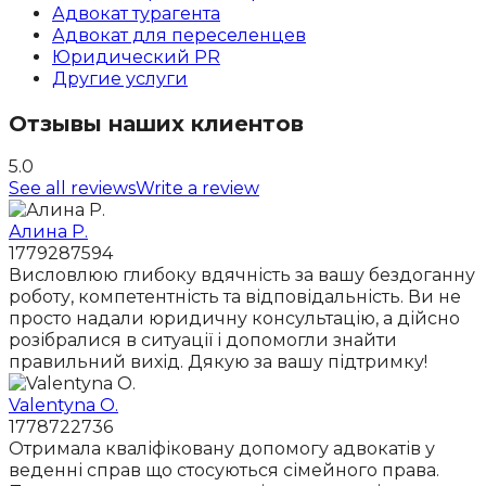
Адвокат турагента
Адвокат для переселенцев
Юридический PR
Другие услуги
Отзывы наших клиентов
5.0
See all reviews
Write a review
Алина Р.
1779287594
Висловлюю глибоку вдячність за вашу бездоганну
роботу, компетентність та відповідальність. Ви не
просто надали юридичну консультацію, а дійсно
розібралися в ситуації і допомогли знайти
правильний вихід. Дякую за вашу підтримку!
Valentyna O.
1778722736
Отримала кваліфіковану допомогу адвокатів у
веденні справ що стосуються сімейного права.