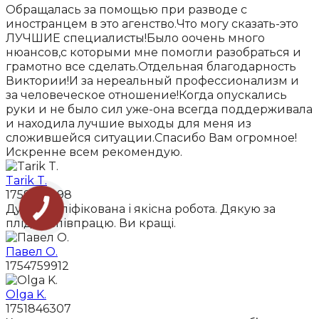
Обращалась за помощью при разводе с
иностранцем в это агенство.Что могу сказать-это
ЛУЧШИЕ специалисты!Было оочень много
нюансов,с которыми мне помогли разобраться и
грамотно все сделать.Отдельная благодарность
Виктории!И за нереальный профессионализм и
за человеческое отношение!Когда опускались
руки и не было сил уже-она всегда поддерживала
и находила лучшие выходы для меня из
сложившейся ситуации.Спасибо Вам огромное!
Искренне всем рекомендую.
Tarik T.
1759091998
Дуже кваліфікована і якісна робота. Дякую за
плідну співпрацю. Ви кращі.
Павел О.
1754759912
Olga K.
1751846307