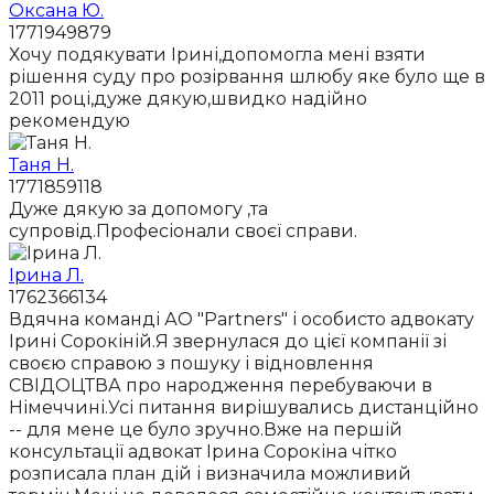
Оксана Ю.
1771949879
Хочу подякувати Ірині,допомогла мені взяти
рішення суду про розірвання шлюбу яке було ще в
2011 році,дуже дякую,швидко надійно
рекомендую
Таня Н.
1771859118
Дуже дякую за допомогу ,та
супровід.Професіонали своєї справи.
Ірина Л.
1762366134
Вдячна команді АО "Partners" і особисто адвокату
Ірині Сорокіній.Я звернулася до цієї компанії зі
своєю справою з пошуку і відновлення
СВІДОЦТВА про народження перебуваючи в
Німеччині.Усі питання вирішувались дистанційно
-- для мене це було зручно.Вже на першій
консультації адвокат Ірина Сорокіна чітко
розписала план дій і визначила можливий