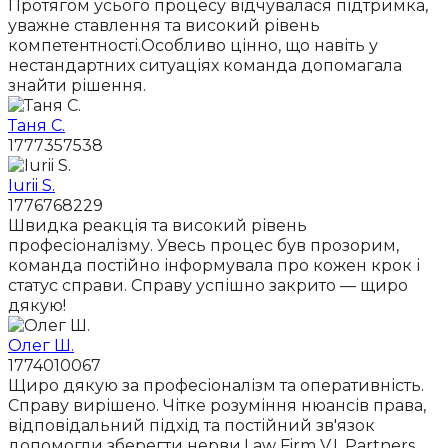
Протягом усього процесу відчувалася підтримка,
уважне ставлення та високий рівень
компетентності.Особливо цінно, що навіть у
нестандартних ситуаціях команда допомагала
знайти рішення.
Таня С.
1777357538
Iurii S.
1776768229
Швидка реакція та високий рівень
професіоналізму. Увесь процес був прозорим,
команда постійно інформувала про кожен крок і
статус справи. Справу успішно закрито — щиро
дякую!
Олег Ш.
1774010067
Щиро дякую за професіоналізм та оперативність.
Справу вирішено. Чітке розуміння нюансів права,
відповідальний підхід та постійний зв'язок
допомогли зберегти нерви.Law Firm V.I. Partners