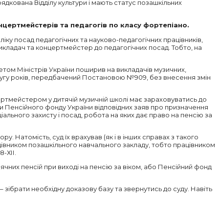
ядкована Відділу культури і мають статус позашкільних
онцертмейстерів та педагогів по класу фортепіано.
ку посад педагогічних та науково-педагогічних працівників,
викладач та концертмейстер до педагогічних посад. Тобто, на
нетом Міністрів України поширив на викладачів музичних,
слугу років, передбачений Постановою №909, без внесення змін
ртмейстером у дитячій музичній школі має зараховуватись до
ами Пенсійного фонду України відповідних заяв про призначення
ального захисту і посад, робота на яких дає право на пенсію за
у. Натомість, суд їх врахував (як і в інших справах з такого
рацівником позашкільного навчального закладу, тобто працівником
-ХІІ.
чних пенсій при виході на пенсію за віком, або Пенсійний фонд
 зібрати необхідну доказову базу та звернутись до суду. Навіть