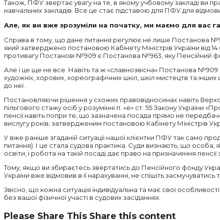
Також, ПФУ звертає увагу на те, в якому учбовому закладі ви пр
навчальних закладів. Все це стає підставою для ПФУ для відмов
Але, як ви вже зрозуміли на початку, ми маємо для вас 
Справа в тому, що дане питання регулює не лише Постанова №90
який затверджено постановою Кабінету Міністрів України від 14
противагу Постанові №909 є Постанова №963, яку Пенсійний фо
Але і це ще не все. Навіть та ж «славнозвісна» Постанова №909 б
художніх, хорових, хореографічних шкіл, шкіл мистецтв та інш
до неї.
Постановляючи рішення у схожих правовідносинах навіть Верхо
пільгового стажу осіб у розумінні п. «е» ст. 55 Закону України
пенсії навіть попри те, що зазначена посада прямо не передбаче
вислугу років, затвердженим постановою Кабінету Міністрів Укра
У вже раніше згаданій ситуації нашої клієнтки ПФУ так само продо
питання). І це стала судова практика. Суди визнають, що особа,
освіти, і робота на такій посаді дає право на призначення пенсії з
Тому, якщо ви збираєтесь звертатись до Пенсійного фонду Украї
України вже відмовив в її нарахуванні, не спішіть засмучуватись 
Звісно, що кожна ситуація індивідуальна та має свої особливост
без вашої фізичної участі в судових засіданнях.
Please Share This
Share this content