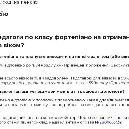
сію
дагоги по класу фортепіано на отриман
а віком?
епіано та плануєте виходити на пенсію за віком (або вж
ій
відповідно до п. 7-1 Розділу ХV «Прикінцеві положення» Закон
ше всього відмовить в її задоволенні. Підставою для відмови в 99
лугу років відповідно до пунктів «е» – «ж» ст. 55 Закону «Про пе
 майже «штампує» відмови у виплаті грошової допомоги?
оти на відповідних посадах»
є поверхневою. Така відповідь зумовл
я та соціального захисту і посад, робота на яких дає право на п
к педагог, викладач та концертмейстер. Через це, навіть якщо ви
го стажу (як, наприклад, наша клієнтка – справа №
280/1653/24
).