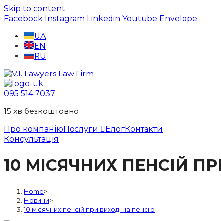
Skip to content
Facebook
Instagram
Linkedin
Youtube
Envelope
UA
EN
RU
095 514 7037
15 хв безкоштовно
Про компанію
Послуги
Блог
Контакти
Консультація
10 МІСЯЧНИХ ПЕНСІЙ ПР
Home
>
Новини
>
10 місячних пенсій при виході на пенсію