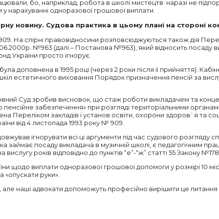
ацювали, бо, наприклад, робота в школі мистецтв наразі не підпор
и у нарахуванні одноразової грошової виплати.
гарну новину. Судова практика в цьому плані на стороні к
9. На спірні правовідносини розповсюджуються також дія Перелі
.06.2000р. №963 (далі – Постанова №963), який відносить посаду 
нд України просто ігнорує.
ула доповнена в 1995 році (через 2 роки після її прийняття). Кабі
их шкіл естетичного виховання Порядок призначення пенсій за ви
вний Суд зробив висновок, що стаж роботи викладачем та конце
 «Про пенсійне забезпечення» при розгляді територіальними орган
на Переліком закладів і установ освіти, охорони здоров`я та соці
їни від 4 листопада 1993 року № 909.
вжував ігнорувати всі ці аргументи під час судового розгляду спор
 яка займає посаду викладача в музичній школі, є педагогічним п
а вислугу років відповідно до пунктів “е”-“ж” статті 55 Закону №1788
ни щодо виплати одноразової грошової допомоги у розмірі 10 міся
та «опускати руки».
і, але наші адвокати допоможуть професійно вирішити це питання –