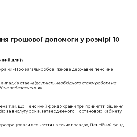
ня грошової допомоги у розмірі 10
е вийшли)?
у України «Про загальнообов`язкове державне пенсійне
% випадків стає
«відсутність необхідного стажу роботи на
нсійне забезпечення».
ена тим, що Пенсійний фонд України при прийнятті рішення
енсію за вислугу років, затвердженого Постановою Кабінету
 пропрацювали все життя на таких посадах, Пенсійний фонд