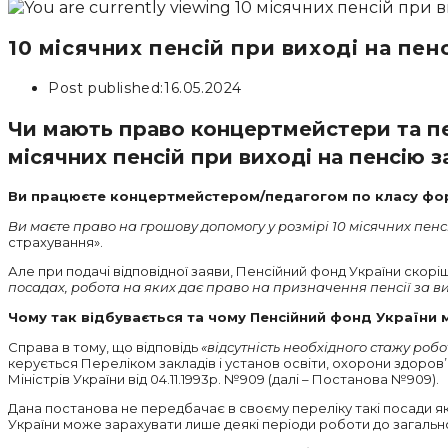
10 місячних пенсій при виході на пен
Post published:
16.05.2024
Чи мають право концертмейстери та пе
місячних пенсій при виході на пенсію з
Ви працюєте концертмейстером/педагогом по класу форт
Ви маєте право на грошову допомогу у розмірі 10 місячних пенс
страхування».
Але при подачі відповідної заяви, Пенсійний фонд України скорі
посадах, робота на яких дає право на призначення пенсії за вис
Чому так відбувається та чому Пенсійний фонд України
Справа в тому, що відповідь
«відсутність необхідного стажу роб
керується Переліком закладів і установ освіти, охорони здоров’
Міністрів України від 04.11.1993р. №909 (далі – Постанова №909).
Дана постанова не передбачає в своєму переліку такі посади я
України може зарахувати лише деякі періоди роботи до загально