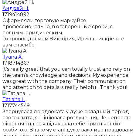
Андрей Н.
1719414892
Оформляли торговую марку.Все
профессионально, в оговорённые сроки, с
полным юридическим
сопровождением.Виктория, Ирина - искренне
вам спасибо.
Ilyana A.
1718714867
It’s really great that you can totally trust and rely on
the team’s knowledge and decisions. My experience
was great with the company. Their communication
and attention to details is really helpful. Thank you!
Tatiana L.
1717744549
Звернулася до адвоката у дуже складний період
свого життя, я ініціювала розлучення. Це непросте
рішення і плюс я відчувала себе пригніченою і
розбитою. В такому стані дуже важливо працювати
зі спеціалістами, які роблять все швидко, чітко,