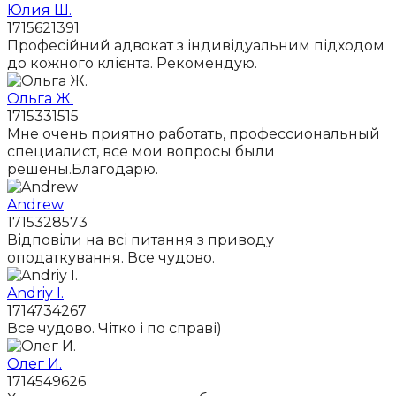
Юлия Ш.
1715621391
Професійний адвокат з індивідуальним підходом
до кожного клієнта. Рекомендую.
Ольга Ж.
1715331515
Мне очень приятно работать, профессиональный
специалист, все мои вопросы были
решены.Благодарю.
Andrew
1715328573
Відповіли на всі питання з приводу
оподаткування. Все чудово.
Andriy I.
1714734267
Все чудово. Чітко і по справі)
Олег И.
1714549626