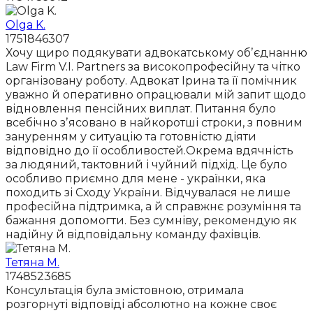
Olga K.
1751846307
Хочу щиро подякувати адвокатському обʼєднанню
Law Firm V.I. Partners за високопрофесійну та чітко
організовану роботу. Адвокат Ірина та її помічник
уважно й оперативно опрацювали мій запит щодо
відновлення пенсійних виплат. Питання було
всебічно зʼясовано в найкоротші строки, з повним
зануренням у ситуацію та готовністю діяти
відповідно до її особливостей.Окрема вдячність
за людяний, тактовний і чуйний підхід. Це було
особливо приємно для мене - українки, яка
походить зі Сходу України. Відчувалася не лише
професійна підтримка, а й справжнє розуміння та
бажання допомогти. Без сумніву, рекомендую як
надійну й відповідальну команду фахівців.
Тетяна М.
1748523685
Консультація була змістовною, отримала
розгорнуті відповіді абсолютно на кожне своє