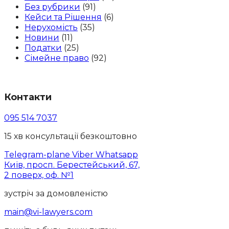
Без рубрики
(91)
Кейси та Рішення
(6)
Нерухомість
(35)
Новини
(11)
Податки
(25)
Сімейне право
(92)
Контакти
095 514 7037
15 хв консультації безкоштовно
Telegram-plane
Viber
Whatsapp
Київ, просп. Берестейський, 67,
2 поверх, оф. №1
зустріч за домовленістю
main@vi-lawyers.com