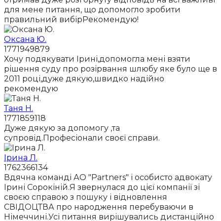
для мене питання, що допомогло зробити
правильний вибірРекомендую!
Оксана Ю.
1771949879
Хочу подякувати Ірині,допомогла мені взяти
рішення суду про розірвання шлюбу яке було ще в
2011 році,дуже дякую,швидко надійно
рекомендую
Таня Н.
1771859118
Дуже дякую за допомогу ,та
супровід.Професіонали своєї справи.
Ірина Л.
1762366134
Вдячна команді АО "Partners" і особисто адвокату
Ірині Сорокіній.Я звернулася до цієї компанії зі
своєю справою з пошуку і відновлення
СВІДОЦТВА про народження перебуваючи в
Німеччині.Усі питання вирішувались дистанційно