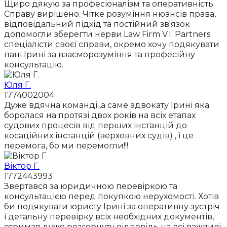
Щиро дякую за професіоналізм та оперативність.
Справу вирішено. Чітке розуміння нюансів права,
відповідальний підхід та постійний зв'язок
допомогли зберегти нерви.Law Firm V.I. Partners
спеціалісти своєї справи, окремо хочу подякувати
пані Ірині за взаєморозуміння та професійну
консультацію.
Юля Г.
1774002004
Дуже вдячна команді ,а саме адвокату Ірині яка
боролася на протязі двох років на всіх етапах
судових процесів від перших інстанцій до
косаційних інстанцій (верховних судів) , і це
перемога, бо ми перемогли!!!
Віктор Г.
1772443993
Звертався за юридичною перевіркою та
консультацією перед покупкою нерухомості. Хотів
би подякувати юристу Ірині за оперативну зустріч
і детальну перевірку всіх необхідних документів,
отримав дуже розгорнуту відповідь на всі важливі