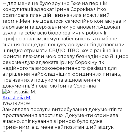
-- для мене це було зручно.Вже на першій
консультації адвокат Ірина Сорокіна чітко
розписала план дій і визначила можливий
термін.Мені не довелося самостійно контактувати
з архівами та державними установами.Адвокат
взяла на себе всю бюрократичну роботу.Її
професіоналізм, комунікабельність та глибоке
знання процедур пошуку документів дозволили
швидко отримати СВІДОЦТВО, хоча раніше інші
юристи вважали мою справу безнадійною.Я щиро
рекомендую адвоката Ірину Сорокіну як
надійного та високоефективного фахівця для
вирішення найскладніших юридичних питань,
пов'язаних з пошуком та відновленням
документів.З повагою Ірина Солоніна.
Anastasiia M.
1762192809
Замовляла послуги витребування документів та
проставлення апостилю. Документи отримала
вчасно, спілкування з Іриною було дуже
приємним, від мене найпозитвніший відгук!