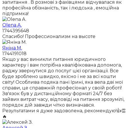
запитання . В розмові з фахівцями відчувалася як
професійна обізнаність, так і людська , емоційна
підтримка!
Olena A.
1744395648
Спасибо! Профессионализм на высоте
Яніна М.
1744191018
Якщо у вас виникли питання юридичного
характеру і вам потрібна кваліфікована допомога,
раджу звернутися до послуг цієї організації. Все
буде зроблено швидко, якісно і не за всі кошти
світу! Особлива подяка пані Ірині, яка вела дві мої
справи, це справжній професіонал у своїй роботі!
Зв'язок був у дистанційному форматі 24/7 без
зайвих витрат часу, відповіді на питання зрозумілі,
порядок дій завжди чітко визначався.
Результатами я дуже задоволена, рекомендую!👍👏
🔥
Алексей З.