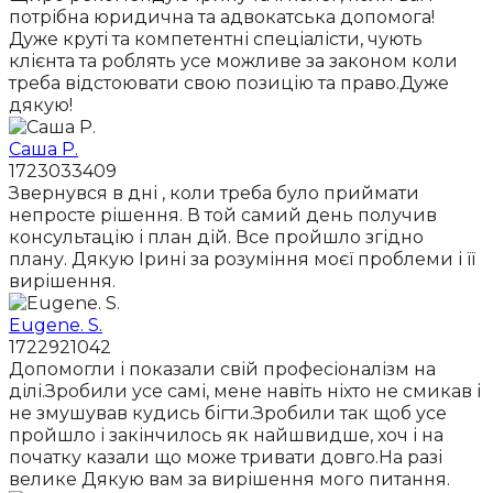
потрібна юридична та адвокатська допомога!
Дуже круті та компетентні спеціалісти, чують
клієнта та роблять усе можливе за законом коли
треба відстоювати свою позицію та право.Дуже
дякую!
Саша Р.
1723033409
Звернувся в дні , коли треба було приймати
непросте рішення. В той самий день получив
консультацію і план дій. Все пройшло згідно
плану. Дякую Ірині за розуміння моєї проблеми і її
вирішення.
Eugene. S.
1722921042
Допомогли і показали свій професіоналізм на
ділі.Зробили усе самі, мене навіть ніхто не смикав і
не змушував кудись бігти.Зробили так щоб усе
пройшло і закінчилось як найшвидше, хоч і на
початку казали що може тривати довго.На разі
велике Дякую вам за вирішення мого питання.