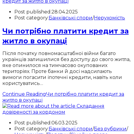
Post published:
28.04.2025
Post category:
Банківські спори
/
Нерухомість
Чи потрібно платити кредит за
житло в окупаці
Після початку повномасштабної війни багато
українців залишилися без доступу до свого житла,
яке опинилося на тимчасово окупованих
територіях. Проте банки й досі надсилають
вимоги погасити іпотечні кредити, навіть коли
користуватись…
Continue Reading
Чи потрібно платити кредит за
житло в окупаці
Post published:
06.03.2025
Post category:
Банківські спори
/
Без рубрики
/