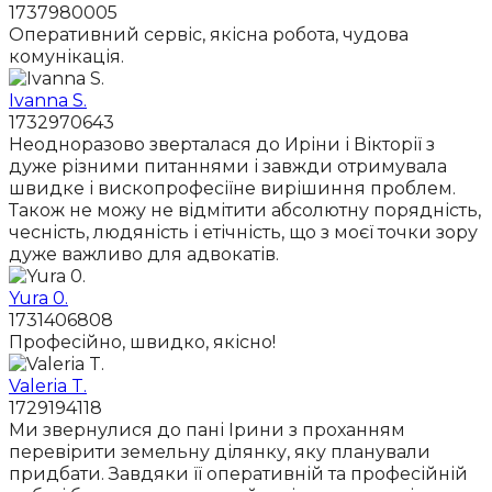
1737980005
Оперативний сервіс, якісна робота, чудова
комунікація.
Ivanna S.
1732970643
Неодноразово зверталася до Иріни і Вікторії з
дуже різними питаннями і завжди отримувала
швидке і вископрофесіїне вирішиння проблем.
Також не можу не відмітити абсолютну порядність,
чесність, людяність і етічність, що з моєї точки зору
дуже важливо для адвокатів.
Yura 0.
1731406808
Професійно, швидко, якісно!
Valeria T.
1729194118
Ми звернулися до пані Ірини з проханням
перевірити земельну ділянку, яку планували
придбати. Завдяки її оперативній та професійній