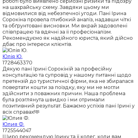
роботі було виявлено серйозні ризики та підозру
на шахрайську схему. Завдяки цьому ми
відмовилися від небезпечної угоди. Пані Ірина
Сорокіна провела глибокий аналіз, надавши чіткі
та обґрунтовані висновки. Ми вкрай задоволені
співпрацею та вдячні за її професіоналізм.
Рекомендуємо як надійного юриста, який дійсно
дбає про інтереси клієнтів.
Юлія Ю.
1728463370
Дякую пані Ірині Сорокіній за професійну
консультацію та супровід у нашому питанні щодо
претензій до туристичної фірми, яка не збиралася
повертати кошти за поїздку, яку ми не могли
здійснити з поважних причин. Наша проблема
була розглянута швидко і ми отримали
позитивний результат. Бажаємо успіхів пані Ірині у
всіх справах!🫶
Юлия Ф.
1725544047
Щиро рекомендую Ірину та її колег, коли вам