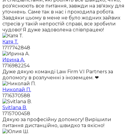
роз'яснюють все питання, завжди на зв'язку для
уточнень. Саме так в нас і проходила робота.
Завдяки цьому в мене не було жодних зайвих
стресів у такій непростій справі, все зробили
чудово! Я дуже задоволена співпрацею!
Катя Т.
1717742848
Ирина А.
1716982254
Дуже дякую команді Law Firm V.I Partners за
допомогу в розлученні з іноземцем. ❤
Николай П.
1716370588
Svitlana B.
1715700458
Дякую за професійну допомогу! Вирішили
питання дистанційно, швидко та якісно!