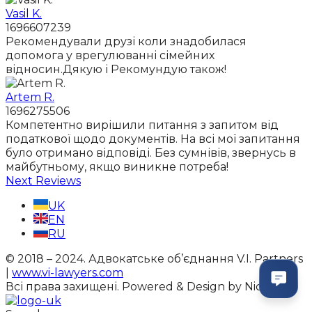
Vasil K.
1696607239
Рекомендували друзі коли знадобилася
допомога у врегулюванні сімейних
відносин.Дякую і Рекомундую також!
Artem R.
1696275506
Компетентно вирішили питання з запитом від
податкової щодо документів. На всі мої запитання
було отримано відповіді. Без сумнівів, звернусь в
майбутньому, якщо виникне потреба!
Next Reviews
UK
EN
RU
© 2018 – 2024. Адвокатське об’єднання V.I. Partners
|
www.vi-lawyers.com
Всі права захищені.
Powered & Design by NickS