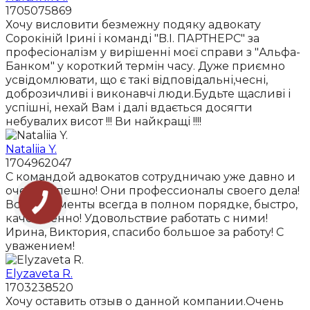
1705075869
Хочу висловити безмежну подяку адвокату
Сорокіній Ірині і команді "B.I. ПАРТНЕРС" за
професіоналізм у вирішенні моєї справи з "Альфа-
Банком" у короткий термін часу. Дуже приємно
усвідомлювати, що є такі відповідальні,чесні,
доброзичливі і виконавчі люди.Будьте щасливі і
успішні, нехай Вам і далі вдається досягти
небувалих висот !!! Ви найкращі !!!!
Nataliia Y.
1704962047
С командой адвокатов сотрудничаю уже давно и
очень успешно! Они профессионалы своего дела!
Все документы всегда в полном порядке, быстро,
качественно! Удовольствие работать с ними!
Ирина, Виктория, спасибо большое за работу! С
уважением!
Elyzaveta R.
1703238520
Хочу оставить отзыв о данной компании.Очень