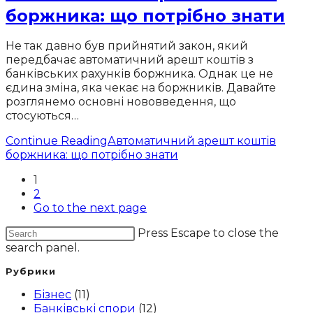
боржника: що потрібно знати
Не так давно був прийнятий закон, який
передбачає автоматичний арешт коштів з
банківських рахунків боржника. Однак це не
єдина зміна, яка чекає на боржників. Давайте
розглянемо основні нововведення, що
стосуються…
Continue Reading
Автоматичний арешт коштів
боржника: що потрібно знати
1
2
Go to the next page
Press Escape to close the
search panel.
Рубрики
Бізнес
(11)
Банківські спори
(12)