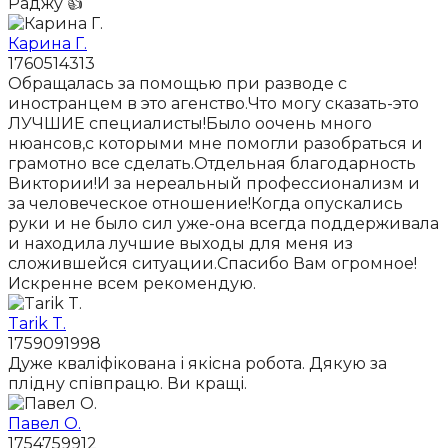
Раджу 👍
Карина Г.
1760514313
Обращалась за помощью при разводе с
иностранцем в это агенство.Что могу сказать-это
ЛУЧШИЕ специалисты!Было оочень много
нюансов,с которыми мне помогли разобраться и
грамотно все сделать.Отдельная благодарность
Виктории!И за нереальный профессионализм и
за человеческое отношение!Когда опускались
руки и не было сил уже-она всегда поддерживала
и находила лучшие выходы для меня из
сложившейся ситуации.Спасибо Вам огромное!
Искренне всем рекомендую.
Tarik T.
1759091998
Дуже кваліфікована і якісна робота. Дякую за
плідну співпрацю. Ви кращі.
Павел О.
1754759912