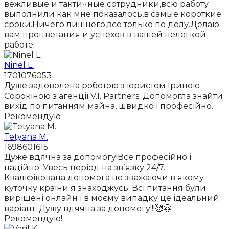
вежливые и тактичные сотрудники,всю работу
выполнили как мне показалось,в самые короткие
сроки.Ничего лишнего,все только по делу.Делаю
вам процветания и успехов в вашей нелегкой
работе.
Ninel L.
1701076053
Дуже задоволена роботою з юристом Іриною
Сорокіною з агенції V.I. Partners. Допомогла знайти
вихід по питанням майна, швидко і професійно.
Рекомендую
Tetyana M.
1698601615
Дуже вдячна за допомогу!Все професійно і
надійно. Увесь період на звʼязку 24/7.
Кваліфікована допомога не зважаючи в якому
куточку країни я знаходжусь. Всі питання були
вирішені онлайн і в моєму випадку це ідеальний
варіант. Дужу вдячна за допомогу!!!🥰🤗
Рекомендую!