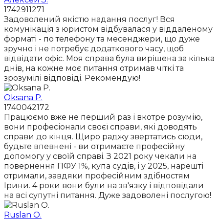
1742911271
Задоволений якістю надання послуг! Вся
комунікація з юристом відбувалася у віддаленому
форматі - по телефону та месенджери, що дуже
зручно і не потребує додаткового часу, щоб
відвідати офіс. Моя справа була вирішена за кілька
днів, на кожне моє питання отримав чіткі та
зрозумілі відповіді. Рекомендую!
Oksana P.
1740042172
Працюємо вже не перший раз і вкотре розумію,
вони професіонали своєї справи, які доводять
справи до кінця. Щиро раджу звертатись сюди,
будьте впевнені - ви отримаєте професійну
допомогу у своїй справі. З 2021 року чекали на
повернення ПФУ 1%, купа судів, і у 2025, нарешті
отримали, завдяки професійним здібностям
Ірини. 4 роки вони були на зв'язку і відповідали
на всі супутні питання. Дуже задоволені послугою!
Ruslan O.