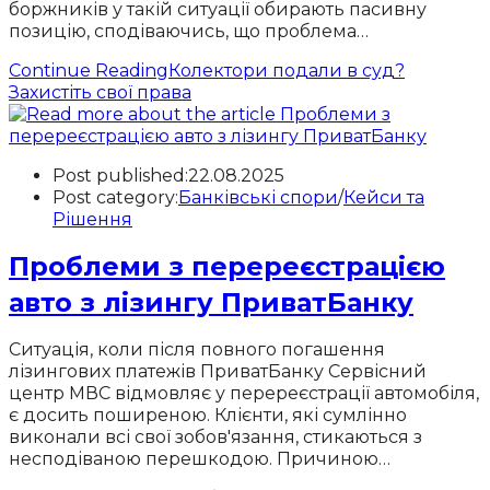
боржників у такій ситуації обирають пасивну
позицію, сподіваючись, що проблема…
Continue Reading
Колектори подали в суд?
Захистіть свої права
Post published:
22.08.2025
Post category:
Банківські спори
/
Кейси та
Рішення
Проблеми з перереєстрацією
авто з лізингу ПриватБанку
Ситуація, коли після повного погашення
лізингових платежів ПриватБанку Сервісний
центр МВС відмовляє у перереєстрації автомобіля,
є досить поширеною. Клієнти, які сумлінно
виконали всі свої зобов'язання, стикаються з
несподіваною перешкодою. Причиною…