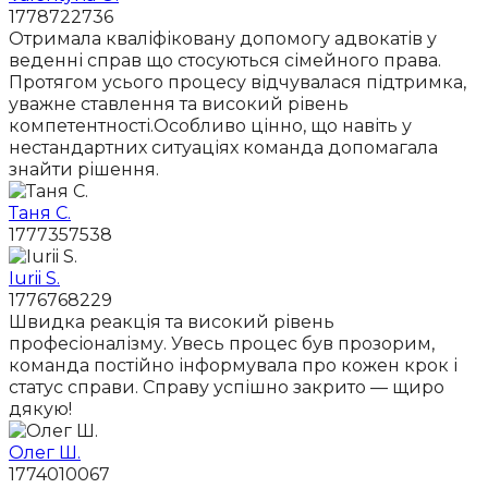
1778722736
Отримала кваліфіковану допомогу адвокатів у
веденні справ що стосуються сімейного права.
Протягом усього процесу відчувалася підтримка,
уважне ставлення та високий рівень
компетентності.Особливо цінно, що навіть у
нестандартних ситуаціях команда допомагала
знайти рішення.
Таня С.
1777357538
Iurii S.
1776768229
Швидка реакція та високий рівень
професіоналізму. Увесь процес був прозорим,
команда постійно інформувала про кожен крок і
статус справи. Справу успішно закрито — щиро
дякую!
Олег Ш.
1774010067