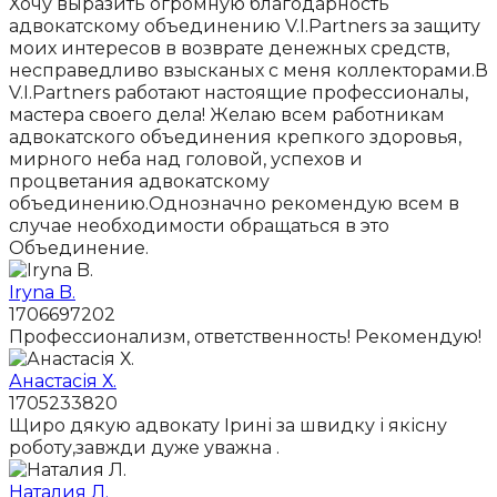
Хочу выразить огромную благодарность
адвокатскому объединению V.I.Partners за защиту
моих интересов в возврате денежных средств,
несправедливо взысканых с меня коллекторами.В
V.I.Partners работают настоящие профессионалы,
мастера своего дела! Желаю всем работникам
адвокатского объединения крепкого здоровья,
мирного неба над головой, успехов и
процветания адвокатскому
объединению.Однозначно рекомендую всем в
случае необходимости обращаться в это
Объединение.
Iryna B.
1706697202
Профессионализм, ответственность! Рекомендую!
Анастасія Х.
1705233820
Щиро дякую адвокату Ірині за швидку і якісну
роботу,завжди дуже уважна .
Наталия Л.