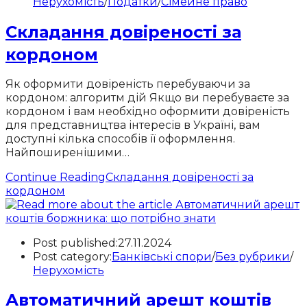
Нерухомість
/
Податки
/
Сімейне право
Складання довіреності за
кордоном
Як оформити довіреність перебуваючи за
кордоном: алгоритм дій Якщо ви перебуваєте за
кордоном і вам необхідно оформити довіреність
для представництва інтересів в Україні, вам
доступні кілька способів її оформлення.
Найпоширенішими…
Continue Reading
Складання довіреності за
кордоном
Post published:
27.11.2024
Post category:
Банківські спори
/
Без рубрики
/
Нерухомість
Автоматичний арешт коштів