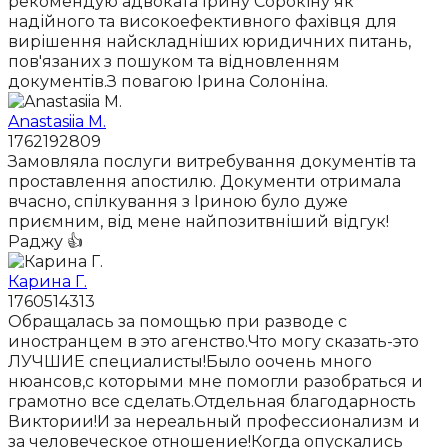
рекомендую адвоката Ірину Сорокіну як
надійного та високоефективного фахівця для
вирішення найскладніших юридичних питань,
пов'язаних з пошуком та відновленням
документів.З повагою Ірина Солоніна.
Anastasiia M.
1762192809
Замовляла послуги витребування документів та
проставлення апостилю. Документи отримала
вчасно, спілкування з Іриною було дуже
приємним, від мене найпозитвніший відгук!
Раджу 👍
Карина Г.
1760514313
Обращалась за помощью при разводе с
иностранцем в это агенство.Что могу сказать-это
ЛУЧШИЕ специалисты!Было оочень много
нюансов,с которыми мне помогли разобраться и
грамотно все сделать.Отдельная благодарность
Виктории!И за нереальный профессионализм и
за человеческое отношение!Когда опускались