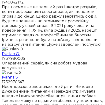
1740042172
Працюємо вже не перший раз і вкотре розумію,
вони професіонали своєї справи, які доводять
справи до кінця. Щиро раджу звертатись сюди,
будьте впевнені - ви отримаєте професійну
допомогу у своїй справі. З 2021 року чекали на
повернення ПФУ 1%, купа судів, і у 2025, нарешті
отримали, завдяки професійним здібностям
Ірини. 4 роки вони були на зв'язку і відповідали
на всі супутні питання. Дуже задоволені послугою!
Ruslan O.
1737980005
Оперативний сервіс, якісна робота, чудова
комунікація.
Ivanna S.
1732970643
Неодноразово зверталася до Иріни і Вікторії з
дуже різними питаннями і завжди отримувала
швидке і вископрофесіїне вирішиння проблем.
Також не можу не відмітити абсолютну порядність,