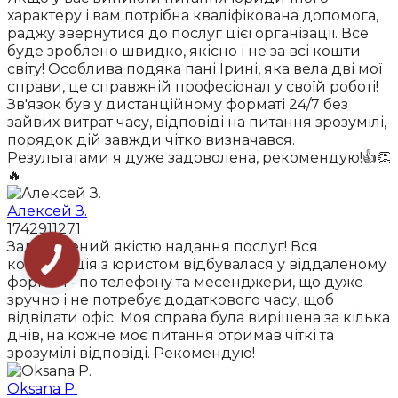
характеру і вам потрібна кваліфікована допомога,
раджу звернутися до послуг цієї організації. Все
буде зроблено швидко, якісно і не за всі кошти
світу! Особлива подяка пані Ірині, яка вела дві мої
справи, це справжній професіонал у своїй роботі!
Зв'язок був у дистанційному форматі 24/7 без
зайвих витрат часу, відповіді на питання зрозумілі,
порядок дій завжди чітко визначався.
Результатами я дуже задоволена, рекомендую!👍👏
🔥
Алексей З.
1742911271
Задоволений якістю надання послуг! Вся
комунікація з юристом відбувалася у віддаленому
форматі - по телефону та месенджери, що дуже
зручно і не потребує додаткового часу, щоб
відвідати офіс. Моя справа була вирішена за кілька
днів, на кожне моє питання отримав чіткі та
зрозумілі відповіді. Рекомендую!
Oksana P.