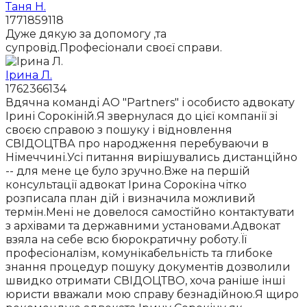
Таня Н.
1771859118
Дуже дякую за допомогу ,та
супровід.Професіонали своєї справи.
Ірина Л.
1762366134
Вдячна команді АО "Partners" і особисто адвокату
Ірині Сорокіній.Я звернулася до цієї компанії зі
своєю справою з пошуку і відновлення
СВІДОЦТВА про народження перебуваючи в
Німеччині.Усі питання вирішувались дистанційно
-- для мене це було зручно.Вже на першій
консультації адвокат Ірина Сорокіна чітко
розписала план дій і визначила можливий
термін.Мені не довелося самостійно контактувати
з архівами та державними установами.Адвокат
взяла на себе всю бюрократичну роботу.Її
професіоналізм, комунікабельність та глибоке
знання процедур пошуку документів дозволили
швидко отримати СВІДОЦТВО, хоча раніше інші
юристи вважали мою справу безнадійною.Я щиро