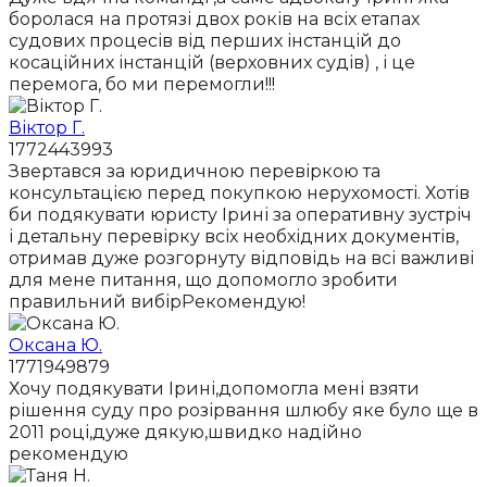
боролася на протязі двох років на всіх етапах
судових процесів від перших інстанцій до
косаційних інстанцій (верховних судів) , і це
перемога, бо ми перемогли!!!
Віктор Г.
1772443993
Звертався за юридичною перевіркою та
консультацією перед покупкою нерухомості. Хотів
би подякувати юристу Ірині за оперативну зустріч
і детальну перевірку всіх необхідних документів,
отримав дуже розгорнуту відповідь на всі важливі
для мене питання, що допомогло зробити
правильний вибірРекомендую!
Оксана Ю.
1771949879
Хочу подякувати Ірині,допомогла мені взяти
рішення суду про розірвання шлюбу яке було ще в
2011 році,дуже дякую,швидко надійно
рекомендую