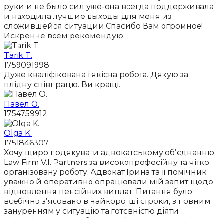
руки и не было сил уже-она всегда поддерживала
и находила лучшие выходы для меня из
сложившейся ситуации.Спасибо Вам огромное!
Искренне всем рекомендую.
Tarik T.
1759091998
Дуже кваліфікована і якісна робота. Дякую за
плідну співпрацю. Ви кращі.
Павел О.
1754759912
Olga K.
1751846307
Хочу щиро подякувати адвокатському обʼєднанню
Law Firm V.I. Partners за високопрофесійну та чітко
організовану роботу. Адвокат Ірина та її помічник
уважно й оперативно опрацювали мій запит щодо
відновлення пенсійних виплат. Питання було
всебічно зʼясовано в найкоротші строки, з повним
зануренням у ситуацію та готовністю діяти