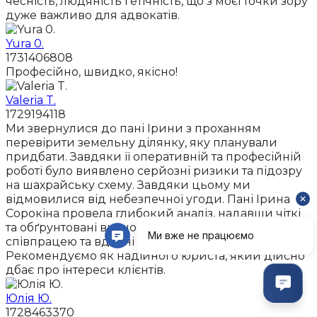
чесність, людяність і етічність, що з моєї точки зору
дуже важливо для адвокатів.
Yura 0.
1731406808
Професійно, швидко, якісно!
Valeria T.
1729194118
Ми звернулися до пані Ірини з проханням
перевірити земельну ділянку, яку планували
придбати. Завдяки її оперативній та професійній
роботі було виявлено серйозні ризики та підозру
на шахрайську схему. Завдяки цьому ми
відмовилися від небезпечної угоди. Пані Ірина
Сорокіна провела глибокий аналіз, надавши чіткі
та обґрунтовані висновки. Ми вкрай задоволені
співпрацею та вдячні за її професіоналізм.
Рекомендуємо як надійного юриста, який дійсно
дбає про інтереси клієнтів.
Юлія Ю.
1728463370