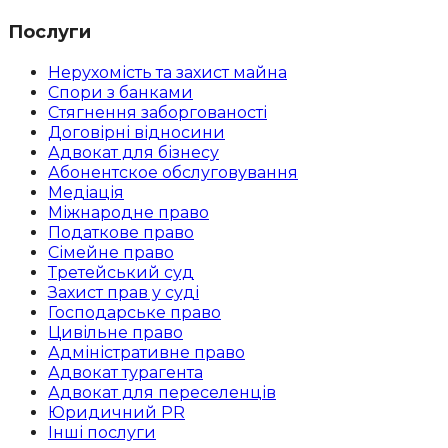
Послуги
Нерухомість та захист майна
Спори з банками
Стягнення заборгованості
Договірні відносини
Адвокат для бізнесу
Абoнентское обслуговування
Медіація
Міжнародне право
Податкове право
Сімейне право
Третейський суд
Захист прав у суді
Господарське право
Цивільне право
Адміністративне право
Адвокат турагента
Адвокат для переселенців
Юридичний PR
Інші послуги