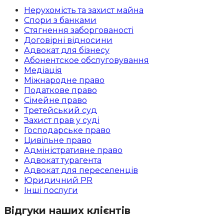
Нерухомість та захист майна
Спори з банками
Стягнення заборгованості
Договірні відносини
Адвокат для бізнесу
Абoнентское обслуговування
Медіація
Міжнародне право
Податкове право
Сімейне право
Третейський суд
Захист прав у суді
Господарське право
Цивільне право
Адміністративне право
Адвокат турагента
Адвокат для переселенців
Юридичний PR
Інші послуги
Відгуки наших клієнтів