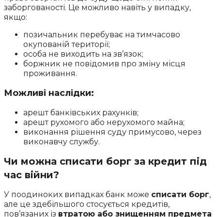
заборгованості. Це можливо навіть у випадку,
якщо:
позичальник перебуває на тимчасово
окупованій території;
особа не виходить на зв’язок;
боржник не повідомив про зміну місця
проживання.
Можливі наслідки:
арешт банківських рахунків;
арешт рухомого або нерухомого майна;
виконання рішення суду примусово, через
виконавчу службу.
Чи можна списати борг за кредит під
час війни?
У поодиноких випадках банк може
списати борг
,
але це здебільшого стосується кредитів,
пов’язаних із
втратою або знищенням предмета