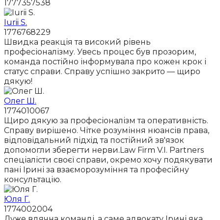
1777357538
Iurii S.
1776768229
Швидка реакція та високий рівень
професіоналізму. Увесь процес був прозорим,
команда постійно інформувала про кожен крок і
статус справи. Справу успішно закрито — щиро
дякую!
Олег Ш.
1774010067
Щиро дякую за професіоналізм та оперативність.
Справу вирішено. Чітке розуміння нюансів права,
відповідальний підхід та постійний зв'язок
допомогли зберегти нерви.Law Firm V.I. Partners
спеціалісти своєї справи, окремо хочу подякувати
пані Ірині за взаєморозуміння та професійну
консультацію.
Юля Г.
1774002004
Дуже вдячна команді ,а саме адвокату Ірині яка