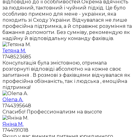
відповідно до її особливостей.Окрема вдячність
за людяний, тактовний і чуйний підхід. Це було
особливо приємно для мене - українки, яка
походить зі Сходу України. Відчувалася не лише
професійна підтримка, а й справжнє розуміння та
бажання допомогти. Без сумніву, рекомендую як
надійну й відповідальну команду фахівців.
Тетяна М.
1748523685
Консультація була змістовною, отримала
розгорнуті відповіді абсолютно на кожне своє
запитання . В розмові з фахівцями відчувалася як
професійна обізнаність, так і людська , емоційна
підтримка!
Olena A.
1744395648
Спасибо! Профессионализм на высоте
Яніна М.
1744191018
Якщо у вас виникли питання юридичного