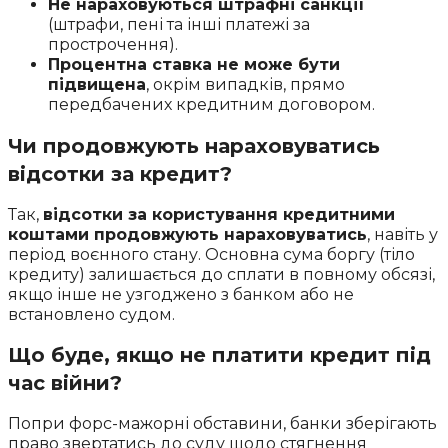
Не нараховуються штрафні санкції
(штрафи, пені та інші платежі за
прострочення).
Процентна ставка не може бути
підвищена
, окрім випадків, прямо
передбачених кредитним договором.
Чи продовжують нараховуватись
відсотки за кредит?
Так,
відсотки за користування кредитними
коштами продовжують нараховуватись
, навіть у
період воєнного стану. Основна сума боргу (тіло
кредиту) залишається до сплати в повному обсязі,
якщо інше не узгоджено з банком або не
встановлено судом.
Що буде, якщо не платити кредит під
час війни?
Попри форс-мажорні обставини, банки зберігають
право звертатись до суду щодо стягнення