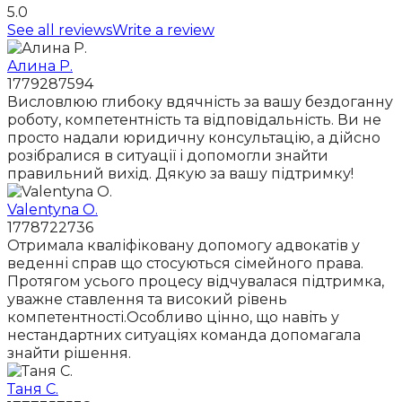
5.0
See all reviews
Write a review
Алина Р.
1779287594
Висловлюю глибоку вдячність за вашу бездоганну
роботу, компетентність та відповідальність. Ви не
просто надали юридичну консультацію, а дійсно
розібралися в ситуації і допомогли знайти
правильний вихід. Дякую за вашу підтримку!
Valentyna O.
1778722736
Отримала кваліфіковану допомогу адвокатів у
веденні справ що стосуються сімейного права.
Протягом усього процесу відчувалася підтримка,
уважне ставлення та високий рівень
компетентності.Особливо цінно, що навіть у
нестандартних ситуаціях команда допомагала
знайти рішення.
Таня С.