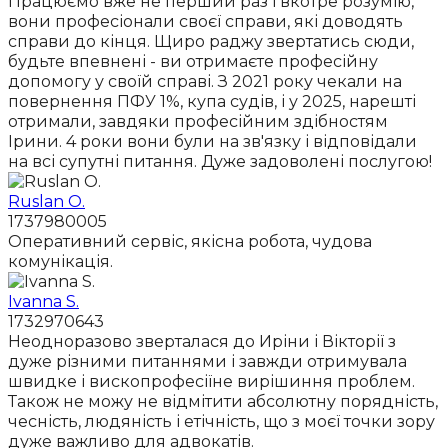
Працюємо вже не перший раз і вкотре розумію,
вони професіонали своєї справи, які доводять
справи до кінця. Щиро раджу звертатись сюди,
будьте впевнені - ви отримаєте професійну
допомогу у своїй справі. З 2021 року чекали на
повернення ПФУ 1%, купа судів, і у 2025, нарешті
отримали, завдяки професійним здібностям
Ірини. 4 роки вони були на зв'язку і відповідали
на всі супутні питання. Дуже задоволені послугою!
Ruslan O.
1737980005
Оперативний сервіс, якісна робота, чудова
комунікація.
Ivanna S.
1732970643
Неодноразово зверталася до Иріни і Вікторії з
дуже різними питаннями і завжди отримувала
швидке і вископрофесіїне вирішиння проблем.
Також не можу не відмітити абсолютну порядність,
чесність, людяність і етічність, що з моєї точки зору
дуже важливо для адвокатів.