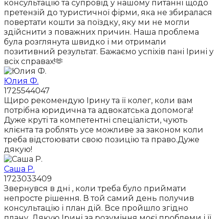
консультацію та супровід у нашому питанні щодо
претензій до туристичної фірми, яка не збиралася
повертати кошти за поїздку, яку ми не могли
здійснити з поважних причин. Наша проблема
була розглянута швидко і ми отримали
позитивний результат. Бажаємо успіхів пані Ірині у
всіх справах!🫶
Юлия Ф.
1725544047
Щиро рекомендую Ірину та її колег, коли вам
потрібна юридична та адвокатська допомога!
Дуже круті та компетентні спеціалісти, чують
клієнта та роблять усе можливе за законом коли
треба відстоювати свою позицію та право.Дуже
дякую!
Саша Р.
1723033409
Звернувся в дні , коли треба було приймати
непросте рішення. В той самий день получив
консультацію і план дій. Все пройшло згідно
плану. Дякую Ірині за розуміння моєї проблеми і її