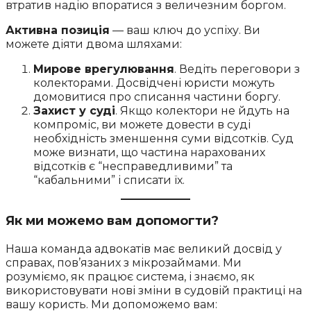
втратив надію впоратися з величезним боргом.
Активна позиція
— ваш ключ до успіху. Ви
можете діяти двома шляхами:
Мирове врегулювання
. Ведіть переговори з
колекторами. Досвідчені юристи можуть
домовитися про списання частини боргу.
Захист у суді
. Якщо колектори не йдуть на
компроміс, ви можете довести в суді
необхідність зменшення суми відсотків. Суд
може визнати, що частина нарахованих
відсотків є “несправедливими” та
“кабальними” і списати їх.
Як ми можемо вам допомогти?
Наша команда адвокатів має великий досвід у
справах, пов’язаних з мікрозаймами. Ми
розуміємо, як працює система, і знаємо, як
використовувати нові зміни в судовій практиці на
вашу користь. Ми допоможемо вам: