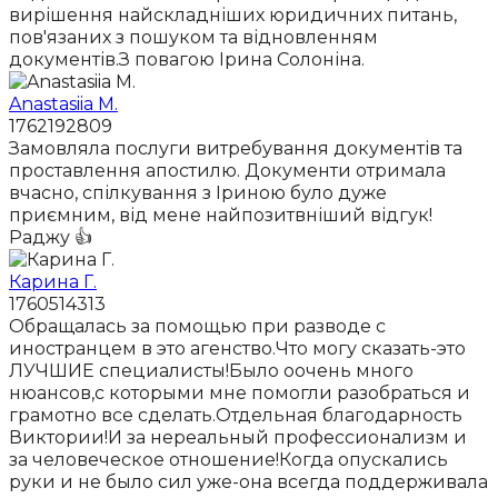
вирішення найскладніших юридичних питань,
пов'язаних з пошуком та відновленням
документів.З повагою Ірина Солоніна.
Anastasiia M.
1762192809
Замовляла послуги витребування документів та
проставлення апостилю. Документи отримала
вчасно, спілкування з Іриною було дуже
приємним, від мене найпозитвніший відгук!
Раджу 👍
Карина Г.
1760514313
Обращалась за помощью при разводе с
иностранцем в это агенство.Что могу сказать-это
ЛУЧШИЕ специалисты!Было оочень много
нюансов,с которыми мне помогли разобраться и
грамотно все сделать.Отдельная благодарность
Виктории!И за нереальный профессионализм и
за человеческое отношение!Когда опускались
руки и не было сил уже-она всегда поддерживала