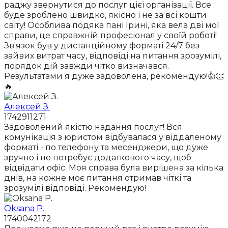
раджу звернутися до послуг цієї організації. Все
буде зроблено швидко, якісно і не за всі кошти
світу! Особлива подяка пані Ірині, яка вела дві мої
справи, це справжній професіонал у своїй роботі!
Зв'язок був у дистанційному форматі 24/7 без
зайвих витрат часу, відповіді на питання зрозумілі,
порядок дій завжди чітко визначався.
Результатами я дуже задоволена, рекомендую!👍👏
🔥
Алексей З.
1742911271
Задоволений якістю надання послуг! Вся
комунікація з юристом відбувалася у віддаленому
форматі - по телефону та месенджери, що дуже
зручно і не потребує додаткового часу, щоб
відвідати офіс. Моя справа була вирішена за кілька
днів, на кожне моє питання отримав чіткі та
зрозумілі відповіді. Рекомендую!
Oksana P.
1740042172