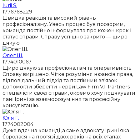
Iurii S.
1776768229
Швидка реакція та високий рівень
професіоналізму. Увесь процес був прозорим,
команда постійно інформувала про кожен крок і
статус справи. Справу успішно закрито — щиро
дякую!
Олег Ш.
1774010067
Щиро дякую за професіоналізм та оперативність.
Справу вирішено. Чітке розуміння нюансів права,
відповідальний підхід та постійний зв'язок
допомогли зберегти нерви.Law Firm V.I. Partners
спеціалісти своєї справи, окремо хочу подякувати
пані Ірині за взаєморозуміння та професійну
консультацію.
Юля Г.
1774002004
Дуже вдячна команді ,а саме адвокату Ірині яка
боролася на протязі двох років на всіх етапах