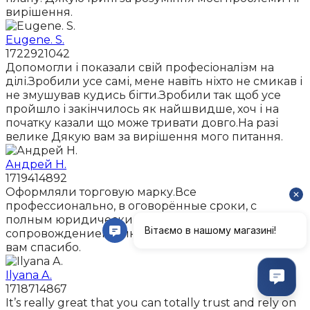
вирішення.
Eugene. S.
1722921042
Допомогли і показали свій професіоналізм на
ділі.Зробили усе самі, мене навіть ніхто не смикав і
не змушував кудись бігти.Зробили так щоб усе
пройшло і закінчилось як найшвидше, хоч і на
початку казали що може тривати довго.На разі
велике Дякую вам за вирішення мого питання.
Андрей Н.
1719414892
Оформляли торговую марку.Все
профессионально, в оговорённые сроки, с
полным юридическим
сопровождением.Виктория, Ирина - искренне
вам спасибо.
Ilyana A.
1718714867
It’s really great that you can totally trust and rely on