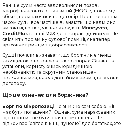
Раніше суди часто задовольняли позови
мікрофінансових організацій (МФО) у повному
обсязі, посилаючись на договір. Проте, останнім
часом суди все частіше визнають, що надмірно
високі відсотки, які нараховують
Moneyveo
,
CreditPlus
та інші МФО, є несправедливими. Це
свідчить про зміну судової позиції, яка тепер
враховує принцип добросовісності.
Судді почали визнавати, що боржник є менш
захищеною стороною в таких спорах. Фінансові
установи, користуючись юридичною
необізнаністю та скрутним становищем
позичальника, нав’язують йому невигідні умови
договору.
Що це означає для боржника?
Борг по мікропозиці
не зникне сам собою. Він
має бути погашений. Однак, сума нарахованих
відсотків може бути значно зменшена. Це
відкриває “світло в кінці тунелю” для багатьох, хто