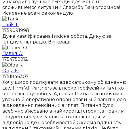
и находила лучшие выходы для меня из
сложившейся ситуации.Спасибо Вам огромное!
Искренне всем рекомендую.
Tarik T.
1759091998
Дуже кваліфікована і якісна робота. Дякую за
плідну співпрацю. Ви кращі.
Павел О.
1754759912
Olga K.
1751846307
Хочу щиро подякувати адвокатському обʼєднанню
Law Firm V.I. Partners за високопрофесійну та чітко
організовану роботу. Адвокат Ірина та її помічник
уважно й оперативно опрацювали мій запит щодо
відновлення пенсійних виплат. Питання було
всебічно зʼясовано в найкоротші строки, з повним
зануренням у ситуацію та готовністю діяти
відповідно до її особливостей.Окрема вдячність
за людяний, тактовний і чуйний підхід. Це було