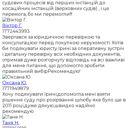
судових процесів від перших інстанцій до
косаційних інстанцій (верховних судів) , і це
перемога, бо ми перемогли!!!
Віктор Г.
1772443993
Звертався за юридичною перевіркою та
консультацією перед покупкою нерухомості. Хотів
би подякувати юристу Ірині за оперативну зустріч
і детальну перевірку всіх необхідних документів,
отримав дуже розгорнуту відповідь на всі важливі
для мене питання, що допомогло зробити
правильний вибірРекомендую!
Оксана Ю.
1771949879
Хочу подякувати Ірині,допомогла мені взяти
рішення суду про розірвання шлюбу яке було ще в
2011 році,дуже дякую,швидко надійно
рекомендую
Таня Н.