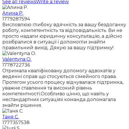
See all reviews
Write a review
Алина Р.
1779287594
Висловлюю глибоку вдячність за вашу бездоганну
роботу, компетентність та відповідальність. Ви не
просто надали юридичну консультацію, а дійсно
розібралися в ситуації і допомогли знайти
правильний вихід. Дякую за вашу підтримку!
Valentyna O.
1778722736
Отримала кваліфіковану допомогу адвокатів у
веденні справ що стосуються сімейного права.
Протягом усього процесу відчувалася підтримка,
уважне ставлення та високий рівень
компетентності.Особливо цінно, що навіть у
нестандартних ситуаціях команда допомагала
знайти рішення.
Таня С.
1777357538