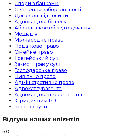
Спори з банками
Стягнення заборгованості
Договірні відносини
Адвокат для бізнесу
Абoнентское обслуговування
Медіація
Міжнародне право
Податкове право
Сімейне право
Третейський суд
Захист прав у суді
Господарське право
Цивільне право
Адміністративне право
Адвокат турагента
Адвокат для переселенців
Юридичний PR
Інші послуги
Відгуки наших клієнтів
5.0