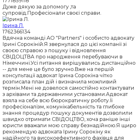
1771859118
Дуже дякую за допомогу ,та
супровід.Професіонали своєї справи.
Ірина Л.
1762366134
Вдячна команді АО "Partners" і особисто адвокату
Ірині Сорокіній.Я звернулася до цієї компанії зі
своєю справою з пошуку і відновлення
СВІДОЦТВА про народження перебуваючи в
Німеччині.Усі питання вирішувались дистанційно
-- для мене це було зручно.Вже на першій
консультації адвокат Ірина Сорокіна чітко
розписала план дій і визначила можливий
термін.Мені не довелося самостійно контактувати
з архівами та державними установами.Адвокат
взяла на себе всю бюрократичну роботу.Її
професіоналізм, комунікабельність та глибоке
знання процедур пошуку документів дозволили
швидко отримати СВІДОЦТВО, хоча раніше інші
юристи вважали мою справу безнадійною.Я щиро
рекомендую адвоката Ірину Сорокіну як
надійного та високоефективного фахівця для