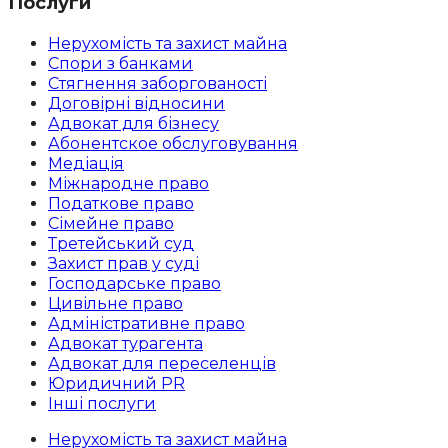
Послуги
Нерухомість та захист майна
Спори з банками
Стягнення заборгованості
Договірні відносини
Адвокат для бізнесу
Абoнентское обслуговування
Медіація
Міжнародне право
Податкове право
Сімейне право
Третейський суд
Захист прав у суді
Господарське право
Цивільне право
Адміністративне право
Адвокат турагента
Адвокат для переселенців
Юридичний PR
Інші послуги
Нерухомість та захист майна