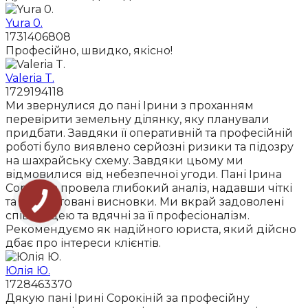
Yura 0.
1731406808
Професійно, швидко, якісно!
Valeria T.
1729194118
Ми звернулися до пані Ірини з проханням
перевірити земельну ділянку, яку планували
придбати. Завдяки її оперативній та професійній
роботі було виявлено серйозні ризики та підозру
на шахрайську схему. Завдяки цьому ми
відмовилися від небезпечної угоди. Пані Ірина
Сорокіна провела глибокий аналіз, надавши чіткі
та обґрунтовані висновки. Ми вкрай задоволені
співпрацею та вдячні за її професіоналізм.
Рекомендуємо як надійного юриста, який дійсно
дбає про інтереси клієнтів.
Юлія Ю.
1728463370
Дякую пані Ірині Сорокіній за професійну