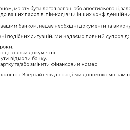
оном, мають бути легалізовані або апостильовані, за
до ваших паролів, пін-кодів чи інших конфіденційних
 вашим банком, надає необхідні документи та виконує
нні подібних ситуацій. Ми надаємо повний супровід:
роки.
підготовки документів.
нути відмови банку.
ртку та/або змінити фінансовий номер.
х коштів. Звертайтесь до нас, і ми допоможемо вам 