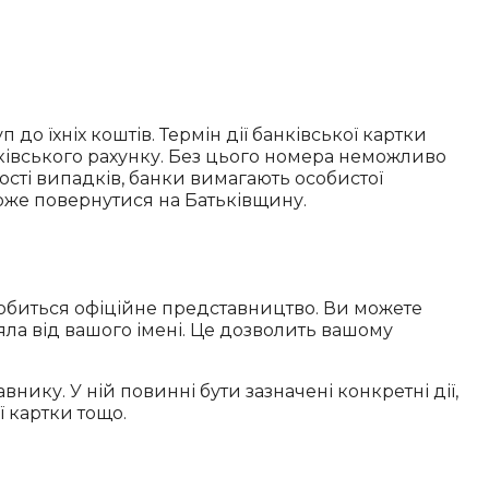
о їхніх коштів. Термін дії банківської картки
ківського рахунку. Без цього номера неможливо
ості випадків, банки вимагають особистої
може повернутися на Батьківщину.
добиться офіційне представництво. Ви можете
діяла від вашого імені. Це дозволить вашому
нику. У ній повинні бути зазначені конкретні дії,
ї картки тощо.