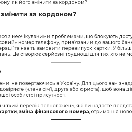
 змінити за кордоном?
ся з неочікуваними проблемами, що блокують доступ д
нсовий» номер телефону, прив’язаний до вашого бан
ції та навіть замовити перевипуск картки. У більш
тань. Це створює серйозні труднощі для тих, хто не 
о
еми, не повертаючись в Україну. Для цього вам зна
 довіряєте (члена сім’ї, друга або юриста), щоб вона 
шої особистої присутності.
чіткий перелік повноважень, які ви надаєте представ
картки
,
зміна фінансового номера
, отримання ново