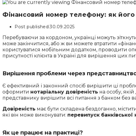
Фінансовий номер телефону: як його
Post published:
30.09.2025
Перебуваючи за кордоном, українці можуть зіткнути
може закінчитися, або ж ви можете втратити «фіна
користуватися мобільним додатком, проводити опера
присутності клієнта в Україні для вирішення цих пи
Вирішення проблеми через представництв
Є ефективний і законний спосіб вирішити ці пробл
оформити
нотаріальну довіреність
на особу, якій
представнику вирішити всі питання з банком без ва
Довіреність
має бути складена бездоганно, містити 
які він може виконувати:
перевипуск банківської 
Як це працює на практиці?