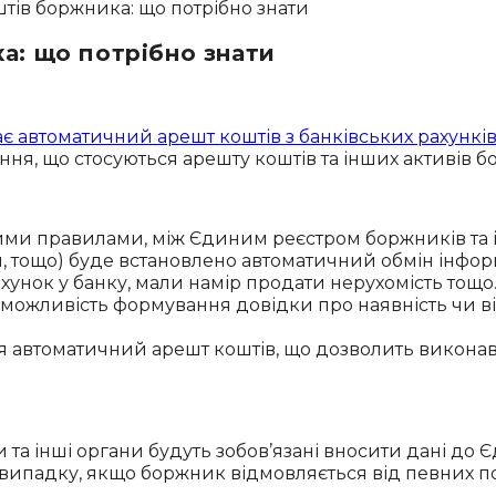
а: що потрібно знати
є автоматичний арешт коштів з банківських рахункі
ня, що стосуються арешту коштів та інших активів б
ими правилами, між Єдиним реєстром боржників та
, тощо) буде встановлено автоматичний обмін інфор
унок у банку, мали намір продати нерухомість тощо
можливість формування довідки про наявність чи від
 автоматичний арешт коштів, що дозволить викона
ки та інші органи будуть зобов’язані вносити дані д
 випадку, якщо боржник відмовляється від певних по