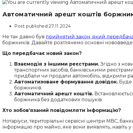
Автоматичний арешт коштів боржник
Post published:
27.11.2024
Не так давно був
прийнятий закон, який передбача
боржників. Давайте розглянемо основні нововведен
Що передбачає новий закон?
Взаємодія з іншими реєстрами.
Згідно з нов
транспортних засобів, банківськими реєстрами
придбали чи продали автомобіль, відкрили рах
Автоматизоване формування довідок.
Буде 
боржників.
Автоматичний арешт коштів.
Встановлюється
боржника без додаткових пошуків.
Хто зобов’язаний повідомляти інформацію?
Нотаріуси, територіальні сервісні центри МВС, бан
інформацію про майно, яке вони виявлять, навіть у