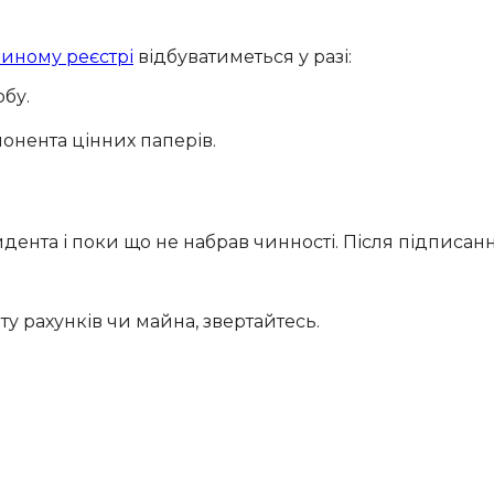
иному реєстрі
відбуватиметься у разі:
бу.
понента цінних паперів.
ента і поки що не набрав чинності. Після підписання
 рахунків чи майна, звертайтесь.