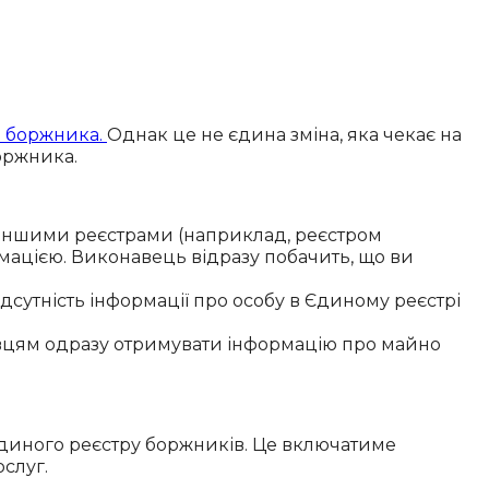
в боржника.
Однак це не єдина зміна, яка чекає на
оржника.
 іншими реєстрами (наприклад, реєстром
мацією. Виконавець відразу побачить, що ви
.
сутність інформації про особу в Єдиному реєстрі
вцям одразу отримувати інформацію про майно
о Єдиного реєстру боржників. Це включатиме
слуг.