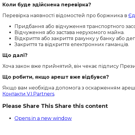
Коли буде здійснена перевірка?
Перевірка наявності відомостей про боржника в
Єд
Придбання або відчуження транспортного засо
Відчуження або застава нерухомого майна.
Відкриття або закриття рахунку у банку або де
Закриття та відкриття електронних гаманців.
Що далі?
Хоча закон вже прийнятий, він чекає підпису Презид
Що робити, якщо арешт вже відбувся?
Якщо вам необхідна допомога з оскарженням арешту
Контакти V.I.Partners
.
Please Share This
Share this content
Opens in a new window