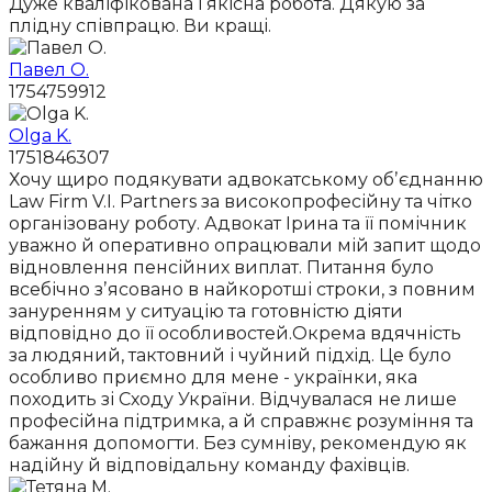
Дуже кваліфікована і якісна робота. Дякую за
плідну співпрацю. Ви кращі.
Павел О.
1754759912
Olga K.
1751846307
Хочу щиро подякувати адвокатському обʼєднанню
Law Firm V.I. Partners за високопрофесійну та чітко
організовану роботу. Адвокат Ірина та її помічник
уважно й оперативно опрацювали мій запит щодо
відновлення пенсійних виплат. Питання було
всебічно зʼясовано в найкоротші строки, з повним
зануренням у ситуацію та готовністю діяти
відповідно до її особливостей.Окрема вдячність
за людяний, тактовний і чуйний підхід. Це було
особливо приємно для мене - українки, яка
походить зі Сходу України. Відчувалася не лише
професійна підтримка, а й справжнє розуміння та
бажання допомогти. Без сумніву, рекомендую як
надійну й відповідальну команду фахівців.