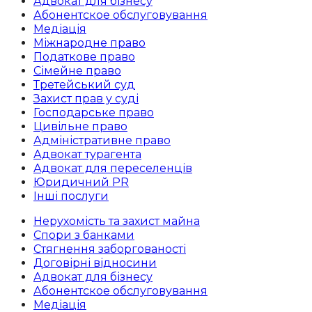
Адвокат для бізнесу
Абoнентское обслуговування
Медіація
Міжнародне право
Податкове право
Сімейне право
Третейський суд
Захист прав у суді
Господарське право
Цивільне право
Адміністративне право
Адвокат турагента
Адвокат для переселенців
Юридичний PR
Інші послуги
Нерухомість та захист майна
Спори з банками
Стягнення заборгованості
Договірні відносини
Адвокат для бізнесу
Абoнентское обслуговування
Медіація