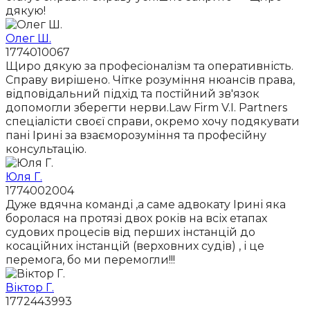
дякую!
Олег Ш.
1774010067
Щиро дякую за професіоналізм та оперативність.
Справу вирішено. Чітке розуміння нюансів права,
відповідальний підхід та постійний зв'язок
допомогли зберегти нерви.Law Firm V.I. Partners
спеціалісти своєї справи, окремо хочу подякувати
пані Ірині за взаєморозуміння та професійну
консультацію.
Юля Г.
1774002004
Дуже вдячна команді ,а саме адвокату Ірині яка
боролася на протязі двох років на всіх етапах
судових процесів від перших інстанцій до
косаційних інстанцій (верховних судів) , і це
перемога, бо ми перемогли!!!
Віктор Г.
1772443993