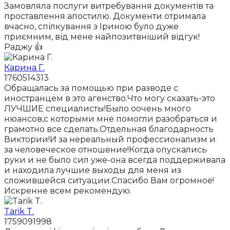
Замовляла послуги витребування документів та
проставлення апостилю. Документи отримала
вчасно, спілкування з Іриною було дуже
приємним, від мене найпозитвніший відгук!
Раджу 👍
Карина Г.
1760514313
Обращалась за помощью при разводе с
иностранцем в это агенство.Что могу сказать-это
ЛУЧШИЕ специалисты!Было оочень много
нюансов,с которыми мне помогли разобраться и
грамотно все сделать.Отдельная благодарность
Виктории!И за нереальный профессионализм и
за человеческое отношение!Когда опускались
руки и не было сил уже-она всегда поддерживала
и находила лучшие выходы для меня из
сложившейся ситуации.Спасибо Вам огромное!
Искренне всем рекомендую.
Tarik T.
1759091998