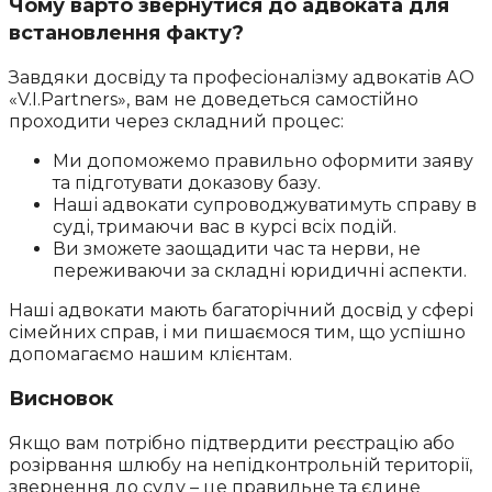
Чому варто звернутися до адвоката для
встановлення факту?
Завдяки досвіду та професіоналізму адвокатів АО
«V.I.Partners», вам не доведеться самостійно
проходити через складний процес:
Ми допоможемо правильно оформити заяву
та підготувати доказову базу.
Наші адвокати супроводжуватимуть справу в
суді, тримаючи вас в курсі всіх подій.
Ви зможете заощадити час та нерви, не
переживаючи за складні юридичні аспекти.
Наші адвокати мають багаторічний досвід у сфері
сімейних справ, і ми пишаємося тим, що успішно
допомагаємо нашим клієнтам.
Висновок
Якщо вам потрібно підтвердити реєстрацію або
розірвання шлюбу на непідконтрольній території,
звернення до суду – це правильне та єдине