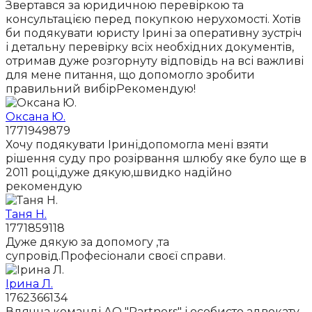
Звертався за юридичною перевіркою та
консультацією перед покупкою нерухомості. Хотів
би подякувати юристу Ірині за оперативну зустріч
і детальну перевірку всіх необхідних документів,
отримав дуже розгорнуту відповідь на всі важливі
для мене питання, що допомогло зробити
правильний вибірРекомендую!
Оксана Ю.
1771949879
Хочу подякувати Ірині,допомогла мені взяти
рішення суду про розірвання шлюбу яке було ще в
2011 році,дуже дякую,швидко надійно
рекомендую
Таня Н.
1771859118
Дуже дякую за допомогу ,та
супровід.Професіонали своєї справи.
Ірина Л.
1762366134
Вдячна команді АО "Partners" і особисто адвокату