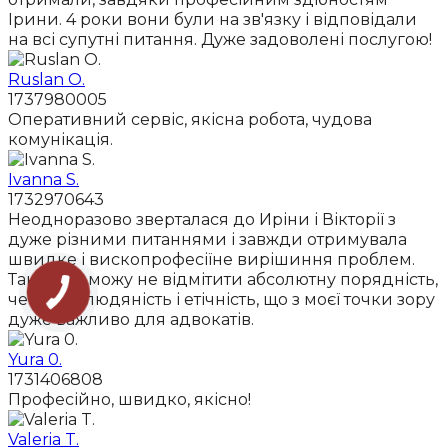
Ірини. 4 роки вони були на зв'язку і відповідали
на всі супутні питання. Дуже задоволені послугою!
Ruslan O.
1737980005
Оперативний сервіс, якісна робота, чудова
комунікація.
Ivanna S.
1732970643
Неодноразово зверталася до Иріни і Вікторії з
дуже різними питаннями і завжди отримувала
швидке і вископрофесіїне вирішиння проблем.
Також не можу не відмітити абсолютну порядність,
чесність, людяність і етічність, що з моєї точки зору
дуже важливо для адвокатів.
Yura 0.
1731406808
Професійно, швидко, якісно!
Valeria T.