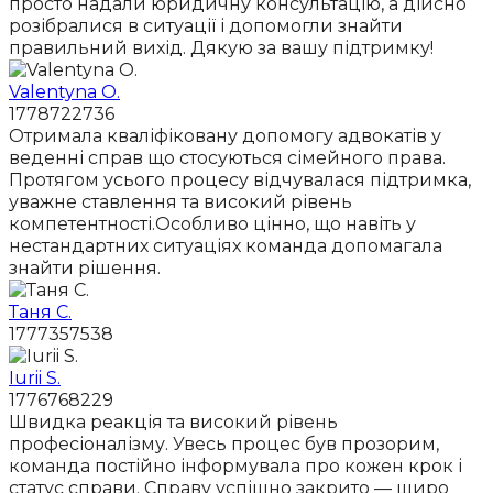
просто надали юридичну консультацію, а дійсно
розібралися в ситуації і допомогли знайти
правильний вихід. Дякую за вашу підтримку!
Valentyna O.
1778722736
Отримала кваліфіковану допомогу адвокатів у
веденні справ що стосуються сімейного права.
Протягом усього процесу відчувалася підтримка,
уважне ставлення та високий рівень
компетентності.Особливо цінно, що навіть у
нестандартних ситуаціях команда допомагала
знайти рішення.
Таня С.
1777357538
Iurii S.
1776768229
Швидка реакція та високий рівень
професіоналізму. Увесь процес був прозорим,
команда постійно інформувала про кожен крок і
статус справи. Справу успішно закрито — щиро