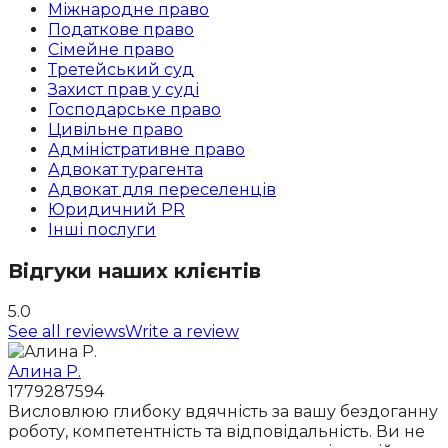
Міжнародне право
Податкове право
Сімейне право
Третейський суд
Захист прав у суді
Господарське право
Цивільне право
Адміністративне право
Адвокат турагента
Адвокат для переселенців
Юридичний PR
Інші послуги
Відгуки наших клієнтів
5.0
See all reviews
Write a review
Алина Р.
1779287594
Висловлюю глибоку вдячність за вашу бездоганну
роботу, компетентність та відповідальність. Ви не