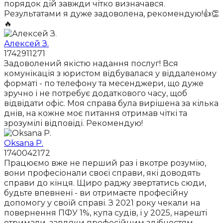
порядок дій завжди чітко визначався.
Результатами я дуже задоволена, рекомендую!👍👏
🔥
Алексей З.
1742911271
Задоволений якістю надання послуг! Вся
комунікація з юристом відбувалася у віддаленому
форматі - по телефону та месенджери, що дуже
зручно і не потребує додаткового часу, щоб
відвідати офіс. Моя справа була вирішена за кілька
днів, на кожне моє питання отримав чіткі та
зрозумілі відповіді. Рекомендую!
Oksana P.
1740042172
Працюємо вже не перший раз і вкотре розумію,
вони професіонали своєї справи, які доводять
справи до кінця. Щиро раджу звертатись сюди,
будьте впевнені - ви отримаєте професійну
допомогу у своїй справі. З 2021 року чекали на
повернення ПФУ 1%, купа судів, і у 2025, нарешті
отримали, завдяки професійним здібностям