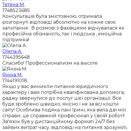
Тетяна М.
1748523685
Консультація була змістовною, отримала
розгорнуті відповіді абсолютно на кожне своє
запитання . В розмові з фахівцями відчувалася як
професійна обізнаність, так і людська , емоційна
підтримка!
Olena A.
1744395648
Спасибо! Профессионализм на высоте
Яніна М.
1744191018
Якщо у вас виникли питання юридичного
характеру і вам потрібна кваліфікована допомога,
раджу звернутися до послуг цієї організації. Все
буде зроблено швидко, якісно і не за всі кошти
світу! Особлива подяка пані Ірині, яка вела дві мої
справи, це справжній професіонал у своїй роботі!
Зв'язок був у дистанційному форматі 24/7 без
зайвих витрат часу, відповіді на питання зрозумілі,