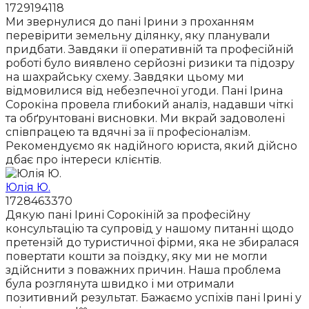
1729194118
Ми звернулися до пані Ірини з проханням
перевірити земельну ділянку, яку планували
придбати. Завдяки її оперативній та професійній
роботі було виявлено серйозні ризики та підозру
на шахрайську схему. Завдяки цьому ми
відмовилися від небезпечної угоди. Пані Ірина
Сорокіна провела глибокий аналіз, надавши чіткі
та обґрунтовані висновки. Ми вкрай задоволені
співпрацею та вдячні за її професіоналізм.
Рекомендуємо як надійного юриста, який дійсно
дбає про інтереси клієнтів.
Юлія Ю.
1728463370
Дякую пані Ірині Сорокіній за професійну
консультацію та супровід у нашому питанні щодо
претензій до туристичної фірми, яка не збиралася
повертати кошти за поїздку, яку ми не могли
здійснити з поважних причин. Наша проблема
була розглянута швидко і ми отримали
позитивний результат. Бажаємо успіхів пані Ірині у