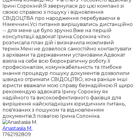
Ірині Сорокіній.Я звернулася до цієї компанії зі
своєю справою з пошуку і відновлення
СВІДОЦТВА про народження перебуваючи в
Німеччині.Усі питання вирішувались дистанційно
-- для мене це було зручно.Вже на першій
консультації адвокат Ірина Сорокіна чітко
розписала план дій і визначила можливий
термін.Мені не довелося самостійно контактувати
з архівами та державними установами.Адвокат
взяла на себе всю бюрократичну роботу.Її
професіоналізм, комунікабельність та глибоке
знання процедур пошуку документів дозволили
швидко отримати СВІДОЦТВО, хоча раніше інші
юристи вважали мою справу безнадійною.Я щиро
рекомендую адвоката Ірину Сорокіну як
надійного та високоефективного фахівця для
вирішення найскладніших юридичних питань,
пов'язаних з пошуком та відновленням
документів.З повагою Ірина Солоніна.
Anastasiia M.
1762192809