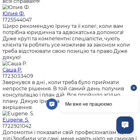
всіх справах!🫶
Юлия Ф.
1725544047
Щиро рекомендую Ірину та її колег, коли вам
потрібна юридична та адвокатська допомога!
Дуже круті та компетентні спеціалісти, чують
клієнта та роблять усе можливе за законом коли
треба відстоювати свою позицію та право.Дуже
дякую!
Саша Р.
1723033409
Звернувся в дні , коли треба було приймати
непросте рішення. В той самий день получив
консультацію і план дій. Все пройшло згідно
плану. Дякую Ірині за розуміння моєї проблеми і її
вирішення.
Eugene. S.
1722921042
Допомогли і показали свій професіоналізм на
ділі.Зробили усе самі, мене навіть ніхто не смикав і