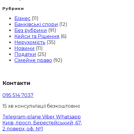
Рубрики
Бізнес
(11)
Банківські спори
(12)
Без рубрики
(91)
Кейси та Рішення
(6)
Нерухомість
(35)
Новини
(11)
Податки
(25)
Сімейне право
(92)
Контакти
095 514 7037
15 хв консультації безкоштовно
Telegram-plane
Viber
Whatsapp
Київ, просп. Берестейський, 67,
2 поверх, оф. №1