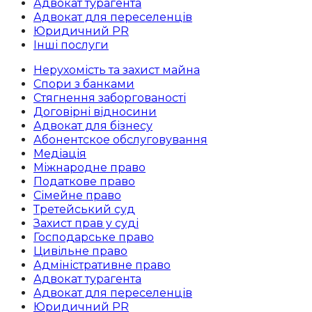
Адвокат турагента
Адвокат для переселенців
Юридичний PR
Інші послуги
Нерухомість та захист майна
Спори з банками
Стягнення заборгованості
Договірні відносини
Адвокат для бізнесу
Абoнентское обслуговування
Медіація
Міжнародне право
Податкове право
Сімейне право
Третейський суд
Захист прав у суді
Господарське право
Цивільне право
Адміністративне право
Адвокат турагента
Адвокат для переселенців
Юридичний PR