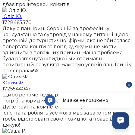
дбає про інтереси клієнтів.
Юлія Ю.
1728463370
Дякую пані Ірині Сорокіній за професійну
консультацію та супровід у нашому питанні щодо
претензій до туристичної фірми, яка не збиралася
повертати кошти за поїздку, яку ми не могли
здійснити з поважних причин. Наша проблема
була розглянута швидко і ми отримали
позитивний результат. Бажаємо успіхів пані Ірині у
всіх справах!🫶
Юлия Ф.
1725544047
Щиро рекомендую Ірину та її колег, коли вам
потрібна юридична та адвокатська допомога!
Дуже круті та компетентні спеціалісти, чують
клієнта та роблять усе можливе за законом коли
треба відстоювати свою позицію та право.Дуже
дякую!