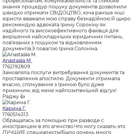
професіоналізм, комунікабельність та глибоке
знання процедур пошуку документів дозволили
швидко отримати СВІДОЦТВО, хоча раніше інші
юристи вважали мою справу безнадійною.Я щиро
рекомендую адвоката Ірину Сорокіну як
надійного та високоефективного фахівця для
вирішення найскладніших юридичних питань,
пов'язаних з пошуком та відновленням
документів.З повагою Ірина Солоніна.
Anastasiia M.
1762192809
Замовляла послуги витребування документів та
проставлення апостилю. Документи отримала
вчасно, спілкування з Іриною було дуже
приємним, від мене найпозитвніший відгук!
Раджу 👍
Карина Г.
1760514313
Обращалась за помощью при разводе с
иностранцем в это агенство.Что могу сказать-это
ЛУЧШИЕ специалисты!Было оочень много