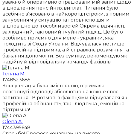
уважно й оперативно опрацювали мій запит щодо
відновлення пенсійних виплат. Питання було
всебічно зʼясовано в найкоротші строки, з повним
зануренням у ситуацію та готовністю діяти
відповідно до її особливостей.Окрема вдячність
за людяний, тактовний і чуйний підхід. Це було
особливо приємно для мене - українки, яка
походить зі Сходу України. Відчувалася не лише
професійна підтримка, а й справжнє розуміння та
бажання допомогти. Без сумніву, рекомендую як
надійну й відповідальну команду фахівців.
Тетяна М.
1748523685
Консультація була змістовною, отримала
розгорнуті відповіді абсолютно на кожне своє
запитання . В розмові з фахівцями відчувалася як
професійна обізнаність, так і людська , емоційна
підтримка!
Olena A.
1744395648
Спасибо! Профессионализм на высоте