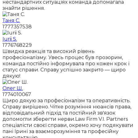
нестандартних ситуаціях команда допомагала
знайти рішення.
Таня С.
1777357538
Iurii S.
1776768229
Швидка реакція та високий рівень
професіоналізму. Увесь процес був прозорим,
команда постійно інформувала про кожен крок і
статус справи. Справу успішно закрито — щиро
дякую!
Олег Ш.
1774010067
Щиро дякую за професіоналізм та оперативність.
Справу вирішено. Чітке розуміння нюансів права,
відповідальний підхід та постійний зв'язок
допомогли зберегти нерви.Law Firm V.I. Partners
спеціалісти своєї справи, окремо хочу подякувати
пані Ірині за взаєморозуміння та професійну
консультацію.