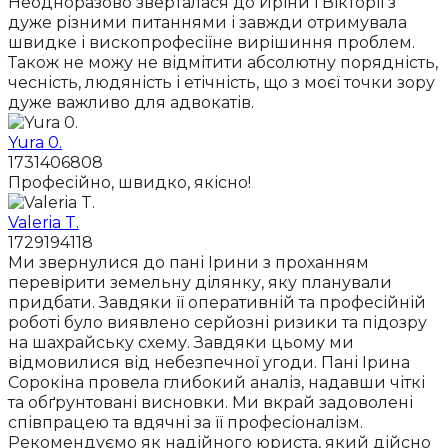
Неодноразово зверталася до Иріни і Вікторії з
дуже різними питаннями і завжди отримувала
швидке і вископрофесіїне вирішиння проблем.
Також не можу не відмітити абсолютну порядність,
чесність, людяність і етічність, що з моєї точки зору
дуже важливо для адвокатів.
Yura 0.
1731406808
Професійно, швидко, якісно!
Valeria T.
1729194118
Ми звернулися до пані Ірини з проханням
перевірити земельну ділянку, яку планували
придбати. Завдяки її оперативній та професійній
роботі було виявлено серйозні ризики та підозру
на шахрайську схему. Завдяки цьому ми
відмовилися від небезпечної угоди. Пані Ірина
Сорокіна провела глибокий аналіз, надавши чіткі
та обґрунтовані висновки. Ми вкрай задоволені
співпрацею та вдячні за її професіоналізм.
Рекомендуємо як надійного юриста, який дійсно