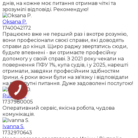
днів, на кожне моє питання отримав чіткі та
зрозумілі відповіді. Рекомендую!
Oksana P.
1740042172
Працюємо вже не перший раз і вкотре розумію,
вони професіонали своєї справи, які доводять
справи до кінця. Щиро раджу звертатись сюди,
будьте впевнені - ви отримаєте професійну
допомогу у своїй справі. З 2021 року чекали на
повернення ПФУ 1%, купа судів, і у 2025, нарешті
отримали, завдяки професійним здібностям
Ірини. 4 роки вони були на зв'язку і відповідали
на всі супутні питання. Дуже задоволені послугою!
Ruslan O.
1737980005
Оперативний сервіс, якісна робота, чудова
комунікація.
Ivanna S.
1732970643