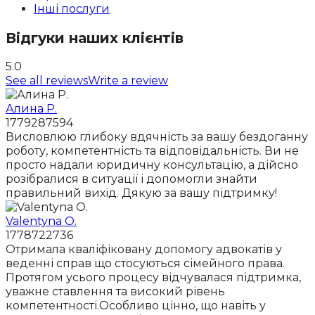
Інші послуги
Відгуки наших клієнтів
5.0
See all reviews
Write a review
Алина Р.
1779287594
Висловлюю глибоку вдячність за вашу бездоганну
роботу, компетентність та відповідальність. Ви не
просто надали юридичну консультацію, а дійсно
розібралися в ситуації і допомогли знайти
правильний вихід. Дякую за вашу підтримку!
Valentyna O.
1778722736
Отримала кваліфіковану допомогу адвокатів у
веденні справ що стосуються сімейного права.
Протягом усього процесу відчувалася підтримка,
уважне ставлення та високий рівень
компетентності.Особливо цінно, що навіть у