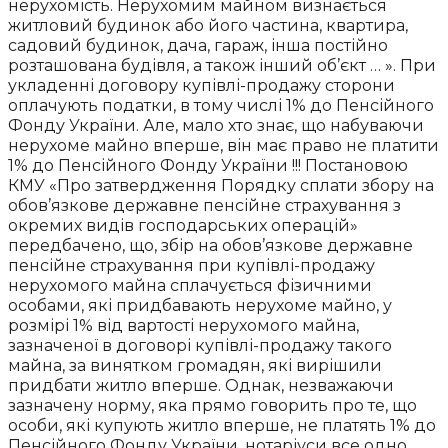
нерухомість. Нерухомим майном визнається
житловий будинок або його частина, квартира,
садовий будинок, дача, гараж, інша постійно
розташована будівля, а також інший об’єкт … ». При
укладенні договору купівлі-продажу сторони
оплачують податки, в тому числі 1% до Пенсійного
Фонду України. Але, мало хто знає, що набуваючи
нерухоме майно вперше, він має право не платити
1% до Пенсійного Фонду України !!! Постановою
КМУ «Про затвердження Порядку сплати збору на
обов’язкове державне пенсійне страхування з
окремих видів господарських операцій»
передбачено, що, збір на обов’язкове державне
пенсійне страхування при купівлі-продажу
нерухомого майна сплачується фізичними
особами, які придбавають нерухоме майно, у
розмірі 1% від вартості нерухомого майна,
зазначеної в договорі купівлі-продажу такого
майна, за винятком громадян, які вирішили
придбати житло вперше. Однак, незважаючи
зазначену норму, яка прямо говорить про те, що
особи, які купують житло вперше, не платять 1% до
Пенсійного Фонду України, нотаріуси все одно