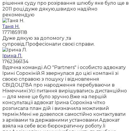
рішення суду про розірвання шлюбу яке було ще в
2011 році,дуже дякую,швидко надійно
рекомендую
Таня Н.
1771859118
Дуже дякую за допомогу ,та
супровід.Професіонали своєї справи.
Ірина Л.
1762366134
Вдячна команді АО "Partners" і особисто адвокату
Ірині Сорокіній.Я звернулася до цієї компанії зі
своєю справою з пошуку і відновлення
СВІДОЦТВА про народження перебуваючи в
Німеччині.Усі питання вирішувались дистанційно
-- для мене це було зручно.Вже на першій
консультації адвокат Ірина Сорокіна чітко
розписала план дій і визначила можливий
термін.Мені не довелося самостійно контактувати
з архівами та державними установами.Адвокат
взяла на себе всю бюрократичну роботу.Її