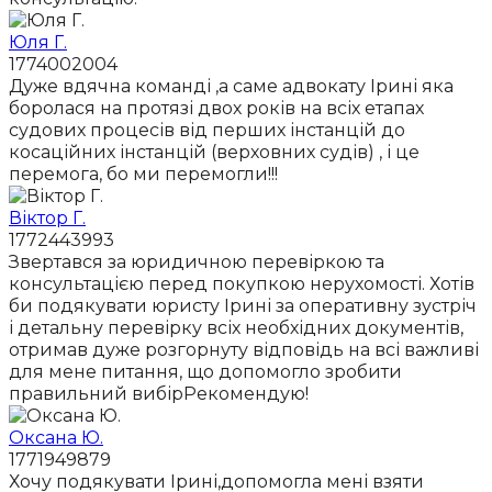
Юля Г.
1774002004
Дуже вдячна команді ,а саме адвокату Ірині яка
боролася на протязі двох років на всіх етапах
судових процесів від перших інстанцій до
косаційних інстанцій (верховних судів) , і це
перемога, бо ми перемогли!!!
Віктор Г.
1772443993
Звертався за юридичною перевіркою та
консультацією перед покупкою нерухомості. Хотів
би подякувати юристу Ірині за оперативну зустріч
і детальну перевірку всіх необхідних документів,
отримав дуже розгорнуту відповідь на всі важливі
для мене питання, що допомогло зробити
правильний вибірРекомендую!
Оксана Ю.
1771949879
Хочу подякувати Ірині,допомогла мені взяти