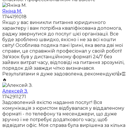
Яніна М.
1744191018
Якщо у вас виникли питання юридичного
характеру і вам потрібна кваліфікована допомога,
раджу звернутися до послуг цієї організації. Все
буде зроблено швидко, якісно і не за всі кошти
світу! Особлива подяка пані Ірині, яка вела дві мої
справи, це справжній професіонал у своїй роботі!
Зв'язок був у дистанційному форматі 24/7 без
зайвих витрат часу, відповіді на питання зрозумілі,
порядок дій завжди чітко визначався.
Результатами я дуже задоволена, рекомендую!👍👏
🔥
Алексей З.
1742911271
Задоволений якістю надання послуг! Вся
комунікація з юристом відбувалася у віддаленому
форматі - по телефону та месенджери, що дуже
зручно і не потребує додаткового часу, щоб
відвідати офіс. Моя справа була вирішена за кілька