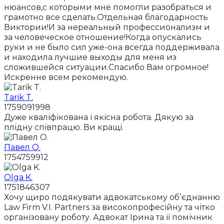
нюансов,с которыми мне помогли разобраться и
грамотно все сделать.Отдельная благодарность
Виктории!И за нереальный профессионализм и
за человеческое отношение!Когда опускались
руки и не было сил уже-она всегда поддерживала
и находила лучшие выходы для меня из
сложившейся ситуации.Спасибо Вам огромное!
Искренне всем рекомендую.
Tarik T.
1759091998
Дуже кваліфікована і якісна робота. Дякую за
плідну співпрацю. Ви кращі.
Павел О.
1754759912
Olga K.
1751846307
Хочу щиро подякувати адвокатському обʼєднанню
Law Firm V.I. Partners за високопрофесійну та чітко
організовану роботу. Адвокат Ірина та її помічник