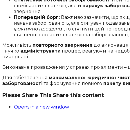
щомісячних платежів, але й
нарахує заборгов
звернення.
Попередній борг:
Важливо зазначити, що якщ
наявна заборгованість, але стягувач подав за
фактично прощена
), то стягнути цей попере
стягненні поточних платежів та заборгованост
Можливість
повторного звернення
до виконавця 
гнучко
адмініструвати
процес, реагуючи на недоб
вичерпані.
Виконавче провадження у справах про аліменти – 
Для забезпечення
максимальної юридичної чис
заборгованості
та формування повного
пакету ви
Please Share This
Share this content
Opens in a new window