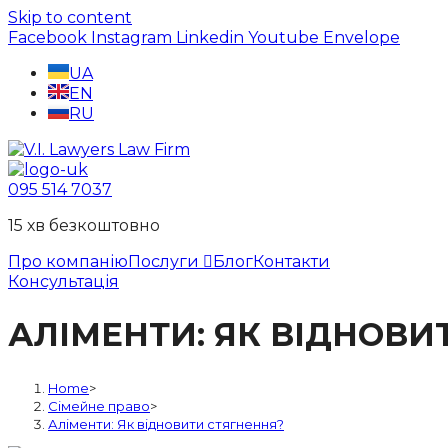
Skip to content
Facebook
Instagram
Linkedin
Youtube
Envelope
UA
EN
RU
095 514 7037
15 хв безкоштовно
Про компанію
Послуги
Блог
Контакти
Консультація
АЛІМЕНТИ: ЯК ВІДНОВИ
Home
>
Сімейне право
>
Аліменти: Як відновити стягнення?