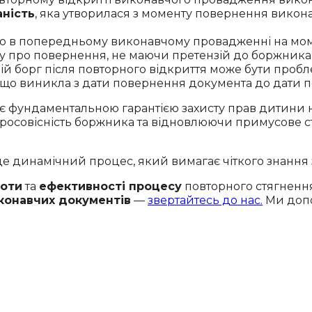
аність
, яка утворилася з моменту повернення викон
о в попередньому виконавчому провадженні на моме
яву про повернення, не маючи претензій до боржника 
дній борг після повторного відкриття може бути про
і, що виникла з дати повернення документа до дати 
є фундаментальною гарантією захисту прав дитини н
росовісність боржника та відновлюючи примусове ст
це динамічний процес, який вимагає чіткого знання
тоти
та
ефективності процесу
повторного стягнення
конавчих документів
—
звертайтесь до нас.
Ми допо