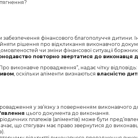
 забезпечення фінансового благополуччя дитини. Іно
рийняти рішення про відкликання виконавчого докум
омовленостей чи зміни фінансової ситуації боржник
онодавство повторно звертатися до виконавця д
“Про виконавче провадження”, надає чітку відповідь
тивом
, оскільки аліменти визнаються
власністю ди
вадження у зв’язку з поверненням виконавчого док
’явлення
цього документа до виконання.
ріодичних платежів (аліментів) може бути пред’яв
значає, що стягувач має право звернутися до викона
).
торному відкритті виконавчого провадження викон