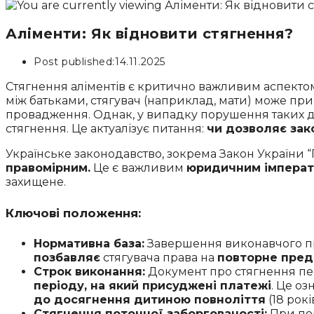
Аліменти: Як відновити стягнення?
Post published:
14.11.2025
Стягнення аліментів є критично важливим аспектом
між батьками, стягувач (наприклад, мати) може п
провадження. Однак, у випадку порушення таких д
стягнення. Це актуалізує питання:
чи дозволяє зак
Українське законодавство, зокрема Закон України 
правомірним.
Це є важливим
юридичним імпера
захищене.
Ключові положення:
Нормативна база:
Завершення виконавчого про
позбавляє
стягувача права на
повторне пред
Строк виконання:
Документ про стягнення пе
періоду, на який присуджені платежі
. Це о
до досягнення дитиною повноліття
(18 років
Стягнення поточної заборгованості:
При пов