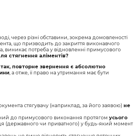
ді, через різні обставини, зокрема домовленості
ента, що призводить до закриття виконавчого
а, виникає потреба у відновленні примусового
ля стягнення аліментів?
:
так, повторне звернення є абсолютно
тини
, а отже, її право на утримання має бути
умента стягувачу (наприклад, за його заявою)
не
лений до примусового виконання протягом
усього
вця (державного чи приватного) у будь-який момент
авець не лише відновить стягнення поточних