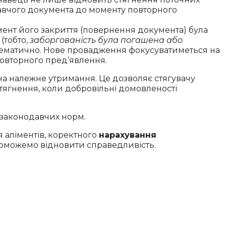
авчого документа до моменту повторного
нт його закриття (повернення документа) була
(тобто,
заборгованість була погашена або
блематично. Нове провадження фокусуватиметься на
повторного пред’явлення.
а належне утримання. Це дозволяє стягувачу
ягнення, коли добровільні домовленості
 законодавчих норм.
 аліментів, коректного
нарахування
можемо відновити справедливість.