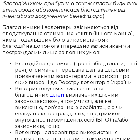
благодійником прибутку, а також сплати будь-якої
винагороди або компенсації благодійнику від
імені або за дорученням бенефіціара
).
Благодійники і волонтери звільняються від
оподаткування отриманих коштів (іншого майна),
яке в подальшому було використано як
благодійна допомога і передано захисникам чи
постраждалим лише за певних умов:
Благодійна допомога (гроші, збір, донати, інші
речі) отримана і передана далі за цільовим
призначенням волонтерами, відомості про
яких внесені до Реєстру волонтерів України;
Використовується виключно для
благодійних
цілей
визначених діючим
законодавством, в тому числі, але не
виключно, пов’язаних із реабілітацією чи
евакуацією постраждалих, з підтримкою
внутрішньо переміщених осіб (ВПО) та/або
захисників, тощо;
Волонтер надає звіт про використання
отриманих коштів разом з документальним