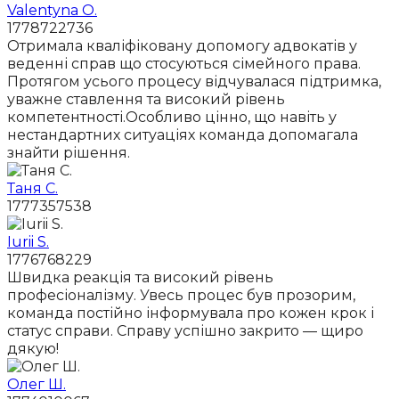
Valentyna O.
1778722736
Отримала кваліфіковану допомогу адвокатів у
веденні справ що стосуються сімейного права.
Протягом усього процесу відчувалася підтримка,
уважне ставлення та високий рівень
компетентності.Особливо цінно, що навіть у
нестандартних ситуаціях команда допомагала
знайти рішення.
Таня С.
1777357538
Iurii S.
1776768229
Швидка реакція та високий рівень
професіоналізму. Увесь процес був прозорим,
команда постійно інформувала про кожен крок і
статус справи. Справу успішно закрито — щиро
дякую!
Олег Ш.