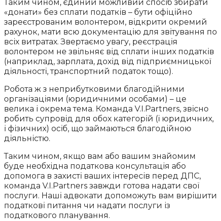
Таким чином, єдиний можливий спосіб збирати
«донати» без сплати податків – бути офіційно
зареєстрованим волонтером, відкрити окремий
рахунок, мати всю документацію для звітування по
всіх витратах. Звертаємо увагу, реєстрація
волонтером не звільняє від сплати інших податків
(наприклад, зарплата, дохід від підприємницької
діяльності, транспортний податок тощо).
Робота ж з неприбутковими благодійними
організаціями (юридичними особами) – це
велика і окрема тема. Команда V.I.Partners, звісно
робить супровід для обох категорій (і юридичних,
і фізичних) осіб, що займаються благодійною
діяльністю.
Таким чином, якщо вам або вашим знайомим
буде необхідна податкова консультація або
допомога в захисті ваших інтересів перед ДПС,
команда V.I.Partners завжди готова надати свої
послуги. Наші адвокати допоможуть вам вирішити
податкові питання чи надати послуги із
податкового планування.