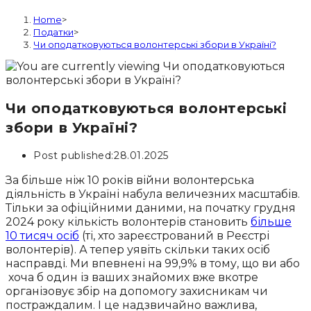
Home
>
Податки
>
Чи оподатковуються волонтерські збори в Україні?
Чи оподатковуються волонтерські
збори в Україні?
Post published:
28.01.2025
За більше ніж 10 років війни волонтерська
діяльність в Україні набула величезних масштабів.
Тільки за офіційними даними, на початку грудня
2024 року кількість волонтерів становить
більше
10 тисяч осіб
(ті, хто зареєстрований в Реєстрі
волонтерів). А тепер уявіть скільки таких осіб
насправді. Ми впевнені на 99,9% в тому, що ви або
хоча б один із ваших знайомих вже вкотре
організовує збір на допомогу захисникам чи
постраждалим. І це надзвичайно важлива,