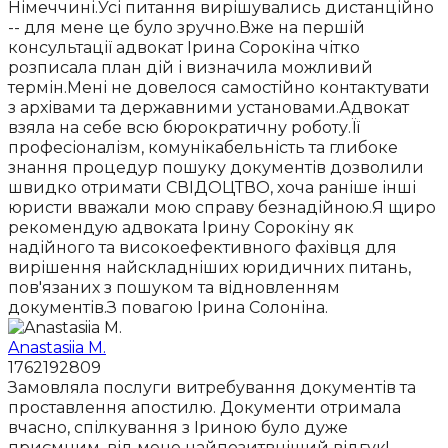
Німеччині.Усі питання вирішувались дистанційно
-- для мене це було зручно.Вже на першій
консультації адвокат Ірина Сорокіна чітко
розписала план дій і визначила можливий
термін.Мені не довелося самостійно контактувати
з архівами та державними установами.Адвокат
взяла на себе всю бюрократичну роботу.Її
професіоналізм, комунікабельність та глибоке
знання процедур пошуку документів дозволили
швидко отримати СВІДОЦТВО, хоча раніше інші
юристи вважали мою справу безнадійною.Я щиро
рекомендую адвоката Ірину Сорокіну як
надійного та високоефективного фахівця для
вирішення найскладніших юридичних питань,
пов'язаних з пошуком та відновленням
документів.З повагою Ірина Солоніна.
Anastasiia M.
1762192809
Замовляла послуги витребування документів та
проставлення апостилю. Документи отримала
вчасно, спілкування з Іриною було дуже
приємним, від мене найпозитвніший відгук!