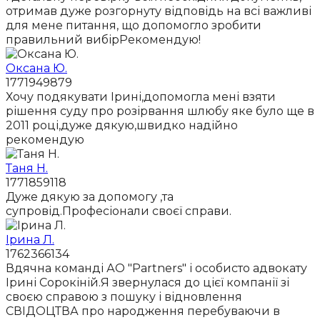
отримав дуже розгорнуту відповідь на всі важливі
для мене питання, що допомогло зробити
правильний вибірРекомендую!
Оксана Ю.
1771949879
Хочу подякувати Ірині,допомогла мені взяти
рішення суду про розірвання шлюбу яке було ще в
2011 році,дуже дякую,швидко надійно
рекомендую
Таня Н.
1771859118
Дуже дякую за допомогу ,та
супровід.Професіонали своєї справи.
Ірина Л.
1762366134
Вдячна команді АО "Partners" і особисто адвокату
Ірині Сорокіній.Я звернулася до цієї компанії зі
своєю справою з пошуку і відновлення
СВІДОЦТВА про народження перебуваючи в