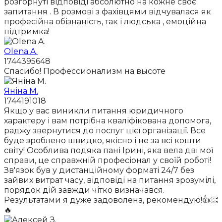
розгорнуті відповіді абсолютно на кожне своє
запитання . В розмові з фахівцями відчувалася як
професійна обізнаність, так і людська , емоційна
підтримка!
Olena A.
1744395648
Спасибо! Профессионализм на высоте
Яніна М.
1744191018
Якщо у вас виникли питання юридичного
характеру і вам потрібна кваліфікована допомога,
раджу звернутися до послуг цієї організації. Все
буде зроблено швидко, якісно і не за всі кошти
світу! Особлива подяка пані Ірині, яка вела дві мої
справи, це справжній професіонал у своїй роботі!
Зв'язок був у дистанційному форматі 24/7 без
зайвих витрат часу, відповіді на питання зрозумілі,
порядок дій завжди чітко визначався.
Результатами я дуже задоволена, рекомендую!👍👏
🔥