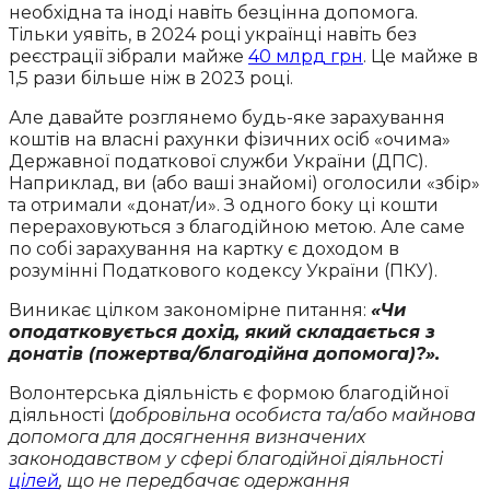
необхідна та іноді навіть безцінна допомога.
Тільки уявіть, в 2024 році українці навіть без
реєстрації зібрали майже
40 млрд грн
. Це майже в
1,5 рази більше ніж в 2023 році.
Але давайте розглянемо будь-яке зарахування
коштів на власні рахунки фізичних осіб «очима»
Державної податкової служби України (ДПС).
Наприклад, ви (або ваші знайомі) оголосили «збір»
та отримали «донат/и». З одного боку ці кошти
перераховуються з благодійною метою. Але саме
по собі зарахування на картку є доходом в
розумінні Податкового кодексу України (ПКУ).
Виникає цілком закономірне питання:
«Чи
оподатковується дохід, який складається з
донатів (пожертва/благодійна допомога)?».
Волонтерська діяльність є формою благодійної
діяльності (
добровільна особиста та/або майнова
допомога для досягнення визначених
законодавством у сфері благодійної діяльності
цілей
, що не передбачає одержання