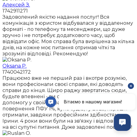
Алексей З.
1742911271
Задоволений якістю надання послуг! Вся
комунікація з юристом відбувалася у віддаленому
форматі - по телефону та месенджери, що дуже
зручно і не потребує додаткового часу, щоб
відвідати офіс. Моя справа була вирішена за кілька
днів, на кожне моє питання отримав чіткі та
зрозумілі відповіді. Рекомендую!
Oksana P.
1740042172
Працюємо вже не перший раз і вкотре розумію,
вони професіонали своєї справи, які доводять
справи до кінця. Щиро раджу звертатись сюди,
будьте впевнені - ви отримаєте професійну
допомогу у своїй справі. З 2021 року чекали на
повернення ПФУ 1%, купа судів, і у 2025, нарешті
отримали, завдяки професійним здібностям
Ірини. 4 роки вони були на зв'язку і відповідали
на всі супутні питання. Дуже задоволені послугою!