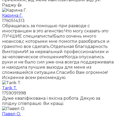
Раджу 👍
Карина Г.
1760514313
Обращалась за помощью при разводе с
иностранцем в это агенство.Что могу сказать-это
ЛУЧШИЕ специалисты!Было оочень много
нюансов,с которыми мне помогли разобраться и
грамотно все сделать.Отдельная благодарность
Виктории!И за нереальный профессионализм и
за человеческое отношение!Когда опускались
руки и не было сил уже-она всегда поддерживала
и находила лучшие выходы для меня из
сложившейся ситуации.Спасибо Вам огромное!
Искренне всем рекомендую.
Tarik T.
1759091998
Дуже кваліфікована і якісна робота. Дякую за
плідну співпрацю. Ви кращі.
Павел О.