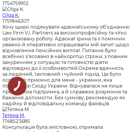
1754759912
Olga K.
1751846307
Хочу щиро подякувати адвокатському обʼєднанню
Law Firm V.I. Partners за високопрофесійну та чітко
організовану роботу. Адвокат Ірина та її помічник
уважно й оперативно опрацювали мій запит щодо
відновлення пенсійних виплат. Питання було
всебічно зʼясовано в найкоротші строки, з повним
зануренням у ситуацію та готовністю діяти
відповідно до її особливостей.Окрема вдячність
за людяний, тактовний і чуйний підхід. Це було
особливо приємно для мене - українки, яка
походить зі Сходу України. Відчувалася не лише
професійна підтримка, а й справжнє розуміння та
бажання допомогти. Без сумніву, рекомендую як
надійну й відповідальну команду фахівців.
Тетяна М.
1748523685
Консультація була змістовною, отримала