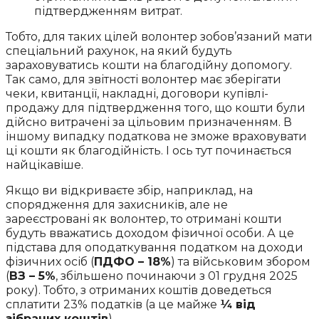
підтвердженням витрат.
Тобто, для таких цілей волонтер зобов’язаний мати
спеціальний рахунок, на який будуть
зараховуватись кошти на благодійну допомогу.
Так само, для звітності волонтер має зберігати
чеки, квитанції, накладні, договори купівлі-
продажу для підтвердження того, що кошти були
дійсно витрачені за цільовим призначенням. В
іншому випадку податкова не зможе враховувати
ці кошти як благодійність. І ось тут починається
найцікавіше.
Якщо ви відкриваєте збір, наприклад, на
спорядження для захисників, але не
зареєстровані як волонтер, то отримані кошти
будуть вважатись доходом фізичної особи. А це
підстава для оподаткування податком на доходи
фізичних осіб (
ПДФО – 18%
) та військовим збором
(
ВЗ – 5%
, збільшено починаючи з 01 грудня 2025
року). Тобто, з отриманих коштів доведеться
сплатити 23% податків (а це майже
¼ від
зібраних коштів
).