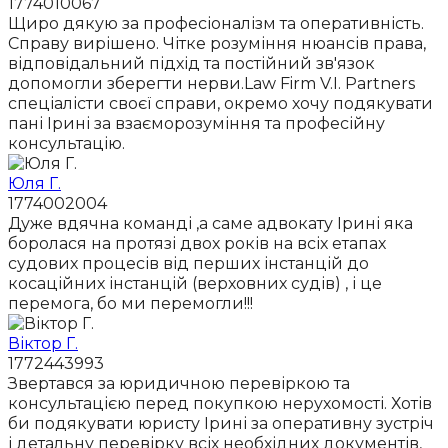
1774010067
Щиро дякую за професіоналізм та оперативність.
Справу вирішено. Чітке розуміння нюансів права,
відповідальний підхід та постійний зв'язок
допомогли зберегти нерви.Law Firm V.I. Partners
спеціалісти своєї справи, окремо хочу подякувати
пані Ірині за взаєморозуміння та професійну
консультацію.
Юля Г.
1774002004
Дуже вдячна команді ,а саме адвокату Ірині яка
боролася на протязі двох років на всіх етапах
судових процесів від перших інстанцій до
косаційних інстанцій (верховних судів) , і це
перемога, бо ми перемогли!!!
Віктор Г.
1772443993
Звертався за юридичною перевіркою та
консультацією перед покупкою нерухомості. Хотів
би подякувати юристу Ірині за оперативну зустріч
і детальну перевірку всіх необхідних документів,