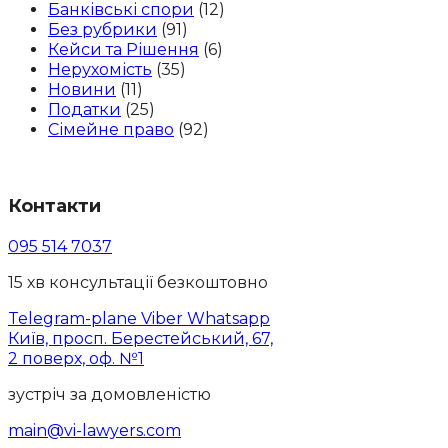
Банківські спори
(12)
Без рубрики
(91)
Кейси та Рішення
(6)
Нерухомість
(35)
Новини
(11)
Податки
(25)
Сімейне право
(92)
Контакти
095 514 7037
15 хв консультації безкоштовно
Telegram-plane
Viber
Whatsapp
Київ, просп. Берестейський, 67,
2 поверх, оф. №1
зустріч за домовленістю
main@vi-lawyers.com