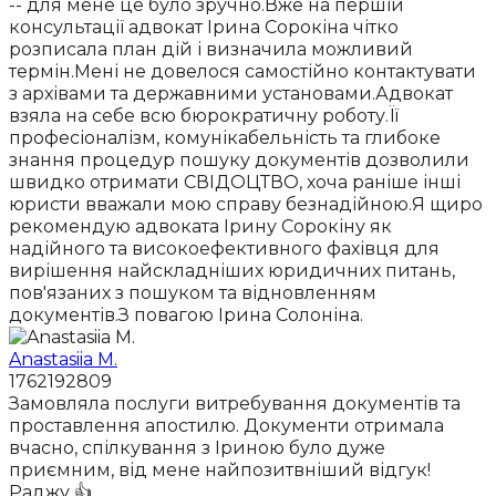
-- для мене це було зручно.Вже на першій
консультації адвокат Ірина Сорокіна чітко
розписала план дій і визначила можливий
термін.Мені не довелося самостійно контактувати
з архівами та державними установами.Адвокат
взяла на себе всю бюрократичну роботу.Її
професіоналізм, комунікабельність та глибоке
знання процедур пошуку документів дозволили
швидко отримати СВІДОЦТВО, хоча раніше інші
юристи вважали мою справу безнадійною.Я щиро
рекомендую адвоката Ірину Сорокіну як
надійного та високоефективного фахівця для
вирішення найскладніших юридичних питань,
пов'язаних з пошуком та відновленням
документів.З повагою Ірина Солоніна.
Anastasiia M.
1762192809
Замовляла послуги витребування документів та
проставлення апостилю. Документи отримала
вчасно, спілкування з Іриною було дуже
приємним, від мене найпозитвніший відгук!
Раджу 👍