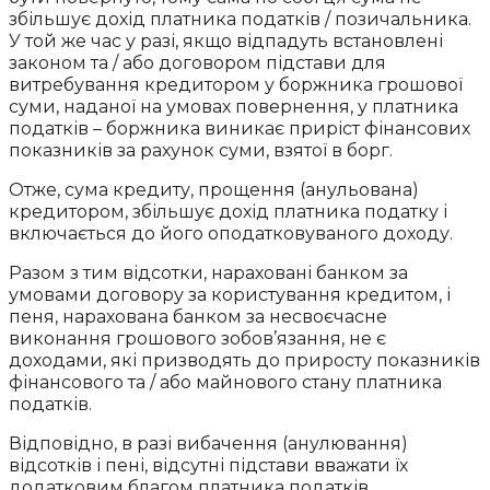
збільшує дохід платника податків / позичальника.
У той же час у разі, якщо відпадуть встановлені
законом та / або договором підстави для
витребування кредитором у боржника грошової
суми, наданої на умовах повернення, у платника
податків – боржника виникає приріст фінансових
показників за рахунок суми, взятої в борг.
Отже, сума кредиту, прощення (анульована)
кредитором, збільшує дохід платника податку і
включається до його оподатковуваного доходу.
Разом з тим відсотки, нараховані банком за
умовами договору за користування кредитом, і
пеня, нарахована банком за несвоєчасне
виконання грошового зобов’язання, не є
доходами, які призводять до приросту показників
фінансового та / або майнового стану платника
податків.
Відповідно, в разі вибачення (анулювання)
відсотків і пені, відсутні підстави вважати їх
додатковим благом платника податків.