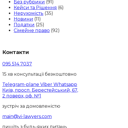
Без рубрики
(91)
Кейси та Рішення
(6)
Нерухомість
(35)
Новини
(11)
Податки
(25)
Сімейне право
(92)
Контакти
095 514 7037
15 хв консультації безкоштовно
Telegram-plane
Viber
Whatsapp
Київ, просп. Берестейський, 67,
2 поверх, оф. №1
зустріч за домовленістю
main@vi-lawyers.com
пишіть з будь-яких питань