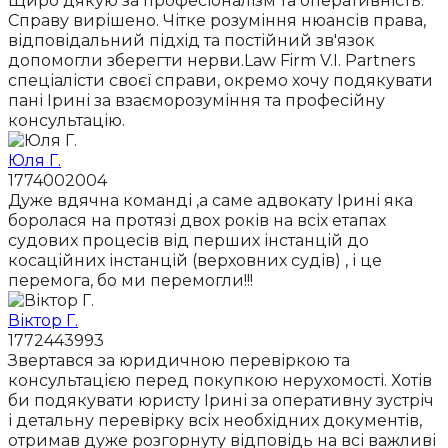
Щиро дякую за професіоналізм та оперативність.
Справу вирішено. Чітке розуміння нюансів права,
відповідальний підхід та постійний зв'язок
допомогли зберегти нерви.Law Firm V.I. Partners
спеціалісти своєї справи, окремо хочу подякувати
пані Ірині за взаєморозуміння та професійну
консультацію.
Юля Г.
1774002004
Дуже вдячна команді ,а саме адвокату Ірині яка
боролася на протязі двох років на всіх етапах
судових процесів від перших інстанцій до
косаційних інстанцій (верховних судів) , і це
перемога, бо ми перемогли!!!
Віктор Г.
1772443993
Звертався за юридичною перевіркою та
консультацією перед покупкою нерухомості. Хотів
би подякувати юристу Ірині за оперативну зустріч
і детальну перевірку всіх необхідних документів,
отримав дуже розгорнуту відповідь на всі важливі