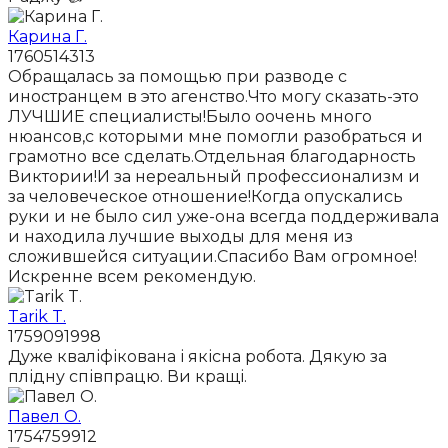
Карина Г.
1760514313
Обращалась за помощью при разводе с
иностранцем в это агенство.Что могу сказать-это
ЛУЧШИЕ специалисты!Было оочень много
нюансов,с которыми мне помогли разобраться и
грамотно все сделать.Отдельная благодарность
Виктории!И за нереальный профессионализм и
за человеческое отношение!Когда опускались
руки и не было сил уже-она всегда поддерживала
и находила лучшие выходы для меня из
сложившейся ситуации.Спасибо Вам огромное!
Искренне всем рекомендую.
Tarik T.
1759091998
Дуже кваліфікована і якісна робота. Дякую за
плідну співпрацю. Ви кращі.
Павел О.
1754759912