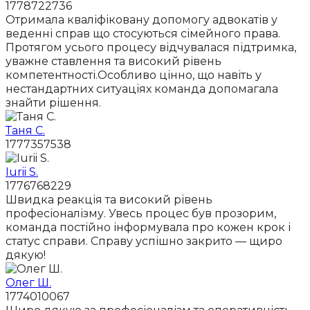
1778722736
Отримала кваліфіковану допомогу адвокатів у
веденні справ що стосуються сімейного права.
Протягом усього процесу відчувалася підтримка,
уважне ставлення та високий рівень
компетентності.Особливо цінно, що навіть у
нестандартних ситуаціях команда допомагала
знайти рішення.
Таня С.
1777357538
Iurii S.
1776768229
Швидка реакція та високий рівень
професіоналізму. Увесь процес був прозорим,
команда постійно інформувала про кожен крок і
статус справи. Справу успішно закрито — щиро
дякую!
Олег Ш.
1774010067