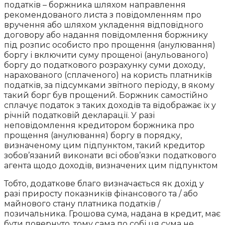
податків – боржника шляхом направлення
рекомендованого листа з повідомленням про
вручення або шляхом укладення відповідного
договору або надання повідомлення боржнику
під розпис особисто про прощення (анулювання)
боргу і включити суму прощеної (анульованого)
боргу до податкового розрахунку суми доходу,
нарахованого (сплаченого) на користь платників
податків, за підсумками звітного періоду, в якому
такий борг був прощений. Боржник самостійно
сплачує податок з таких доходів та відображає їх у
річній податковій декларації. У разі
неповідомлення кредитором боржника про
прощення (анулювання) боргу в порядку,
визначеному цим підпунктом, такий кредитор
зобов’язаний виконати всі обов’язки податкового
агента щодо доходів, визначених цим підпунктом
Тобто, додаткове благо визначається як дохід у
разі приросту показників фінансового та / або
майнового стану платника податків /
позичальника. Грошова сума, надана в кредит, має
бути повернуто, тому сама по собі ця сума не