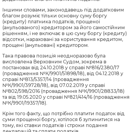
Іншими словами, законодавець під додатковим
благом розуміє тільки основну суму боргу
(кредиту) платника податків, прощеної
(анульованого) кредитором за його самостійним
рішенням, і не включає в цю суму боргу (кредиту)
відсотки, нараховані за користування кредитом,
прощені (анульовані) кредитором.
Така правова позиція неодноразово була
висловлена Верховним Судом, зокрема в
постановах від 24.10.2018 у справі №816/2380/17
(провадження №К/9901/51898/18), від 04.12.2018 у
справі №813/5357/14 (провадження
№К/9901/39728/18), від 07.02.2019 у справі
№802/598/2016 (провадження №К/9901/28833/18)
та від 19.05.2020 у справі №821/414/16 (провадження
№К/9901/19357/18).
Крім того факту, що потрібно платити податок від
суми прощеної боргу, хотілося б зупинитися на
тому, які ставки податків і строки подання
декларацій та сплати податків.