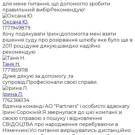
для мене питання, що допомогло зробити
правильний вибірРекомендую!
Оксана Ю.
1771949879
Хочу подякувати Ірині,допомогла мені взяти
рішення суду про розірвання шлюбу яке було ще в
2011 році,дуже дякую,швидко надійно
рекомендую
Таня Н.
1771859118
Дуже дякую за допомогу ,та
супровід.Професіонали своєї справи.
Ірина Л.
1762366134
Вдячна команді АО "Partners" і особисто адвокату
Ірині Сорокіній.Я звернулася до цієї компанії зі
своєю справою з пошуку і відновлення
СВІДОЦТВА про народження перебуваючи в
Німеччині.Усі питання вирішувались дистанційно