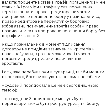
валюта; процентна ставка; графік погашення; зміни
ставки % і розміри штрафів у разі порушення
термінів оплати; право кредитора вимагати
дострокового погашення боргу у позичальника;
право кредитора на переуступку боргових
зобов’язань позичальника третім особам; право
позичальника на дострокове погашення боргу без
штрафних санкцій.
Якщо позичальник в момент підписання
договору не приділив зазначеним критеріям
належної уваги, в разі неможливості вчасно
погасити кредит, ризики позичальника
зростають.
І ось, вже перебуваючи в суперечці, так би мовити
в конфлікті, його вирішують кількома способами:
– судовий порядок (але це не є сьогоднішньою
темою);
– позасудовий порядок: це можуть бути
переговори, може бути реструктуризація боргу,