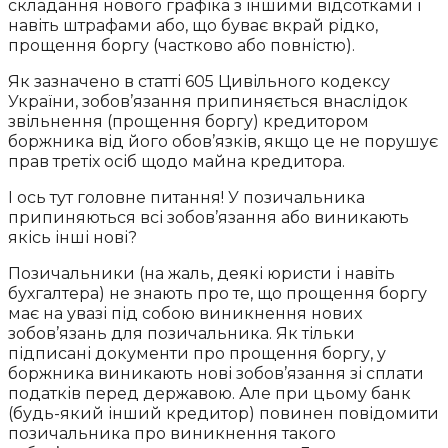
складання нового графіка з іншими відсотками і
навіть штрафами або, що буває вкрай рідко,
прощення боргу (частково або повністю).
Як зазначено в статті 605 Цивільного кодексу
України, зобов’язання припиняється внаслідок
звільнення (прощення боргу) кредитором
боржника від його обов’язків, якщо це не порушує
прав третіх осіб щодо майна кредитора.
І ось тут головне питання! У позичальника
припиняються всі зобов’язання або виникають
якісь інші нові?
Позичальники (на жаль, деякі юристи і навіть
бухгалтера) не знають про те, що прощення боргу
має на увазі під собою виникнення нових
зобов’язань для позичальника. Як тільки
підписані документи про прощення боргу, у
боржника виникають нові зобов’язання зі сплати
податків перед державою. Але при цьому банк
(будь-який інший кредитор) повинен повідомити
позичальника про виникнення такого