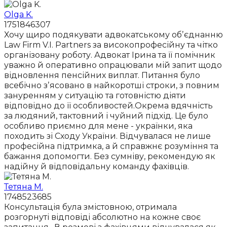
Olga K.
1751846307
Хочу щиро подякувати адвокатському обʼєднанню
Law Firm V.I. Partners за високопрофесійну та чітко
організовану роботу. Адвокат Ірина та її помічник
уважно й оперативно опрацювали мій запит щодо
відновлення пенсійних виплат. Питання було
всебічно зʼясовано в найкоротші строки, з повним
зануренням у ситуацію та готовністю діяти
відповідно до її особливостей.Окрема вдячність
за людяний, тактовний і чуйний підхід. Це було
особливо приємно для мене - українки, яка
походить зі Сходу України. Відчувалася не лише
професійна підтримка, а й справжнє розуміння та
бажання допомогти. Без сумніву, рекомендую як
надійну й відповідальну команду фахівців.
Тетяна М.
1748523685
Консультація була змістовною, отримала
розгорнуті відповіді абсолютно на кожне своє