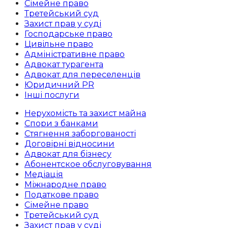
Сімейне право
Третейський суд
Захист прав у суді
Господарське право
Цивільне право
Адміністративне право
Адвокат турагента
Адвокат для переселенців
Юридичний PR
Інші послуги
Нерухомість та захист майна
Спори з банками
Стягнення заборгованості
Договірні відносини
Адвокат для бізнесу
Абoнентское обслуговування
Медіація
Міжнародне право
Податкове право
Сімейне право
Третейський суд
Захист прав у суді