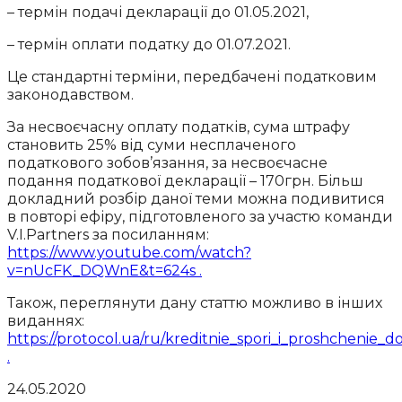
– термін подачі декларації до 01.05.2021,
– термін оплати податку до 01.07.2021.
Це стандартні терміни, передбачені податковим
законодавством.
За несвоєчасну оплату податків, сума штрафу
становить 25% від суми несплаченого
податкового зобов’язання, за несвоєчасне
подання податкової декларації – 170грн. Більш
докладний розбір даної теми можна подивитися
в повторі ефіру, підготовленого за участю команди
V.I.Partners за посиланням:
https://www.youtube.com/watch?
v=nUcFK_DQWnE&t=624s .
Також, переглянути дану статтю можливо в інших
виданнях:
https://protocol.ua/ru/kreditnie_spori_i_proshchenie_
.
24.05.2020