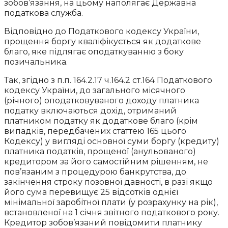
зобов’язання, на цьому наполягає Державна
податкова служба.
Відповідно до Податкового кодексу України,
прощення боргу кваліфікується як додаткове
благо, яке підлягає оподаткуванню з боку
позичальника.
Так, згідно з п.п. 164.2.17 ч.164.2 ст.164 Податкового
кодексу України, до загального місячного
(річного) оподатковуваного доходу платника
податку включаються дохід, отриманий
платником податку як додаткове благо (крім
випадків, передбачених статтею 165 цього
Кодексу) у вигляді основної суми боргу (кредиту)
платника податків, прощеної (анульованого)
кредитором за його самостійним рішенням, не
пов’язаним з процедурою банкрутства, до
закінчення строку позовної давності, в разі якщо
його сума перевищує 25 відсотків однієї
мінімальної заробітної плати (у розрахунку на рік),
встановленої на 1 січня звітного податкового року.
Кредитор зобов’язаний повідомити платнику