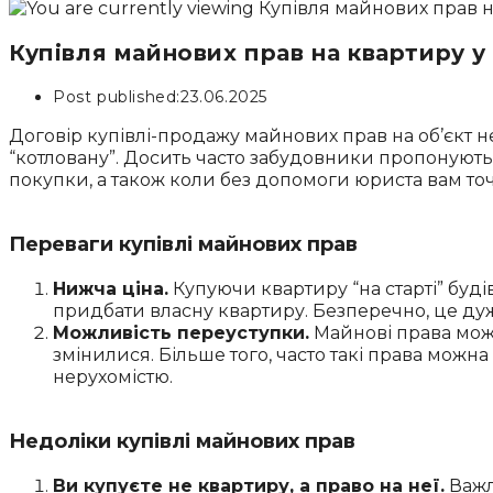
Купівля майнових прав на квартиру у
Post published:
23.06.2025
Договір купівлі-продажу майнових прав на об’єкт 
“котловану”. Досить часто забудовники пропонують
покупки, а також коли без допомоги юриста вам точ
Переваги купівлі майнових прав
Нижча ціна.
Купуючи квартиру “на старті” буді
придбати власну квартиру. Безперечно, це дуж
Можливість переуступки.
Майнові права можн
змінилися. Більше того, часто такі права можна
нерухомістю.
Недоліки купівлі майнових прав
Ви купуєте не квартиру, а право на неї.
Важл