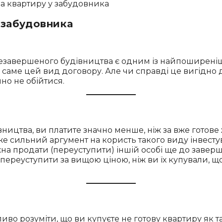
 забудовника
незавершеного будівництва є одним із найпоширеніши
 саме цей вид договору. Але чи справді це вигідно
но не обійтися.
вництва, ви платите значно менше, ніж за вже готове
е сильний аргумент на користь такого виду інвесту
а продати (переуступити) іншій особі ще до заверш
 переуступити за вищою ціною, ніж ви їх купували, щ
иво розуміти, що ви купуєте не готову квартиру як т