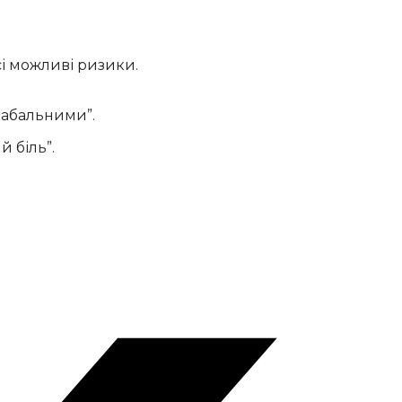
сі можливі ризики.
“кабальними”.
 біль”.