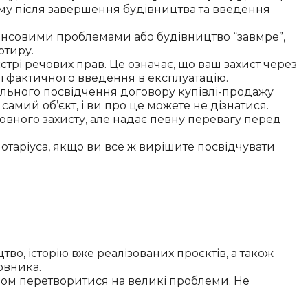
ому після завершення будівництва та введення
нансовими проблемами або будівництво “завмре”,
ртиру.
трі речових прав. Це означає, що ваш захист через
її фактичного введення в експлуатацію.
ального посвідчення договору купівлі-продажу
амий об’єкт, і ви про це можете не дізнатися.
 повного захисту, але надає певну перевагу перед
отаріуса, якщо ви все ж вирішите посвідчувати
во, історію вже реалізованих проєктів, а також
овника.
одом перетворитися на великі проблеми. Не