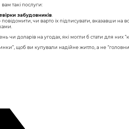
 вам такі послуги:
евірки забудовників
.
 повідомити, чи варто їх підписувати, вказавши на в
ками.
нь чи доларів на угодах, які могли б стати для них 
нки”, щоб ви купували надійне житло, а не “головний