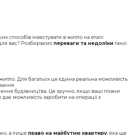
х способів інвестувати в житло на етапі
 для вас? Розбираємо
переваги та недоліки
такої
 житло. Для багатьох це єдина реальна можливість
вання.
ення будівництва. Це зручно, якщо ваші плани
о дає можливість заробити на операції з
аку, а лише
право на майбутню квартиру
, яка ще