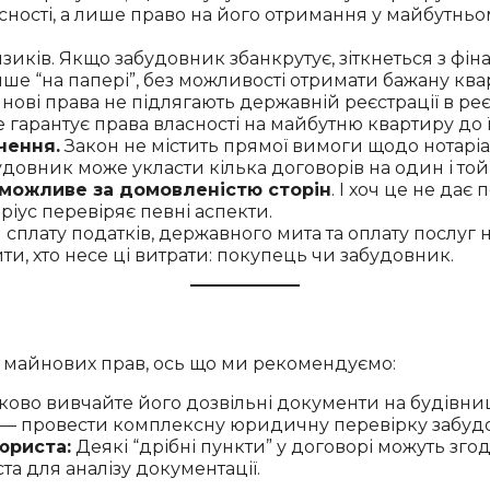
асності, а лише право на його отримання у майбутнь
зиків. Якщо забудовник збанкрутує, зіткнеться з фі
ше “на папері”, без можливості отримати бажану ква
ові права не підлягають державній реєстрації в реєс
 гарантує права власності на майбутню квартиру до 
чення.
Закон не містить прямої вимоги щодо нотарі
довник може укласти кілька договорів на один і той с
 можливе за домовленістю сторін
. І хоч це не дає
ус перевіряє певні аспекти.
плату податків, державного мита та оплату послуг н
ти, хто несе ці витрати: покупець чи забудовник.
р майнових прав, ось що ми рекомендуємо:
ово вивчайте його дозвільні документи на будівницт
е — провести комплексну юридичну перевірку забуд
юриста:
Деякі “дрібні пункти” у договорі можуть зг
а для аналізу документації.