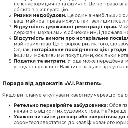
не існує юридично та фізично. Це не право вл
об’єкта в експлуатацію.
Ризики недобудови.
Це один з найбільших ри
ваші майнові права можуть так і залишитись ли
Відсутність державної реєстрації прав.
Майн
державні механізми є обмеженим, і держава не
Відсутність вимоги про нотаріальне посвід
майнових прав. Це створює ризик того, що забу
Однак,
нотаріальне посвідчення цієї угоди
іншими можливими покупцями, оскільки нотарі
Податки та витрати.
Угода може передбачати с
угоду нотаріально. Важливо заздалегідь уточни
Порада від адвокатів «V.I.Partners»
Якщо ви плануєте купувати квартиру через догові
Ретельно перевіряйте забудовника:
Обов’язк
наявність відкритих судових справ. Найкращ
Уважно читайте договір або зверніться до 
соромтеся звертатися до кваліфікованого юрист