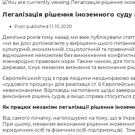
Легалізація рішення іноземного суду 
Post published:
11.10.2020
Декілька років тому назад ми вже публікували статт
«чи ви досі допомагаєте у вирішенні цього питання»
культурній, економічній, соціологічній та правничі
відношення неможливі без виникнення конфліктних 
міжнародно-правових норм. Таким чином, для того, 
держави, існує механізм визнання та виконання ріш
Європейський суд з прав людини неодноразово заз
«судового процесу» для реалізації ст. 6 Європейс
невиконаними. Відповідь на питання щодо заверше
виконання рішень судів, а якщо справа стосується 
Як працює механізм легалізації рішення іноземн
Від самого початку, наголошуємо на тому, що в Украї
При цьому, механізм виконання рішення іноземно
юридичних осіб та фізичних осіб-підприємців). Т