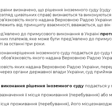
раїни визначено, що рішення іноземного суду (суду
згляд цивільних справ) визнаються та виконуються в
’язковість якого надана Верховною Радою України, 
ежить від принципу взаємності, вважається, що він і
ед’явлено до примусового виконання в Україні
протя
них платежів, яке може бути пред’явлено до приму
 за останні три роки.
онаннярішення іноземного суду подається до суду
 обов’язковість якого надана Верховною Радою Украї
ковість яких надана Верховною Радою України, пер
через органи державної влади України, суд приймає
 виконання рішення іноземного суду
подається у 
 зазначення її місця проживання (перебування) або 
місця проживання (перебування), його місцезнаходж