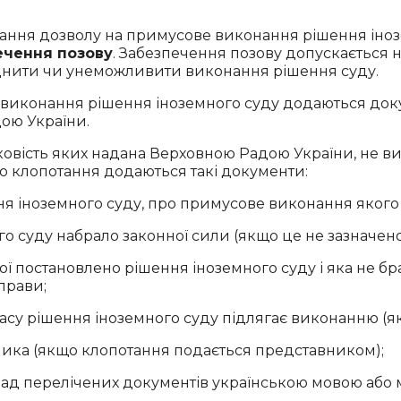
адання дозволу на примусове виконання рішення ін
ечення позову
. Забезпечення позову допускається н
аднити чи унеможливити виконання рішення суду.
 виконання рішення іноземного суду додаються до
дою України.
овість яких надана Верховною Радою України, не ви
 до клопотання додаються такі документи:
ня іноземного суду, про примусове виконання якого
о суду набрало законної сили (якщо це не зазначено
кої постановлено рішення іноземного суду і яка не б
прави;
о часу рішення іноземного суду підлягає виконанню (
ика (якщо клопотання подається представником);
клад перелічених документів українською мовою а