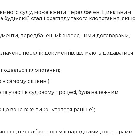
оземного суду, може вжити передбачені Цивільним
а будь-якій стадії розгляду такого клопотання, якщо
кументи, передбачені міжнародними договорами,
значено перелік документів, що мають додаватися
 подається клопотання;
 в самому рішенні);
рала участі в судовому процесі, була належним
якщо воно вже виконувалося раніше);
бо мовою, передбаченою міжнародними договорами