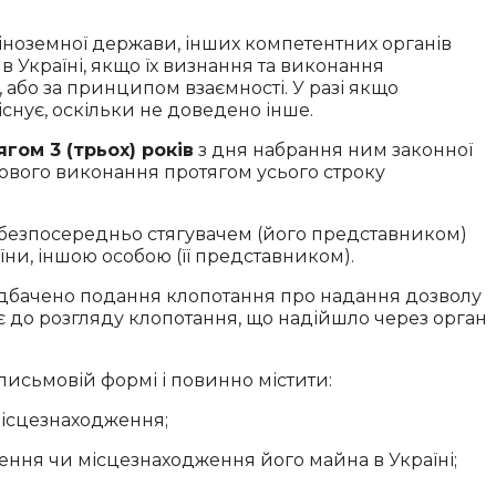
 іноземної держави, інших компетентних органів
 Україні, якщо їх визнання та виконання
або за принципом взаємності. У разі якщо
снує, оскільки не доведено інше.
гом 3 (трьох) років
з дня набрання ним законної
сового виконання протягом усього строку
 безпосередньо стягувачем (його представником)
ни, іншою особою (її представником).
едбачено подання клопотання про надання дозволу
 до розгляду клопотання, що надійшло через орган
письмовій формі і повинно містити:
місцезнаходження;
ення чи місцезнаходження його майна в Україні;