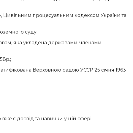
», Цивільним процесуальним кодексом України та
оземного суду:
равам, яка укладена державами-членами
58р.;
 ратифікована Верховною радою УССР 25 січня 1963
вже є досвід та навички у цій сфері.