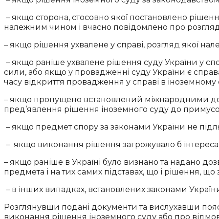
– якщо сторона, стосовно якої постановлено рішення
належним чином і вчасно повідомлено про розгляд
– якщо рішення ухвалене у справі, розгляд якої на
– якщо раніше ухвалене рішення суду України у спо
сили, або якщо у провадженні суду України є справа
часу відкриття провадження у справі в іноземному с
– якщо пропущено встановлений міжнародними дого
пред’явлення рішення іноземного суду до примусов
– якщо предмет спору за законами України не підл
– якщо виконання рішення загрожувало б інтереса
– якщо раніше в Україні було визнано та надано до
предмета і на тих самих підставах, що і рішення, що
– в інших випадках, встановлених законами Україн
Розглянувши подані документи та вислухавши пояс
виконання рішення іноземного суду або про відмов