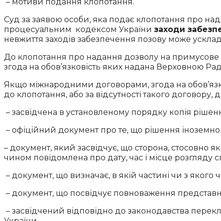
– мотиви подання клопотання.
Суд за заявою особи, яка подає клопотання про н
процесуальним кодексом України
заходи забезп
невжиття заходів забезпечення позову може ускл
До клопотання про надання дозволу на примусове
згода на обов’язковість яких надана Верховною Ра
Якщо міжнародними договорами, згода на обов’язк
до клопотання, або за відсутності такого договору,
– засвідчена в установленому порядку копія рішен
– офіційний документ про те, що рішення іноземног
– документ, який засвідчує, що сторона, стосовно я
чином повідомлена про дату, час і місце розгляду с
– документ, що визначає, в якій частині чи з яког
– документ, що посвідчує повноваження представн
– засвідчений відповідно до законодавства пере
України.