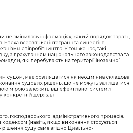
«чи не змінилась інформація», «який порядок зараз»,
поха всесвітньої інтеграції та синергії в
анізми співробітництва. У той же час, такі
ку, з врахуванням національного законодавства та
мадян, які перебувають на території іноземної
м судом, має розглядатися як неодмінна складова
виконання судових рішень, що не можуть залишатися
ною мірою залежить від ефективної системи
у конкретній державі.
ного, господарського, адміністративного процесів.
кодексом (навіть, якщо виконання стосується
 рішення суду саме згідно Цивільно-