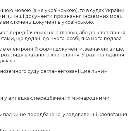
шою мовою (а не українською), то в судах України
оми чи інші документи про знання іноземних мов).
з виключень документів українською.
мог, передбачених цією главою, або до клопотання
ами, що додані до нього, особі, яка його подала.
 в електронній формі документи, зазначені вище,
 розгляду вказаного клопотання. У разі неподання
ухвала.
іноземного суду регламентовані Цивільним
ся у випадках, передбачених міжнародними
випадки не передбачено, у задоволенні клопотання
брало законної сили;