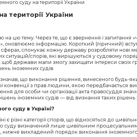
на території України
ю на цю тему. Через те, що є звернення і запитання 
, оновлюємо інформацію. Короткий (ліричний) вступ. Е
й сферах, спонукає кожну державу розробляти нові мех
ситуацій/спорів, які вирішуються у судовому поряд
щоб держави мали змогу захищати інтереси своїх гро
ень іноземних судів.
начав, що виконання рішення, винесеного будь-яки
ької конвенції з прав людини, якою передбачається 
ння для особи чи організації акта правосуддя знач
рішень іноземних судів — від визнання таких рішень 
ого суду в Україні?
ні є різні категорії спорів, що відносяться до цивіль
го суду визначений лише цивільним процесуальним 
ож, нижче викладений порядок виконання іноземного