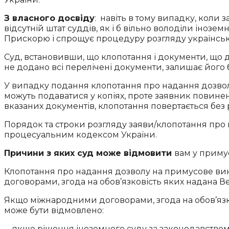
З власного досвіду
: навіть в тому випадку, коли
відсутній штат суддів, як і б вільно володіли іно
Прискорю і спрощує процедуру розгляду українськ
Суд, встановивши, що клопотання і документи, що 
не додано всі перелічені документи, залишає його б
У випадку подання клопотання про надання дозво
можуть подаватися у копіях, проте заявник повинен
вказаних документів, клопотання повертається без 
Порядок та строки розгляду заяви/клопотання про
процесуальним кодексом України.
Причини з яких суд може відмовити
вам у приму
Клопотання про надання дозволу на примусове ви
договорами, згода на обов’язковість яких надана 
Якщо міжнародними договорами, згода на обов’язк
може бути відмовлено:
– якщо рішення іноземного суду за законодавством 