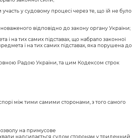
участь у судовому процесі через те, що їй не було
вноваженого відповідно до закону органу України;
а і на тих самих підставах, що набрало законної
редмета і на тих самих підставах, яка порушена до
овною Радою України, та цим Кодексом строк
спорі між тими самими сторонами, з того самого
дозволу на примусове
 ухвали надсилається судом сторонам у триденний