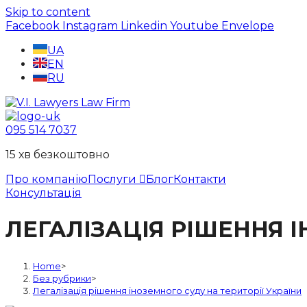
Skip to content
Facebook
Instagram
Linkedin
Youtube
Envelope
UA
EN
RU
095 514 7037
15 хв безкоштовно
Про компанію
Послуги
Блог
Контакти
Консультація
ЛЕГАЛІЗАЦІЯ РІШЕННЯ І
Home
>
Без рубрики
>
Легалізація рішення іноземного суду на території України