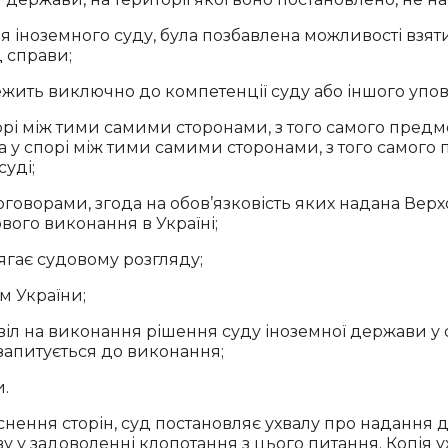
 іноземного суду, була позбавлена можливості взяти 
 справи;
лежить виключно до компетенції суду або іншого упо
рі між тими самими сторонами, з того самого предмет
 у спорі між тими самими сторонами, з того самого п
уді;
ворами, згода на обов’язковість яких надана Верх
ого виконання в Україні;
ягає судовому розгляду;
м України;
звіл на виконання рішення суду іноземної держави у 
 запитується до виконання;
и.
нення сторін, суд постановляє ухвалу про надання 
у у задоволенні клопотання з цього питання. Копія