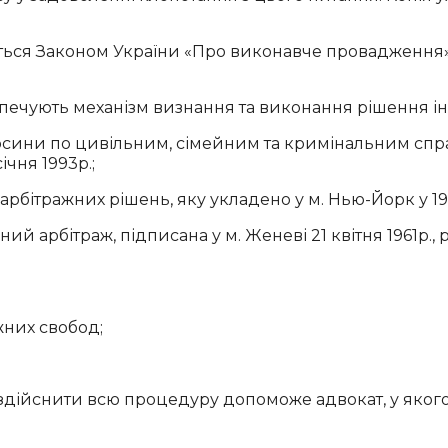
ться Законом України «Про виконавче провадження
зпечують механізм визнання та виконання рішення ін
носини по цивільним, сімейним та кримінальним сп
чня 1993р.;
рбітражних рішень, яку укладено у м. Нью-Йорк у 19
 арбітраж, підписана у м. Женеві 21 квітня 1961р.,
жних свобод;
здійснити всю процедуру допоможе адвокат, у якого 