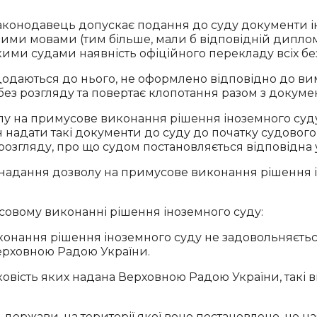
 законодавець допускає подання до суду документи ін
земними мовами (тим більше, мали б відповідній дипл
ими судами наявність офіційного перекладу всіх бе
додаються до нього, не оформлено відповідно до ви
ез розгляду та повертає клопотання разом з документ
лу на примусове виконання
рішення іноземного суду
 надати такі документи до суду до початку судового
розгляду, про що судом постановляється відповідна 
 надання дозволу на примусове виконання рішення 
совому виконанні рішення іноземного суду:
конання рішення іноземного суду не задовольняєть
Верховною Радою України.
овість яких надана Верховною Радою України, такі 
держави, на території якої воно постановлено, не на