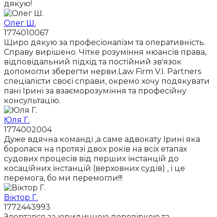
дякую!
Олег Ш.
1774010067
Щиро дякую за професіоналізм та оперативність.
Справу вирішено. Чітке розуміння нюансів права,
відповідальний підхід та постійний зв'язок
допомогли зберегти нерви.Law Firm V.I. Partners
спеціалісти своєї справи, окремо хочу подякувати
пані Ірині за взаєморозуміння та професійну
консультацію.
Юля Г.
1774002004
Дуже вдячна команді ,а саме адвокату Ірині яка
боролася на протязі двох років на всіх етапах
судових процесів від перших інстанцій до
косаційних інстанцій (верховних судів) , і це
перемога, бо ми перемогли!!!
Віктор Г.
1772443993
Звертався за юридичною перевіркою та