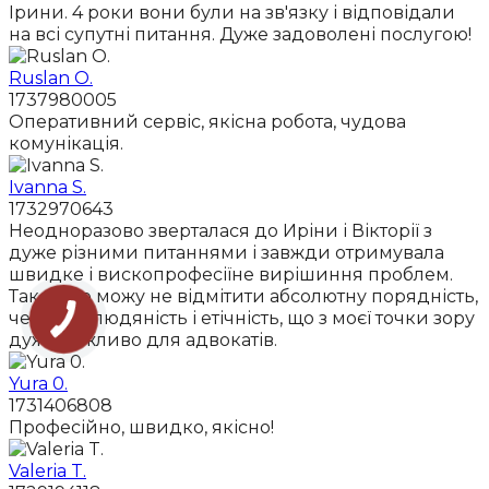
Ірини. 4 роки вони були на зв'язку і відповідали
на всі супутні питання. Дуже задоволені послугою!
Ruslan O.
1737980005
Оперативний сервіс, якісна робота, чудова
комунікація.
Ivanna S.
1732970643
Неодноразово зверталася до Иріни і Вікторії з
дуже різними питаннями і завжди отримувала
швидке і вископрофесіїне вирішиння проблем.
Також не можу не відмітити абсолютну порядність,
чесність, людяність і етічність, що з моєї точки зору
дуже важливо для адвокатів.
Yura 0.
1731406808
Професійно, швидко, якісно!
Valeria T.