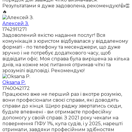
Результатами я дуже задоволена, рекомендую!👍👏
🔥
Алексей З.
1742911271
Задоволений якістю надання послуг! Вся
комунікація з юристом відбувалася у віддаленому
форматі - по телефону та месенджери, що дуже
зручно і не потребує додаткового часу, щоб
відвідати офіс. Моя справа була вирішена за кілька
днів, на кожне моє питання отримав чіткі та
зрозумілі відповіді. Рекомендую!
Oksana P.
1740042172
Працюємо вже не перший раз і вкотре розумію,
вони професіонали своєї справи, які доводять
справи до кінця. Щиро раджу звертатись сюди,
будьте впевнені - ви отримаєте професійну
допомогу у своїй справі. З 2021 року чекали на
повернення ПФУ 1%, купа судів, і у 2025, нарешті
отримали, завдяки професійним здібностям