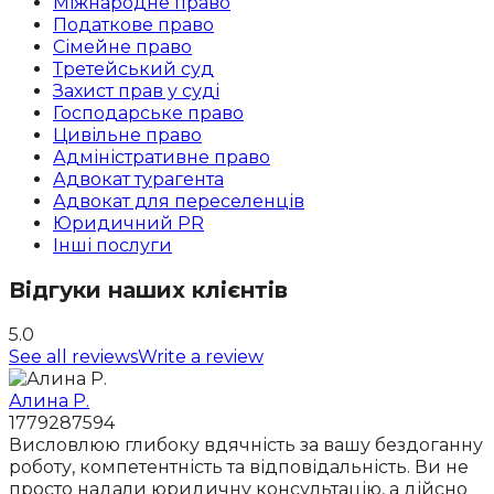
Міжнародне право
Податкове право
Сімейне право
Третейський суд
Захист прав у суді
Господарське право
Цивільне право
Адміністративне право
Адвокат турагента
Адвокат для переселенців
Юридичний PR
Інші послуги
Відгуки наших клієнтів
5.0
See all reviews
Write a review
Алина Р.
1779287594
Висловлюю глибоку вдячність за вашу бездоганну
роботу, компетентність та відповідальність. Ви не
просто надали юридичну консультацію, а дійсно