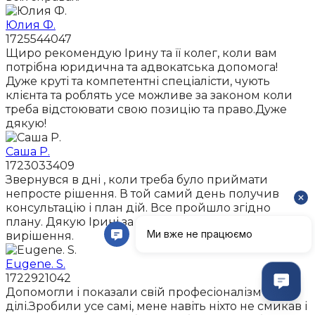
Юлия Ф.
1725544047
Щиро рекомендую Ірину та її колег, коли вам
потрібна юридична та адвокатська допомога!
Дуже круті та компетентні спеціалісти, чують
клієнта та роблять усе можливе за законом коли
треба відстоювати свою позицію та право.Дуже
дякую!
Саша Р.
1723033409
Звернувся в дні , коли треба було приймати
непросте рішення. В той самий день получив
консультацію і план дій. Все пройшло згідно
плану. Дякую Ірині за розуміння моєї проблеми і її
вирішення.
Eugene. S.
1722921042
Допомогли і показали свій професіоналізм на
ділі.Зробили усе самі, мене навіть ніхто не смикав і