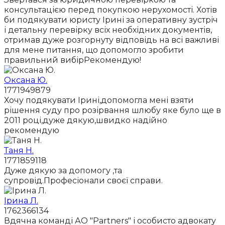
консультацією перед покупкою нерухомості. Хотів
би подякувати юристу Ірині за оперативну зустріч
і детальну перевірку всіх необхідних документів,
отримав дуже розгорнуту відповідь на всі важливі
для мене питання, що допомогло зробити
правильний вибірРекомендую!
Оксана Ю.
1771949879
Хочу подякувати Ірині,допомогла мені взяти
рішення суду про розірвання шлюбу яке було ще в
2011 році,дуже дякую,швидко надійно
рекомендую
Таня Н.
1771859118
Дуже дякую за допомогу ,та
супровід.Професіонали своєї справи.
Ірина Л.
1762366134
Вдячна команді АО "Partners" і особисто адвокату