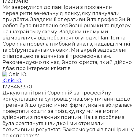
1729194118
Ми звернулися до пані Ірини з проханням
перевірити земельну ділянку, яку планували
придбати. Завдяки її оперативній та професійній
роботі було виявлено серйозні ризики та підозру
на шахрайську схему. Завдяки цьому ми
відмовилися від небезпечної угоди. Пані Ірина
Сорокіна провела глибокий аналіз, надавши чіткі
та обґрунтовані висновки. Ми вкрай задоволені
співпрацею та вдячні за її професіоналізм.
Рекомендуємо як надійного юриста, який дійсно
дбає про інтереси клієнтів.
Юлія Ю.
1728463370
Дякую пані Ірині Сорокіній за професійну
консультацію та супровід у нашому питанні щодо
претензій до туристичної фірми, яка не збиралася
повертати кошти за поїздку, яку ми не могли
здійснити з поважних причин. Наша проблема
була розглянута швидко і ми отримали
позитивний результат. Бажаємо успіхів пані Ірині у
всіх справах!🫶