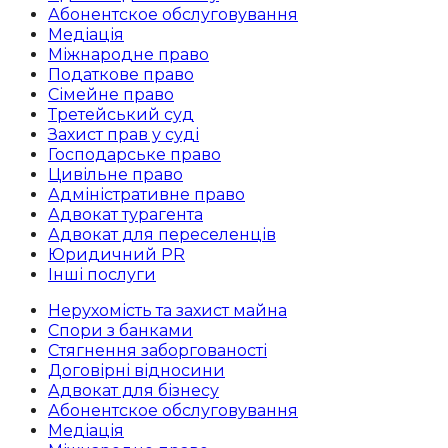
Абoнентское обслуговування
Медіація
Міжнародне право
Податкове право
Сімейне право
Третейський суд
Захист прав у суді
Господарське право
Цивільне право
Адміністративне право
Адвокат турагента
Адвокат для переселенців
Юридичний PR
Інші послуги
Нерухомість та захист майна
Спори з банками
Стягнення заборгованості
Договірні відносини
Адвокат для бізнесу
Абoнентское обслуговування
Медіація