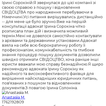
Ірині Сорокіній.Я звернулася до цієї компанії зі
своєю справою з пошуку і відновлення
СВІДОЦТВА про народження перебуваючи в
Німеччині.Усі питання вирішувались дистанційно
-- для мене це було зручно.Вже на першій
консультації адвокат Ірина Сорокіна чітко
розписала план дій і визначила можливий
термін.Мені не довелося самостійно контактувати
з архівами та державними установами.Адвокат
взяла на себе всю бюрократичну роботу.Її
професіоналізм, комунікабельність та глибоке
знання процедур пошуку документів дозволили
швидко отримати СВІДОЦТВО, хоча раніше інші
юристи вважали мою справу безнадійною.Я щиро
рекомендую адвоката Ірину Сорокіну як
надійного та високоефективного фахівця для
вирішення найскладніших юридичних питань,
пов'язаних з пошуком та відновленням
документів.З повагою Ірина Солоніна.
Anastasiia M.
1762192809