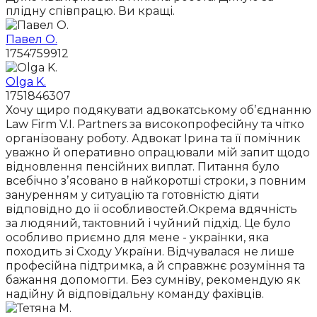
плідну співпрацю. Ви кращі.
Павел О.
1754759912
Olga K.
1751846307
Хочу щиро подякувати адвокатському обʼєднанню
Law Firm V.I. Partners за високопрофесійну та чітко
організовану роботу. Адвокат Ірина та її помічник
уважно й оперативно опрацювали мій запит щодо
відновлення пенсійних виплат. Питання було
всебічно зʼясовано в найкоротші строки, з повним
зануренням у ситуацію та готовністю діяти
відповідно до її особливостей.Окрема вдячність
за людяний, тактовний і чуйний підхід. Це було
особливо приємно для мене - українки, яка
походить зі Сходу України. Відчувалася не лише
професійна підтримка, а й справжнє розуміння та
бажання допомогти. Без сумніву, рекомендую як
надійну й відповідальну команду фахівців.