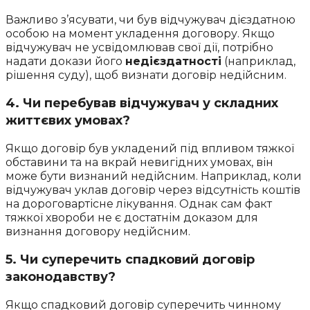
Важливо з’ясувати, чи був відчужувач дієздатною
особою на момент укладення договору. Якщо
відчужувач не усвідомлював свої дії, потрібно
надати докази його
недієздатності
(наприклад,
рішення суду), щоб визнати договір недійсним.
4. Чи перебував відчужувач у складних
життєвих умовах?
Якщо договір був укладений під впливом тяжкої
обставини та на вкрай невигідних умовах, він
може бути визнаний недійсним. Наприклад, коли
відчужувач уклав договір через відсутність коштів
на дороговартісне лікування. Однак сам факт
тяжкої хвороби не є достатнім доказом для
визнання договору недійсним.
5. Чи суперечить спадковий договір
законодавству?
Якщо спадковий договір суперечить чинному