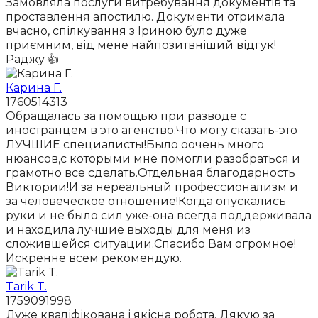
Замовляла послуги витребування документів та
проставлення апостилю. Документи отримала
вчасно, спілкування з Іриною було дуже
приємним, від мене найпозитвніший відгук!
Раджу 👍
Карина Г.
1760514313
Обращалась за помощью при разводе с
иностранцем в это агенство.Что могу сказать-это
ЛУЧШИЕ специалисты!Было оочень много
нюансов,с которыми мне помогли разобраться и
грамотно все сделать.Отдельная благодарность
Виктории!И за нереальный профессионализм и
за человеческое отношение!Когда опускались
руки и не было сил уже-она всегда поддерживала
и находила лучшие выходы для меня из
сложившейся ситуации.Спасибо Вам огромное!
Искренне всем рекомендую.
Tarik T.
1759091998
Дуже кваліфікована і якісна робота. Дякую за