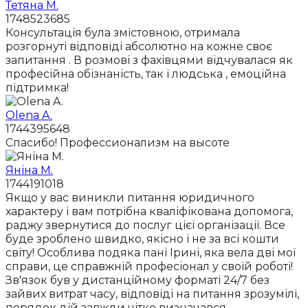
Тетяна М.
1748523685
Консультація була змістовною, отримала
розгорнуті відповіді абсолютно на кожне своє
запитання . В розмові з фахівцями відчувалася як
професійна обізнаність, так і людська , емоційна
підтримка!
Olena A.
1744395648
Спасибо! Профессионализм на высоте
Яніна М.
1744191018
Якщо у вас виникли питання юридичного
характеру і вам потрібна кваліфікована допомога,
раджу звернутися до послуг цієї організації. Все
буде зроблено швидко, якісно і не за всі кошти
світу! Особлива подяка пані Ірині, яка вела дві мої
справи, це справжній професіонал у своїй роботі!
Зв'язок був у дистанційному форматі 24/7 без
зайвих витрат часу, відповіді на питання зрозумілі,
порядок дій завжди чітко визначався.