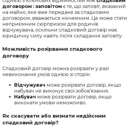
Однією з ключових відмінностей між
спадковим
договором
і
заповітом
є те, що заповіт, вказаний
на майно, яке вже передане за спадковим
договором, вважається нікчемним. Це може стати
неприємним сюрпризом для родичів
відчужувача, оскільки спадковий договір має
юридичну силу навіть після складання заповіту.
Можливість розірвання спадкового
договору
Спадковий договір можна розірвати у разі
невиконання умов однією зі сторін:
Відчужувач
може розірвати договір, якщо
набувач не виконує свої зобов’язання.
Набувач
може розірвати договір, якщо
виконати умови неможливо.
Як скасувати або визнати недійсним
спадковий договір?