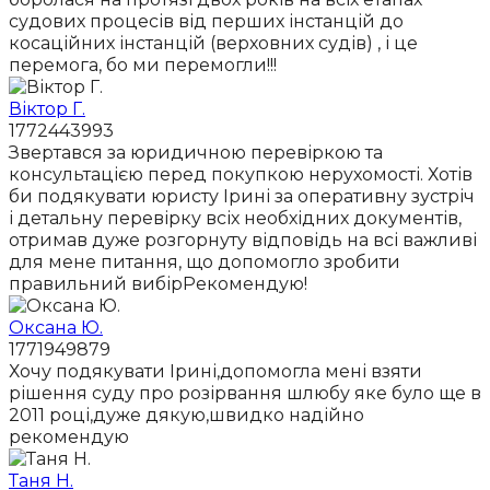
судових процесів від перших інстанцій до
косаційних інстанцій (верховних судів) , і це
перемога, бо ми перемогли!!!
Віктор Г.
1772443993
Звертався за юридичною перевіркою та
консультацією перед покупкою нерухомості. Хотів
би подякувати юристу Ірині за оперативну зустріч
і детальну перевірку всіх необхідних документів,
отримав дуже розгорнуту відповідь на всі важливі
для мене питання, що допомогло зробити
правильний вибірРекомендую!
Оксана Ю.
1771949879
Хочу подякувати Ірині,допомогла мені взяти
рішення суду про розірвання шлюбу яке було ще в
2011 році,дуже дякую,швидко надійно
рекомендую
Таня Н.