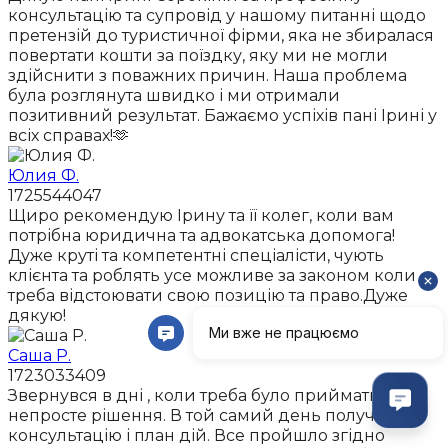
консультацію та супровід у нашому питанні щодо
претензій до туристичної фірми, яка не збиралася
повертати кошти за поїздку, яку ми не могли
здійснити з поважних причин. Наша проблема
була розглянута швидко і ми отримали
позитивний результат. Бажаємо успіхів пані Ірині у
всіх справах!🫶
Юлия Ф.
1725544047
Щиро рекомендую Ірину та її колег, коли вам
потрібна юридична та адвокатська допомога!
Дуже круті та компетентні спеціалісти, чують
клієнта та роблять усе можливе за законом коли
треба відстоювати свою позицію та право.Дуже
дякую!
Саша Р.
1723033409
Звернувся в дні , коли треба було приймати
непросте рішення. В той самий день получив
консультацію і план дій. Все пройшло згідно