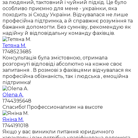
за людяний, тактовний і чуйний підхід. Це було
особливо приємно для мене - українки, яка
походить зі Сходу України. Відчувалася не лише
професійна підтримка, а й справжнє розуміння та
бажання допомогти. Без сумніву, рекомендую як
надійну й відповідальну команду фахівців.
Тетяна М.
1748523685
Консультація була змістовною, отримала
розгорнуті відповіді абсолютно на кожне своє
запитання . В розмові з фахівцями відчувалася як
професійна обізнаність, так і людська , емоційна
підтримка!
Olena A.
1744395648
Спасибо! Профессионализм на высоте
Яніна М.
1744191018
Якщо у вас виникли питання юридичного
характеру і вам потрібна кваліфікована допомога,