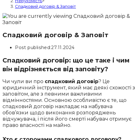
Нерухомість
>
Спадковий договір & Заповіт
Спадковий договір & Заповіт
Post published:
27.11.2024
Спадковий договір: що це таке і чим
він відрізняється від заповіту?
Чи чули ви про
спадковий договір
? Це
юридичний інструмент, який має деякі схожості з
заповітом, але з певними важливими
відмінностями. Основною особливістю є те, що
спадковий договір накладає на набувача
обов’язки щодо виконання розпоряджень
відчужувача, і після його смерті набувач отримує
право власності на майно.
Хто є сторонами спадкового договору?