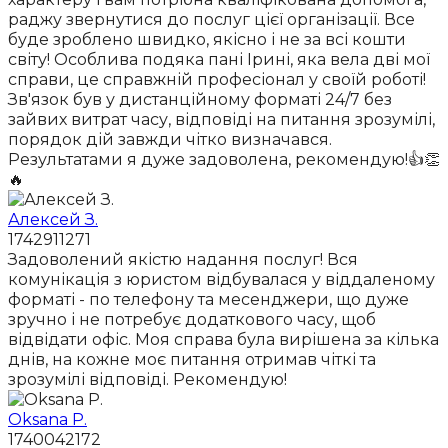
раджу звернутися до послуг цієї організації. Все
буде зроблено швидко, якісно і не за всі кошти
світу! Особлива подяка пані Ірині, яка вела дві мої
справи, це справжній професіонал у своїй роботі!
Зв'язок був у дистанційному форматі 24/7 без
зайвих витрат часу, відповіді на питання зрозумілі,
порядок дій завжди чітко визначався.
Результатами я дуже задоволена, рекомендую!👍👏
🔥
Алексей З.
1742911271
Задоволений якістю надання послуг! Вся
комунікація з юристом відбувалася у віддаленому
форматі - по телефону та месенджери, що дуже
зручно і не потребує додаткового часу, щоб
відвідати офіс. Моя справа була вирішена за кілька
днів, на кожне моє питання отримав чіткі та
зрозумілі відповіді. Рекомендую!
Oksana P.
1740042172