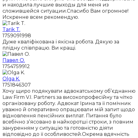
и находила лучшие выходы для меня из
сложившейся ситуации.Спасибо Вам огромное!
Искренне всем рекомендую.
Tarik T.
1759091998
Дуже кваліфікована і якісна робота. Дякую за
плідну співпрацю. Ви кращі.
Павел О.
1754759912
Olga K.
1751846307
Хочу щиро подякувати адвокатському обʼєднанню
Law Firm V.I. Partners за високопрофесійну та чітко
організовану роботу. Адвокат Ірина та її помічник
уважно й оперативно опрацювали мій запит щодо
відновлення пенсійних виплат. Питання було
всебічно зʼясовано в найкоротші строки, з повним
зануренням у ситуацію та готовністю діяти
відповідно до її особливостей.Окрема вдячність