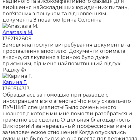
надійного та високоефективного фахівця для
вирішення найскладніших юридичних питань,
пов'язаних з пошуком та відновленням
документів.З повагою Ірина Солоніна.
Anastasiia M.
1762192809
Замовляла послуги витребування документів та
проставлення апостилю. Документи отримала
вчасно, спілкування з Іриною було дуже
приємним, від мене найпозитвніший відгук!
Раджу 👍
Карина Г.
1760514313
Обращалась за помощью при разводе с
иностранцем в это агенство.Что могу сказать-это
ЛУЧШИЕ специалисты!Было оочень много
нюансов,с которыми мне помогли разобраться и
грамотно все сделать.Отдельная благодарность
Виктории!И за нереальный профессионализм и
за человеческое отношение!Когда опускались
руки и не было сил уже-она всегда поддерживала