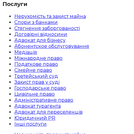
Послуги
Нерухомість та захист майна
Спори з банками
Стягнення заборгованості
Договірні відносини
Адвокат для бізнесу
Абoнентское обслуговування
Медіація
Міжнародне право
Податкове право
Сімейне право
Третейський суд
Захист прав у суді
Господарське право
Цивільне право
Адміністративне право
Адвокат турагента
Адвокат для переселенців
Юридичний PR
Інші послуги