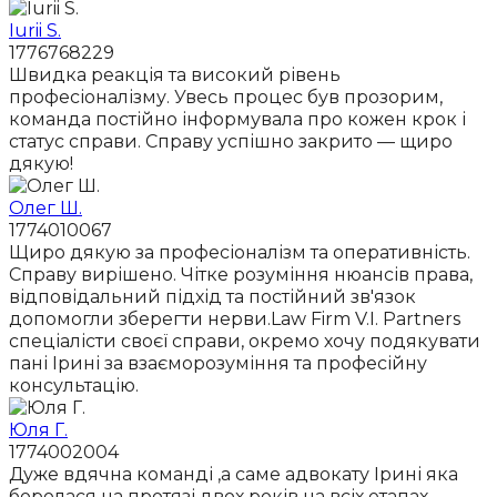
Iurii S.
1776768229
Швидка реакція та високий рівень
професіоналізму. Увесь процес був прозорим,
команда постійно інформувала про кожен крок і
статус справи. Справу успішно закрито — щиро
дякую!
Олег Ш.
1774010067
Щиро дякую за професіоналізм та оперативність.
Справу вирішено. Чітке розуміння нюансів права,
відповідальний підхід та постійний зв'язок
допомогли зберегти нерви.Law Firm V.I. Partners
спеціалісти своєї справи, окремо хочу подякувати
пані Ірині за взаєморозуміння та професійну
консультацію.
Юля Г.
1774002004
Дуже вдячна команді ,а саме адвокату Ірині яка
боролася на протязі двох років на всіх етапах