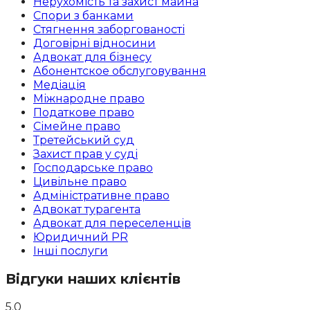
Нерухомість та захист майна
Спори з банками
Стягнення заборгованості
Договірні відносини
Адвокат для бізнесу
Абoнентское обслуговування
Медіація
Міжнародне право
Податкове право
Сімейне право
Третейський суд
Захист прав у суді
Господарське право
Цивільне право
Адміністративне право
Адвокат турагента
Адвокат для переселенців
Юридичний PR
Інші послуги
Відгуки наших клієнтів
5.0