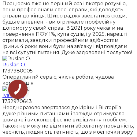
Працюємо вже не перший раз і вкотре розумію,
вони професіонали своєї справи, які доводять
справи до кінця. Щиро раджу звертатись сюди,
будьте впевнені - ви отримаєте професійну
допомогу у своїй справі. З 2021 року чекали на
повернення ПФУ 1%, купа судів, і у 2025, нарешті
отримали, завдяки професійним здібностям
Ірини. 4 роки вони були на зв'язку і відповідали
на всі супутні питання. Дуже задоволені послугою!
Ruslan O.
1737980005
Оперативний сервіс, якісна робота, чудова
комунікація.
Ivanna S.
1732970643
Неодноразово зверталася до Иріни і Вікторії з
дуже різними питаннями і завжди отримувала
швидке і вископрофесіїне вирішиння проблем.
Також не можу не відмітити абсолютну порядність,
чесність, людяність і етічність, що з моєї точки зору