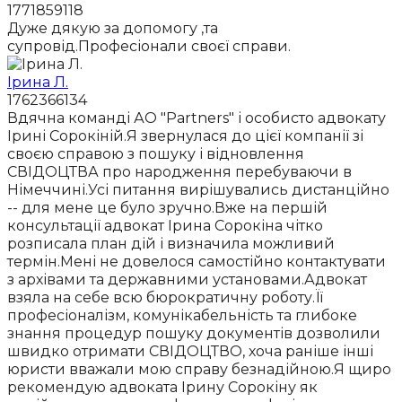
1771859118
Дуже дякую за допомогу ,та
супровід.Професіонали своєї справи.
Ірина Л.
1762366134
Вдячна команді АО "Partners" і особисто адвокату
Ірині Сорокіній.Я звернулася до цієї компанії зі
своєю справою з пошуку і відновлення
СВІДОЦТВА про народження перебуваючи в
Німеччині.Усі питання вирішувались дистанційно
-- для мене це було зручно.Вже на першій
консультації адвокат Ірина Сорокіна чітко
розписала план дій і визначила можливий
термін.Мені не довелося самостійно контактувати
з архівами та державними установами.Адвокат
взяла на себе всю бюрократичну роботу.Її
професіоналізм, комунікабельність та глибоке
знання процедур пошуку документів дозволили
швидко отримати СВІДОЦТВО, хоча раніше інші
юристи вважали мою справу безнадійною.Я щиро
рекомендую адвоката Ірину Сорокіну як