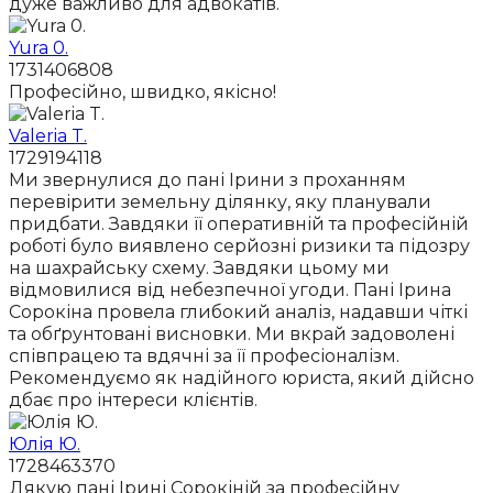
дуже важливо для адвокатів.
Yura 0.
1731406808
Професійно, швидко, якісно!
Valeria T.
1729194118
Ми звернулися до пані Ірини з проханням
перевірити земельну ділянку, яку планували
придбати. Завдяки її оперативній та професійній
роботі було виявлено серйозні ризики та підозру
на шахрайську схему. Завдяки цьому ми
відмовилися від небезпечної угоди. Пані Ірина
Сорокіна провела глибокий аналіз, надавши чіткі
та обґрунтовані висновки. Ми вкрай задоволені
співпрацею та вдячні за її професіоналізм.
Рекомендуємо як надійного юриста, який дійсно
дбає про інтереси клієнтів.
Юлія Ю.
1728463370
Дякую пані Ірині Сорокіній за професійну