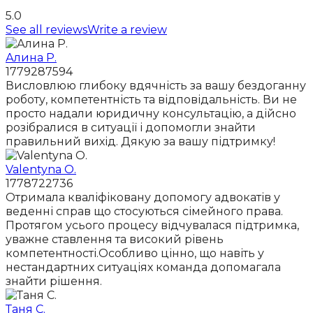
5.0
See all reviews
Write a review
Алина Р.
1779287594
Висловлюю глибоку вдячність за вашу бездоганну
роботу, компетентність та відповідальність. Ви не
просто надали юридичну консультацію, а дійсно
розібралися в ситуації і допомогли знайти
правильний вихід. Дякую за вашу підтримку!
Valentyna O.
1778722736
Отримала кваліфіковану допомогу адвокатів у
веденні справ що стосуються сімейного права.
Протягом усього процесу відчувалася підтримка,
уважне ставлення та високий рівень
компетентності.Особливо цінно, що навіть у
нестандартних ситуаціях команда допомагала
знайти рішення.
Таня С.