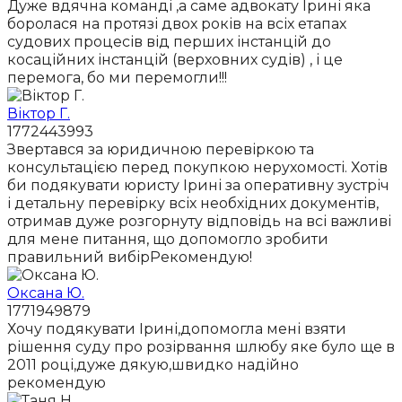
Дуже вдячна команді ,а саме адвокату Ірині яка
боролася на протязі двох років на всіх етапах
судових процесів від перших інстанцій до
косаційних інстанцій (верховних судів) , і це
перемога, бо ми перемогли!!!
Віктор Г.
1772443993
Звертався за юридичною перевіркою та
консультацією перед покупкою нерухомості. Хотів
би подякувати юристу Ірині за оперативну зустріч
і детальну перевірку всіх необхідних документів,
отримав дуже розгорнуту відповідь на всі важливі
для мене питання, що допомогло зробити
правильний вибірРекомендую!
Оксана Ю.
1771949879
Хочу подякувати Ірині,допомогла мені взяти
рішення суду про розірвання шлюбу яке було ще в
2011 році,дуже дякую,швидко надійно
рекомендую