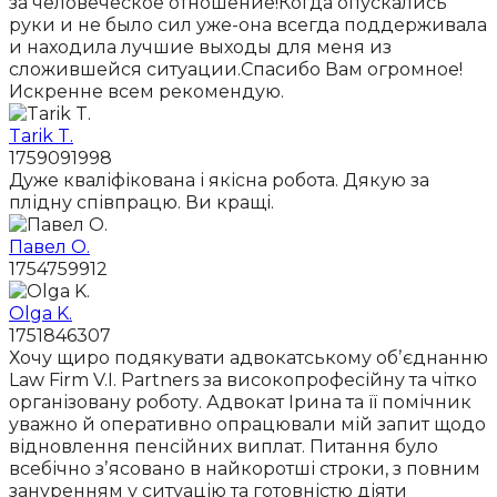
за человеческое отношение!Когда опускались
руки и не было сил уже-она всегда поддерживала
и находила лучшие выходы для меня из
сложившейся ситуации.Спасибо Вам огромное!
Искренне всем рекомендую.
Tarik T.
1759091998
Дуже кваліфікована і якісна робота. Дякую за
плідну співпрацю. Ви кращі.
Павел О.
1754759912
Olga K.
1751846307
Хочу щиро подякувати адвокатському обʼєднанню
Law Firm V.I. Partners за високопрофесійну та чітко
організовану роботу. Адвокат Ірина та її помічник
уважно й оперативно опрацювали мій запит щодо
відновлення пенсійних виплат. Питання було
всебічно зʼясовано в найкоротші строки, з повним
зануренням у ситуацію та готовністю діяти