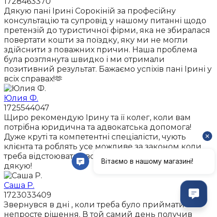
1728463370
Дякую пані Ірині Сорокіній за професійну
консультацію та супровід у нашому питанні щодо
претензій до туристичної фірми, яка не збиралася
повертати кошти за поїздку, яку ми не могли
здійснити з поважних причин. Наша проблема
була розглянута швидко і ми отримали
позитивний результат. Бажаємо успіхів пані Ірині у
всіх справах!🫶
Юлия Ф.
1725544047
Щиро рекомендую Ірину та її колег, коли вам
потрібна юридична та адвокатська допомога!
Дуже круті та компетентні спеціалісти, чують
клієнта та роблять усе можливе за законом коли
треба відстоювати свою позицію та право.Дуже
дякую!
Саша Р.
1723033409
Звернувся в дні , коли треба було приймати
непросте рішення. В той самий день получив