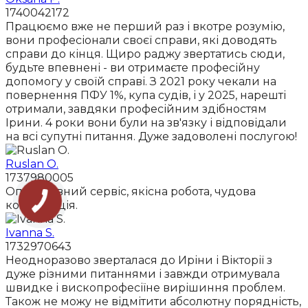
1740042172
Працюємо вже не перший раз і вкотре розумію,
вони професіонали своєї справи, які доводять
справи до кінця. Щиро раджу звертатись сюди,
будьте впевнені - ви отримаєте професійну
допомогу у своїй справі. З 2021 року чекали на
повернення ПФУ 1%, купа судів, і у 2025, нарешті
отримали, завдяки професійним здібностям
Ірини. 4 роки вони були на зв'язку і відповідали
на всі супутні питання. Дуже задоволені послугою!
Ruslan O.
1737980005
Оперативний сервіс, якісна робота, чудова
комунікація.
Ivanna S.
1732970643
Неодноразово зверталася до Иріни і Вікторії з
дуже різними питаннями і завжди отримувала
швидке і вископрофесіїне вирішиння проблем.
Також не можу не відмітити абсолютну порядність,