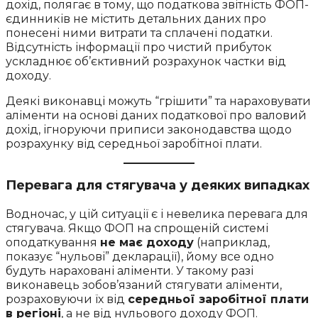
дохід, полягає в тому, що податкова звітність ФОП-
єдинників не містить детальних даних про
понесені ними витрати та сплачені податки.
Відсутність інформації про чистий прибуток
ускладнює об’єктивний розрахунок частки від
доходу.
Деякі виконавці можуть “грішити” та нараховувати
аліменти на основі даних податкової про валовий
дохід, ігноруючи приписи законодавства щодо
розрахунку від середньої заробітної плати.
Перевага для стягувача у деяких випадках
Водночас, у цій ситуації є і невелика перевага для
стягувача. Якщо ФОП на спрощеній системі
оподаткування
не має доходу
(наприклад,
показує “нульові” декларації), йому все одно
будуть нараховані аліменти. У такому разі
виконавець зобов’язаний стягувати аліменти,
розраховуючи їх від
середньої заробітної плати
в регіоні
, а не від нульового доходу ФОП.