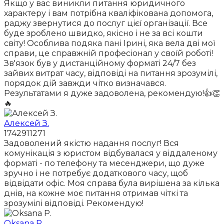
Якщо у вас виникли питання юридичного
характеру і вам потрібна кваліфікована допомога,
раджу звернутися до послуг цієї організації. Все
буде зроблено швидко, якісно і не за всі кошти
світу! Особлива подяка пані Ірині, яка вела дві мої
справи, це справжній професіонал у своїй роботі!
Зв'язок був у дистанційному форматі 24/7 без
зайвих витрат часу, відповіді на питання зрозумілі,
порядок дій завжди чітко визначався.
Результатами я дуже задоволена, рекомендую!👍👏
🔥
Алексей З.
1742911271
Задоволений якістю надання послуг! Вся
комунікація з юристом відбувалася у віддаленому
форматі - по телефону та месенджери, що дуже
зручно і не потребує додаткового часу, щоб
відвідати офіс. Моя справа була вирішена за кілька
днів, на кожне моє питання отримав чіткі та
зрозумілі відповіді. Рекомендую!
Oksana P.