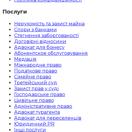
Послуги
Нерухомість та захист майна
Спори з банками
Стягнення заборгованості
Договірні відносини
Адвокат для бізнесу
Абoнентское обслуговування
Медіація
Міжнародне право
Податкове право
Сімейне право
Третейський суд
Захист прав у суді
Господарське право
Цивільне право
Адміністративне право
Адвокат турагента
Адвокат для переселенців
Юридичний PR
Інші послуги