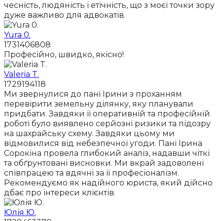
чесність, людяність і етічність, що з моєї точки зору
дуже важливо для адвокатів.
Yura 0.
1731406808
Професійно, швидко, якісно!
Valeria T.
1729194118
Ми звернулися до пані Ірини з проханням
перевірити земельну ділянку, яку планували
придбати. Завдяки її оперативній та професійній
роботі було виявлено серйозні ризики та підозру
на шахрайську схему. Завдяки цьому ми
відмовилися від небезпечної угоди. Пані Ірина
Сорокіна провела глибокий аналіз, надавши чіткі
та обґрунтовані висновки. Ми вкрай задоволені
співпрацею та вдячні за її професіоналізм.
Рекомендуємо як надійного юриста, який дійсно
дбає про інтереси клієнтів.
Юлія Ю.