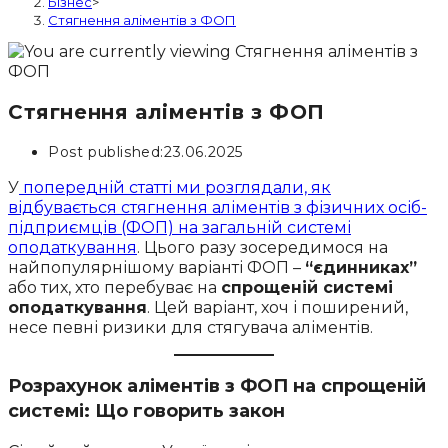
Бізнес
>
Стягнення аліментів з ФОП
Стягнення аліментів з ФОП
Post published:
23.06.2025
У
попередній статті ми розглядали, як
відбувається стягнення аліментів з фізичних осіб-
підприємців (ФОП) на загальній системі
оподаткування
. Цього разу зосередимося на
найпопулярнішому варіанті ФОП –
“єдинниках”
або тих, хто перебуває на
спрощеній системі
оподаткування
. Цей варіант, хоч і поширений,
несе певні ризики для стягувача аліментів.
Розрахунок аліментів з ФОП на спрощеній
системі: Що говорить закон