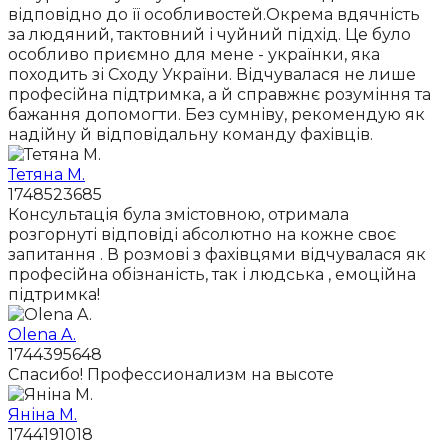
відповідно до її особливостей.Окрема вдячність
за людяний, тактовний і чуйний підхід. Це було
особливо приємно для мене - українки, яка
походить зі Сходу України. Відчувалася не лише
професійна підтримка, а й справжнє розуміння та
бажання допомогти. Без сумніву, рекомендую як
надійну й відповідальну команду фахівців.
Тетяна М.
1748523685
Консультація була змістовною, отримала
розгорнуті відповіді абсолютно на кожне своє
запитання . В розмові з фахівцями відчувалася як
професійна обізнаність, так і людська , емоційна
підтримка!
Olena A.
1744395648
Спасибо! Профессионализм на высоте
Яніна М.
1744191018