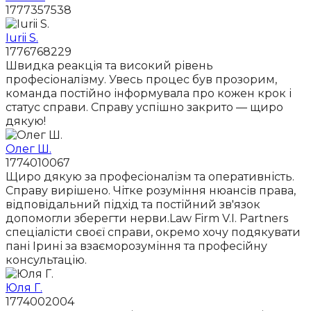
1777357538
Iurii S.
1776768229
Швидка реакція та високий рівень
професіоналізму. Увесь процес був прозорим,
команда постійно інформувала про кожен крок і
статус справи. Справу успішно закрито — щиро
дякую!
Олег Ш.
1774010067
Щиро дякую за професіоналізм та оперативність.
Справу вирішено. Чітке розуміння нюансів права,
відповідальний підхід та постійний зв'язок
допомогли зберегти нерви.Law Firm V.I. Partners
спеціалісти своєї справи, окремо хочу подякувати
пані Ірині за взаєморозуміння та професійну
консультацію.
Юля Г.
1774002004