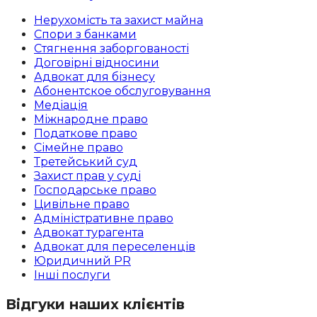
Нерухомість та захист майна
Спори з банками
Стягнення заборгованості
Договірні відносини
Адвокат для бізнесу
Абoнентское обслуговування
Медіація
Міжнародне право
Податкове право
Сімейне право
Третейський суд
Захист прав у суді
Господарське право
Цивільне право
Адміністративне право
Адвокат турагента
Адвокат для переселенців
Юридичний PR
Інші послуги
Відгуки наших клієнтів