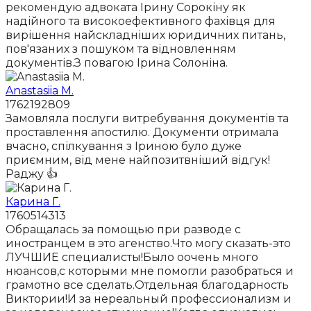
рекомендую адвоката Ірину Сорокіну як
надійного та високоефективного фахівця для
вирішення найскладніших юридичних питань,
пов'язаних з пошуком та відновленням
документів.З повагою Ірина Солоніна.
Anastasiia M.
1762192809
Замовляла послуги витребування документів та
проставлення апостилю. Документи отримала
вчасно, спілкування з Іриною було дуже
приємним, від мене найпозитвніший відгук!
Раджу 👍
Карина Г.
1760514313
Обращалась за помощью при разводе с
иностранцем в это агенство.Что могу сказать-это
ЛУЧШИЕ специалисты!Было оочень много
нюансов,с которыми мне помогли разобраться и
грамотно все сделать.Отдельная благодарность
Виктории!И за нереальный профессионализм и