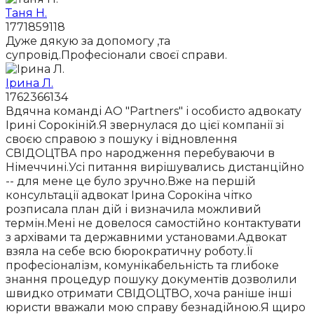
Таня Н.
1771859118
Дуже дякую за допомогу ,та
супровід.Професіонали своєї справи.
Ірина Л.
1762366134
Вдячна команді АО "Partners" і особисто адвокату
Ірині Сорокіній.Я звернулася до цієї компанії зі
своєю справою з пошуку і відновлення
СВІДОЦТВА про народження перебуваючи в
Німеччині.Усі питання вирішувались дистанційно
-- для мене це було зручно.Вже на першій
консультації адвокат Ірина Сорокіна чітко
розписала план дій і визначила можливий
термін.Мені не довелося самостійно контактувати
з архівами та державними установами.Адвокат
взяла на себе всю бюрократичну роботу.Її
професіоналізм, комунікабельність та глибоке
знання процедур пошуку документів дозволили
швидко отримати СВІДОЦТВО, хоча раніше інші
юристи вважали мою справу безнадійною.Я щиро