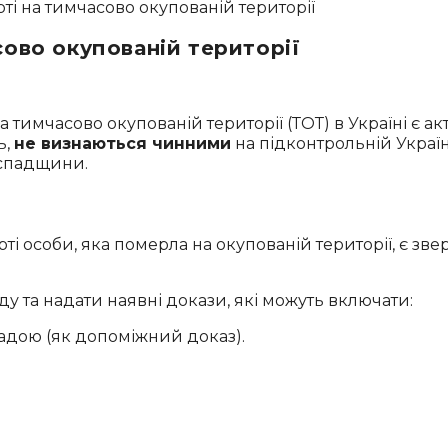
ово окупованій території
тимчасово окупованій території (ТОТ) в Україні є 
ь,
не визнаються чинними
на підконтрольній Україн
 спадщини.
особи, яка померла на окупованій території, є зв
у та надати наявні докази, які можуть включати:
адою (як допоміжний доказ).