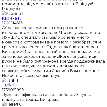
приємним, від мене найпозитвніший відгук!
Раджу 👍
Карина Г.
1760514313
Обращалась за помощью при разводе с
иностранцем в это агенство.Что могу сказать-это
ЛУЧШИЕ специалисты!Было оочень много
нюансов,с которыми мне помогли разобраться и
грамотно все сделать.Отдельная благодарность
Виктории!И за нереальный профессионализм и
за человеческое отношение!Когда опускались
руки и не было сил уже-она всегда поддерживала
и находила лучшие выходы для меня из
сложившейся ситуации.Спасибо Вам огромное!
Искренне всем рекомендую.
Tarik T.
1759091998
Дуже кваліфікована і якісна робота. Дякую за
плідну співпрацю. Ви кращі.