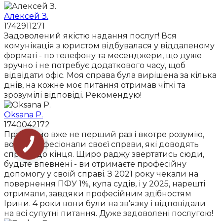
Алексей З.
1742911271
Задоволений якістю надання послуг! Вся
комунікація з юристом відбувалася у віддаленому
форматі - по телефону та месенджери, що дуже
зручно і не потребує додаткового часу, щоб
відвідати офіс. Моя справа була вирішена за кілька
днів, на кожне моє питання отримав чіткі та
зрозумілі відповіді. Рекомендую!
Oksana P.
1740042172
Працюємо вже не перший раз і вкотре розумію,
вони професіонали своєї справи, які доводять
справи до кінця. Щиро раджу звертатись сюди,
будьте впевнені - ви отримаєте професійну
допомогу у своїй справі. З 2021 року чекали на
повернення ПФУ 1%, купа судів, і у 2025, нарешті
отримали, завдяки професійним здібностям
Ірини. 4 роки вони були на зв'язку і відповідали
на всі супутні питання. Дуже задоволені послугою!