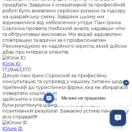
придбати. Завдяки її оперативній та професійній
роботі було виявлено серйозні ризики та підозру
на шахрайську схему. Завдяки цьому ми
відмовилися від небезпечної угоди. Пані Ірина
Сорокіна провела глибокий аналіз, надавши чіткі
та обґрунтовані висновки. Ми вкрай задоволені
співпрацею та вдячні за її професіоналізм.
Рекомендуємо як надійного юриста, який дійсно
дбає про інтереси клієнтів.
Юлія Ю.
1728463370
Дякую пані Ірині Сорокіній за професійну
консультацію та супровід у нашому питанні щодо
претензій до туристичної фірми, яка не збиралася
повертати кошти за поїздку, яку ми не могли
здійснити з поважних причин. Наша проблема
була розглянута швидко і ми отримали
позитивний результат. Бажаємо успіхів пані Ірині у
всіх справах!🫶
Юлия Ф.