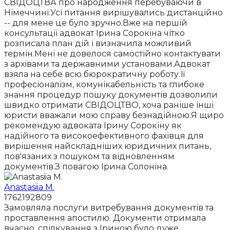
СВІДОЦТВА про народження перебуваючи в
Німеччині.Усі питання вирішувались дистанційно
-- для мене це було зручно.Вже на першій
консультації адвокат Ірина Сорокіна чітко
розписала план дій і визначила можливий
термін.Мені не довелося самостійно контактувати
з архівами та державними установами.Адвокат
взяла на себе всю бюрократичну роботу.Її
професіоналізм, комунікабельність та глибоке
знання процедур пошуку документів дозволили
швидко отримати СВІДОЦТВО, хоча раніше інші
юристи вважали мою справу безнадійною.Я щиро
рекомендую адвоката Ірину Сорокіну як
надійного та високоефективного фахівця для
вирішення найскладніших юридичних питань,
пов'язаних з пошуком та відновленням
документів.З повагою Ірина Солоніна.
Anastasiia M.
1762192809
Замовляла послуги витребування документів та
проставлення апостилю. Документи отримала
вчасно, спілкування з Іриною було дуже