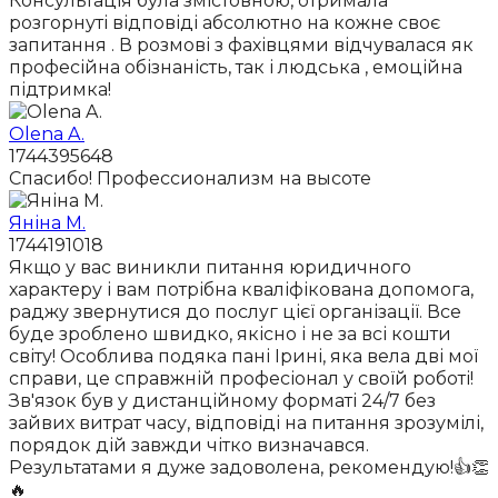
Консультація була змістовною, отримала
розгорнуті відповіді абсолютно на кожне своє
запитання . В розмові з фахівцями відчувалася як
професійна обізнаність, так і людська , емоційна
підтримка!
Olena A.
1744395648
Спасибо! Профессионализм на высоте
Яніна М.
1744191018
Якщо у вас виникли питання юридичного
характеру і вам потрібна кваліфікована допомога,
раджу звернутися до послуг цієї організації. Все
буде зроблено швидко, якісно і не за всі кошти
світу! Особлива подяка пані Ірині, яка вела дві мої
справи, це справжній професіонал у своїй роботі!
Зв'язок був у дистанційному форматі 24/7 без
зайвих витрат часу, відповіді на питання зрозумілі,
порядок дій завжди чітко визначався.
Результатами я дуже задоволена, рекомендую!👍👏
🔥