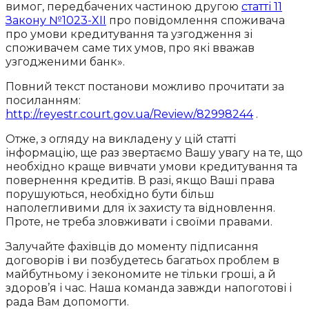
вимог, передбачених частиною другою
статті 11
Закону №1023-XII
про повідомлення споживача
про умови кредитування та узгодження зі
споживачем саме тих умов, про які вважав
узгодженими банк».
Повний текст постанови можливо прочитати за
посиланням:
http://reyestr.court.gov.ua/Review/82998244
.
Отже, з огляду на викладену у цій статті
інформацію, ще раз звертаємо Вашу увагу на те, що
необхідно краще вивчати умови кредитування та
повернення кредитів. В разі, якщо Ваші права
порушуються, необхідно бути більш
наполегливими для їх захисту та відновлення.
Проте, не треба зловживати і своїми правами.
Залучайте фахівців до моменту підписання
договорів і ви позбудетесь багатьох проблем в
майбутньому і зекономите не тільки гроші, а й
здоров’я і час. Наша команда завжди напоготові і
рада Вам допомогти.