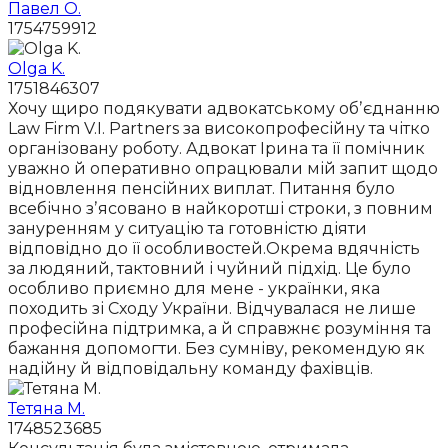
Павел О.
1754759912
Olga K.
1751846307
Хочу щиро подякувати адвокатському обʼєднанню
Law Firm V.I. Partners за високопрофесійну та чітко
організовану роботу. Адвокат Ірина та її помічник
уважно й оперативно опрацювали мій запит щодо
відновлення пенсійних виплат. Питання було
всебічно зʼясовано в найкоротші строки, з повним
зануренням у ситуацію та готовністю діяти
відповідно до її особливостей.Окрема вдячність
за людяний, тактовний і чуйний підхід. Це було
особливо приємно для мене - українки, яка
походить зі Сходу України. Відчувалася не лише
професійна підтримка, а й справжнє розуміння та
бажання допомогти. Без сумніву, рекомендую як
надійну й відповідальну команду фахівців.
Тетяна М.
1748523685