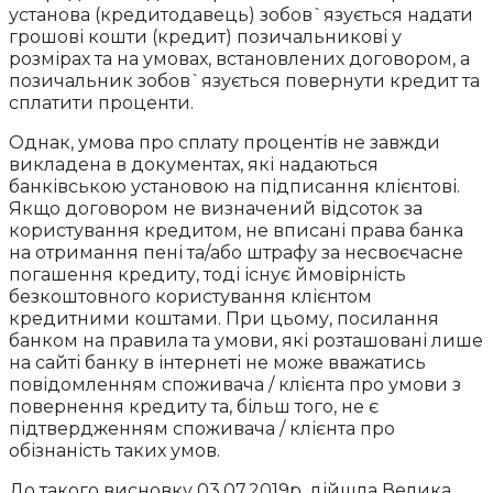
установа (кредитодавець) зобов`язується надати
грошові кошти (кредит) позичальникові у
розмірах та на умовах, встановлених договором, а
позичальник зобов`язується повернути кредит та
сплатити проценти.
Однак, умова про сплату процентів не завжди
викладена в документах, які надаються
банківською установою на підписання клієнтові.
Якщо договором не визначений відсоток за
користування кредитом, не вписані права банка
на отримання пені та/або штрафу за несвоєчасне
погашення кредиту, тоді існує ймовірність
безкоштовного користування клієнтом
кредитними коштами. При цьому, посилання
банком на правила та умови, які розташовані лише
на сайті банку в інтернеті не може вважатись
повідомленням споживача / клієнта про умови з
повернення кредиту та, більш того, не є
підтвердженням споживача / клієнта про
обізнаність таких умов.
До такого висновку 03.07.2019р. дійшла Велика