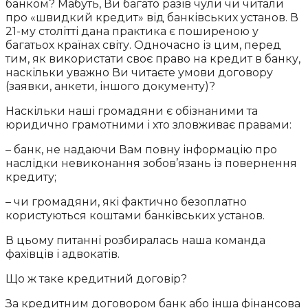
банком? Мабуть, Ви багато разів чули чи читали
про «швидкий кредит» від банківських установ. В
21-му столітті дана практика є поширеною у
багатьох країнах світу. Одночасно із цим, перед
тим, як використати своє право на кредит в банку,
наскільки уважно Ви читаєте умови договору
(заявки, анкети, іншого документу)?
Наскільки наші громадяни є обізнаними та
юридично грамотними і хто зловживає правами:
– банк, не надаючи Вам повну інформацію про
наслідки невиконання зобов’язань із повернення
кредиту;
– чи громадяни, які фактично безоплатно
користуються коштами банківських установ.
В цьому питанні розбиралась наша команда
фахівців і адвокатів.
Що ж таке кредитний договір?
За кредитним договором банк або інша фінансова