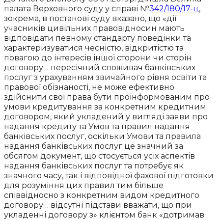
палата Верховного суду у справі №
342/180/17-ц
,
зокрема, в постанові суду вказано, що «дії
учасників цивільних правовідносин мають
відповідати певному стандарту поведінки та
характеризуватися чесністю, відкритістю та
повагою до інтересів іншої сторони чи сторін
договору… пересічний споживач банківських
послуг з урахуванням звичайного рівня освіти та
правової обізнаності, не може ефективно
здійснити свої права бути проінформованим про
умови кредитування за конкретним кредитним
договором, який укладений у вигляді заяви про
надання кредиту та Умов та правил надання
банківських послуг, оскільки Умови та правила
надання банківських послуг це значний за
обсягом документ, що стосується усіх аспектів
надання банківських послуг та потребує як
значного часу, так і відповідної фахової підготовки
для розуміння цих правил тим більше
співвідносно з конкретним видом кредитного
договору… відсутні підстави вважати, що при
укладенні договору з» клієнтом банк «дотримав