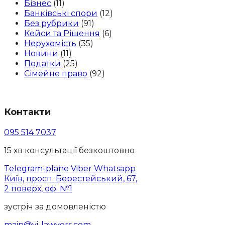
Бізнес
(11)
Банківські спори
(12)
Без рубрики
(91)
Кейси та Рішення
(6)
Нерухомість
(35)
Новини
(11)
Податки
(25)
Сімейне право
(92)
Контакти
095 514 7037
15 хв консультації безкоштовно
Telegram-plane
Viber
Whatsapp
Київ, просп. Берестейський, 67,
2 поверх, оф. №1
зустріч за домовленістю
main@vi-lawyers.com