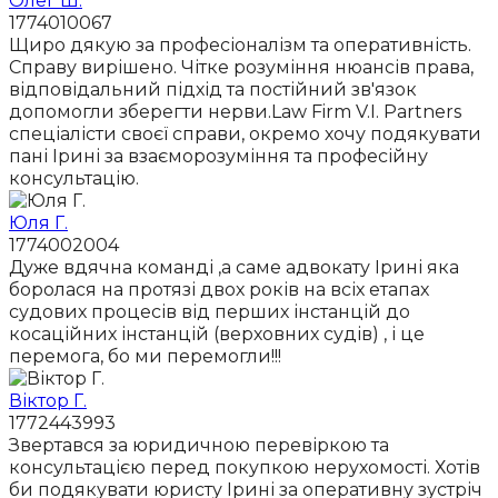
Олег Ш.
1774010067
Щиро дякую за професіоналізм та оперативність.
Справу вирішено. Чітке розуміння нюансів права,
відповідальний підхід та постійний зв'язок
допомогли зберегти нерви.Law Firm V.I. Partners
спеціалісти своєї справи, окремо хочу подякувати
пані Ірині за взаєморозуміння та професійну
консультацію.
Юля Г.
1774002004
Дуже вдячна команді ,а саме адвокату Ірині яка
боролася на протязі двох років на всіх етапах
судових процесів від перших інстанцій до
косаційних інстанцій (верховних судів) , і це
перемога, бо ми перемогли!!!
Віктор Г.
1772443993
Звертався за юридичною перевіркою та
консультацією перед покупкою нерухомості. Хотів
би подякувати юристу Ірині за оперативну зустріч