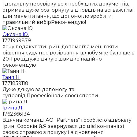
і детальну перевірку всіх необхідних документів,
отримав дуже розгорнуту відповідь на всі важливі
для мене питання, що допомогло зробити
правильний вибірРекомендую!
Оксана Ю.
1771949879
Хочу подякувати Ірині,допомогла мені взяти
рішення суду про розірвання шлюбу яке було ще в
2011 році,дуже дякую,швидко надійно
рекомендую
Таня Н.
1771859118
Дуже дякую за допомогу ,та
супровід.Професіонали своєї справи.
Ірина Л.
1762366134
Вдячна команді АО "Partners" і особисто адвокату
Ірині Сорокіній.Я звернулася до цієї компанії зі
своєю справою з пошуку і відновлення