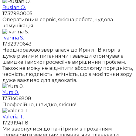
Ruslan O.
1737980005
Оперативний сервіс, якісна робота, чудова
комунікація.
Ivanna S.
1732970643
Неодноразово зверталася до Иріни і Вікторії з
дуже різними питаннями і завжди отримувала
швидке і вископрофесіїне вирішиння проблем.
Також не можу не відмітити абсолютну порядність,
чесність, людяність і етічність, що з моєї точки зору
дуже важливо для адвокатів.
Yura 0.
1731406808
Професійно, швидко, якісно!
Valeria T.
1729194118
Ми звернулися до пані Ірини з проханням
перевірити земельну ділянку, яку планували