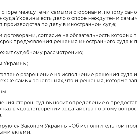
 споре между теми самыми сторонами, по тому само
е суда Украины есть дело о споре между теми самым
я производства по делу в иностранном суде;
договорами, согласие на обязательность которых 
срок предъявления решения иностранного суда к 
лежит судебному рассмотрению;
м Украины;
тавлено разрешение на исполнение решения суда и
тех же самых основаниях, что и решения, которые з
ны.
нения сторон, суд выносит определение о предост
тказ в удовлетворении ходатайства по этому вопро
.
ируются Законом Украины «Об исполнительном про
ыми актами.