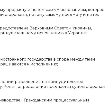
му предмету и по тем самым основаниям, которое
и сторонами, по тому самому предмету и на тех
предоставлена Верховным Советом Украины,
принудительному исполнению в Украине;
ностранного государства в споре между теми
апрашиваются к исполнению;
авлении разрешения на принудительное
су. Копия определения посылается судом сторонам
изводстве», Гражданским процессуальным