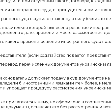
ству, или при отсутствии такого договора, к ходата
ения иностранного суда, о принудительном исполне
анного суда вступило в законную силу (если это не
, относительно которой вынесено решение иностранн
домлена о дате, времени и месте рассмотрения дел
ли с какого времени решение иностранного суда по
дставителя (если ходатайство подается представит
ом перевод перечисленных документов украинским 
а законодатель допускает подачу в суд документов на 
о владели б иностранными языками (тем более, име
яет и упрощает процедуру рассмотрения украински
орые прилагаются к нему, не оформлено в соответст
е документы, оставляет его без рассмотрения и воз