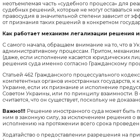
неотъемлемая часть «судебного процесса» для ре
судебных решений, которые не могут оставаться 
правосудия в значительной степени зависит от э
от признания таких решений в конкретном государ
Как работает механизм легализации решения и
С самого начала, обращаем внимание на то, что в У
административному процессам. Притом, механизм
(даже, если исполнение касается юридических л
решения суда именно согласно Гражданскому про
Статьей 462 Гражданского процессуального кодекс
компетентных органов иностранных государств, к
Украине, если их признание и исполнение предус
Советом Украины, или по принципу взаимности. 
считается, что он существует, поскольку не доказан
Важно!!!
Решение иностранного суда может быть п
ним в законную силу, за исключением решения о 
исполнению на протяжении всего срока проведени
Ходатайство о предоставлении разрешения на при