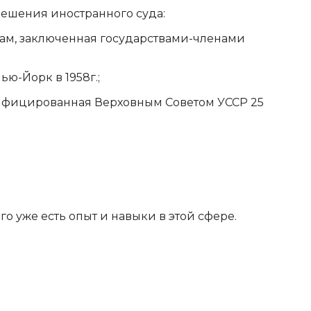
ешения иностранного суда:
ам, заключенная государствами-членами
ю-Йорк в 1958г.;
атифицированная Верховным Советом УССР 25
го уже есть опыт и навыки в этой сфере.