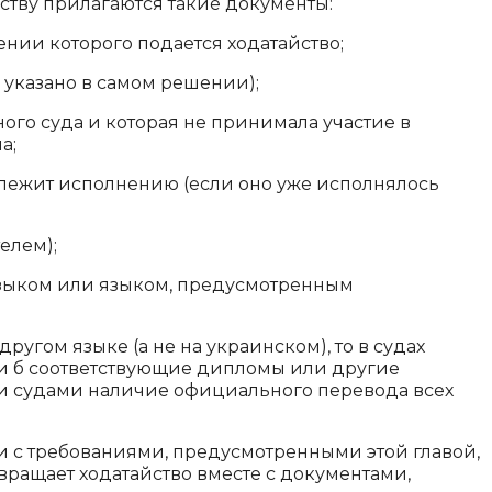
йству прилагаются такие документы:
нии которого подается ходатайство;
 указано в самом решении);
ого суда и которая не принимала участие в
а;
длежит исполнению (если оно уже исполнялось
елем);
языком или языком, предусмотренным
другом языке (а не на украинском), то в судах
ли б соответствующие дипломы или другие
ми судами наличие официального перевода всех
вии с требованиями, предусмотренными этой главой,
вращает ходатайство вместе с документами,