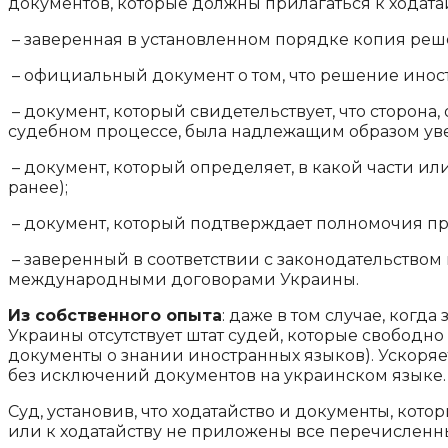
документов, которые должны прилагаться к ходатай
– заверенная в установленном порядке копия реш
– официальный документ о том, что решение иностр
– документ, который свидетельствует, что сторона
судебном процессе, была надлежащим образом уве
– документ, который определяет, в какой части и
ранее);
– документ, который подтверждает полномочия пре
– заверенный в соответствии с законодательств
международными договорами Украины.
Из собственного опыта
: даже в том случае, когд
Украины отсутствует штат судей, которые свободн
документы о знании иностранных языков). Ускор
без исключений документов на украинском языке.
Суд, установив, что ходатайство и документы, кот
или к ходатайству не приложены все перечисленны