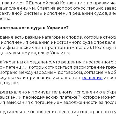
ализации ст. 6 Европейской Конвенции по правам ч
невыполненными. Ответ на вопрос относительно зав
ффективной системы исполнения решений судов, а е
стве.
ностранного суда в Украине?
краине есть разные категории споров, которые отно
 исполнения решения иностранного суда определ
иц и физических лиц-предпринимателей). Поэтому,
цессуальному кодексу Украины.
а Украины определено, что решения иностранного су
 компетенции которых относиться рассмотрение гра
мотрено международным договором, согласие на об
В случае если признание исполнения
решения
иност
о другое.
редъявлено к принудительному исполнению в Украин
взыскании периодических платежей, которое может
я взыскания с погашением задолженности за после
нудительное исполнение решения иностранного су