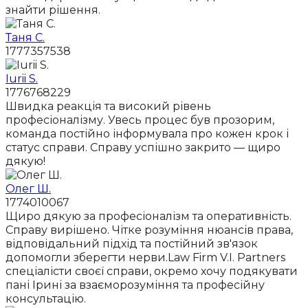
знайти рішення.
Таня С.
1777357538
Iurii S.
1776768229
Швидка реакція та високий рівень
професіоналізму. Увесь процес був прозорим,
команда постійно інформувала про кожен крок і
статус справи. Справу успішно закрито — щиро
дякую!
Олег Ш.
1774010067
Щиро дякую за професіоналізм та оперативність.
Справу вирішено. Чітке розуміння нюансів права,
відповідальний підхід та постійний зв'язок
допомогли зберегти нерви.Law Firm V.I. Partners
спеціалісти своєї справи, окремо хочу подякувати
пані Ірині за взаєморозуміння та професійну
консультацію.