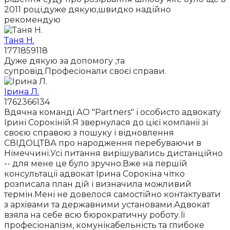
2011 році,дуже дякую,швидко надійно
рекомендую
Таня Н.
1771859118
Дуже дякую за допомогу ,та
супровід.Професіонали своєї справи.
Ірина Л.
1762366134
Вдячна команді АО "Partners" і особисто адвокату
Ірині Сорокіній.Я звернулася до цієї компанії зі
своєю справою з пошуку і відновлення
СВІДОЦТВА про народження перебуваючи в
Німеччині.Усі питання вирішувались дистанційно
-- для мене це було зручно.Вже на першій
консультації адвокат Ірина Сорокіна чітко
розписала план дій і визначила можливий
термін.Мені не довелося самостійно контактувати
з архівами та державними установами.Адвокат
взяла на себе всю бюрократичну роботу.Її
професіоналізм, комунікабельність та глибоке