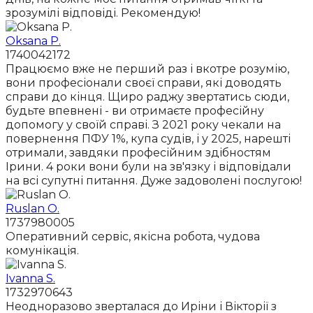
зрозумілі відповіді. Рекомендую!
Oksana P.
1740042172
Працюємо вже не перший раз і вкотре розумію,
вони професіонали своєї справи, які доводять
справи до кінця. Щиро раджу звертатись сюди,
будьте впевнені - ви отримаєте професійну
допомогу у своїй справі. З 2021 року чекали на
повернення ПФУ 1%, купа судів, і у 2025, нарешті
отримали, завдяки професійним здібностям
Ірини. 4 роки вони були на зв'язку і відповідали
на всі супутні питання. Дуже задоволені послугою!
Ruslan O.
1737980005
Оперативний сервіс, якісна робота, чудова
комунікація.
Ivanna S.
1732970643
Неодноразово зверталася до Иріни і Вікторії з