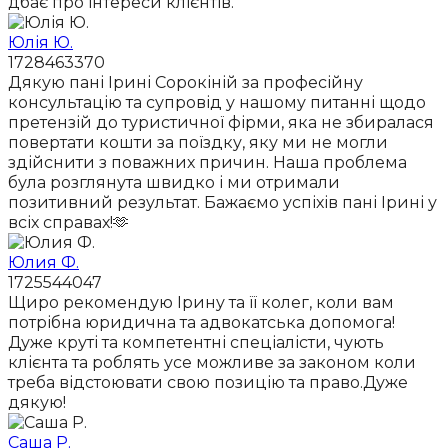
дбає про інтереси клієнтів.
Юлія Ю.
1728463370
Дякую пані Ірині Сорокіній за професійну
консультацію та супровід у нашому питанні щодо
претензій до туристичної фірми, яка не збиралася
повертати кошти за поїздку, яку ми не могли
здійснити з поважних причин. Наша проблема
була розглянута швидко і ми отримали
позитивний результат. Бажаємо успіхів пані Ірині у
всіх справах!🫶
Юлия Ф.
1725544047
Щиро рекомендую Ірину та її колег, коли вам
потрібна юридична та адвокатська допомога!
Дуже круті та компетентні спеціалісти, чують
клієнта та роблять усе можливе за законом коли
треба відстоювати свою позицію та право.Дуже
дякую!
Саша Р.