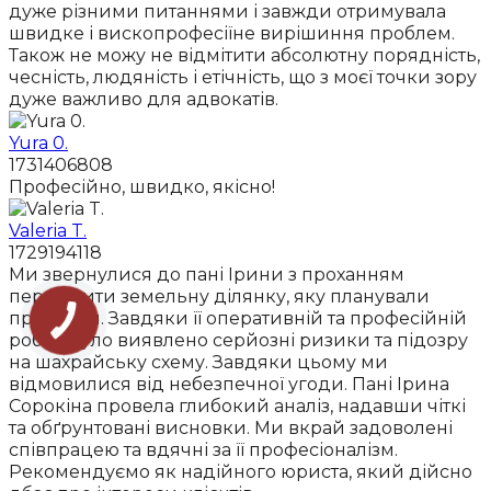
дуже різними питаннями і завжди отримувала
швидке і вископрофесіїне вирішиння проблем.
Також не можу не відмітити абсолютну порядність,
чесність, людяність і етічність, що з моєї точки зору
дуже важливо для адвокатів.
Yura 0.
1731406808
Професійно, швидко, якісно!
Valeria T.
1729194118
Ми звернулися до пані Ірини з проханням
перевірити земельну ділянку, яку планували
придбати. Завдяки її оперативній та професійній
роботі було виявлено серйозні ризики та підозру
на шахрайську схему. Завдяки цьому ми
відмовилися від небезпечної угоди. Пані Ірина
Сорокіна провела глибокий аналіз, надавши чіткі
та обґрунтовані висновки. Ми вкрай задоволені
співпрацею та вдячні за її професіоналізм.
Рекомендуємо як надійного юриста, який дійсно