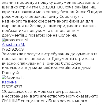
знання процедур пошуку документів дозволили
швидко отримати СВІДОЦТВО, хоча раніше інші
юристи вважали мою справу безнадійною.Я щиро
рекомендую адвоката Ірину Сорокіну як
надійного та високоефективного фахівця для
вирішення найскладніших юридичних питань,
пов'язаних з пошуком та відновленням
документів.З повагою Ірина Солоніна.
Anastasiia M.
1762192809
Замовляла послуги витребування документів та
проставлення апостилю. Документи отримала
вчасно, спілкування з Іриною було дуже
приємним, від мене найпозитвніший відгук!
Раджу 👍
Карина Г.
1760514313
Обращалась за помощью при разводе с
иностранцем в это агенство.Что могу сказать-это
ЛУЧШИЕ специалисты!Было оочень много