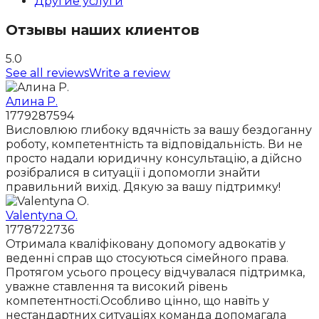
Другие услуги
Отзывы наших клиентов
5.0
See all reviews
Write a review
Алина Р.
1779287594
Висловлюю глибоку вдячність за вашу бездоганну
роботу, компетентність та відповідальність. Ви не
просто надали юридичну консультацію, а дійсно
розібралися в ситуації і допомогли знайти
правильний вихід. Дякую за вашу підтримку!
Valentyna O.
1778722736
Отримала кваліфіковану допомогу адвокатів у
веденні справ що стосуються сімейного права.
Протягом усього процесу відчувалася підтримка,
уважне ставлення та високий рівень
компетентності.Особливо цінно, що навіть у
нестандартних ситуаціях команда допомагала