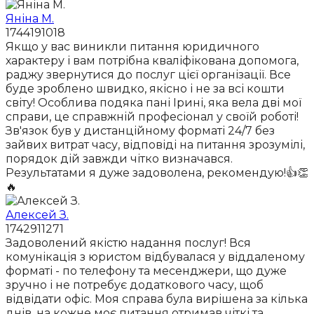
Яніна М.
1744191018
Якщо у вас виникли питання юридичного
характеру і вам потрібна кваліфікована допомога,
раджу звернутися до послуг цієї організації. Все
буде зроблено швидко, якісно і не за всі кошти
світу! Особлива подяка пані Ірині, яка вела дві мої
справи, це справжній професіонал у своїй роботі!
Зв'язок був у дистанційному форматі 24/7 без
зайвих витрат часу, відповіді на питання зрозумілі,
порядок дій завжди чітко визначався.
Результатами я дуже задоволена, рекомендую!👍👏
🔥
Алексей З.
1742911271
Задоволений якістю надання послуг! Вся
комунікація з юристом відбувалася у віддаленому
форматі - по телефону та месенджери, що дуже
зручно і не потребує додаткового часу, щоб
відвідати офіс. Моя справа була вирішена за кілька
днів, на кожне моє питання отримав чіткі та