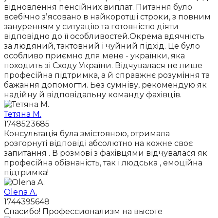
відновлення пенсійних виплат. Питання було
всебічно зʼясовано в найкоротші строки, з повним
зануренням у ситуацію та готовністю діяти
відповідно до її особливостей.Окрема вдячність
за людяний, тактовний і чуйний підхід. Це було
особливо приємно для мене - українки, яка
походить зі Сходу України. Відчувалася не лише
професійна підтримка, а й справжнє розуміння та
бажання допомогти. Без сумніву, рекомендую як
надійну й відповідальну команду фахівців.
Тетяна М.
1748523685
Консультація була змістовною, отримала
розгорнуті відповіді абсолютно на кожне своє
запитання . В розмові з фахівцями відчувалася як
професійна обізнаність, так і людська , емоційна
підтримка!
Olena A.
1744395648
Спасибо! Профессионализм на высоте