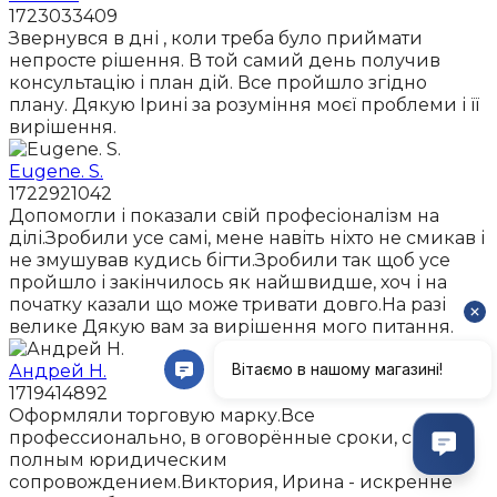
1723033409
Звернувся в дні , коли треба було приймати
непросте рішення. В той самий день получив
консультацію і план дій. Все пройшло згідно
плану. Дякую Ірині за розуміння моєї проблеми і її
вирішення.
Eugene. S.
1722921042
Допомогли і показали свій професіоналізм на
ділі.Зробили усе самі, мене навіть ніхто не смикав і
не змушував кудись бігти.Зробили так щоб усе
пройшло і закінчилось як найшвидше, хоч і на
початку казали що може тривати довго.На разі
велике Дякую вам за вирішення мого питання.
Андрей Н.
1719414892
Оформляли торговую марку.Все
профессионально, в оговорённые сроки, с
полным юридическим
сопровождением.Виктория, Ирина - искренне