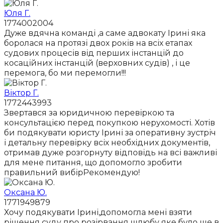
Юля Г.
1774002004
Дуже вдячна команді ,а саме адвокату Ірині яка
боролася на протязі двох років на всіх етапах
судових процесів від перших інстанцій до
косаційних інстанцій (верховних судів) , і це
перемога, бо ми перемогли!!!
Віктор Г.
1772443993
Звертався за юридичною перевіркою та
консультацією перед покупкою нерухомості. Хотів
би подякувати юристу Ірині за оперативну зустріч
і детальну перевірку всіх необхідних документів,
отримав дуже розгорнуту відповідь на всі важливі
для мене питання, що допомогло зробити
правильний вибірРекомендую!
Оксана Ю.
1771949879
Хочу подякувати Ірині,допомогла мені взяти
рішення суду про розірвання шлюбу яке було ще в