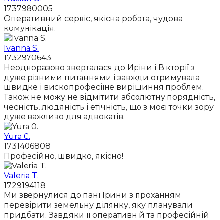
1737980005
Оперативний сервіс, якісна робота, чудова
комунікація.
Ivanna S.
1732970643
Неодноразово зверталася до Иріни і Вікторії з
дуже різними питаннями і завжди отримувала
швидке і вископрофесіїне вирішиння проблем.
Також не можу не відмітити абсолютну порядність,
чесність, людяність і етічність, що з моєї точки зору
дуже важливо для адвокатів.
Yura 0.
1731406808
Професійно, швидко, якісно!
Valeria T.
1729194118
Ми звернулися до пані Ірини з проханням
перевірити земельну ділянку, яку планували
придбати. Завдяки її оперативній та професійній