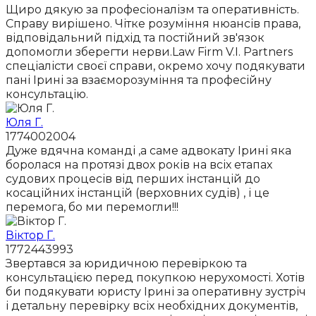
Щиро дякую за професіоналізм та оперативність.
Справу вирішено. Чітке розуміння нюансів права,
відповідальний підхід та постійний зв'язок
допомогли зберегти нерви.Law Firm V.I. Partners
спеціалісти своєї справи, окремо хочу подякувати
пані Ірині за взаєморозуміння та професійну
консультацію.
Юля Г.
1774002004
Дуже вдячна команді ,а саме адвокату Ірині яка
боролася на протязі двох років на всіх етапах
судових процесів від перших інстанцій до
косаційних інстанцій (верховних судів) , і це
перемога, бо ми перемогли!!!
Віктор Г.
1772443993
Звертався за юридичною перевіркою та
консультацією перед покупкою нерухомості. Хотів
би подякувати юристу Ірині за оперативну зустріч
і детальну перевірку всіх необхідних документів,