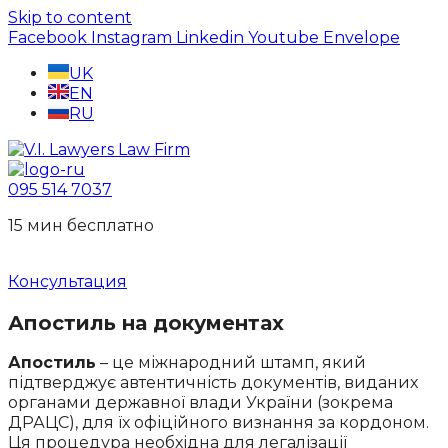
Skip to content
Facebook
Instagram
Linkedin
Youtube
Envelope
UK
EN
RU
095 514 7037
15 мин беcплатно
Консультация
Апостиль на документах
Апостиль
– це міжнародний штамп, який
підтверджує автентичність документів, виданих
органами державної влади України (зокрема
ДРАЦС), для їх офіційного визнання за кордоном.
Ця процедура необхідна для легалізації