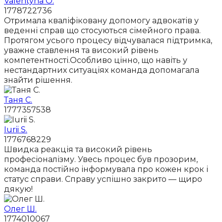
Valentyna O.
1778722736
Отримала кваліфіковану допомогу адвокатів у
веденні справ що стосуються сімейного права.
Протягом усього процесу відчувалася підтримка,
уважне ставлення та високий рівень
компетентності.Особливо цінно, що навіть у
нестандартних ситуаціях команда допомагала
знайти рішення.
Таня С.
1777357538
Iurii S.
1776768229
Швидка реакція та високий рівень
професіоналізму. Увесь процес був прозорим,
команда постійно інформувала про кожен крок і
статус справи. Справу успішно закрито — щиро
дякую!
Олег Ш.
1774010067