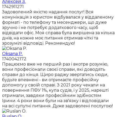
Алексей З.
1742911271
Задоволений якістю надання послуг! Вся
комунікація з юристом відбувалася у віддаленому
форматі - по телефону та месенджери, що дуже
зручно і не потребує додаткового часу, щоб
відвідати офіс. Моя справа була вирішена за кілька
днів, на кожне моє питання отримав чіткі та
зрозумілі відповіді. Рекомендую!
Oksana P.
1740042172
Працюємо вже не перший раз і вкотре розумію,
вони професіонали своєї справи, які доводять
справи до кінця. Щиро раджу звертатись сюди,
будьте впевнені - ви отримаєте професійну
допомогу у своїй справі. З 2021 року чекали на
повернення ПФУ 1%, купа судів, і у 2025, нарешті
отримали, завдяки професійним здібностям
Ірини. 4 роки вони були на зв'язку і відповідали
на всі супутні питання. Дуже задоволені послугою!
Ruslan O.