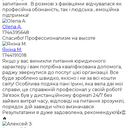
запитання . В розмові з фахівцями відчувалася як
професійна обізнаність, так і людська , емоційна
підтримка!
Olena A.
1744395648
Спасибо! Профессионализм на высоте
Яніна М.
1744191018
Якщо у вас виникли питання юридичного
характеру і вам потрібна кваліфікована допомога,
раджу звернутися до послуг цієї організації. Все
буде зроблено швидко, якісно і не за всі кошти
світу! Особлива подяка пані Ірині, яка вела дві мої
справи, це справжній професіонал у своїй роботі!
Зв'язок був у дистанційному форматі 24/7 без
зайвих витрат часу, відповіді на питання зрозумілі,
порядок дій завжди чітко визначався.
Результатами я дуже задоволена, рекомендую!👍👏
🔥