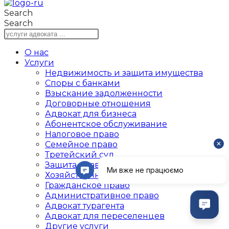
Search
Search
О нас
Услуги
Недвижимость и защита имущества
Споры с банками
Взыскание задолженности
Договорные отношения
Адвокат для бизнеса
Абoнентское обслуживание
Налоговое право
Семейное право
Третейский суд
Защита прав в суде
Хозяйственное право
Гражданское право
Административное право
Адвокат турагента
Адвокат для переселенцев
Другие услуги