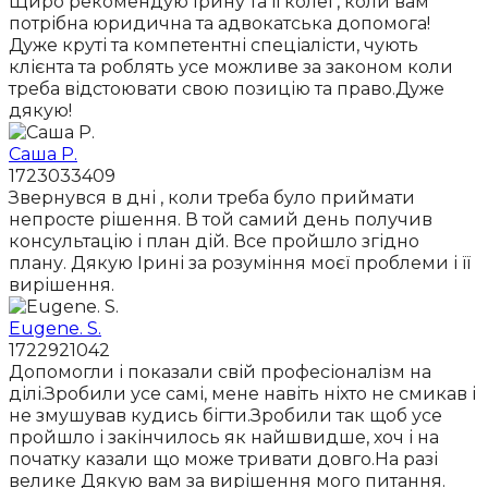
Щиро рекомендую Ірину та її колег, коли вам
потрібна юридична та адвокатська допомога!
Дуже круті та компетентні спеціалісти, чують
клієнта та роблять усе можливе за законом коли
треба відстоювати свою позицію та право.Дуже
дякую!
Саша Р.
1723033409
Звернувся в дні , коли треба було приймати
непросте рішення. В той самий день получив
консультацію і план дій. Все пройшло згідно
плану. Дякую Ірині за розуміння моєї проблеми і її
вирішення.
Eugene. S.
1722921042
Допомогли і показали свій професіоналізм на
ділі.Зробили усе самі, мене навіть ніхто не смикав і
не змушував кудись бігти.Зробили так щоб усе
пройшло і закінчилось як найшвидше, хоч і на
початку казали що може тривати довго.На разі
велике Дякую вам за вирішення мого питання.