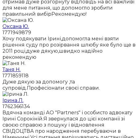
отримав дуже розгорнуту відповідь на всі важливі
для мене питання, що допомогло зробити
правильний вибірРекомендую!
Оксана Ю.
1771949879
Хочу подякувати Ірині,допомогла мені взяти
рішення суду про розірвання шлюбу яке було ще в
2011 році,дуже дякую,швидко надійно
рекомендую
Таня Н.
1771859118
Дуже дякую за допомогу ,та
супровід.Професіонали своєї справи.
Ірина Л.
1762366134
Вдячна команді АО "Partners" і особисто адвокату
Ірині Сорокіній.Я звернулася до цієї компанії зі
своєю справою з пошуку і відновлення
СВІДОЦТВА про народження перебуваючи в
Німеччині.Усі питання вирішувались дистанційно