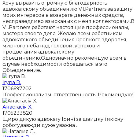
Хочу выразить огромную благодарность
адвокатскому объединению V.I.Partners за защиту
моих интересов в возврате денежных средств,
несправедливо взысканых с меня коллекторами.В
V.I.Partners работают настоящие профессионалы,
мастера своего дела! Желаю всем работникам
адвокатского объединения крепкого здоровья,
мирного неба над головой, успехов и
процветания адвокатскому
объединению.Однозначно рекомендую всем в
случае необходимости обращаться в это
Объединение.
Iryna B.
1706697202
Профессионализм, ответственность! Рекомендую!
Анастасія Х.
1705233820
Щиро дякую адвокату Ірині за швидку і якісну
роботу,завжди дуже уважна .