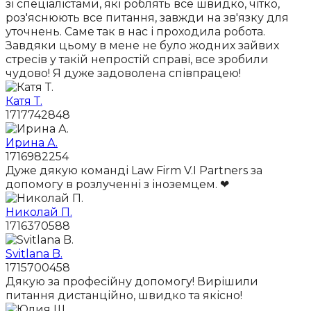
зі спеціалістами, які роблять все швидко, чітко,
роз'яснюють все питання, завжди на зв'язку для
уточнень. Саме так в нас і проходила робота.
Завдяки цьому в мене не було жодних зайвих
стресів у такій непростій справі, все зробили
чудово! Я дуже задоволена співпрацею!
Катя Т.
1717742848
Ирина А.
1716982254
Дуже дякую команді Law Firm V.I Partners за
допомогу в розлученні з іноземцем. ❤
Николай П.
1716370588
Svitlana B.
1715700458
Дякую за професійну допомогу! Вирішили
питання дистанційно, швидко та якісно!