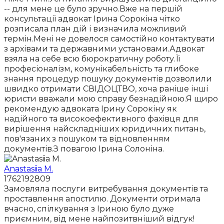
-- для мене це було зручно.Вже на першій
консультації адвокат Ірина Сорокіна чітко
розписала план дій і визначила можливий
термін.Мені не довелося самостійно контактувати
з архівами та державними установами.Адвокат
взяла на себе всю бюрократичну роботу.Її
професіоналізм, комунікабельність та глибоке
знання процедур пошуку документів дозволили
швидко отримати СВІДОЦТВО, хоча раніше інші
юристи вважали мою справу безнадійною.Я щиро
рекомендую адвоката Ірину Сорокіну як
надійного та високоефективного фахівця для
вирішення найскладніших юридичних питань,
пов'язаних з пошуком та відновленням
документів.З повагою Ірина Солоніна.
Anastasiia M.
1762192809
Замовляла послуги витребування документів та
проставлення апостилю. Документи отримала
вчасно, спілкування з Іриною було дуже
приємним, від мене найпозитвніший відгук!