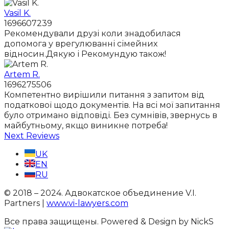
Vasil K.
1696607239
Рекомендували друзі коли знадобилася
допомога у врегулюванні сімейних
відносин.Дякую і Рекомундую також!
Artem R.
1696275506
Компетентно вирішили питання з запитом від
податкової щодо документів. На всі мої запитання
було отримано відповіді. Без сумнівів, звернусь в
майбутньому, якщо виникне потреба!
Next Reviews
UK
EN
RU
© 2018 – 2024. Адвокатское объединение V.I.
Partners |
www.vi-lawyers.com
Все права защищены.
Powered & Design by NickS