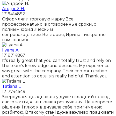
Андрей Н.
1719414892
Оформляли торговую марку.Все
профессионально, в оговорённые сроки, с
полным юридическим
сопровождением.Виктория, Ирина - искренне
вам спасибо.
Ilyana A.
1718714867
It’s really great that you can totally trust and rely on
the team’s knowledge and decisions. My experience
was great with the company. Their communication
and attention to details is really helpful. Thank you!
Tatiana L.
1717744549
Звернулася до адвоката у дуже складний період
свого життя, я ініціювала розлучення. Це непросте
рішення і плюс я відчувала себе пригніченою і
розбитою. В такому стані дуже важливо працювати