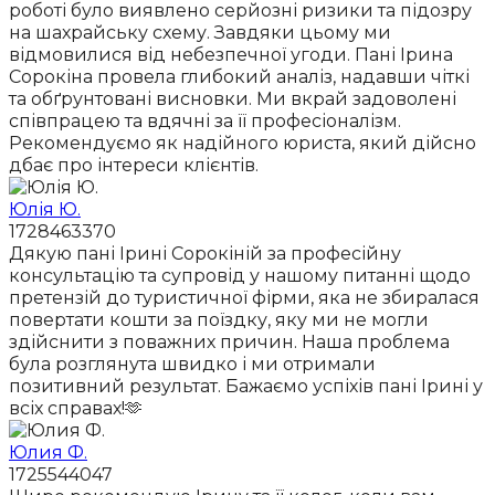
роботі було виявлено серйозні ризики та підозру
на шахрайську схему. Завдяки цьому ми
відмовилися від небезпечної угоди. Пані Ірина
Сорокіна провела глибокий аналіз, надавши чіткі
та обґрунтовані висновки. Ми вкрай задоволені
співпрацею та вдячні за її професіоналізм.
Рекомендуємо як надійного юриста, який дійсно
дбає про інтереси клієнтів.
Юлія Ю.
1728463370
Дякую пані Ірині Сорокіній за професійну
консультацію та супровід у нашому питанні щодо
претензій до туристичної фірми, яка не збиралася
повертати кошти за поїздку, яку ми не могли
здійснити з поважних причин. Наша проблема
була розглянута швидко і ми отримали
позитивний результат. Бажаємо успіхів пані Ірині у
всіх справах!🫶
Юлия Ф.
1725544047