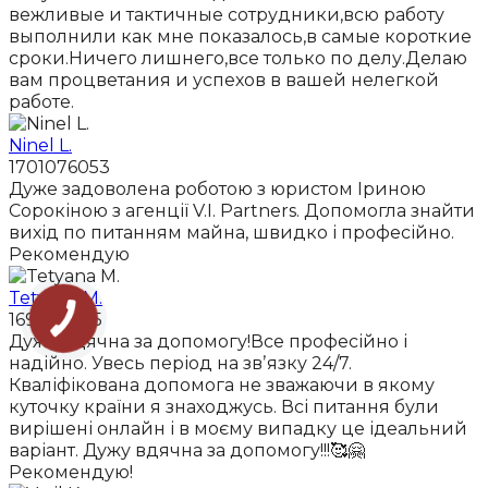
вежливые и тактичные сотрудники,всю работу
выполнили как мне показалось,в самые короткие
сроки.Ничего лишнего,все только по делу.Делаю
вам процветания и успехов в вашей нелегкой
работе.
Ninel L.
1701076053
Дуже задоволена роботою з юристом Іриною
Сорокіною з агенції V.I. Partners. Допомогла знайти
вихід по питанням майна, швидко і професійно.
Рекомендую
Tetyana M.
1698601615
Дуже вдячна за допомогу!Все професійно і
надійно. Увесь період на звʼязку 24/7.
Кваліфікована допомога не зважаючи в якому
куточку країни я знаходжусь. Всі питання були
вирішені онлайн і в моєму випадку це ідеальний
варіант. Дужу вдячна за допомогу!!!🥰🤗
Рекомендую!