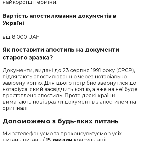
найкоротші терміни.
Вартість апостилювання документів в
Україні
від
8 000 UAH
Як поставити апостиль на документи
старого зразка?
Документи, видані до 23 серпня 1991 року (СРСР),
підлягають апостилюванню через нотаріально
завірену копію. Для цього потрібно звернутися до
нотаріуса, який засвідчить копію, а вже на неї буде
проставлено апостиль. Проте деякі країни
вимагають нові зразки документів з апостилем на
оригіналі.
Допоможемо з будь-яких питань
Ми зателефонуємо та проконсультуємо з усіх
питань питань /
15 хвилин
консультації