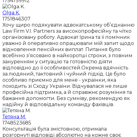
1754759912
Olga K.
1751846307
Хочу щиро подякувати адвокатському обʼєднанню
Law Firm V.I. Partners за високопрофесійну та чітко
організовану роботу. Адвокат Ірина та її помічник
уважно й оперативно опрацювали мій запит щодо
відновлення пенсійних виплат. Питання було
всебічно зʼясовано в найкоротші строки, з повним
зануренням у ситуацію та готовністю діяти
відповідно до її особливостей.Окрема вдячність
за людяний, тактовний і чуйний підхід. Це було
особливо приємно для мене - українки, яка
походить зі Сходу України. Відчувалася не лише
професійна підтримка, а й справжнє розуміння та
бажання допомогти. Без сумніву, рекомендую як
надійну й відповідальну команду фахівців.
Тетяна М.
1748523685
Консультація була змістовною, отримала
розгорнуті відповіді абсолютно на кожне своє