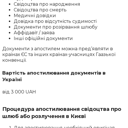
Свідоцтва про народження
Свідоцтва про смерть
Медичні довідки
Довідка про відсутність судимості
Документи про розірвання шлюбу
Аффідавіт / заява
Інші офіційні документи
Документи з апостилем можна пред’являти в
країнах ЄС та інших країнах-учасницях Гаазької
конвенції.
Вартість апостилювання документів в
Україні
від
3 000 UAH
Процедура апостилювання свідоцтва про
шлюб або розлучення в Києві
Для апостилювання необхідний оригінал