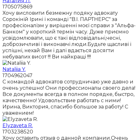
Наталия Л.
1705075869
Хочу висловити безмежну подяку адвокату
Сорокіній Ірині і команді "B.I. ПАРТНЕРС" за
професіоналізм у вирішенні моєї справи з "Альфа-
Банком" у короткий термін часу. Дуже приємно
усвідомлювати, що є такі відповідальні,чесні,
доброзичливі і виконавчі люди.Будьте щасливі і
успішні, нехай Вам і далі вдається досягти
небувалих висот !!! Ви найкращі !!!!
Nataliia Y.
1704962047
С командой адвокатов сотрудничаю уже давно и
очень успешно! Они профессионалы своего дела!
Все документы всегда в полном порядке, быстро,
качественно! Удовольствие работать с ними!
Ирина, Виктория, спасибо большое за работу! С
уважением!
Elyzaveta R.
1703238520
Хочу оставить отзыв о данной компании.Очень