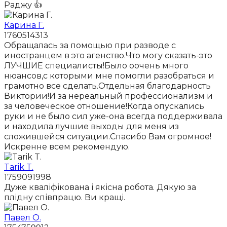
Раджу 👍
Карина Г.
1760514313
Обращалась за помощью при разводе с
иностранцем в это агенство.Что могу сказать-это
ЛУЧШИЕ специалисты!Было оочень много
нюансов,с которыми мне помогли разобраться и
грамотно все сделать.Отдельная благодарность
Виктории!И за нереальный профессионализм и
за человеческое отношение!Когда опускались
руки и не было сил уже-она всегда поддерживала
и находила лучшие выходы для меня из
сложившейся ситуации.Спасибо Вам огромное!
Искренне всем рекомендую.
Tarik T.
1759091998
Дуже кваліфікована і якісна робота. Дякую за
плідну співпрацю. Ви кращі.
Павел О.