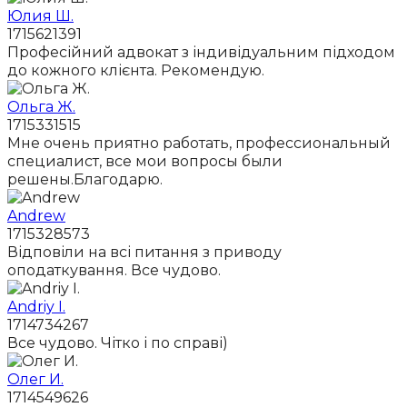
Юлия Ш.
1715621391
Професійний адвокат з індивідуальним підходом
до кожного клієнта. Рекомендую.
Ольга Ж.
1715331515
Мне очень приятно работать, профессиональный
специалист, все мои вопросы были
решены.Благодарю.
Andrew
1715328573
Відповіли на всі питання з приводу
оподаткування. Все чудово.
Andriy I.
1714734267
Все чудово. Чітко і по справі)
Олег И.
1714549626