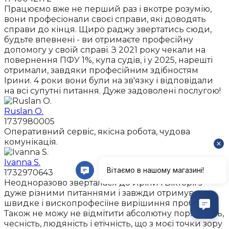
Працюємо вже не перший раз і вкотре розумію,
вони професіонали своєї справи, які доводять
справи до кінця. Щиро раджу звертатись сюди,
будьте впевнені - ви отримаєте професійну
допомогу у своїй справі. З 2021 року чекали на
повернення ПФУ 1%, купа судів, і у 2025, нарешті
отримали, завдяки професійним здібностям
Ірини. 4 роки вони були на зв'язку і відповідали
на всі супутні питання. Дуже задоволені послугою!
Ruslan O.
1737980005
Оперативний сервіс, якісна робота, чудова
комунікація.
Ivanna S.
1732970643
Неодноразово зверталася до Иріни і Вікторії з
дуже різними питаннями і завжди отримувала
швидке і вископрофесіїне вирішиння проблем.
Також не можу не відмітити абсолютну порядність,
чесність, людяність і етічність, що з моєї точки зору