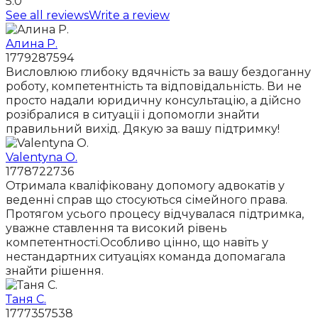
5.0
See all reviews
Write a review
Алина Р.
1779287594
Висловлюю глибоку вдячність за вашу бездоганну
роботу, компетентність та відповідальність. Ви не
просто надали юридичну консультацію, а дійсно
розібралися в ситуації і допомогли знайти
правильний вихід. Дякую за вашу підтримку!
Valentyna O.
1778722736
Отримала кваліфіковану допомогу адвокатів у
веденні справ що стосуються сімейного права.
Протягом усього процесу відчувалася підтримка,
уважне ставлення та високий рівень
компетентності.Особливо цінно, що навіть у
нестандартних ситуаціях команда допомагала
знайти рішення.
Таня С.
1777357538