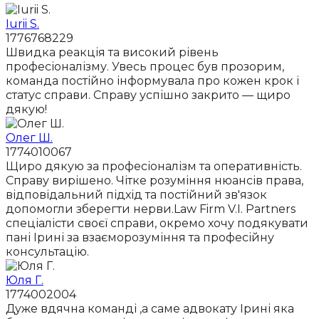
Iurii S.
1776768229
Швидка реакція та високий рівень
професіоналізму. Увесь процес був прозорим,
команда постійно інформувала про кожен крок і
статус справи. Справу успішно закрито — щиро
дякую!
Олег Ш.
1774010067
Щиро дякую за професіоналізм та оперативність.
Справу вирішено. Чітке розуміння нюансів права,
відповідальний підхід та постійний зв'язок
допомогли зберегти нерви.Law Firm V.I. Partners
спеціалісти своєї справи, окремо хочу подякувати
пані Ірині за взаєморозуміння та професійну
консультацію.
Юля Г.
1774002004
Дуже вдячна команді ,а саме адвокату Ірині яка