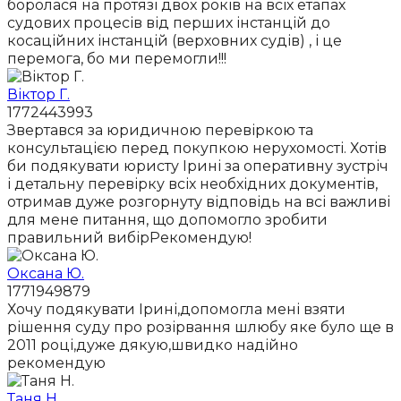
боролася на протязі двох років на всіх етапах
судових процесів від перших інстанцій до
косаційних інстанцій (верховних судів) , і це
перемога, бо ми перемогли!!!
Віктор Г.
1772443993
Звертався за юридичною перевіркою та
консультацією перед покупкою нерухомості. Хотів
би подякувати юристу Ірині за оперативну зустріч
і детальну перевірку всіх необхідних документів,
отримав дуже розгорнуту відповідь на всі важливі
для мене питання, що допомогло зробити
правильний вибірРекомендую!
Оксана Ю.
1771949879
Хочу подякувати Ірині,допомогла мені взяти
рішення суду про розірвання шлюбу яке було ще в
2011 році,дуже дякую,швидко надійно
рекомендую
Таня Н.