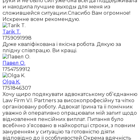
руки и не было сил уже-она всегда поддерживала
и находила лучшие выходы для меня из
сложившейся ситуации.Спасибо Вам огромное!
Искренне всем рекомендую.
Tarik T.
1759091998
Дуже кваліфікована і якісна робота. Дякую за
плідну співпрацю. Ви кращі.
Павел О.
1754759912
Olga K.
1751846307
Хочу щиро подякувати адвокатському обʼєднанню
Law Firm V.I. Partners за високопрофесійну та чітко
організовану роботу. Адвокат Ірина та її помічник
уважно й оперативно опрацювали мій запит щодо
відновлення пенсійних виплат. Питання було
всебічно зʼясовано в найкоротші строки, з повним
зануренням у ситуацію та готовністю діяти
відповідно до її особливостей.Окрема вдячність