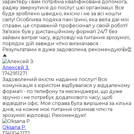
характеру і вам потрібна кваліфікована допомога,
раджу звернутися до послуг цієї організації. Все
буде зроблено швидко, якісно і не за всі кошти
світу! Особлива подяка пані Ірині, яка вела дві мої
справи, це справжній професіонал у своїй роботі!
Зв'язок був у дистанційному форматі 24/7 без
зайвих витрат часу, відповіді на питання зрозумілі,
порядок дій завжди чітко визначався.
Результатами я дуже задоволена, рекомендую!👍👏
🔥
Алексей З.
1742911271
Задоволений якістю надання послуг! Вся
комунікація з юристом відбувалася у віддаленому
форматі - по телефону та месенджери, що дуже
зручно і не потребує додаткового часу, щоб
відвідати офіс. Моя справа була вирішена за кілька
днів, на кожне моє питання отримав чіткі та
зрозумілі відповіді. Рекомендую!
Oksana P.
1740042172