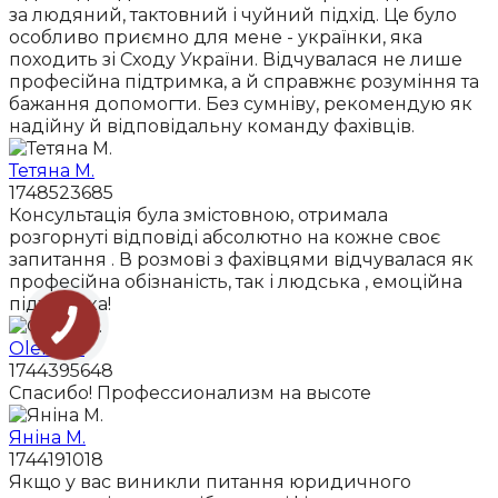
за людяний, тактовний і чуйний підхід. Це було
особливо приємно для мене - українки, яка
походить зі Сходу України. Відчувалася не лише
професійна підтримка, а й справжнє розуміння та
бажання допомогти. Без сумніву, рекомендую як
надійну й відповідальну команду фахівців.
Тетяна М.
1748523685
Консультація була змістовною, отримала
розгорнуті відповіді абсолютно на кожне своє
запитання . В розмові з фахівцями відчувалася як
професійна обізнаність, так і людська , емоційна
підтримка!
Olena A.
1744395648
Спасибо! Профессионализм на высоте
Яніна М.
1744191018
Якщо у вас виникли питання юридичного