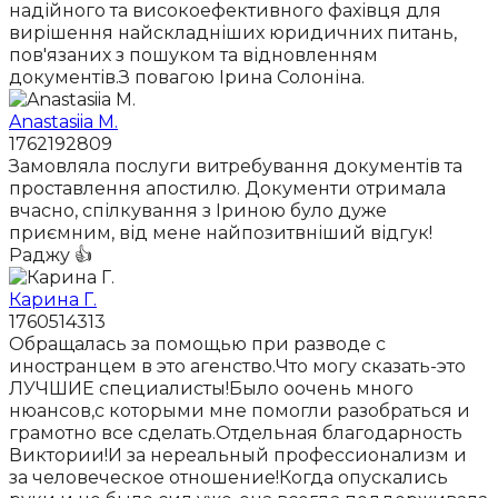
надійного та високоефективного фахівця для
вирішення найскладніших юридичних питань,
пов'язаних з пошуком та відновленням
документів.З повагою Ірина Солоніна.
Anastasiia M.
1762192809
Замовляла послуги витребування документів та
проставлення апостилю. Документи отримала
вчасно, спілкування з Іриною було дуже
приємним, від мене найпозитвніший відгук!
Раджу 👍
Карина Г.
1760514313
Обращалась за помощью при разводе с
иностранцем в это агенство.Что могу сказать-это
ЛУЧШИЕ специалисты!Было оочень много
нюансов,с которыми мне помогли разобраться и
грамотно все сделать.Отдельная благодарность
Виктории!И за нереальный профессионализм и
за человеческое отношение!Когда опускались