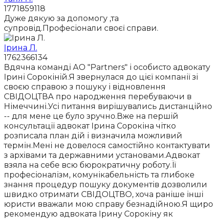
1771859118
Дуже дякую за допомогу ,та
супровід.Професіонали своєї справи.
Ірина Л.
1762366134
Вдячна команді АО "Partners" і особисто адвокату
Ірині Сорокіній.Я звернулася до цієї компанії зі
своєю справою з пошуку і відновлення
СВІДОЦТВА про народження перебуваючи в
Німеччині.Усі питання вирішувались дистанційно
-- для мене це було зручно.Вже на першій
консультації адвокат Ірина Сорокіна чітко
розписала план дій і визначила можливий
термін.Мені не довелося самостійно контактувати
з архівами та державними установами.Адвокат
взяла на себе всю бюрократичну роботу.Її
професіоналізм, комунікабельність та глибоке
знання процедур пошуку документів дозволили
швидко отримати СВІДОЦТВО, хоча раніше інші
юристи вважали мою справу безнадійною.Я щиро
рекомендую адвоката Ірину Сорокіну як