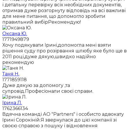
і детальну перевірку всіх необхідних документів,
отримав дуже розгорнуту відповідь на всі важливі
для мене питання, що допомогло зробити
правильний вибірРекомендую!
Оксана Ю.
1771949879
Хочу подякувати Ірині,допомогла мені взяти
рішення суду про розірвання шлюбу яке було ще в
2011 році,дуже дякую,швидко надійно
рекомендую
Таня Н.
1771859118
Дуже дякую за допомогу ,та
супровід.Професіонали своєї справи.
Ірина Л.
1762366134
Вдячна команді АО "Partners" і особисто адвокату
Ірині Сорокіній.Я звернулася до цієї компанії зі
своєю справою з пошуку і відновлення