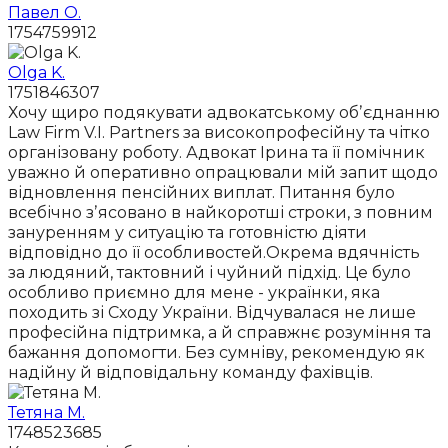
Павел О.
1754759912
Olga K.
1751846307
Хочу щиро подякувати адвокатському обʼєднанню
Law Firm V.I. Partners за високопрофесійну та чітко
організовану роботу. Адвокат Ірина та її помічник
уважно й оперативно опрацювали мій запит щодо
відновлення пенсійних виплат. Питання було
всебічно зʼясовано в найкоротші строки, з повним
зануренням у ситуацію та готовністю діяти
відповідно до її особливостей.Окрема вдячність
за людяний, тактовний і чуйний підхід. Це було
особливо приємно для мене - українки, яка
походить зі Сходу України. Відчувалася не лише
професійна підтримка, а й справжнє розуміння та
бажання допомогти. Без сумніву, рекомендую як
надійну й відповідальну команду фахівців.
Тетяна М.
1748523685