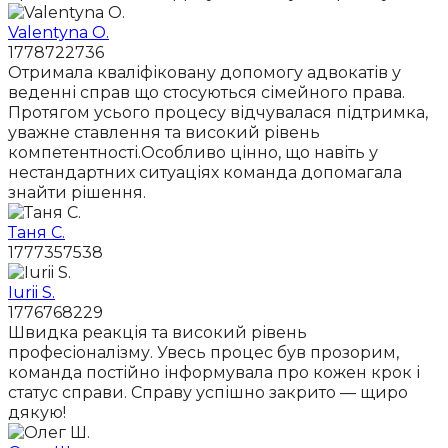
Valentyna O.
1778722736
Отримала кваліфіковану допомогу адвокатів у
веденні справ що стосуються сімейного права.
Протягом усього процесу відчувалася підтримка,
уважне ставлення та високий рівень
компетентності.Особливо цінно, що навіть у
нестандартних ситуаціях команда допомагала
знайти рішення.
Таня С.
1777357538
Iurii S.
1776768229
Швидка реакція та високий рівень
професіоналізму. Увесь процес був прозорим,
команда постійно інформувала про кожен крок і
статус справи. Справу успішно закрито — щиро
дякую!