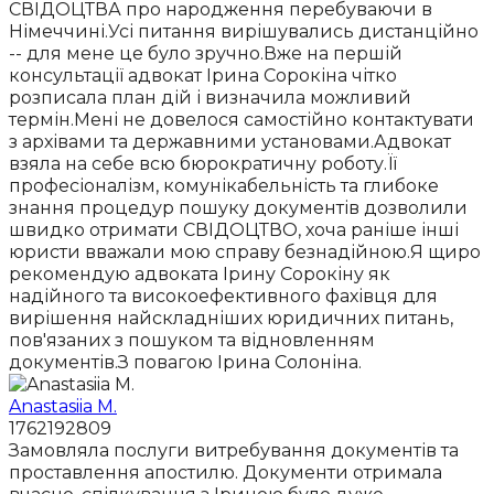
СВІДОЦТВА про народження перебуваючи в
Німеччині.Усі питання вирішувались дистанційно
-- для мене це було зручно.Вже на першій
консультації адвокат Ірина Сорокіна чітко
розписала план дій і визначила можливий
термін.Мені не довелося самостійно контактувати
з архівами та державними установами.Адвокат
взяла на себе всю бюрократичну роботу.Її
професіоналізм, комунікабельність та глибоке
знання процедур пошуку документів дозволили
швидко отримати СВІДОЦТВО, хоча раніше інші
юристи вважали мою справу безнадійною.Я щиро
рекомендую адвоката Ірину Сорокіну як
надійного та високоефективного фахівця для
вирішення найскладніших юридичних питань,
пов'язаних з пошуком та відновленням
документів.З повагою Ірина Солоніна.
Anastasiia M.
1762192809
Замовляла послуги витребування документів та
проставлення апостилю. Документи отримала