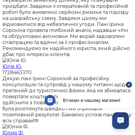
перевірити земельну ділянку, яку планували
придбати. Завдяки її оперативній та професійній
роботі було виявлено серйозні ризики та підозру
на шахрайську схему. Завдяки цьому ми
відмовилися від небезпечної угоди. Пані Ірина
Сорокіна провела глибокий аналіз, надавши чіткі
та обґрунтовані висновки. Ми вкрай задоволені
співпрацею та вдячні за її професіоналізм.
Рекомендуємо як надійного юриста, який дійсно
дбає про інтереси клієнтів.
Юлія Ю.
1728463370
Дякую пані Ірині Сорокіній за професійну
консультацію та супровід у нашому питанні щодо
претензій до туристичної фірми, яка не збиралася
повертати кошти за поїздку, яку ми не могли
здійснити з поважних причин. Наша проблема
була розглянута швидко і ми отримали
позитивний результат. Бажаємо успіхів пані Ірині у
всіх справах!🫶
Юлия Ф.