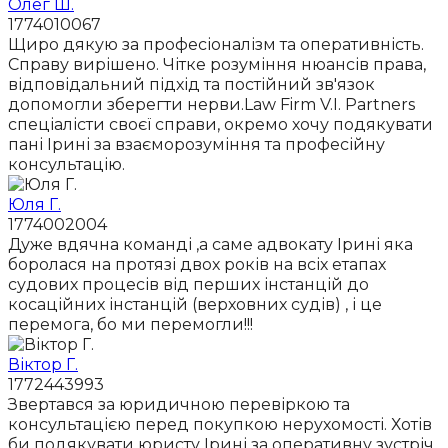
Олег Ш.
1774010067
Щиро дякую за професіоналізм та оперативність.
Справу вирішено. Чітке розуміння нюансів права,
відповідальний підхід та постійний зв'язок
допомогли зберегти нерви.Law Firm V.I. Partners
спеціалісти своєї справи, окремо хочу подякувати
пані Ірині за взаєморозуміння та професійну
консультацію.
Юля Г.
1774002004
Дуже вдячна команді ,а саме адвокату Ірині яка
боролася на протязі двох років на всіх етапах
судових процесів від перших інстанцій до
косаційних інстанцій (верховних судів) , і це
перемога, бо ми перемогли!!!
Віктор Г.
1772443993
Звертався за юридичною перевіркою та
консультацією перед покупкою нерухомості. Хотів
би подякувати юристу Ірині за оперативну зустріч