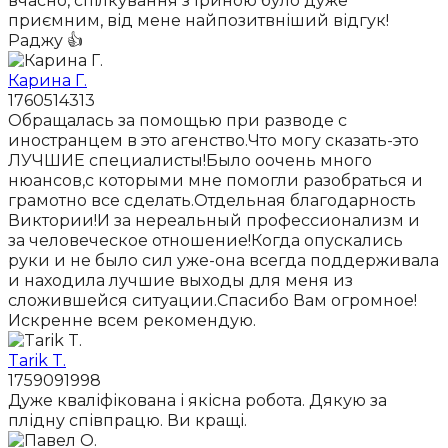
вчасно, спілкування з Іриною було дуже
приємним, від мене найпозитвніший відгук!
Раджу 👍
Карина Г.
1760514313
Обращалась за помощью при разводе с
иностранцем в это агенство.Что могу сказать-это
ЛУЧШИЕ специалисты!Было оочень много
нюансов,с которыми мне помогли разобраться и
грамотно все сделать.Отдельная благодарность
Виктории!И за нереальный профессионализм и
за человеческое отношение!Когда опускались
руки и не было сил уже-она всегда поддерживала
и находила лучшие выходы для меня из
сложившейся ситуации.Спасибо Вам огромное!
Искренне всем рекомендую.
Tarik T.
1759091998
Дуже кваліфікована і якісна робота. Дякую за
плідну співпрацю. Ви кращі.