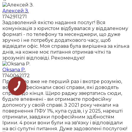
Алексей З.
1742911271
Задоволений якістю надання послуг! Вся
комунікація з юристом відбувалася у віддаленому
форматі - по телефону та месенджери, що дуже
зручно і не потребує додаткового часу, щоб
відвідати офіс. Моя справа була вирішена за кілька
днів, на кожне моє питання отримав чіткі та
зрозумілі відповіді. Рекомендую!
Oksana P.
1740042172
Працюємо вже не перший раз і вкотре розумію,
вони професіонали своєї справи, які доводять
справи до кінця. Щиро раджу звертатись сюди,
будьте впевнені - ви отримаєте професійну
допомогу у своїй справі. З 2021 року чекали на
повернення ПФУ 1%, купа судів, і у 2025, нарешті
отримали, завдяки професійним здібностям
Ірини. 4 роки вони були на зв'язку і відповідали
на всі супутні питання. Дуже задоволені послугою!