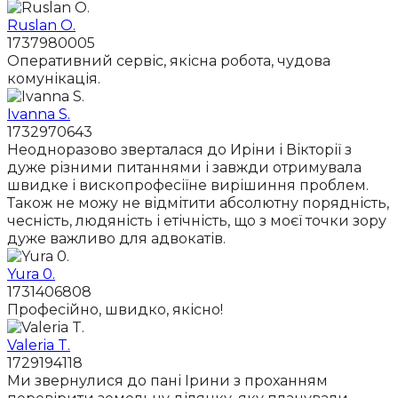
Ruslan O.
1737980005
Оперативний сервіс, якісна робота, чудова
комунікація.
Ivanna S.
1732970643
Неодноразово зверталася до Иріни і Вікторії з
дуже різними питаннями і завжди отримувала
швидке і вископрофесіїне вирішиння проблем.
Також не можу не відмітити абсолютну порядність,
чесність, людяність і етічність, що з моєї точки зору
дуже важливо для адвокатів.
Yura 0.
1731406808
Професійно, швидко, якісно!
Valeria T.
1729194118
Ми звернулися до пані Ірини з проханням