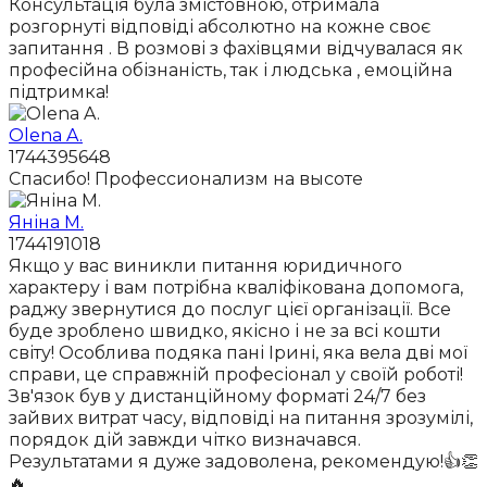
Консультація була змістовною, отримала
розгорнуті відповіді абсолютно на кожне своє
запитання . В розмові з фахівцями відчувалася як
професійна обізнаність, так і людська , емоційна
підтримка!
Olena A.
1744395648
Спасибо! Профессионализм на высоте
Яніна М.
1744191018
Якщо у вас виникли питання юридичного
характеру і вам потрібна кваліфікована допомога,
раджу звернутися до послуг цієї організації. Все
буде зроблено швидко, якісно і не за всі кошти
світу! Особлива подяка пані Ірині, яка вела дві мої
справи, це справжній професіонал у своїй роботі!
Зв'язок був у дистанційному форматі 24/7 без
зайвих витрат часу, відповіді на питання зрозумілі,
порядок дій завжди чітко визначався.
Результатами я дуже задоволена, рекомендую!👍👏
🔥