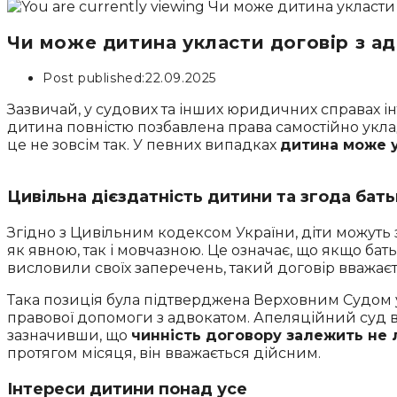
Чи може дитина укласти договір з а
Post published:
22.09.2025
Зазвичай, у судових та інших юридичних справах ін
дитина повністю позбавлена права самостійно укла
це не зовсім так. У певних випадках
дитина може у
Цивільна дієздатність дитини та згода бать
Згідно з Цивільним кодексом України, діти можуть 
як явною, так і мовчазною. Це означає, що якщо ба
висловили своїх заперечень, такий договір вважає
Така позиція була підтверджена Верховним Судом у с
правової допомоги з адвокатом. Апеляційний суд в
зазначивши, що
чинність договору залежить не 
протягом місяця, він вважається дійсним.
Інтереси дитини понад усе