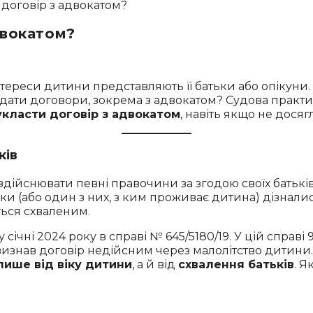
двокатом?
тереси дитини представляють її батьки або опікуни.
дати договори, зокрема з адвокатом? Судова практи
класти договір з адвокатом
, навіть якщо не досяг
ків
здійснювати певні правочини за згодою своїх батьків
тьки (або один з них, з ким проживає дитина) дізнал
ться схваленим.
ічні 2024 року в справі № 645/5180/19. У цій справі
изнав договір недійсним через малолітство дитини.
лише від віку дитини
, а й від
схвалення батьків
. 