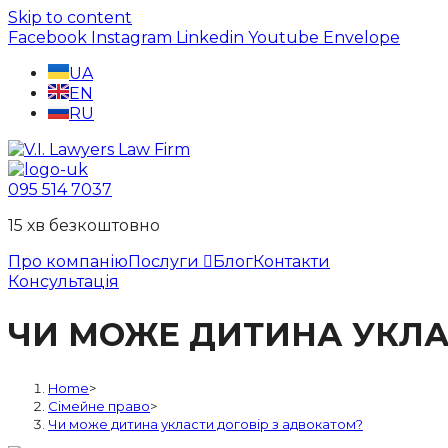
Skip to content
Facebook
Instagram
Linkedin
Youtube
Envelope
UA
EN
RU
095 514 7037
15 хв безкоштовно
Про компанію
Послуги
Блог
Контакти
Консультація
ЧИ МОЖЕ ДИТИНА УКЛА
Home
>
Сімейне право
>
Чи може дитина укласти договір з адвокатом?