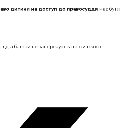
аво дитини на доступ до правосуддя
має бути
ії, а батьки не заперечують проти цього.