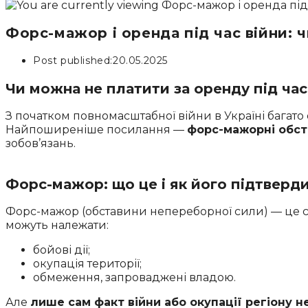
Форс-мажор і оренда під час війни: 
Post published:
20.05.2025
Чи можна не платити за оренду під час
З початком повномасштабної війни в Україні багат
Найпоширеніше посилання —
форс-мажорні обс
зобов’язань.
Форс-мажор: що це і як його підтверд
Форс-мажор (обставини непереборної сили) — це си
можуть належати:
бойові дії;
окупація території;
обмеження, запроваджені владою.
Але
лише сам факт війни або окупації регіону 