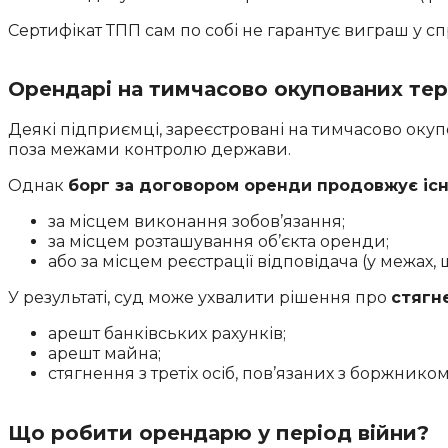
Сертифікат ТПП сам по собі не гарантує виграш у сп
Орендарі на тимчасово окупованих тер
Деякі підприємці, зареєстровані на тимчасово окуп
поза межами контролю держави.
Однак
борг за договором оренди продовжує іс
за місцем виконання зобов’язання;
за місцем розташування об’єкта оренди;
або за місцем реєстрації відповідача (у межах
У результаті, суд може ухвалити рішення про
стягн
арешт банківських рахунків;
арешт майна;
стягнення з третіх осіб, пов’язаних з боржником
Що робити орендарю у період війни?