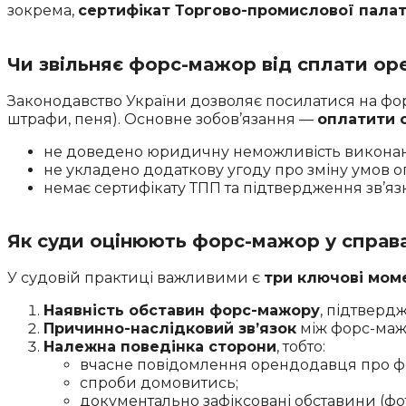
зокрема,
сертифікат Торгово-промислової палат
Чи звільняє форс-мажор від сплати ор
Законодавство України дозволяє посилатися на фо
штрафи, пеня). Основне зобов’язання —
оплатити 
не доведено юридичну неможливість виконан
не укладено додаткову угоду про зміну умов о
немає сертифікату ТПП та підтвердження зв’яз
Як суди оцінюють форс-мажор у справ
У судовій практиці важливими є
три ключові мом
Наявність обставин форс-мажору
, підтверд
Причинно-наслідковий зв’язок
між форс-маж
Належна поведінка сторони
, тобто:
вчасне повідомлення орендодавця про ф
спроби домовитись;
документально зафіксовані обставини (фото