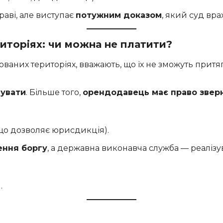
раві, але виступає
потужним доказом
, який суд вра
иторіях: чи можна не платити?
ованих територіях, вважають, що їх не зможуть прит
нувати
. Більше того,
орендодавець має право звер
, що дозволяє юрисдикція).
ення боргу
, а державна виконавча служба — реалізу
.