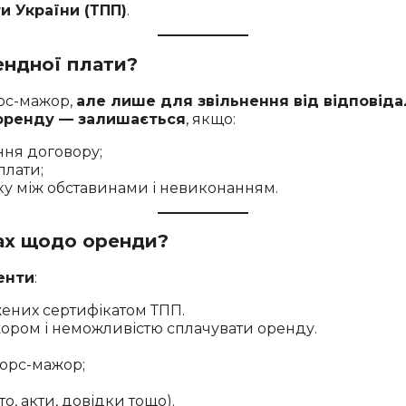
и України (ТПП)
.
ендної плати?
рс-мажор,
але лише для звільнення від відповіда
оренду — залишається
, якщо:
ня договору;
плати;
ку між обставинами і невиконанням.
ах щодо оренди?
енти
:
жених сертифікатом ТПП.
ором і неможливістю сплачувати оренду.
орс-мажор;
, акти, довідки тощо).