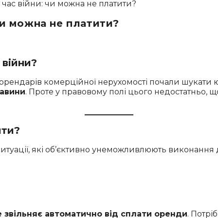
чи можна не платити?
 війни?
о орендарів комерційної нерухомості почали шукати
тавини
. Проте у правовому полі цього недостатньо, 
ити?
туації, які об’єктивно унеможливлюють виконання д
не звільняє автоматично від сплати оренди
. Потрі