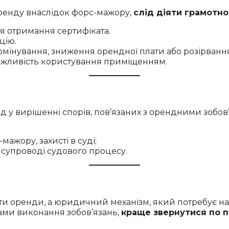
ренду внаслідок форс-мажору,
слід діяти грамотно
я отримання сертифіката.
цію.
рмінування, зниження орендної плати або розірванн
можливість користування приміщенням.
 у вирішенні спорів, пов’язаних з орендними зобов
ажору, захисті в суді;
 супроводі судового процесу.
ти оренди, а юридичний механізм, який потребує н
ами виконання зобов’язань,
краще звернутися по 