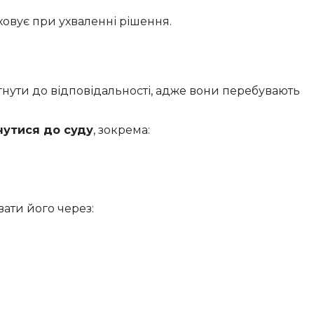
ховує при ухваленні рішення.
ягнути до відповідальності, адже вони перебувають
нутися до суду
, зокрема:
вати його через: