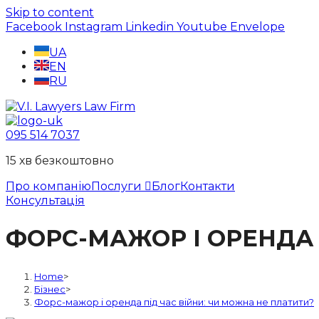
Skip to content
Facebook
Instagram
Linkedin
Youtube
Envelope
UA
EN
RU
095 514 7037
15 хв безкоштовно
Про компанію
Послуги
Блог
Контакти
Консультація
ФОРС-МАЖОР І ОРЕНДА 
Home
>
Бізнес
>
Форс-мажор і оренда під час війни: чи можна не платити?