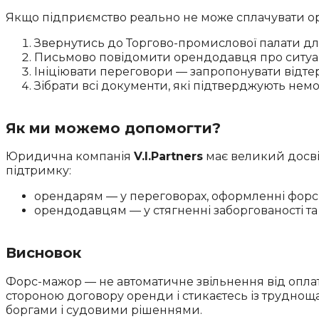
Якщо підприємство реально не може сплачувати о
Звернутись до Торгово-промислової палати дл
Письмово повідомити орендодавця про ситуа
Ініціювати переговори — запропонувати відте
Зібрати всі документи, які підтверджують не
Як ми можемо допомогти?
Юридична компанія
V.I.Partners
має великий досвід
підтримку:
орендарям — у переговорах, оформленні форс-м
орендодавцям — у стягненні заборгованості та
Висновок
Форс-мажор — не автоматичне звільнення від опла
стороною договору оренди і стикаєтесь із труднощ
боргами і судовими рішеннями.