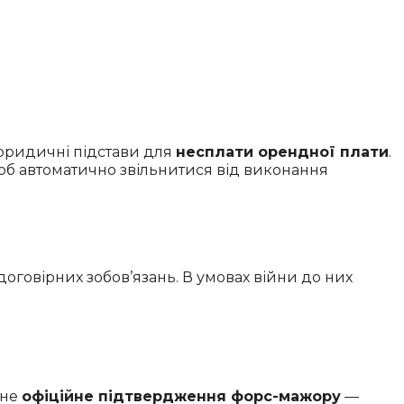
 юридичні підстави для
несплати орендної плати
.
щоб автоматично звільнитися від виконання
оговірних зобов’язань. В умовах війни до них
бне
офіційне підтвердження форс-мажору
—