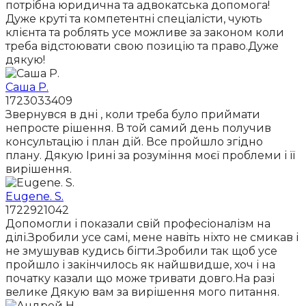
потрібна юридична та адвокатська допомога!
Дуже круті та компетентні спеціалісти, чують
клієнта та роблять усе можливе за законом коли
треба відстоювати свою позицію та право.Дуже
дякую!
Саша Р.
1723033409
Звернувся в дні , коли треба було приймати
непросте рішення. В той самий день получив
консультацію і план дій. Все пройшло згідно
плану. Дякую Ірині за розуміння моєї проблеми і її
вирішення.
Eugene. S.
1722921042
Допомогли і показали свій професіоналізм на
ділі.Зробили усе самі, мене навіть ніхто не смикав і
не змушував кудись бігти.Зробили так щоб усе
пройшло і закінчилось як найшвидше, хоч і на
початку казали що може тривати довго.На разі
велике Дякую вам за вирішення мого питання.