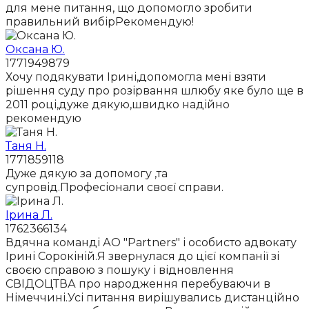
для мене питання, що допомогло зробити
правильний вибірРекомендую!
Оксана Ю.
1771949879
Хочу подякувати Ірині,допомогла мені взяти
рішення суду про розірвання шлюбу яке було ще в
2011 році,дуже дякую,швидко надійно
рекомендую
Таня Н.
1771859118
Дуже дякую за допомогу ,та
супровід.Професіонали своєї справи.
Ірина Л.
1762366134
Вдячна команді АО "Partners" і особисто адвокату
Ірині Сорокіній.Я звернулася до цієї компанії зі
своєю справою з пошуку і відновлення
СВІДОЦТВА про народження перебуваючи в
Німеччині.Усі питання вирішувались дистанційно