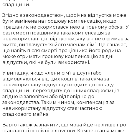
спадщини.
Згідно з законодавством, щорічна відпустка може
бути замінена на грошову компенсацію, якщо
працівник не скористався нею в повному обсязі. У
разі смерті працівника така компенсація за
невикористані дні відпустки, яку він не отримав за
життя, виплачується його членам сім’ї. Це означає,
що навіть після смерті працівника його родина
може отримати грошову компенсацію за дні
відпустки, які не були використані.
У випадку, якщо члени сім’ї відсутні або
відмовляються від цих коштів, така сума за
невикористану відпустку входить до складу
спадщини і переходить до інших спадкоємців
згідно із заповітом або відповідно до
законодавства. Таким чином, компенсація за
невикористану відпустку стає частиною
спадкового майна.
Варто також зазначити, що мова йде не лише про
стандартні щорічні відпустки. Компенсація може