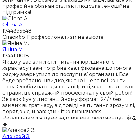
професійна обізнаність, так і людська , емоційна
підтримка!
Olena A.
1744395648
Спасибо! Профессионализм на высоте
Яніна М.
1744191018
Якщо у вас виникли питання юридичного
характеру і вам потрібна кваліфікована допомога,
раджу звернутися до послуг цієї організації. Все
буде зроблено швидко, якісно і не за всі кошти
світу! Особлива подяка пані Ірині, яка вела дві мої
справи, це справжній професіонал у своїй роботі!
Зв'язок був у дистанційному форматі 24/7 без
зайвих витрат часу, відповіді на питання зрозумілі,
порядок дій завжди чітко визначався.
Результатами я дуже задоволена, рекомендую!👍👏
🔥
Алексей З.