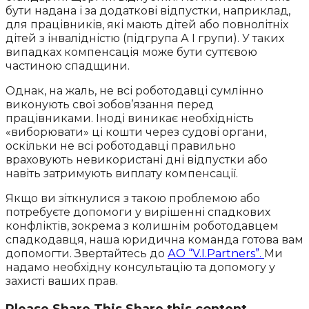
бути надана і за додаткові відпустки, наприклад,
для працівників, які мають дітей або повнолітніх
дітей з інвалідністю (підгрупа А I групи). У таких
випадках компенсація може бути суттєвою
частиною спадщини.
Однак, на жаль, не всі роботодавці сумлінно
виконують свої зобов’язання перед
працівниками. Іноді виникає необхідність
«виборювати» ці кошти через судові органи,
оскільки не всі роботодавці правильно
враховують невикористані дні відпустки або
навіть затримують виплату компенсації.
Якщо ви зіткнулися з такою проблемою або
потребуєте допомоги у вирішенні спадкових
конфліктів, зокрема з колишнім роботодавцем
спадкодавця, наша юридична команда готова вам
допомогти. Звертайтесь до
АО “V.I.Partners”.
Ми
надамо необхідну консультацію та допомогу у
захисті ваших прав.