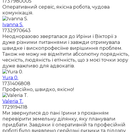
1737980005
Оперативний сервіс, якісна робота, чудова
комунікація.
Ivanna S.
1732970643
Неодноразово зверталася до Иріни і Вікторії з
дуже різними питаннями і завжди отримувала
швидке і вископрофесіїне вирішиння проблем.
Також не можу не відмітити абсолютну порядність,
чесність, людяність і етічність, що з моєї точки зору
дуже важливо для адвокатів.
Yura 0.
1731406808
Професійно, швидко, якісно!
Valeria T.
1729194118
Ми звернулися до пані Ірини з проханням
перевірити земельну ділянку, яку планували
придбати. Завдяки її оперативній та професійній
роботі було виявлено серйозні ризики та підозру