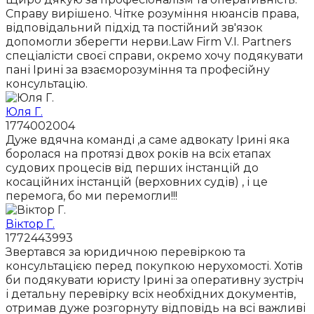
Справу вирішено. Чітке розуміння нюансів права,
відповідальний підхід та постійний зв'язок
допомогли зберегти нерви.Law Firm V.I. Partners
спеціалісти своєї справи, окремо хочу подякувати
пані Ірині за взаєморозуміння та професійну
консультацію.
Юля Г.
1774002004
Дуже вдячна команді ,а саме адвокату Ірині яка
боролася на протязі двох років на всіх етапах
судових процесів від перших інстанцій до
косаційних інстанцій (верховних судів) , і це
перемога, бо ми перемогли!!!
Віктор Г.
1772443993
Звертався за юридичною перевіркою та
консультацією перед покупкою нерухомості. Хотів
би подякувати юристу Ірині за оперативну зустріч
і детальну перевірку всіх необхідних документів,
отримав дуже розгорнуту відповідь на всі важливі