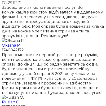
1742911271
Задоволений якістю надання послуг! Вся
комунікація з юристом відбувалася у віддаленому
форматі - по телефону та месенджери, що дуже
зручно і не потребує додаткового часу, щоб
відвідати офіс. Моя справа була вирішена за кілька
днів, на кожне моє питання отримав чіткі та
зрозумілі відповіді. Рекомендую!
Oksana P.
1740042172
Працюємо вже не перший раз і вкотре розумію,
вони професіонали своєї справи, які доводять
справи до кінця. Щиро раджу звертатись сюди,
будьте впевнені - ви отримаєте професійну
допомогу у своїй справі. З 2021 року чекали на
повернення ПФУ 1%, купа судів, і у 2025, нарешті
отримали, завдяки професійним здібностям
Ірини. 4 роки вони були на зв'язку і відповідали
на всі супутні питання. Дуже задоволені послугою!
Ruslan O.