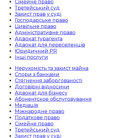
Сімейне право
Третейський суд
Захист прав у суді
Господарське право
Цивільне право
Адміністративне право
Адвокат турагента
Адвокат для переселенців
Юридичний PR
Інші послуги
Нерухомість та захист майна
Спори з банками
Стягнення заборгованості
Договірні відносини
Адвокат для бізнесу
Абoнентское обслуговування
Медіація
Міжнародне право
Податкове право
Сімейне право
Третейський суд
Захист прав у суді