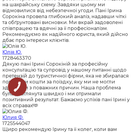
на шахрайську схему. Завдяки цьому ми
відмовилися від небезпечної угоди. Пані Ірина
Сорокіна провела глибокий аналіз, надавши чіткі
та обґрунтовані висновки. Ми вкрай задоволені
співпрацею та вдячні за її професіоналізм.
Рекомендуємо як надійного юриста, який дійсно
дбає про інтереси клієнтів.
Юлія Ю.
1728463370
Дякую пані Ірині Сорокіній за професійну
консультацію та супровід у нашому питанні щодо
претензій до туристичної фірми, яка не збиралася
повертати кошти за поїздку, яку ми не могли
здійснити з поважних причин. Наша проблема
була розглянута швидко і ми отримали
позитивний результат. Бажаємо успіхів пані Ірині у
всіх справах!🫶
Юлия Ф.
1725544047
Щиро рекомендую Ірину та її колег, коли вам