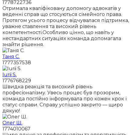
1778722736
Отримала кваліфіковану допомогу адвокатів у
веденні справ що стосуються сімейного права.
Протягом усього процесу відчувалася підтримка,
уважне ставлення та високий рівень
компетентності.Особливо цінно, що навіть у
нестандартних ситуаціях команда допомагала
знайти рішення.
Таня С.
1777357538
Iurii S.
1776768229
Швидка реакція та високий рівень
професіоналізму. Увесь процес був прозорим,
команда постійно інформувала про кожен крок і
статус справи. Справу успішно закрито — щиро
дякую!
Олег Ш.
1774010067
Щиро дякую за професіоналізм та оперативність.