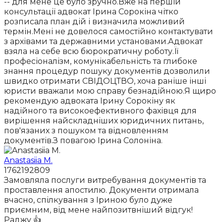
-- для мене це було зручно.Вже на першій
консультації адвокат Ірина Сорокіна чітко
розписала план дій і визначила можливий
термін.Мені не довелося самостійно контактувати
з архівами та державними установами.Адвокат
взяла на себе всю бюрократичну роботу.Її
професіоналізм, комунікабельність та глибоке
знання процедур пошуку документів дозволили
швидко отримати СВІДОЦТВО, хоча раніше інші
юристи вважали мою справу безнадійною.Я щиро
рекомендую адвоката Ірину Сорокіну як
надійного та високоефективного фахівця для
вирішення найскладніших юридичних питань,
пов'язаних з пошуком та відновленням
документів.З повагою Ірина Солоніна.
Anastasiia M.
1762192809
Замовляла послуги витребування документів та
проставлення апостилю. Документи отримала
вчасно, спілкування з Іриною було дуже
приємним, від мене найпозитвніший відгук!
Раджу 👍