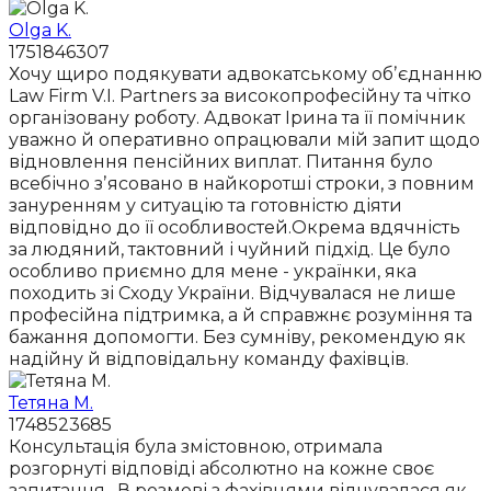
Olga K.
1751846307
Хочу щиро подякувати адвокатському обʼєднанню
Law Firm V.I. Partners за високопрофесійну та чітко
організовану роботу. Адвокат Ірина та її помічник
уважно й оперативно опрацювали мій запит щодо
відновлення пенсійних виплат. Питання було
всебічно зʼясовано в найкоротші строки, з повним
зануренням у ситуацію та готовністю діяти
відповідно до її особливостей.Окрема вдячність
за людяний, тактовний і чуйний підхід. Це було
особливо приємно для мене - українки, яка
походить зі Сходу України. Відчувалася не лише
професійна підтримка, а й справжнє розуміння та
бажання допомогти. Без сумніву, рекомендую як
надійну й відповідальну команду фахівців.
Тетяна М.
1748523685
Консультація була змістовною, отримала
розгорнуті відповіді абсолютно на кожне своє
запитання . В розмові з фахівцями відчувалася як