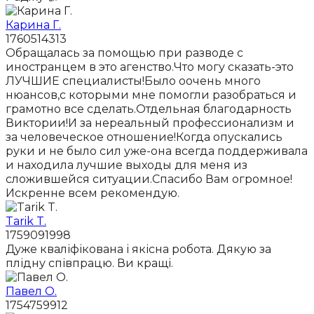
Карина Г.
1760514313
Обращалась за помощью при разводе с
иностранцем в это агенство.Что могу сказать-это
ЛУЧШИЕ специалисты!Было оочень много
нюансов,с которыми мне помогли разобраться и
грамотно все сделать.Отдельная благодарность
Виктории!И за нереальный профессионализм и
за человеческое отношение!Когда опускались
руки и не было сил уже-она всегда поддерживала
и находила лучшие выходы для меня из
сложившейся ситуации.Спасибо Вам огромное!
Искренне всем рекомендую.
Tarik T.
1759091998
Дуже кваліфікована і якісна робота. Дякую за
плідну співпрацю. Ви кращі.
Павел О.
1754759912