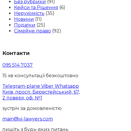
Без рубрики
(91)
Кейси та Рішення
(6)
Нерухомість
(35)
Новини
(11)
Податки
(25)
Сімейне право
(92)
Контакти
095 514 7037
15 хв консультації безкоштовно
Telegram-plane
Viber
Whatsapp
Київ, просп. Берестейський, 67,
2 поверх, оф. №1
зустріч за домовленістю
main@vi-lawyers.com
пишіть з будь-яких питань