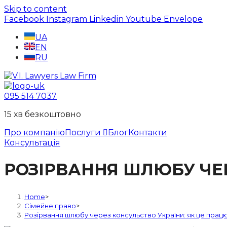
Skip to content
Facebook
Instagram
Linkedin
Youtube
Envelope
UA
EN
RU
095 514 7037
15 хв безкоштовно
Про компанію
Послуги
Блог
Контакти
Консультація
РОЗІРВАННЯ ШЛЮБУ ЧЕР
Home
>
Сімейне право
>
Розірвання шлюбу через консульство України: як це прац