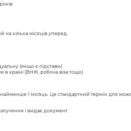
років
й на кілька місяців уперед.
дуальну (якщо є підстави)
в країні (ВНЖ, робоча віза тощо)
щонайменше 1 місяць. Це стандартний термін для м
озлучення і видає документ.