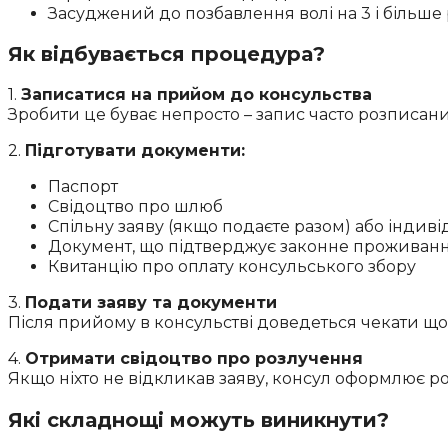
Засуджений до позбавлення волі на 3 і більше 
Як відбувається процедура?
1.
Записатися на прийом до консульства
Зробити це буває непросто – запис часто розписани
2.
Підготувати документи:
Паспорт
Свідоцтво про шлюб
Спільну заяву (якщо подаєте разом) або індиві
Документ, що підтверджує законне проживання 
Квитанцію про оплату консульського збору
3.
Подати заяву та документи
Після прийому в консульстві доведеться чекати 
4.
Отримати свідоцтво про розлучення
Якщо ніхто не відкликав заяву, консул оформлює р
Які складнощі можуть виникнути?