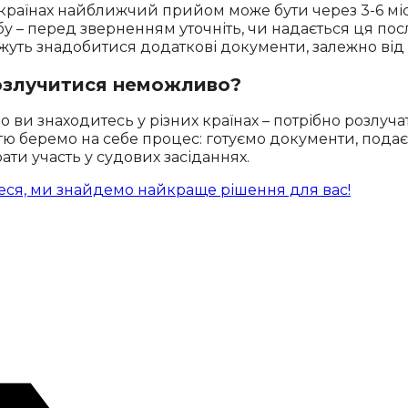
 країнах найближчий прийом може бути через 3-6 міс
у – перед зверненням уточніть, чи надається ця пос
ожуть знадобитися додаткові документи, залежно від
розлучитися неможливо?
о ви знаходитесь у різних країнах – потрібно розлуча
істю беремо на себе процес: готуємо документи, под
рати участь у судових засіданнях.
еся, ми знайдемо найкраще рішення для вас!