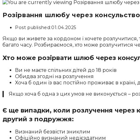
Розірвання шлюбу через консульство
Post published:
01.04.2025
Якщо ви живете за кордоном і хочете розлучитися, т
багато часу. Розбираємося, хто може розлучитися ч
Хто може розірвати шлюб через консу
Ви не маєте спільних дітей до 18 років
Обидва згодні на розлучення
Хоча б один із вас постійно проживає в країні,
Якщо хоча б одна з цих умов не виконується – ро
Є ще випадки, коли розлучення через 
другий з подружжя:
Визнаний безвісти зниклим
Офіційно визнаний недієздатним