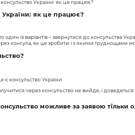
 України: як це працює?
о один із варіантів – звернутися до консульства Укр
ерез консула, як це зробити і з якими труднощами мо
льство?
 де є консульство України
злучитися через консульство не вийде, і доведеться 
консульство можливе за заявою тільки