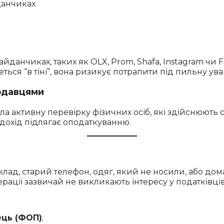
йданчиках, таких як OLX, Prom, Shafa, Instagram чи 
ться “в тіні”, вона ризикує потрапити під пильну ува
одавцями
а активну перевірку фізичних осіб, які здійснюють 
дохід підлягає оподаткуванню.
иклад, старий телефон, одяг, який не носили, або до
ерації зазвичай не викликають інтересу у податківців
ець (ФОП)
;