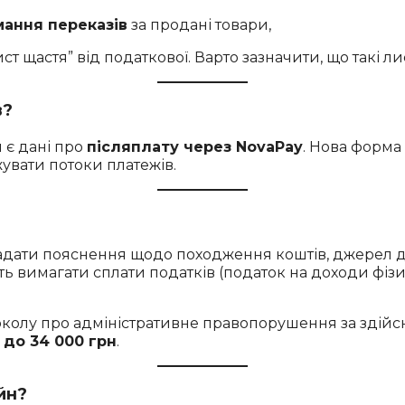
мання переказів
за продані товари,
ист щастя” від податкової. Варто зазначити, що такі
в?
 є дані про
післяплату через NovaPay
. Нова форма
увати потоки платежів.
адати пояснення щодо походження коштів, джерел до
ь вимагати сплати податків (податок на доходи фізи
колу про адміністративне правопорушення за здійс
 до 34 000 грн
.
йн?