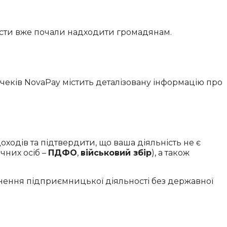
 листи вже почали надходити громадянам.
 чеків NovaPay містить деталізовану інформацію про
ходів та підтвердити, що ваша діяльність не є
чних осіб –
ПДФО
,
військовий збір
), а також
нення підприємницької діяльності без державної