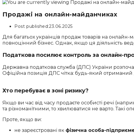
Продажі на онлайн-майданчиках
Post published:
23.06.2025
Для багатьох українців продаж товарів на онлайн-ма
повноцінний бізнес. Однак, якщо ця діяльність веде
Податкова посилює контроль за онлайн-пр
Державна податкова служба (ДПС) України розпочал
Офіційна позиція ДПС чітка: будь-який отриманий 
Хто перебуває в зоні ризику?
Якщо ви час від часу продаєте особисті речі (напр
та різноманітними, то хвилюватися не варто. Такі оп
Проте, якщо ви:
не зареєстровані як
фізична особа-підприєм