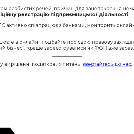
ем особистих речей, причин для занепокоєння нема
іційну реєстрацію підприємницької діяльності
.
ДПС активно співпрацює з банками, моніторить онла
юєте в онлайні, подбайте про свою правову захищен
й бізнес”. Краще зареєструватися як ФОП вже зараз,
 у вирішенні податкових питань,
звертайтесь до нас.