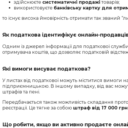
здійснюєте
систематичні продажі
товарів;
використовуєте
банківську картку для отри
то існує висока ймовірність отримати так званий “л
Як податкова ідентифікує онлайн-продавці
Одним із джерел інформації для податкової служби
отримувача коштів, що дозволяє податковій відстеж
Які вимоги висуває податкова?
У листах від податкової можуть міститися вимоги н
підприємницькою. В іншому випадку, від вас можут
штрафів та пені.
Передбачається також можливість складання прото
реєстрації. Це тягне за собою
штраф від 17 000 грн
Що робити, якщо ви активно продаєте онла