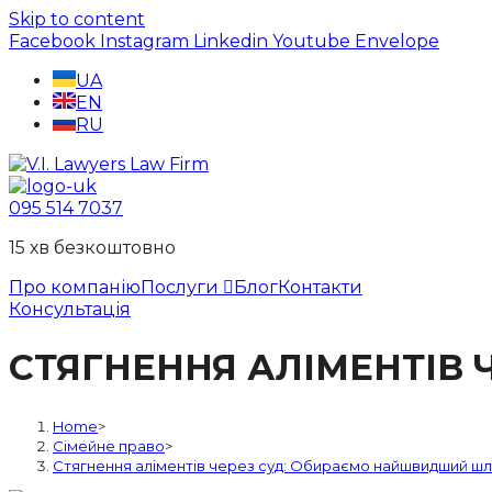
Skip to content
Facebook
Instagram
Linkedin
Youtube
Envelope
UA
EN
RU
095 514 7037
15 хв безкоштовно
Про компанію
Послуги
Блог
Контакти
Консультація
СТЯГНЕННЯ АЛІМЕНТІВ
Home
>
Сімейне право
>
Стягнення аліментів через суд: Обираємо найшвидший шл