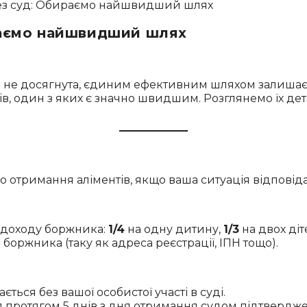
ираємо найшвидший шлях
не досягнута, єдиним ефективним шляхом залишаєть
ів, один з яких є значно швидшим. Розглянемо їх д
 отримання аліментів, якщо ваша ситуація відповід
д доходу боржника:
1/4
на одну дитину,
1/3
на двох діт
оржника (таку як адреса реєстрації, ІПН тощо).
ться без вашої особистої участі в суді.
 протягом 5 днів з дня отримання судом підтвердже