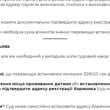
каз одразу підлягає виконанню, оскільки є виконав
можете документально підтвердити адресу реєстрац
 необхідна сума аліментів значно перевищує встанов
шлях
ле він необхідний у випадках, коли судовий наказ н
мі
, що перевищує встановлені мінімуми (1281,50 грн дл
чення місця проживання дитини
або
встановлення
 підтвердити адресу реєстрації боржника
(суд м
и”:
Суд може самостійно встановити адресу боржник