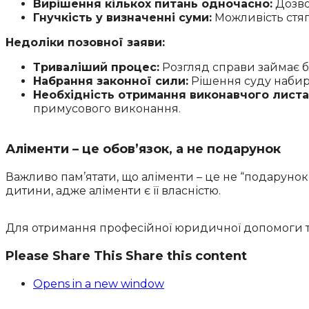
Вирішення кількох питань одночасно:
Дозво
Гнучкість у визначенні суми:
Можливість стяг
Недоліки позовної заяви:
Триваліший процес:
Розгляд справи займає бі
Набрання законної сили:
Рішення суду набира
Необхідність отримання виконавчого листа
примусового виконання.
Аліменти – це обов’язок, а не подарунок
Важливо пам’ятати, що аліменти – це не “подарунок” 
дитини, адже аліменти є її власністю.
Для отримання професійної юридичної допомоги та
Please Share This
Share this content
Opens in a new window