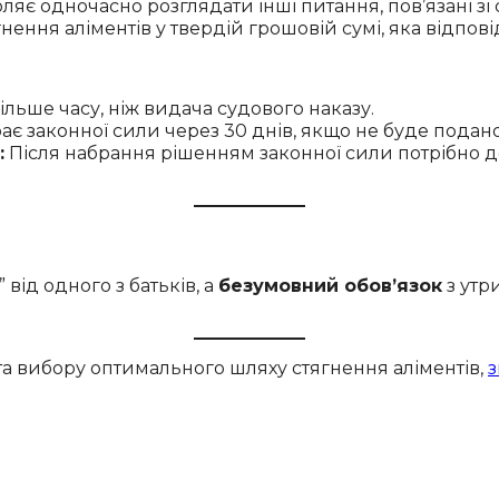
ляє одночасно розглядати інші питання, пов’язані зі
нення аліментів у твердій грошовій сумі, яка відпо
льше часу, ніж видача судового наказу.
є законної сили через 30 днів, якщо не буде подан
:
Після набрання рішенням законної сили потрібно 
від одного з батьків, а
безумовний обов’язок
з утр
 вибору оптимального шляху стягнення аліментів,
з