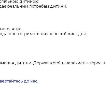
 спільною дитиною.
відає реальним потребам дитини.
о апеляцію.
додатково отримати виконавчий лист для
имання дитини. Держава стоїть на захисті інтересів
вертайтесь до нас.