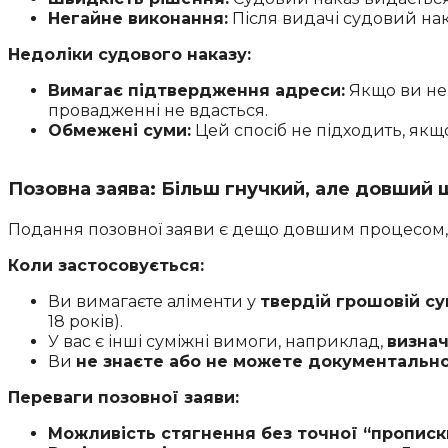
Негайне виконання:
Після видачі судовий на
Недоліки судового наказу:
Вимагає підтвердження адреси:
Якщо ви не 
провадженні не вдасться.
Обмежені суми:
Цей спосіб не підходить, якщо
Позовна заява: Більш гнучкий, але довший 
Подання позовної заяви є дещо довшим процесом, а
Коли застосовується:
Ви вимагаєте аліменти у
твердій грошовій су
18 років).
У вас є інші суміжні вимоги, наприклад,
визна
Ви
не знаєте або не можете документально
Переваги позовної заяви:
Можливість стягнення без точної “прописк