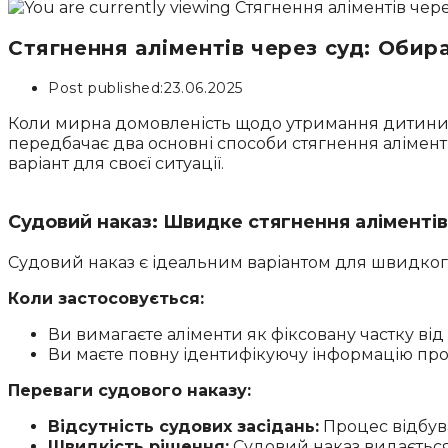
Стягнення аліментів через суд: Об
Post published:
23.06.2025
Коли мирна домовленість щодо утримання дитини 
передбачає два основні способи стягнення алімент
варіант для своєї ситуації.
Судовий наказ: Швидке стягнення аліментів
Судовий наказ є ідеальним варіантом для швидкого
Коли застосовується:
Ви вимагаєте аліменти як фіксовану частку ві
Ви маєте повну ідентифікуючу інформацію про б
Переваги судового наказу:
Відсутність судових засідань:
Процес відбуває
Швидкість рішення:
Судовий наказ видається