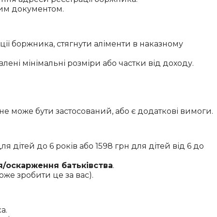
чим документом.
ії боржника, стягнути аліменти в наказному
лені мінімальні розміри або частки від доходу.
е може бути застосований, або є додаткові вимоги.
я дітей до 6 років або 1598 грн для дітей від 6 до
/оскарження батьківства
.
оже зробити це за вас).
а.