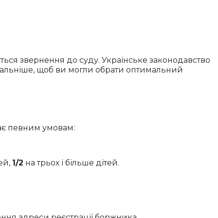
ся звернення до суду. Українське законодавство
етальніше, щоб ви могли обрати оптимальний
ає певним умовам:
ей,
1/2
на трьох і більше дітей.
ння адреси реєстрації боржника.