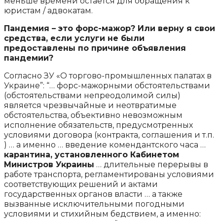
меньше времени остается для обращения к
юристам / адвокатам.
Пандемия – это форс-мажор? Или верну я свои
средства, если услуги не были
предоставлены по причине объявления
пандемии?
Согласно ЗУ «О торгово-промышленных палатах в
Украине”: “… форс-мажорными обстоятельствами
(обстоятельствами непреодолимой силы)
является чрезвычайные и неотвратимые
обстоятельства, объективно невозможным
исполнение обязательств, предусмотренных
условиями договора (контракта, соглашения и т.п.
) … а именно … введение комендантского часа …
карантина, установленного Кабинетом
Министров Украины
… длительные перерывы в
работе транспорта, регламентированы условиями
соответствующих решений и актами
государственных органов власти … а также
вызванные исключительными погодными
условиями и стихийным бедствием, а именно: