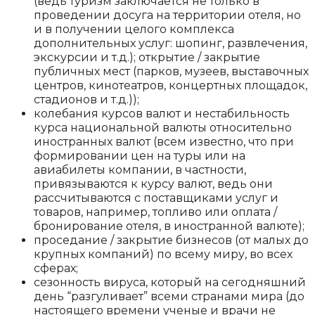
(ведь туризм заключается не только в
проведении досуга на территории отеля, но
и в получении целого комплекса
дополнительных услуг: шопинг, развлечения,
экскурсии и т.д.); открытие / закрытие
публичных мест (парков, музеев, выставочных
центров, кинотеатров, концертных площадок,
стадионов и т.д.));
колебания курсов валют и нестабильность
курса национальной валюты относительно
иностранных валют (всем известно, что при
формировании цен на туры или на
авиабилеты компании, в частности,
привязываются к курсу валют, ведь они
рассчитываются с поставщиками услуг и
товаров, например, топливо или оплата /
бронирование отеля, в иностранной валюте);
проседание / закрытие бизнесов (от малых до
крупных компаний) по всему миру, во всех
сферах;
сезонность вируса, который на сегодняшний
день “разгуливает” всеми странами мира (до
настоящего времени ученые и врачи не