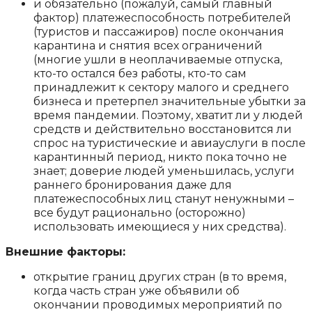
и обязательно (пожалуй, самый главный
фактор) платежеспособность потребителей
(туристов и пассажиров) после окончания
карантина и снятия всех ограничений
(многие ушли в неоплачиваемые отпуска,
кто-то остался без работы, кто-то сам
принадлежит к сектору малого и среднего
бизнеса и претерпел значительные убытки за
время пандемии. Поэтому, хватит ли у людей
средств и действительно восстановится ли
спрос на туристические и авиауслуги в после
карантинный период, никто пока точно не
знает; доверие людей уменьшилась, услуги
раннего бронирования даже для
платежеспособных лиц станут ненужными –
все будут рационально (осторожно)
использовать имеющиеся у них средства).
Внешние факторы:
открытие границ других стран (в то время,
когда часть стран уже объявили об
окончании проводимых мероприятий по