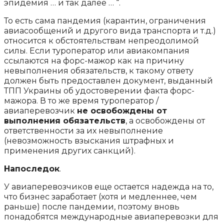
эпидемия … и так далее … “.
То есть сама пандемия (карантин, ограничения
авиасообщений и другого вида транспорта и т.д.)
относится к обстоятельствам непреодолимой
силы. Если туроператор или авиакомпания
ссылаются на форс-мажор как на причину
невыполнения обязательств, к такому ответу
должен быть предоставлен документ, выданный
ТПП Украины об удостоверении факта форс-
мажора. В то же время туроператор /
авиаперевозчик
не освобождены от
выполнения обязательств
, а освобождены от
ответственности за их невыполнение
(невозможность взыскания штрафных и
применения других санкций).
Напоследок
.
У авиаперевозчиков еще остается надежда на то,
что бизнес заработает (хотя и медленнее, чем
раньше) после пандемии, поэтому вновь
понадобятся международные авиаперевозки для