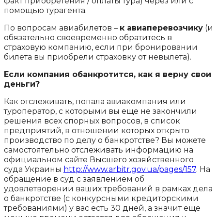
факт приобретения / оплаты тура) через или с
помощью турагента.
По вопросам авиабилетов –
к авиаперевозчику
(и
обязательно своевременно обратитесь в
страховую компанию, если при бронировании
билета вы приобрели страховку от невылета).
Если компания обанкротится, как я верну свои
деньги?
Как отслеживать, попала авиакомпания или
туроператор, с которыми вы еще не закончили
решения всех спорных вопросов, в список
предприятий, в отношении которых открыто
производство по делу о банкротстве? Вы можете
самостоятельно отслеживать информацию на
официальном сайте Высшего хозяйственного
суда Украины
http://www.arbitr.gov.ua/pages/157
. На
обращение в суд с заявлением об
удовлетворении ваших требований в рамках дела
о банкротстве (с конкурсными кредиторскими
требованиями) у вас есть 30 дней, а значит еще