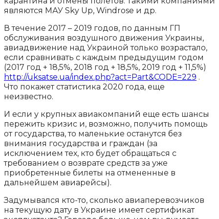
карантина и отмены полетов. Такими компаниями
являются МАУ Sky Up, Windrose и др.
В течение 2017 – 2019 годов, по данным ГП
обслуживания воздушного движения Украины,
авиадвижение над Украиной только возрастало,
если сравнивать с каждым предыдущим годом
(2017 год + 18,5%, 2018 год + 18,5%, 2019 год + 11,5%)
http://uksatse.ua/index.php?act=Part&CODE=229
.
Что покажет статистика 2020 года, еще
неизвестно.
И если у крупных авиакомпаний еще есть шансы
пережить кризис и, возможно, получить помощь
от государства, то маленькие останутся без
внимания государства и граждан (за
исключением тех, кто будет обращаться с
требованием о возврате средств за уже
приобретенные билеты на отмененные в
дальнейшем авиарейсы).
Задумывался кто-то, сколько авиаперевозчиков
на текущую дату в Украине имеет сертификат