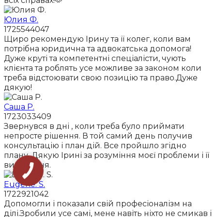
всіх справах!🫶
Юлия Ф.
1725544047
Щиро рекомендую Ірину та її колег, коли вам
потрібна юридична та адвокатська допомога!
Дуже круті та компетентні спеціалісти, чують
клієнта та роблять усе можливе за законом коли
треба відстоювати свою позицію та право.Дуже
дякую!
Саша Р.
1723033409
Звернувся в дні , коли треба було приймати
непросте рішення. В той самий день получив
консультацію і план дій. Все пройшло згідно
плану. Дякую Ірині за розуміння моєї проблеми і її
вирішення.
Eugene. S.
1722921042
Допомогли і показали свій професіоналізм на
ділі.Зробили усе самі, мене навіть ніхто не смикав і