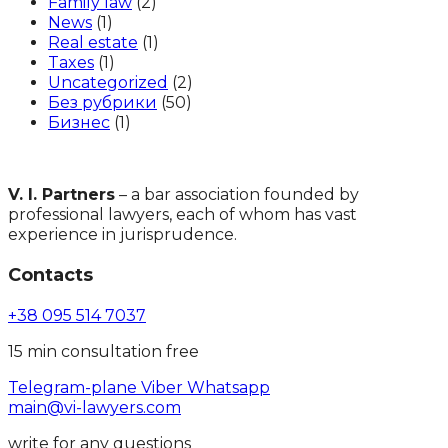
Family law
(2)
News
(1)
Real estate
(1)
Taxes
(1)
Uncategorized
(2)
Без рубрики
(50)
Бизнес
(1)
V. I. Partners
– a bar association founded by
professional lawyers, each of whom has vast
experience in jurisprudence.
Contacts
+38 095 514 7037
15 min consultation free
Telegram-plane
Viber
Whatsapp
main@vi-lawyers.com
write for any questions