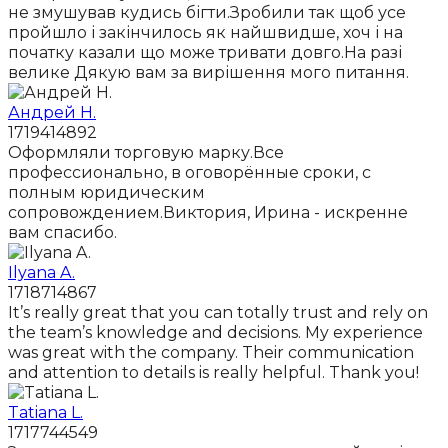
не змушував кудись бігти.Зробили так щоб усе
пройшло і закінчилось як найшвидше, хоч і на
початку казали що може тривати довго.На разі
велике Дякую вам за вирішення мого питання.
Андрей Н.
1719414892
Оформляли торговую марку.Все
профессионально, в оговорённые сроки, с
полным юридическим
сопровождением.Виктория, Ирина - искренне
вам спасибо.
Ilyana A.
1718714867
It’s really great that you can totally trust and rely on
the team’s knowledge and decisions. My experience
was great with the company. Their communication
and attention to details is really helpful. Thank you!
Tatiana L.
1717744549