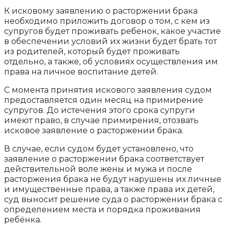
К исковому заявлению о расторжении брака
необходимо приложить договор о том, с кем из
супругов будет проживать ребенок, какое участие
в обеспечении условий их жизни будет брать тот
из родителей, который будет проживать
отдельно, а также, об условиях осущ
ествления им
права на личное воспитание детей.
С момента принятия искового заявления судом
предоставляется один месяц на примирение
супругов. До истечения этого срока супруги
имеют право, в случае примирения, отозвать
исковое заявление о расторжении брака.
В случае, если судом будет установлено, что
заявление о расторжении брака соответствует
действительной воле жены и мужа и после
расторжения брака не будут нарушены их личные
и имущественные права, а также права их детей,
суд выносит решение суда о расторжении брака с
определением места и порядка проживания
ребёнка.