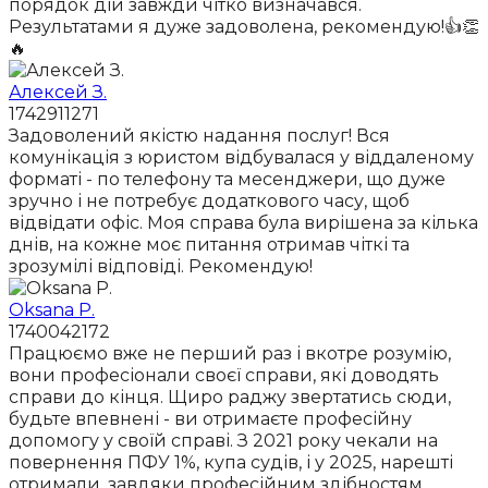
порядок дій завжди чітко визначався.
Результатами я дуже задоволена, рекомендую!👍👏
🔥
Алексей З.
1742911271
Задоволений якістю надання послуг! Вся
комунікація з юристом відбувалася у віддаленому
форматі - по телефону та месенджери, що дуже
зручно і не потребує додаткового часу, щоб
відвідати офіс. Моя справа була вирішена за кілька
днів, на кожне моє питання отримав чіткі та
зрозумілі відповіді. Рекомендую!
Oksana P.
1740042172
Працюємо вже не перший раз і вкотре розумію,
вони професіонали своєї справи, які доводять
справи до кінця. Щиро раджу звертатись сюди,
будьте впевнені - ви отримаєте професійну
допомогу у своїй справі. З 2021 року чекали на
повернення ПФУ 1%, купа судів, і у 2025, нарешті
отримали, завдяки професійним здібностям