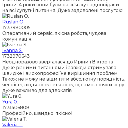
Ірини. 4 роки вони були на зв'язку і відповідали
на всі супутні питання. Дуже задоволені послугою!
Ruslan O.
1737980005
Оперативний сервіс, якісна робота, чудова
комунікація.
Ivanna S.
1732970643
Неодноразово зверталася до Иріни і Вікторії з
дуже різними питаннями і завжди отримувала
швидке і вископрофесіїне вирішиння проблем.
Також не можу не відмітити абсолютну порядність,
чесність, людяність і етічність, що з моєї точки зору
дуже важливо для адвокатів.
Yura 0.
1731406808
Професійно, швидко, якісно!
Valeria T.