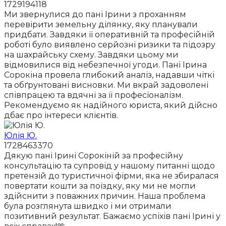
1729194118
Ми звернулися до пані Ірини з проханням
перевірити земельну ділянку, яку планували
придбати. Завдяки її оперативній та професійній
роботі було виявлено серйозні ризики та підозру
на шахрайську схему. Завдяки цьому ми
відмовилися від небезпечної угоди. Пані Ірина
Сорокіна провела глибокий аналіз, надавши чіткі
та обґрунтовані висновки. Ми вкрай задоволені
співпрацею та вдячні за її професіоналізм.
Рекомендуємо як надійного юриста, який дійсно
дбає про інтереси клієнтів.
Юлія Ю.
1728463370
Дякую пані Ірині Сорокіній за професійну
консультацію та супровід у нашому питанні щодо
претензій до туристичної фірми, яка не збиралася
повертати кошти за поїздку, яку ми не могли
здійснити з поважних причин. Наша проблема
була розглянута швидко і ми отримали
позитивний результат. Бажаємо успіхів пані Ірині у