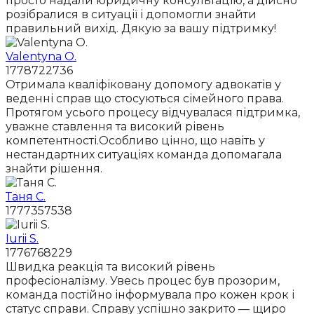
просто надали юридичну консультацію, а дійсно
розібралися в ситуації і допомогли знайти
правильний вихід. Дякую за вашу підтримку!
Valentyna O.
1778722736
Отримала кваліфіковану допомогу адвокатів у
веденні справ що стосуються сімейного права.
Протягом усього процесу відчувалася підтримка,
уважне ставлення та високий рівень
компетентності.Особливо цінно, що навіть у
нестандартних ситуаціях команда допомагала
знайти рішення.
Таня С.
1777357538
Iurii S.
1776768229
Швидка реакція та високий рівень
професіоналізму. Увесь процес був прозорим,
команда постійно інформувала про кожен крок і
статус справи. Справу успішно закрито — щиро