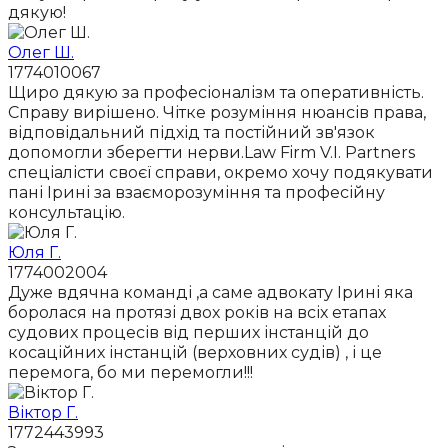
дякую!
Олег Ш.
1774010067
Щиро дякую за професіоналізм та оперативність.
Справу вирішено. Чітке розуміння нюансів права,
відповідальний підхід та постійний зв'язок
допомогли зберегти нерви.Law Firm V.I. Partners
спеціалісти своєї справи, окремо хочу подякувати
пані Ірині за взаєморозуміння та професійну
консультацію.
Юля Г.
1774002004
Дуже вдячна команді ,а саме адвокату Ірині яка
боролася на протязі двох років на всіх етапах
судових процесів від перших інстанцій до
косаційних інстанцій (верховних судів) , і це
перемога, бо ми перемогли!!!
Віктор Г.
1772443993