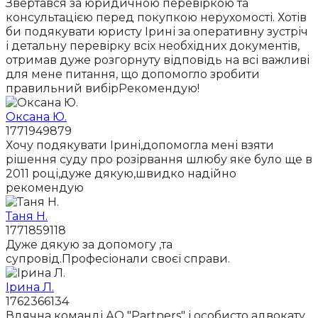
Звертався за юридичною перевіркою та
консультацією перед покупкою нерухомості. Хотів
би подякувати юристу Ірині за оперативну зустріч
і детальну перевірку всіх необхідних документів,
отримав дуже розгорнуту відповідь на всі важливі
для мене питання, що допомогло зробити
правильний вибірРекомендую!
Оксана Ю.
1771949879
Хочу подякувати Ірині,допомогла мені взяти
рішення суду про розірвання шлюбу яке було ще в
2011 році,дуже дякую,швидко надійно
рекомендую
Таня Н.
1771859118
Дуже дякую за допомогу ,та
супровід.Професіонали своєї справи.
Ірина Л.
1762366134
Вдячна команді АО "Partners" і особисто адвокату