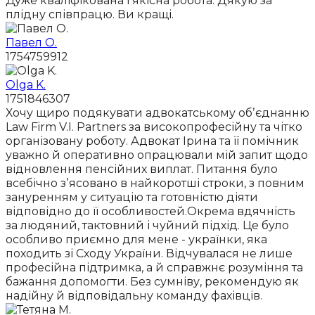
Дуже кваліфікована і якісна робота. Дякую за
плідну співпрацю. Ви кращі.
Павел О.
1754759912
Olga K.
1751846307
Хочу щиро подякувати адвокатському обʼєднанню
Law Firm V.I. Partners за високопрофесійну та чітко
організовану роботу. Адвокат Ірина та її помічник
уважно й оперативно опрацювали мій запит щодо
відновлення пенсійних виплат. Питання було
всебічно зʼясовано в найкоротші строки, з повним
зануренням у ситуацію та готовністю діяти
відповідно до її особливостей.Окрема вдячність
за людяний, тактовний і чуйний підхід. Це було
особливо приємно для мене - українки, яка
походить зі Сходу України. Відчувалася не лише
професійна підтримка, а й справжнє розуміння та
бажання допомогти. Без сумніву, рекомендую як
надійну й відповідальну команду фахівців.