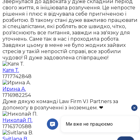
Звернулася до адвоката у дуже складний період
свого життя, я ініціювала розлучення. Це непросте
рішення і плюс я відчувала себе пригніченою і
розбитою. В такому стані дуже важливо працювати
зі спеціалістами, які роблять все швидко, чітко,
роз'яснюють все питання, завжди на зв'язку для
уточнень. Саме так в нас і проходила робота.
Завдяки цьому в мене не було жодних зайвих
стресів у такій непростій справі, все зробили
чудово! Я дуже задоволена співпрацею!
Катя Т.
1717742848
Ирина А.
1716982254
Дуже дякую команді Law Firm V.I Partners за
допомогу в розлученні з іноземцем. ❤
Николай П.
1716370588
Svitlana B.