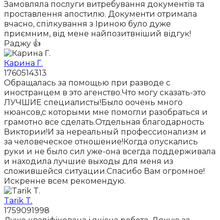
Замовляла послуги витребування документів та
проставлення апостилю. Документи отримала
вчасно, спілкування з Іриною було дуже
приємним, від мене найпозитвніший відгук!
Раджу 👍
Карина Г.
1760514313
Обращалась за помощью при разводе с
иностранцем в это агенство.Что могу сказать-это
ЛУЧШИЕ специалисты!Было оочень много
нюансов,с которыми мне помогли разобраться и
грамотно все сделать.Отдельная благодарность
Виктории!И за нереальный профессионализм и
за человеческое отношение!Когда опускались
руки и не было сил уже-она всегда поддерживала
и находила лучшие выходы для меня из
сложившейся ситуации.Спасибо Вам огромное!
Искренне всем рекомендую.
Tarik T.
1759091998