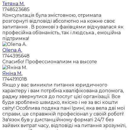
Тетяна М.
1748523685
Консультація була змістовною, отримала
розгорнуті відповіді абсолютно на кожне своє
запитання . В розмові з фахівцями відчувалася як
професійна обізнаність, так і людська , емоційна
підтримка!
Olena A.
1744395648
Спасибо! Профессионализм на высоте
Яніна М.
1744191018
Якщо у вас виникли питання юридичного
характеру і вам потрібна кваліфікована допомога,
раджу звернутися до послуг цієї організації. Все
буде зроблено швидко, якісно і не за всі кошти
світу! Особлива подяка пані Ірині, яка вела дві мої
справи, це справжній професіонал у своїй роботі!
Зв'язок був у дистанційному форматі 24/7 без
зайвих витрат часу, відповіді на питання зрозумілі,