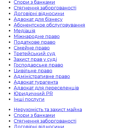
Спори з банками
Стягнення заборгованості
Договірні відносини
Адвокат для бізнесу
Абoнентское обслуговування
Медіація
Міжнародне право
Податкове право
Сімейне право
Третейський суд
Захист прав у суді
Господарське право
Цивільне право
Адміністративне право
Адвокат турагента
Адвокат для переселенців
Юридичний PR
Інші послуги
Нерухомість та захист майна
Спори з банками
Стягнення заборгованості
Договірні відносини