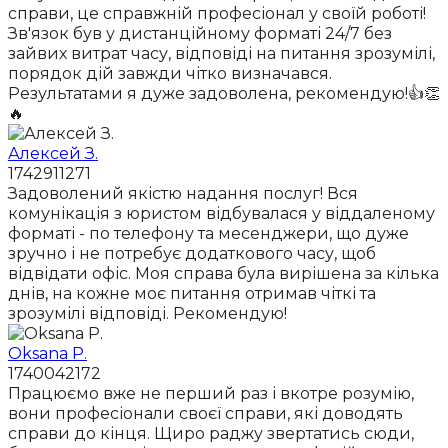
справи, це справжній професіонал у своїй роботі!
Зв'язок був у дистанційному форматі 24/7 без
зайвих витрат часу, відповіді на питання зрозумілі,
порядок дій завжди чітко визначався.
Результатами я дуже задоволена, рекомендую!👍👏
🔥
Алексей З.
1742911271
Задоволений якістю надання послуг! Вся
комунікація з юристом відбувалася у віддаленому
форматі - по телефону та месенджери, що дуже
зручно і не потребує додаткового часу, щоб
відвідати офіс. Моя справа була вирішена за кілька
днів, на кожне моє питання отримав чіткі та
зрозумілі відповіді. Рекомендую!
Oksana P.
1740042172
Працюємо вже не перший раз і вкотре розумію,
вони професіонали своєї справи, які доводять
справи до кінця. Щиро раджу звертатись сюди,