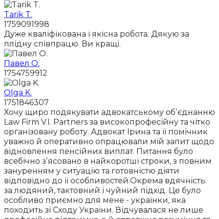
Tarik T.
1759091998
Дуже кваліфікована і якісна робота. Дякую за
плідну співпрацю. Ви кращі.
Павел О.
1754759912
Olga K.
1751846307
Хочу щиро подякувати адвокатському обʼєднанню
Law Firm V.I. Partners за високопрофесійну та чітко
організовану роботу. Адвокат Ірина та її помічник
уважно й оперативно опрацювали мій запит щодо
відновлення пенсійних виплат. Питання було
всебічно зʼясовано в найкоротші строки, з повним
зануренням у ситуацію та готовністю діяти
відповідно до її особливостей.Окрема вдячність
за людяний, тактовний і чуйний підхід. Це було
особливо приємно для мене - українки, яка
походить зі Сходу України. Відчувалася не лише