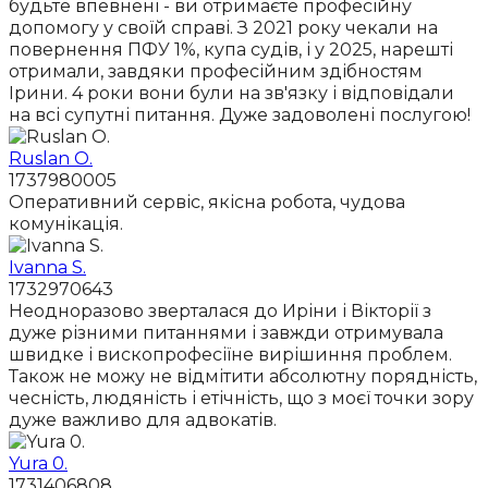
будьте впевнені - ви отримаєте професійну
допомогу у своїй справі. З 2021 року чекали на
повернення ПФУ 1%, купа судів, і у 2025, нарешті
отримали, завдяки професійним здібностям
Ірини. 4 роки вони були на зв'язку і відповідали
на всі супутні питання. Дуже задоволені послугою!
Ruslan O.
1737980005
Оперативний сервіс, якісна робота, чудова
комунікація.
Ivanna S.
1732970643
Неодноразово зверталася до Иріни і Вікторії з
дуже різними питаннями і завжди отримувала
швидке і вископрофесіїне вирішиння проблем.
Також не можу не відмітити абсолютну порядність,
чесність, людяність і етічність, що з моєї точки зору
дуже важливо для адвокатів.
Yura 0.
1731406808