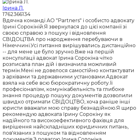
Ірина Л.
1762366134
Вдячна команді АО "Partners" і особисто адвокату
Ірині Сорокіній.Я звернулася до цієї компанії зі
своєю справою з пошуку і відновлення
СВІДОЦТВА про народження перебуваючи в
Німеччині.Усі питання вирішувались дистанційно
-- для мене це було зручно.Вже на першій
консультації адвокат Ірина Сорокіна чітко
розписала план дій і визначила можливий
термін.Мені не довелося самостійно контактувати
з архівами та державними установами.Адвокат
взяла на себе всю бюрократичну роботу.Її
професіоналізм, комунікабельність та глибоке
знання процедур пошуку документів дозволили
швидко отримати СВІДОЦТВО, хоча раніше інші
юристи вважали мою справу безнадійною.Я щиро
рекомендую адвоката Ірину Сорокіну як
надійного та високоефективного фахівця для
вирішення найскладніших юридичних питань,
пов'язаних з пошуком та відновленням
документів.З повагою Ірина Солоніна.