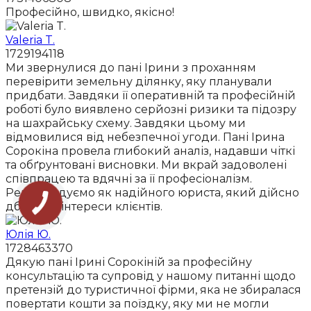
Професійно, швидко, якісно!
Valeria T.
1729194118
Ми звернулися до пані Ірини з проханням
перевірити земельну ділянку, яку планували
придбати. Завдяки її оперативній та професійній
роботі було виявлено серйозні ризики та підозру
на шахрайську схему. Завдяки цьому ми
відмовилися від небезпечної угоди. Пані Ірина
Сорокіна провела глибокий аналіз, надавши чіткі
та обґрунтовані висновки. Ми вкрай задоволені
співпрацею та вдячні за її професіоналізм.
Рекомендуємо як надійного юриста, який дійсно
дбає про інтереси клієнтів.
Юлія Ю.
1728463370
Дякую пані Ірині Сорокіній за професійну
консультацію та супровід у нашому питанні щодо
претензій до туристичної фірми, яка не збиралася
повертати кошти за поїздку, яку ми не могли