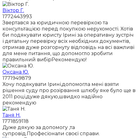
Віктор Г.
1772443993
Звертався за юридичною перевіркою та
консультацією перед покупкою нерухомості. Хотів
би подякувати юристу Ірині за оперативну зустріч
і детальну перевірку всіх необхідних документів,
отримав дуже розгорнуту відповідь на всі важливі
для мене питання, що допомогло зробити
правильний вибірРекомендую!
Оксана Ю.
1771949879
Хочу подякувати Ірині,допомогла мені взяти
рішення суду про розірвання шлюбу яке було ще в
2011 році,дуже дякую,швидко надійно
рекомендую
Таня Н.
1771859118
Дуже дякую за допомогу ,та
супровід.Професіонали своєї справи.