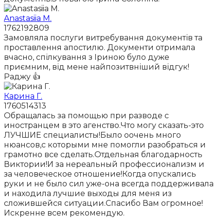
Anastasiia M.
1762192809
Замовляла послуги витребування документів та
проставлення апостилю. Документи отримала
вчасно, спілкування з Іриною було дуже
приємним, від мене найпозитвніший відгук!
Раджу 👍
Карина Г.
1760514313
Обращалась за помощью при разводе с
иностранцем в это агенство.Что могу сказать-это
ЛУЧШИЕ специалисты!Было оочень много
нюансов,с которыми мне помогли разобраться и
грамотно все сделать.Отдельная благодарность
Виктории!И за нереальный профессионализм и
за человеческое отношение!Когда опускались
руки и не было сил уже-она всегда поддерживала
и находила лучшие выходы для меня из
сложившейся ситуации.Спасибо Вам огромное!
Искренне всем рекомендую.