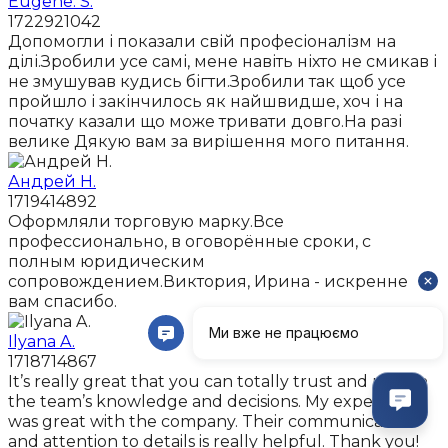
Eugene. S.
1722921042
Допомогли і показали свій професіоналізм на
ділі.Зробили усе самі, мене навіть ніхто не смикав і
не змушував кудись бігти.Зробили так щоб усе
пройшло і закінчилось як найшвидше, хоч і на
початку казали що може тривати довго.На разі
велике Дякую вам за вирішення мого питання.
Андрей Н.
1719414892
Оформляли торговую марку.Все
профессионально, в оговорённые сроки, с
полным юридическим
сопровождением.Виктория, Ирина - искренне
вам спасибо.
Ilyana A.
1718714867
It’s really great that you can totally trust and rely on
the team’s knowledge and decisions. My experience
was great with the company. Their communication
and attention to details is really helpful. Thank you!