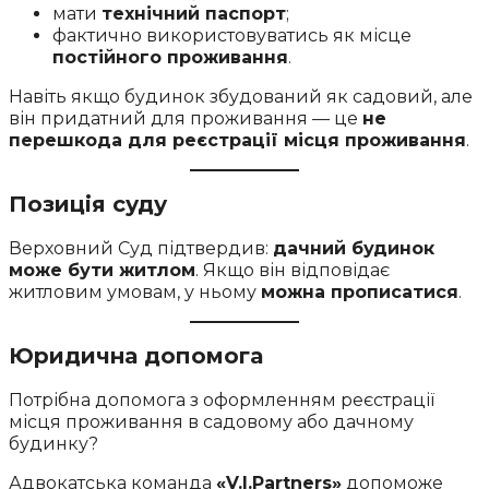
мати
технічний паспорт
;
фактично використовуватись як місце
постійного проживання
.
Навіть якщо будинок збудований як садовий, але
він придатний для проживання — це
не
перешкода для реєстрації місця проживання
.
Позиція суду
Верховний Суд підтвердив:
дачний будинок
може бути житлом
. Якщо він відповідає
житловим умовам, у ньому
можна прописатися
.
Юридична допомога
Потрібна допомога з оформленням реєстрації
місця проживання в садовому або дачному
будинку?
Адвокатська команда
«V.I.Partners»
допоможе