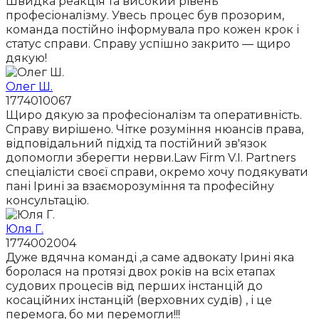
Швидка реакція та високий рівень
професіоналізму. Увесь процес був прозорим,
команда постійно інформувала про кожен крок і
статус справи. Справу успішно закрито — щиро
дякую!
Олег Ш.
1774010067
Щиро дякую за професіоналізм та оперативність.
Справу вирішено. Чітке розуміння нюансів права,
відповідальний підхід та постійний зв'язок
допомогли зберегти нерви.Law Firm V.I. Partners
спеціалісти своєї справи, окремо хочу подякувати
пані Ірині за взаєморозуміння та професійну
консультацію.
Юля Г.
1774002004
Дуже вдячна команді ,а саме адвокату Ірині яка
боролася на протязі двох років на всіх етапах
судових процесів від перших інстанцій до
косаційних інстанцій (верховних судів) , і це
перемога, бо ми перемогли!!!