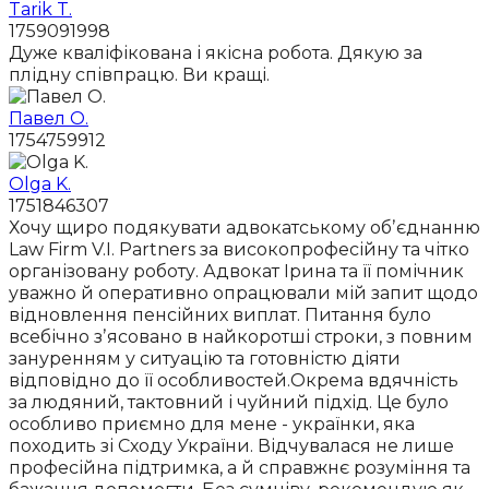
Tarik T.
1759091998
Дуже кваліфікована і якісна робота. Дякую за
плідну співпрацю. Ви кращі.
Павел О.
1754759912
Olga K.
1751846307
Хочу щиро подякувати адвокатському обʼєднанню
Law Firm V.I. Partners за високопрофесійну та чітко
організовану роботу. Адвокат Ірина та її помічник
уважно й оперативно опрацювали мій запит щодо
відновлення пенсійних виплат. Питання було
всебічно зʼясовано в найкоротші строки, з повним
зануренням у ситуацію та готовністю діяти
відповідно до її особливостей.Окрема вдячність
за людяний, тактовний і чуйний підхід. Це було
особливо приємно для мене - українки, яка
походить зі Сходу України. Відчувалася не лише
професійна підтримка, а й справжнє розуміння та