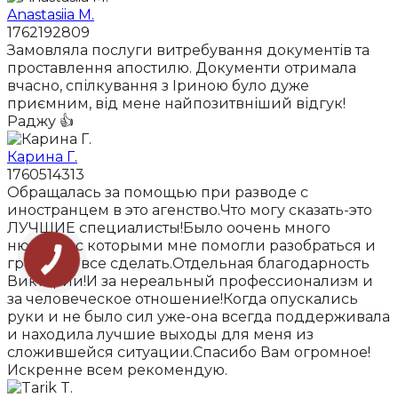
Anastasiia M.
1762192809
Замовляла послуги витребування документів та
проставлення апостилю. Документи отримала
вчасно, спілкування з Іриною було дуже
приємним, від мене найпозитвніший відгук!
Раджу 👍
Карина Г.
1760514313
Обращалась за помощью при разводе с
иностранцем в это агенство.Что могу сказать-это
ЛУЧШИЕ специалисты!Было оочень много
нюансов,с которыми мне помогли разобраться и
грамотно все сделать.Отдельная благодарность
Виктории!И за нереальный профессионализм и
за человеческое отношение!Когда опускались
руки и не было сил уже-она всегда поддерживала
и находила лучшие выходы для меня из
сложившейся ситуации.Спасибо Вам огромное!
Искренне всем рекомендую.