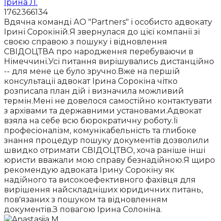
Ірина Л.
1762366134
Вдячна команді АО "Partners" і особисто адвокату
Ірині Сорокіній.Я звернулася до цієї компанії зі
своєю справою з пошуку і відновлення
СВІДОЦТВА про народження перебуваючи в
Німеччині.Усі питання вирішувались дистанційно
-- для мене це було зручно.Вже на першій
консультації адвокат Ірина Сорокіна чітко
розписала план дій і визначила можливий
термін.Мені не довелося самостійно контактувати
з архівами та державними установами.Адвокат
взяла на себе всю бюрократичну роботу.Її
професіоналізм, комунікабельність та глибоке
знання процедур пошуку документів дозволили
швидко отримати СВІДОЦТВО, хоча раніше інші
юристи вважали мою справу безнадійною.Я щиро
рекомендую адвоката Ірину Сорокіну як
надійного та високоефективного фахівця для
вирішення найскладніших юридичних питань,
пов'язаних з пошуком та відновленням
документів.З повагою Ірина Солоніна.