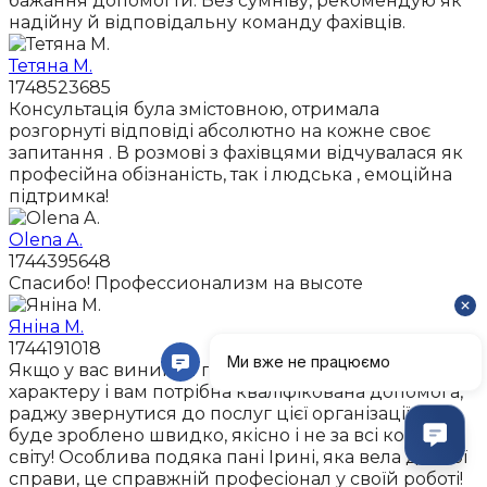
бажання допомогти. Без сумніву, рекомендую як
надійну й відповідальну команду фахівців.
Тетяна М.
1748523685
Консультація була змістовною, отримала
розгорнуті відповіді абсолютно на кожне своє
запитання . В розмові з фахівцями відчувалася як
професійна обізнаність, так і людська , емоційна
підтримка!
Olena A.
1744395648
Спасибо! Профессионализм на высоте
Яніна М.
1744191018
Якщо у вас виникли питання юридичного
характеру і вам потрібна кваліфікована допомога,
раджу звернутися до послуг цієї організації. Все
буде зроблено швидко, якісно і не за всі кошти
світу! Особлива подяка пані Ірині, яка вела дві мої
справи, це справжній професіонал у своїй роботі!