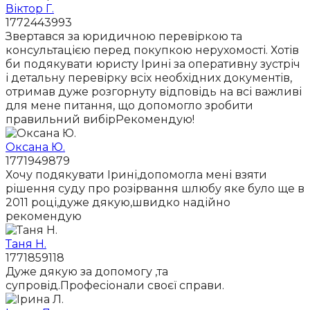
Віктор Г.
1772443993
Звертався за юридичною перевіркою та
консультацією перед покупкою нерухомості. Хотів
би подякувати юристу Ірині за оперативну зустріч
і детальну перевірку всіх необхідних документів,
отримав дуже розгорнуту відповідь на всі важливі
для мене питання, що допомогло зробити
правильний вибірРекомендую!
Оксана Ю.
1771949879
Хочу подякувати Ірині,допомогла мені взяти
рішення суду про розірвання шлюбу яке було ще в
2011 році,дуже дякую,швидко надійно
рекомендую
Таня Н.
1771859118
Дуже дякую за допомогу ,та
супровід.Професіонали своєї справи.