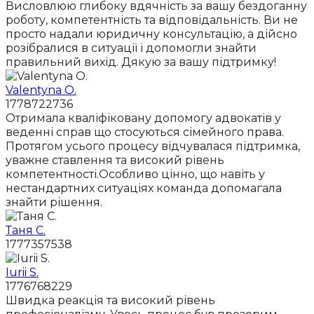
Висловлюю глибоку вдячність за вашу бездоганну
роботу, компетентність та відповідальність. Ви не
просто надали юридичну консультацію, а дійсно
розібралися в ситуації і допомогли знайти
правильний вихід. Дякую за вашу підтримку!
Valentyna O.
1778722736
Отримала кваліфіковану допомогу адвокатів у
веденні справ що стосуються сімейного права.
Протягом усього процесу відчувалася підтримка,
уважне ставлення та високий рівень
компетентності.Особливо цінно, що навіть у
нестандартних ситуаціях команда допомагала
знайти рішення.
Таня С.
1777357538
Iurii S.
1776768229
Швидка реакція та високий рівень