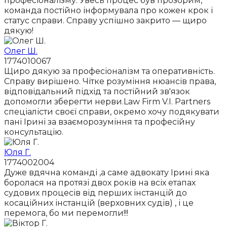
професіоналізму. Увесь процес був прозорим,
команда постійно інформувала про кожен крок і
статус справи. Справу успішно закрито — щиро
дякую!
Олег Ш.
1774010067
Щиро дякую за професіоналізм та оперативність.
Справу вирішено. Чітке розуміння нюансів права,
відповідальний підхід та постійний зв'язок
допомогли зберегти нерви.Law Firm V.I. Partners
спеціалісти своєї справи, окремо хочу подякувати
пані Ірині за взаєморозуміння та професійну
консультацію.
Юля Г.
1774002004
Дуже вдячна команді ,а саме адвокату Ірині яка
боролася на протязі двох років на всіх етапах
судових процесів від перших інстанцій до
косаційних інстанцій (верховних судів) , і це
перемога, бо ми перемогли!!!